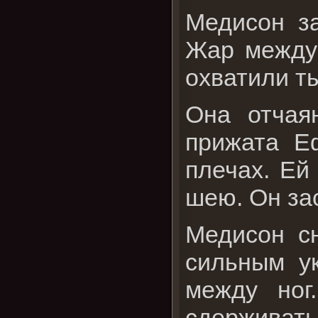
Медисон за
Жар между 
охватили т
Она отчая
прижата Е
плечах. Ей
шею. Он за
Медисон с
сильным у
между ног
сдерживать