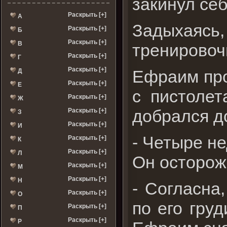
закинул себ
Раскрыть [+]
А
Задыхаяс
Раскрыть [+]
Б
Раскрыть [+]
В
тренировоч
Раскрыть [+]
Г
Раскрыть [+]
Ефраим про
Д
Раскрыть [+]
Е
с пистолет
Раскрыть [+]
Ж
добрался до
Раскрыть [+]
З
Раскрыть [+]
И
- Четыре не
Раскрыть [+]
К
Раскрыть [+]
Л
Он осторож
Раскрыть [+]
М
Раскрыть [+]
Н
- Согласна
Раскрыть [+]
О
по его гру
Раскрыть [+]
П
Раскрыть [+]
Р