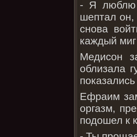
- Я люблю 
шептал он,
снова войт
каждый миг
Медисон з
облизала г
показались 
Ефраим зам
оргазм, пр
подошел к 
- Ты проща