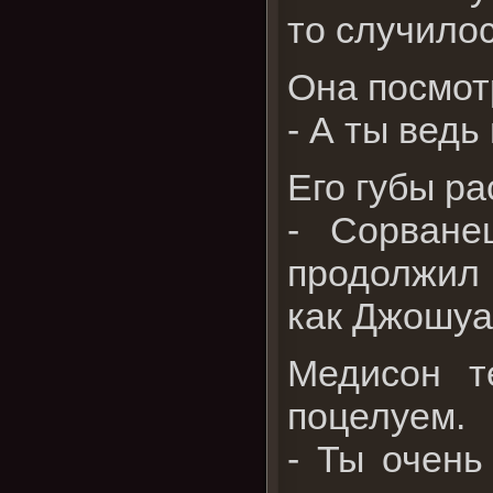
то случилос
Она посмот
- А ты ведь
Его губы ра
- Сорване
продолжил 
как Джошуа
Медисон т
поцелуем.
- Ты очень