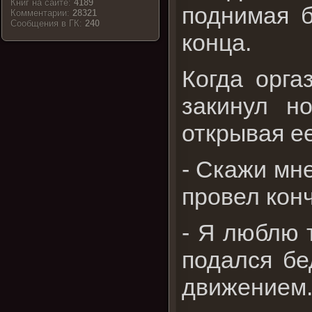
Книг на сайте:
4189
поднимая б
Комментарии:
28321
Cообщения в ГК:
240
конца.
Когда орга
закинул н
открывая ее
- Скажи мн
провел конч
- Я люблю 
подался бе
движением