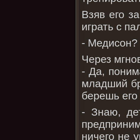
Взяв его з
играть с па
- Медисон?
Через мгно
- Да, поним
младший бр
берешь его
- Знаю, де
предприни
ничего не у