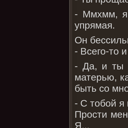
- Ммхмм, я
упрямая.
Он бессильн
- Всего-то 
- Да, и ты
матерью, к
быть со мно
- С тобой я
Прости меня
Я...