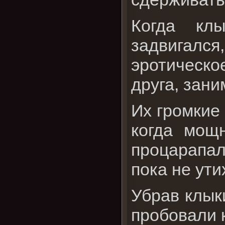
Когда кл
задвигал
эротическо
друга, зан
Их громкие
когда мощ
процарапал
пока не ути
Убрав клыки
пробовали к