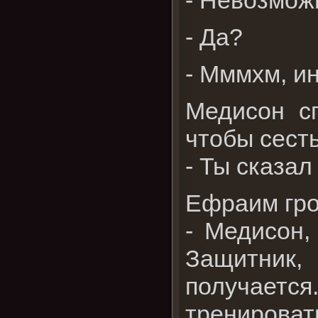
- Да?
- Мммхм, ин
Медисон сп
чтобы сесть
- Ты сказал
Ефраим гро
- Медисон,
Защитник,
получаетс
тренироват