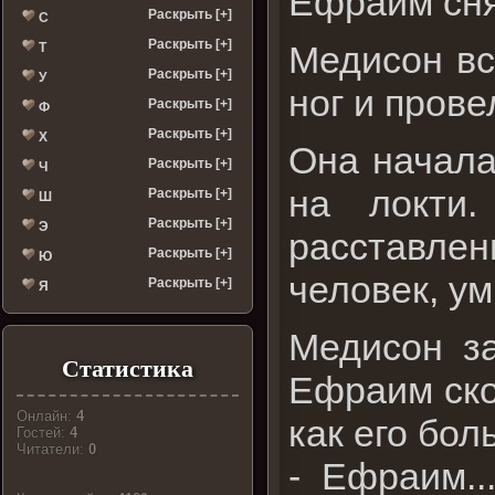
Ефраим сня
Раскрыть [+]
С
Раскрыть [+]
Медисон вс
Т
Раскрыть [+]
У
ног и прове
Раскрыть [+]
Ф
Раскрыть [+]
Х
Она начала
Раскрыть [+]
Ч
на локти
Раскрыть [+]
Ш
Раскрыть [+]
Э
расставлен
Раскрыть [+]
Ю
человек, у
Раскрыть [+]
Я
Медисон за
Статистика
Ефраим ско
Онлайн:
4
как его бо
Гостей:
4
Читатели:
0
- Ефраим..