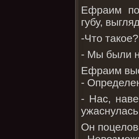
Ефраим по
губу, выгля
-Что такое?
- Мы были 
Ефраим выс
- Определе
- Нас, нав
ужаснулась
Он поцелова
- Невозмож