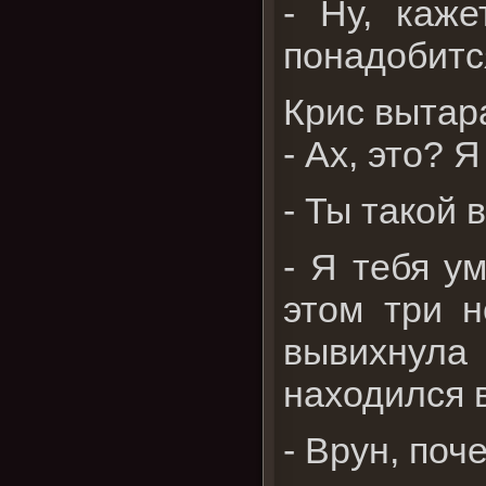
- Ну, каж
понадобитс
Крис вытар
- Ах, это? 
- Ты такой 
- Я тебя у
этом три н
вывихнула 
находился в
- Врун, поч