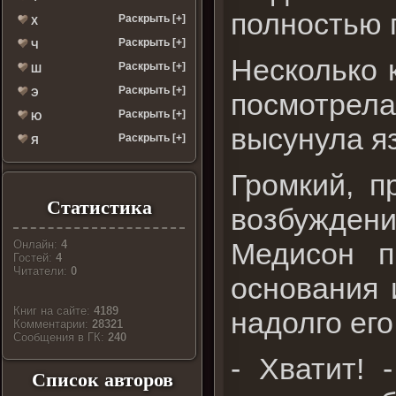
полностью 
Раскрыть [+]
Х
Раскрыть [+]
Ч
Несколько 
Раскрыть [+]
Ш
Раскрыть [+]
Э
посмотрел
Раскрыть [+]
Ю
высунула яз
Раскрыть [+]
Я
Громкий, п
Статистика
возбуждени
Медисон п
Онлайн:
4
Гостей:
4
Читатели:
0
основания 
Книг на сайте:
4189
надолго его
Комментарии:
28321
Cообщения в ГК:
240
- Хватит! 
Список авторов