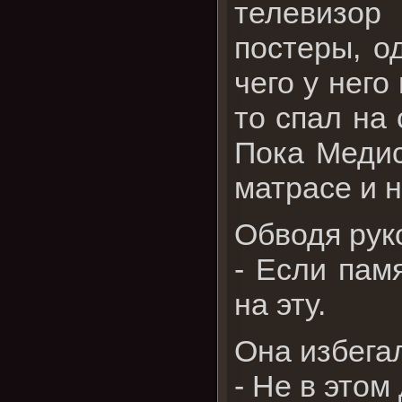
телевизор
постеры, о
чего у него
то спал на 
Пока Медис
матрасе и 
Обводя руко
- Если пам
на эту.
Она избегал
- Не в этом