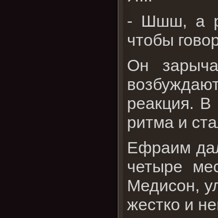
- Шшш, а р
чтобы гово
Он зарыча
возбуждаю
реакция. В
ритма и ста
Ефраим дал
четыре мес
Медисон, у
жестко и не