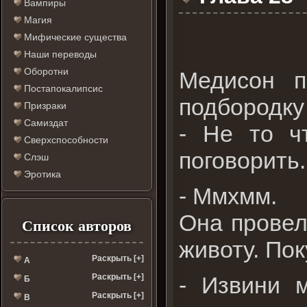
Вампиры
Магия
Мифические существа
Наши переводы
Оборотни
Медисон п
Постапокалипсис
подбородку
Призраки
Самиздат
- Не то ч
Сверхспособности
поговорить.
Слэш
Эротика
- Ммхмм.
Она провел
Список авторов
животу. По
Раскрыть [+]
А
- Извини 
Раскрыть [+]
Б
Раскрыть [+]
В