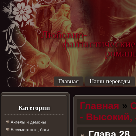
Любовно-
фантастические
роман
Главная
Наши переводы
Главная
»
С
Категории
- Высокий,
Ангелы и демоны
Бессмертные, боги
Глава 28