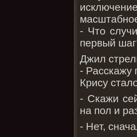
исключени
масштабно
- Что случ
первый шаг?
Джил стрел
- Расскажу 
Крису стал
- Скажи се
на пол и ра
- Нет, снач