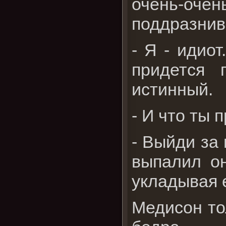
очень-очен
поддразнив
- Я - идиот
придется 
истинный.
- И что ты 
- Выйди за 
выпалил о
укладывая е
Медисон то