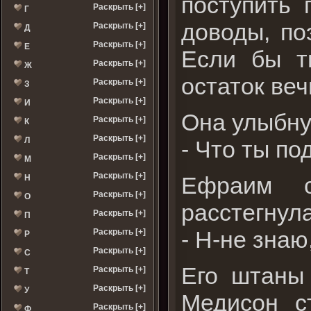
поступить 
Раскрыть [+]
Г
доводы, по
Раскрыть [+]
Д
Раскрыть [+]
Е
Если бы т
Раскрыть [+]
Ж
остаток веч
Раскрыть [+]
З
Раскрыть [+]
И
Она улыбнул
Раскрыть [+]
К
Раскрыть [+]
Л
- Что ты п
Раскрыть [+]
М
Раскрыть [+]
Ефраим с
Н
Раскрыть [+]
О
расстегнул
Раскрыть [+]
П
- Н-не знаю
Раскрыть [+]
Р
Раскрыть [+]
С
Его штаны 
Раскрыть [+]
Т
Раскрыть [+]
У
Медисон с
Раскрыть [+]
Ф