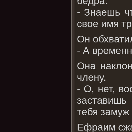
бедра.
- Знаешь ч
свое имя тр
Он обхвати
- А времен
Она наклон
члену.
- О, нет, в
заставишь 
тебя замуж 
Ефраим сжа