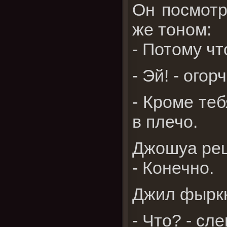
Он посмотр
же тоном:
- Потому чт
- Эй! - ого
- Кроме теб
в плечо.
Джошуа реш
- Конечно.
Джил фырк
- Что? - сл