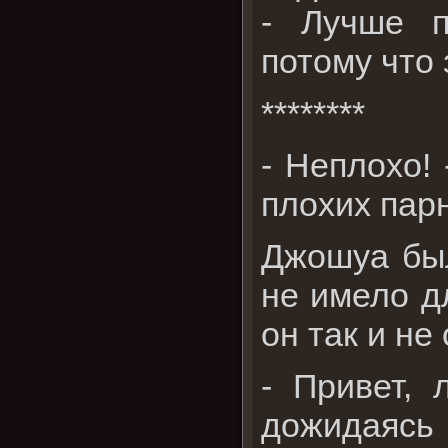
- Лучше п
потому что
********
- Неплохо!
плохих пар
Джошуа был
не имело д
он так и не
- Привет, 
дожидаясь