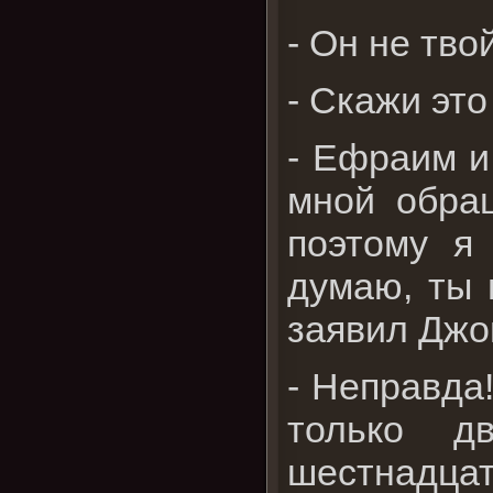
- Он не тво
- Скажи это
- Ефраим и
мной обращ
поэтому я
думаю, ты 
заявил Джо
- Неправда!
только д
шестнадцат