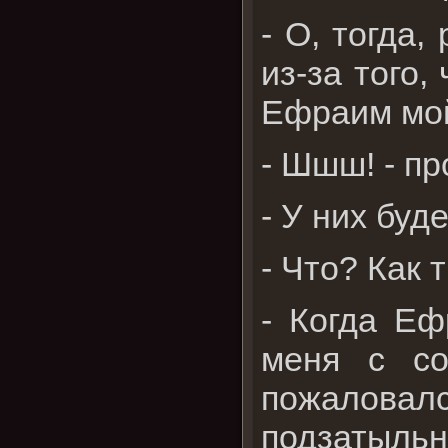
- О, тогда
из-за того,
Ефраим мо
- Шшш! - п
- У них буд
- Что? Как 
- Когда Еф
меня с со
пожалова
подзатыль