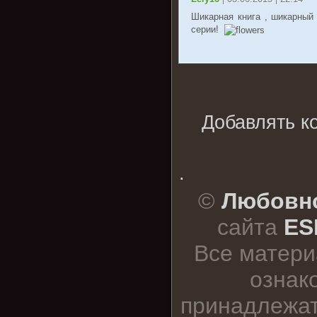
Шикарная книга , шикарный 
серии!
Добавлять к
.
©
Любовно
сайта
ES
Все матери
ознак
принадлежат