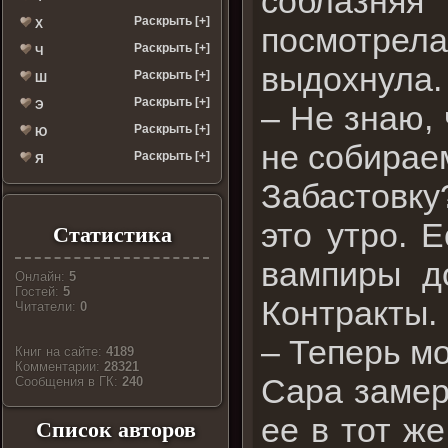
соблазняя 
Раскрыть [+]
Х
посмотрела
Раскрыть [+]
Ч
выдохнула.
Раскрыть [+]
Ш
Раскрыть [+]
Э
– Не знаю, 
Раскрыть [+]
Ю
не собирае
Раскрыть [+]
Я
Забастовку
это утро. 
Статистика
вампиры д
Онлайн:
5
Гостей:
5
Контракты.
Читатели:
0
– Теперь м
Книг на сайте:
4189
Комментарии:
28321
Сара замер
Cообщения в ГК:
240
ее в тот ж
Список авторов