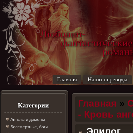
Любовно-
фантастические
роман
Главная
Наши переводы
Главная
»
С
Категории
- Кровь ан
Ангелы и демоны
Бессмертные, боги
Эпилог