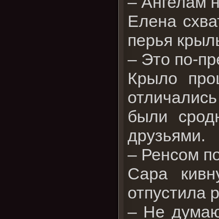
– Ангелам н
Елена схва
перья крыл
– Это по-пр
Крыло про
отличались
были срод
друзьями.
– Ренсом п
Сара кивн
отпустила 
– Не думаю