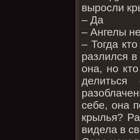
выросли кр
– Да
– Ангелы н
– Тогда кт
разлился в
она, но кт
делиться
разоблаче
себе, она 
крылья? Ра
видела в с