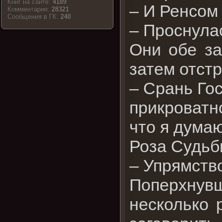
Книг на сайте:
4189
– И Ренсом 
Комментарии:
28321
Cообщения в ГК:
240
– Проснулас
Они обе за
затем отст
– Срань Гос
прикроватн
что я дума
Роза Судьб
– Упрямств
Поперхнувш
несколько 