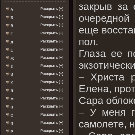
закрыв за 
Раскрыть [+]
А
очередной 
Раскрыть [+]
Б
Раскрыть [+]
В
еще восста
Раскрыть [+]
Г
пол.
Раскрыть [+]
Д
Раскрыть [+]
Глаза ее п
Е
Раскрыть [+]
Ж
экзотически
Раскрыть [+]
З
– Христа р
Раскрыть [+]
И
Раскрыть [+]
К
Елена, прот
Раскрыть [+]
Л
Сара облок
Раскрыть [+]
М
Раскрыть [+]
Н
– У меня г
Раскрыть [+]
О
самолете, 
Раскрыть [+]
П
Раскрыть [+]
Р