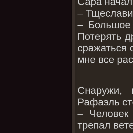
Сара начал
– Тщеслави
– Большое 
Потерять д
сражаться с
мне все ра
Снаружи, 
Рафаэль ст
– Человек
трепал вет