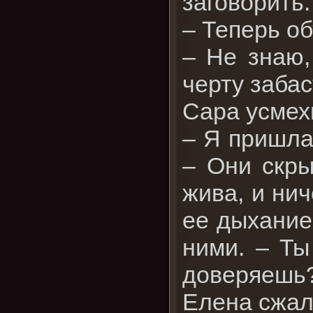
заговорить
– Теперь об
– Не знаю, 
черту заба
Сара усмех
– Я пришла
– Они скры
жива, и нич
ее дыхание
ними. – Ты
доверяешь
Елена сжал