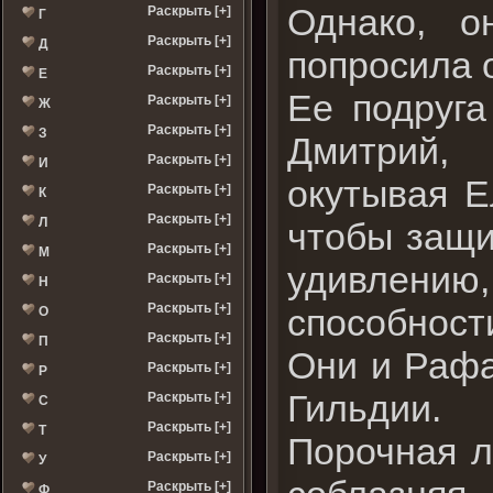
Однако, о
Раскрыть [+]
Г
Раскрыть [+]
Д
попросила о
Раскрыть [+]
Е
Ее подруга
Раскрыть [+]
Ж
Раскрыть [+]
З
Дмитрий, 
Раскрыть [+]
И
окутывая Е
Раскрыть [+]
К
Раскрыть [+]
Л
чтобы защи
Раскрыть [+]
М
удивлению
Раскрыть [+]
Н
Раскрыть [+]
способности
О
Раскрыть [+]
П
Они и Рафа
Раскрыть [+]
Р
Гильдии.
Раскрыть [+]
С
Раскрыть [+]
Т
Порочная л
Раскрыть [+]
У
Раскрыть [+]
Ф