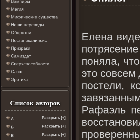
Вампиры
Магия
Мифические существа
Наши переводы
Оборотни
Елена виде
Постапокалипсис
потрясение
Призраки
Самиздат
поняла, чт
Сверхспособности
это совсем 
Слэш
Эротика
постели, 
завязанным
Список авторов
Рафаэль пе
Раскрыть [+]
восстанови
А
Раскрыть [+]
Б
проверенн
Раскрыть [+]
В