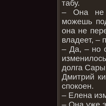
табу.
– Она не 
можешь под
она не пер
владеет, – 
– Да, – но 
изменилось
долга Сары
Дмитрий ки
спокоен.
– Елена из
– Она уже э