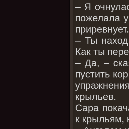
– Я очнула
пожелала у
приревнует
– Ты наход
Как ты пер
– Да, – ск
пустить кор
упражнени
крыльев.
Сара покач
к крыльям, 