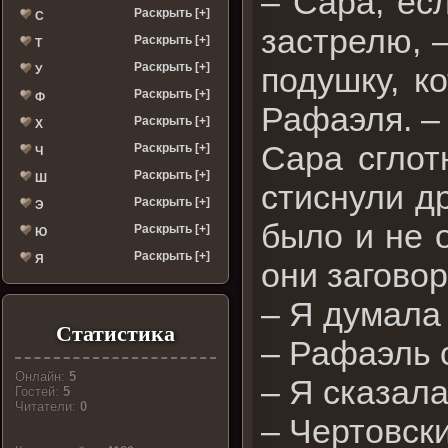
– Сара, ес
Раскрыть [+]
С
застрелю, 
Раскрыть [+]
Т
Раскрыть [+]
подушку, к
У
Раскрыть [+]
Ф
Рафаэля. – 
Раскрыть [+]
Х
Сара сглот
Раскрыть [+]
Ч
Раскрыть [+]
Ш
стиснули др
Раскрыть [+]
Э
было и не 
Раскрыть [+]
Ю
Раскрыть [+]
Я
они загово
– Я думала 
Статистика
– Рафаэль с
Онлайн:
5
– Я сказала
Гостей:
5
Читатели:
0
– Чертовски