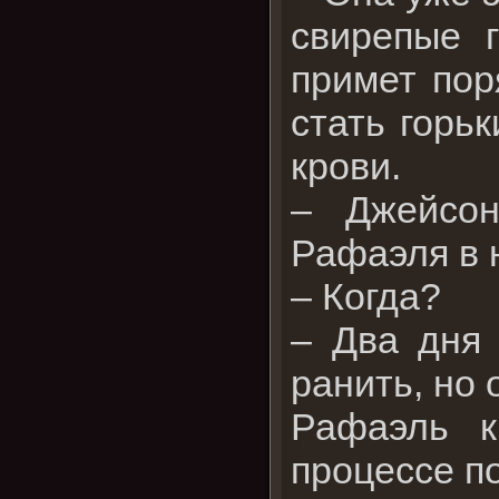
свирепые г
примет пор
стать горь
крови.
– Джейсон
Рафаэля в 
– Когда?
– Два дня 
ранить, но 
Рафаэль к
процессе по