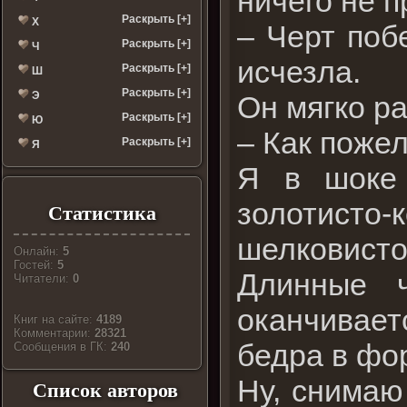
ничего не 
Раскрыть [+]
Х
– Черт поб
Раскрыть [+]
Ч
исчезла.
Раскрыть [+]
Ш
Раскрыть [+]
Э
Он мягко р
Раскрыть [+]
Ю
– Как поже
Раскрыть [+]
Я
Я в шоке 
золотисто-к
Статистика
шелковисто
Онлайн:
5
Гостей:
5
Длинные ч
Читатели:
0
оканчивает
Книг на сайте:
4189
Комментарии:
28321
бедра в фо
Cообщения в ГК:
240
Ну, снимаю
Список авторов