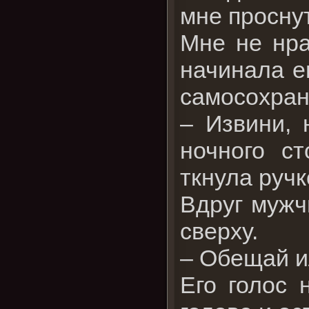
мне просну
Мне не нра
начинала е
самосохран
– Извини, 
ночного с
ткнула ручк
Вдруг мужч
сверху.
– Обещай ил
Его голос 