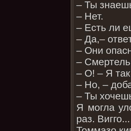
– Ты знаешь
– Нет.
– Есть ли е
– Да,– отве
– Они опас
– Смертель
– О! – Я та
– Но, – доб
– Ты хочешь
Я могла ул
раз. Вигго..
Томмазо ки