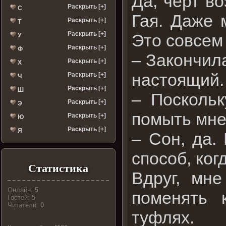
Да, черт в
Раскрыть [+]
С
Гая. Даже 
Раскрыть [+]
Т
Раскрыть [+]
Это совсем
У
Раскрыть [+]
Ф
– Закончил
Раскрыть [+]
Х
настоящий
Раскрыть [+]
Ч
Раскрыть [+]
Ш
– Поскольк
Раскрыть [+]
Э
помыть мне
Раскрыть [+]
Ю
Раскрыть [+]
Я
– Сон, да.
способ, ког
Статистика
Вдруг, мне
Онлайн:
5
поменять 
Гостей:
5
Читатели:
0
туфлях.