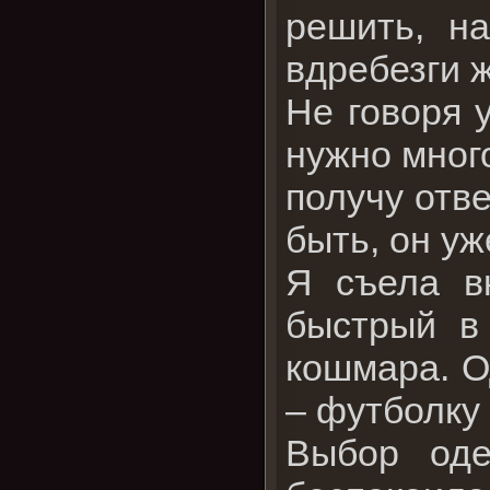
решить, н
вдребезги 
Не говоря у
нужно много
получу отв
быть, он у
Я съела в
быстрый в
кошмара. О
– футболку
Выбор оде