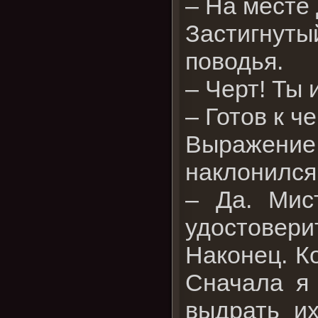
– На месте 
Застигнут
поводья.
– Черт! Ты 
– Готов к ч
Выражени
наклонился
– Да. Мис
удостоверит
Наконец. Ко
Сначала я
выдрать и