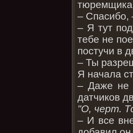
тюремщика
– Спасибо, 
– Я тут по
тебе не пое
постучи в д
– Ты разре
Я начала с
– Даже не 
датчиков д
"О, черт. 
– И все вн
добавил он