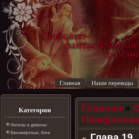
Любовно-
фантастические
роман
Главная
Наши переводы
Главная
»
С
Категории
Памфилова 
Ангелы и демоны
Бессмертные, боги
Глава 19