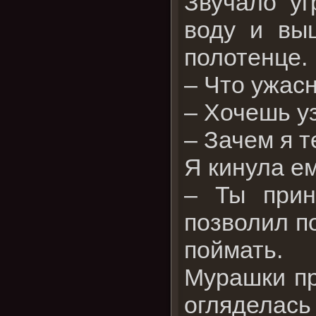
Звучало у
воду и вы
полотенце.
– Что ужас
– Хочешь уз
– Зачем я 
Я кинула е
– Ты прин
позволил п
поймать.
Мурашки пр
огляделась