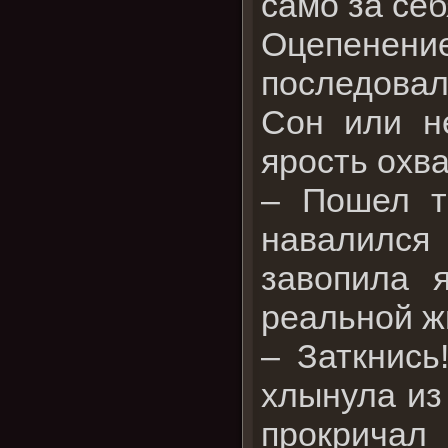
само за се
Оцепенение
последовал
Сон или не
ярость охв
– Пошел т
навалился
завопила 
реальной ж
– Заткнись
хлынула из 
прокрича