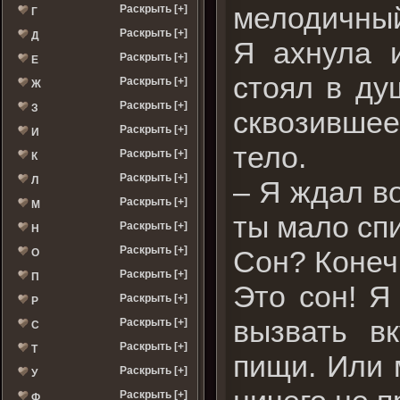
мелодичный
Раскрыть [+]
Г
Раскрыть [+]
Д
Я ахнула 
Раскрыть [+]
Е
стоял в ду
Раскрыть [+]
Ж
Раскрыть [+]
З
сквозившее
Раскрыть [+]
И
тело.
Раскрыть [+]
К
Раскрыть [+]
Л
– Я ждал во
Раскрыть [+]
М
ты мало спи
Раскрыть [+]
Н
Раскрыть [+]
Сон? Конеч
О
Раскрыть [+]
П
Это сон! Я
Раскрыть [+]
Р
вызвать в
Раскрыть [+]
С
Раскрыть [+]
Т
пищи. Или 
Раскрыть [+]
У
Раскрыть [+]
Ф