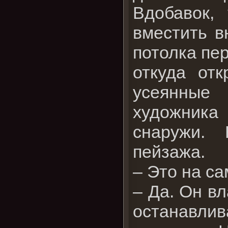
Вдобавок,
вместить в
потолка пе
откуда от
усеянные 
художник
снаружи. 
пейзажа.
– Это на с
– Да. Он вл
останавли