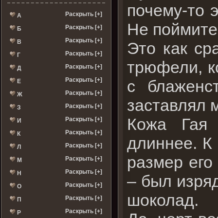
почему-то 
Раскрыть [+]
А
Не поймите
Раскрыть [+]
Б
Раскрыть [+]
В
Это как ср
Раскрыть [+]
Г
трюфели, к
Раскрыть [+]
Д
Раскрыть [+]
с блаженс
Е
Раскрыть [+]
Ж
заставлял м
Раскрыть [+]
З
Кожа Гая 
Раскрыть [+]
И
Раскрыть [+]
К
длиннее. К
Раскрыть [+]
Л
размер его
Раскрыть [+]
М
Раскрыть [+]
Н
– был изря
Раскрыть [+]
О
шоколад.
Раскрыть [+]
П
Раскрыть [+]
Р