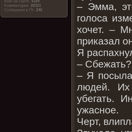
Книг на сайте:
4189
– Эмма, эт
Комментарии:
28321
Cообщения в ГК:
240
голоса изм
хочет. – М
приказал он
Я распахну
– Сбежать
– Я посыла
людей. Их
убегать. И
ужасное.
Черт, влипл