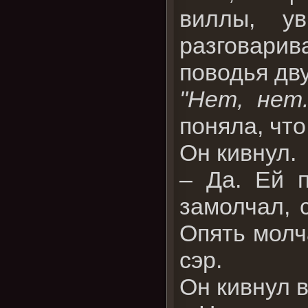
виллы, у
разговарив
поводья дв
"Нет, нет
поняла, что
Он кивнул.
– Да. Ей п
замолчал, 
Опять молча
сэр.
Он кивнул 