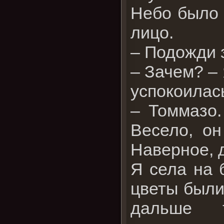
Небо было 
лицо.
– Подожди з
– Зачем? – 
успокоилас
– Томмазо.
Весело, он
Наверное, д
Я села на 
цветы были
дальше т