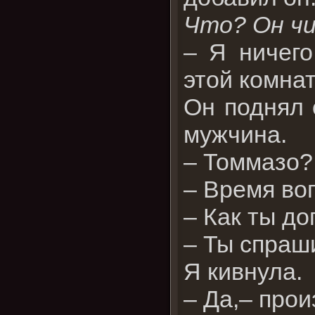
Что? Он ч
– Я ничего
этой комнат
Он поднял 
мужчина.
– Томмазо
– Время во
– Как ты д
– Ты спраш
Я кивнула.
– Да,– прои