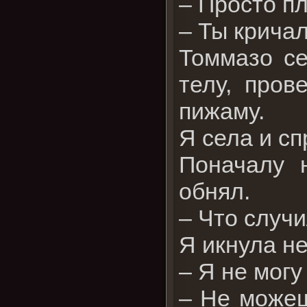
– Просто пл
– Ты кричал
Томмазо с
телу, пров
пижаму.
Я села и сп
Поначалу 
обнял.
– Что случ
Я икнула не
– Я не могу
– Не можеш