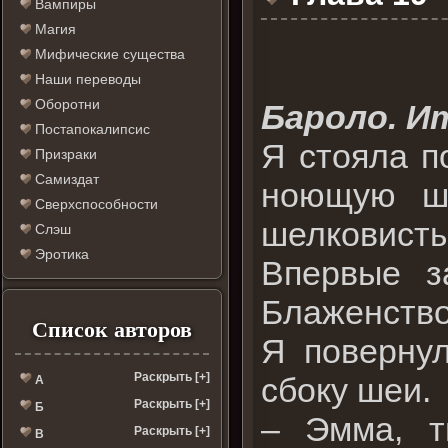
Вампиры
Магия
Мифические существа
Наши переводы
Оборотни
Бароло. И
Постапокалипсис
Я стояла п
Призраки
Самиздат
ноющую ше
Сверхспособности
шелковисты
Слэш
Эротика
Впервые з
Блаженств
Список авторов
Я поверну
Раскрыть [+]
сбоку шеи.
А
Раскрыть [+]
Б
– Эмма, т
Раскрыть [+]
В