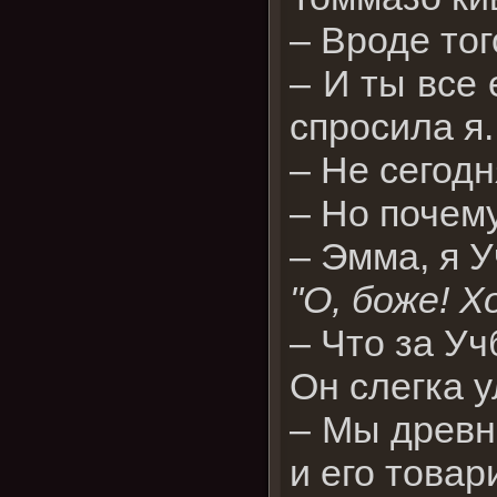
– Вроде тог
– И ты все 
спросила я.
– Не сегод
– Но почем
– Эмма, я 
"О, боже! 
– Что за Уч
Он слегка 
– Мы древн
и его това