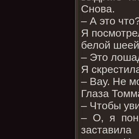
Снова.
– А это что
Я посмотрел
белой шеей
– Это лоша
Я скрестила
– Вау. Не м
Глаза Томм
– Чтобы ув
– О, я пон
заставила