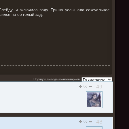
Слейду, и включила воду. Триша услышала сексуальное
вился на ее голый зад.
Порядок вывода комментариев:
49
(0)
48
(0)