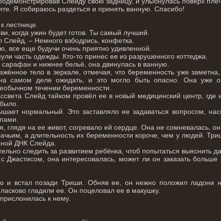
родемонстрировав Слейду свою задницу, и улыбнулась поверх плеч
чите. Я собираюсь раздеться и принять ванную. Спасибо!
к лестнице.
ви, когда ужин будет готов. Ты самый лучший.
л Слейд. – Немного взбодрись, конфетка.
ю, все еще будучи очень приятно удивленной.
ули часть одежды. Кто-то принес ее из разрушенного коттеджа.
 сарафан и нижнее бельё, она двинулась в ванную.
ажённое тело в зеркале, отмечая, что беременность уже заметна,
 на самом деле ожидать, и это могло быть опасно. Она уже 
необычном течении беременности.
ссвета Слейд тайком провёл ее в новый медицинский центр, где
было.
шает нормальный. Это заставляло ее задаваться вопросом, наск
пами.
, глядя на ее живот, согревало ей сердце. Она не сомневалась, он 
ачьим, а длительность их беременности короче, чем у людей. Три
нной ДНК Слейда.
ельно следить за развитием ребёнка, чтоб попытаться выяснить д
с Джастисом, она интересовалась, может ли он заказать больше
 и встал позади Триши. Обняв ее, он нежно положил ладони на
и ласково гладили ее. Он поцеловал ее в макушку.
 прислонилась к нему.