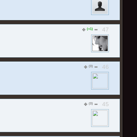
47
(+1)
46
(0)
45
(0)