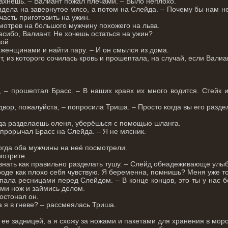
пахнешь. – Валиант пожал плечами. – Было неплохо.
ядела на завернутое мясо, а потом на Слейда. – Почему бы нам н
часть приготовить на ужин.
мотрев на большого мужчину похожего на льва.
сибо, Валиант. Не хочешь остаться на ужин?
ой.
с женщинами и найти пару. – И он смылся из дома.
т, из которого сочилась кровь и прошептала, на случай, если Вал
.
.
, – прошептал Брасс. – В наших краях их много водится. Стейк 
двор, пожалуйста, – попросила Триша. – Просто когда вы его разде
огда разделаешь оленя, уберёшься с помощью шланга.
прорычал Брасс на Слейда. – Я не мясник.
огда оба мужчины на неё посмотрели.
мотрите.
 знать как правильно разделать тушу. – Слейд обнадеживающе улы
вроде как плохо себя чувствую. Я беременна, помнишь? Меня уже т
опала ресницами перед Слейдом. – В конце концов, это ты у нас б
зьми нож и займись делом.
ростонал он.
а я в гневе? – рассмеялась Триша.
 ее задницей, а я схожу за ножами и пакетами для хранения в моро