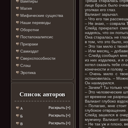
Триша старалась спря
Вампиры
лице Браса было очеви
Магия
уголках его глаз.
Валиант зарычал.
Мифические существа
– Что его так рассмеш
Наши переводы
– Не знаю, – соврала 
Слейд прекратил смея
Оборотни
надеясь, что он попыт
Постапокалипсис
Она старалась не глаз
в том, что это было, 
Призраки
– Это так мило с твоей
– Или месяц, – добави
Самиздат
– Слейд сообщил мне,
Сверхспособности
из них издалека, и я 
хотел сказать тебе сп
Слэш
конечности и голову. –
Эротика
– Очень мило с твое
остановилась. – Можн
Он нахмурился.
– Зачем? Ты только чт
– Это человеческие шт
Список авторов
от времени не разреша
Валиант глубоко вздох
– Полагаю, мне стоит 
Раскрыть [+]
А
глубокое отвращение.
Слейд зашелся в очер
Раскрыть [+]
Б
мужчину. Валиант заме
Раскрыть [+]
– Не так уж и плохо, в
В