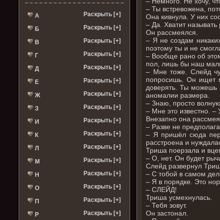
– Немного. Не хочу, ч
– Ты встревожена, пот
Раскрыть [+]
А
Она кивнула. У них со
– Да. Хватит называть
Раскрыть [+]
Б
Он рассмеялся.
– Я не создам никаких
Раскрыть [+]
В
поэтому ты и не смогл
Раскрыть [+]
Г
– Вообще рано об это
пол, лишь бы наш мал
Раскрыть [+]
Д
– Мне тоже. Слейд чу
попросишь. Он ищет 
Раскрыть [+]
Е
доверять. Ты можешь 
Раскрыть [+]
аномалии размера.
Ж
– Знаю, просто волную
Раскрыть [+]
З
– Мне это известно. –
Внезапно она рассмея
Раскрыть [+]
И
– Разве не предполаг
Раскрыть [+]
– Я пришёл сюда пере
К
расстроена и нуждалас
Раскрыть [+]
Л
Триша поерзала и вцеп
– О, нет. Он будет ры
Раскрыть [+]
М
Слейд развернул Тришу
Раскрыть [+]
– С тобой в самом дел
Н
– Я в порядке. Это н
Раскрыть [+]
О
– СЛЕЙД!
Триша усмехнулась.
Раскрыть [+]
П
– Тебя зовут.
Он застонал.
Раскрыть [+]
Р