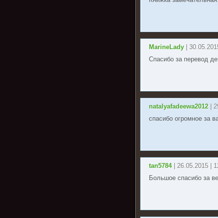
Книжка замечательная.
MarineLady
| 30.05.201
Спасибо за перевод де
natalyafadeewa2012
| 
спасибо огромное за в
tan5784
| 26.05.2015 | 
Большое спасибо за в