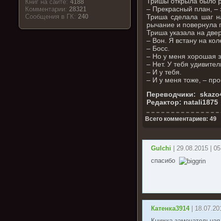
Тришы открыла было р
Книг на сайте:
4188
– Прекрасный план, – 
Комментарии:
28321
Триша сделала шаг н
Cообщения в ГК:
240
рычание и повернула г
Триша указала на двер
– Вон. Я встану на ко
– Босс.
– Но у меня хорошая 
– Нет. У тебя удивите
– И у тебя.
– И у меня тоже, – пр
Переводчики: skazo4n
Редактор: natali1875
Всего комментариев: 49
Gulchi
| 29.08.2015 | 05
спасибо
Катенка3914
| 18.07.20