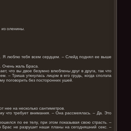
и из оленины.
йд. Я люблю тебя всем сердцем. – Слейд поднял ее выше
. Очень жаль Браса.
ет, что вы двое безумно влюблены друг в друга, так что
м. – Триша уткнулась лицом в его грудь, когда сползла
ему поговорить без посторонних ушей.
 от нее на несколько сантиметров.
у что требует внимания. – Она рассмеялась. – Да. Это
ошелся по ее телу, при этом показывая свою страсть. –
то Брас не разрушит наши планы на сегодняшний секс. –