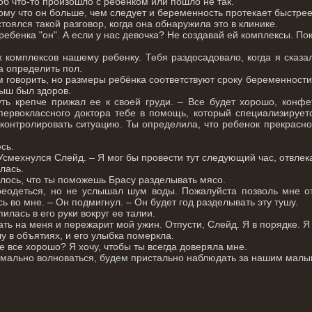
тоб что-то произошло с ребёнком или пошло не так.
ому что он больше, чем следует и беременность протекает быстрее
стоялся такой разговор, когда она обнаружила это в клинике.
 ребенка "он". А если у нас девочка? Не создавай ей комплексы. По
 комплексов нашему ребенку. Тебя раздосадовало, когда я сказал
а определить пол.
м говорить, но размеры ребёнка соответствуют сроку беременности
ыш был здоров.
ть крепче прижал ее к своей груди. – Все будет хорошо, конфет
первоклассного доктора тебе в помощь, который специализируе
контролировать ситуацию. Ты определила, что ребенок прекрасно
сь.
 Усмехнулся Слейд. – Я мог бы провести тут следующий час, отвлек
лась.
алось, что ты поможешь Брасу разделывать мясо.
одеться, но не услышал шум воды. Пожалуйста позволь мне отв
ь во мне. – Он подмигнул. – Он будет год разделывать эту тушу.
илась в его руки вокруг ее талии.
чать на меня и пережарит мой ужин. Отпусти, Слейд. Я в порядке. Я
 в объятиях, и его улыбка померкла.
е все хорошо? Я хочу, чтобы ты всегда доверяла мне.
ормально волноваться, будем пристально наблюдать за нашим малы