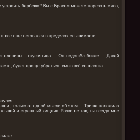
е устроить барбекю? Вы с Брасом можете порезать мясо,
иант все еще оставался в пределах слышимости.
из оленины – вкуснятина. – Он подошёл ближе. – Давай
лаете, будет проще убраться, смыв всё со шланга.
бнулся.
ошнит, только от одной мысли об этом. – Триша положила
ольшой и страшный хищник. Разве не так, ты всегда мне
зилке.