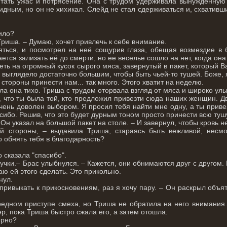
тать ужас и потрясение. Она с трудом удерживала вынужденную 
дным, но он не хихикал. Слейд не стал сдерживаться и, схвативши
ило?
Триша. – Думаю, хочет привлечь к себе внимание.
ться, и посмотрел на неё сощурив глаза, обещая возмездие в 
ается зализать её до смерти, но ее веселье сошло на нет, когда она
еть на огромный кусок сырого мяса, завернутый в пакет, который 
но выглядело достаточно большим, чтобы быть чьей-то тушей. Боже, 
 стороны принести нам... так много. Этого хватит на неделю.
ла она тихо. Триша с трудом оторвала взгляд от мяса и широко ул
 что ты была той, кто предложил привезти сюда наших женщин. Д
очень доволен выбором. Я просил тебя найти мне одну, а ты прив
асибо. Решив, что это будет дурным тоном просто принести всю тушу
 Он указал на большой пакет на столе. – И завернул, чтобы кровь н
й стороны, – выдавила Триша, стараясь быть вежливой, несм
о обнять тебя в благодарность?
о сказала "спасибо".
учки.– Брас улыбнулся. – Кажется, они обнимаются друг с другом.
ю ей этого сделать. Это прикольно.
нул.
привыкать к прикосновениям, раз я хочу пару. – Он раскрыл объя
едном приступе смеха, но Триша не обратила на него внимания. 
р, пока Триша быстро сжала его, а затем отошла.
ерно?