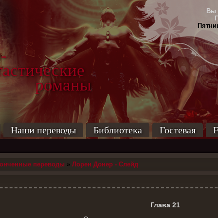
Вы 
Пятниц
-
тические
маны
Наши переводы
Библиотека
Гостевая
F
конченные переводы
»
Лорен Донер - Слейд
Глава 21