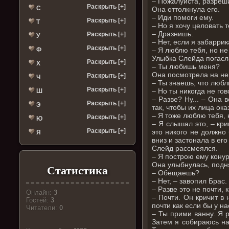
– Пожалуйста, разреши
Раскрыть [+]
С
Она оттолкнула его.
– Иди помоги ему.
Раскрыть [+]
Т
– Но я хочу целовать 
– Дразнишь.
Раскрыть [+]
У
– Нет, если я забарри
Раскрыть [+]
Ф
– Я люблю тебя, но не
Улыбка Слейда погасла
Раскрыть [+]
Х
– Ты любишь меня?
Она посмотрела на не
Раскрыть [+]
Ч
– Ты знаешь, что любл
Раскрыть [+]
– Но ты никогда не го
Ш
– Разве? Ну... – Она
Раскрыть [+]
Э
так, чтобы их лица ок
– Я тоже люблю тебя, 
Раскрыть [+]
Ю
– Я слышал это, – кри
Раскрыть [+]
это никого не должно
Я
вниз и застонала в ег
Слейд рассмеялся.
– Я построю ему конур
Она улыбнулась, подня
Статистика
– Обещаешь?
– Нет, – завопил Брас.
– Разве это не почти,
Онлайн:
3
– Почти. Он кричит в
Гостей:
3
почти как если бы у н
Читатели:
0
– Ты прими ванну. Я 
Затем я собираюсь на