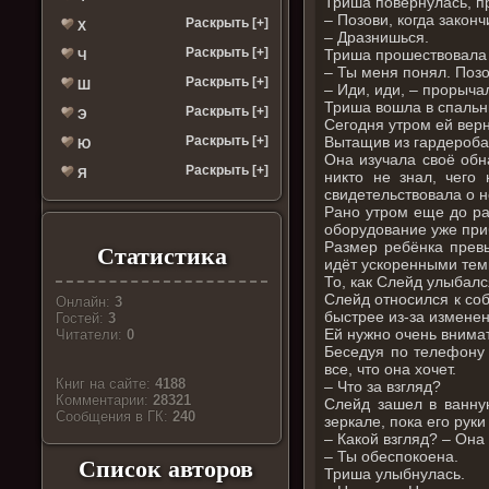
Триша повернулась, п
– Позови, когда закон
Раскрыть [+]
Х
– Дразнишься.
Раскрыть [+]
Триша прошествовала 
Ч
– Ты меня понял. Позо
Раскрыть [+]
Ш
– Иди, иди, – прорыча
Триша вошла в спальн
Раскрыть [+]
Э
Сегодня утром ей верн
Вытащив из гардероба
Раскрыть [+]
Ю
Она изучала своё обн
Раскрыть [+]
Я
никто не знал, чего
свидетельствовала о 
Рано утром еще до ра
оборудование уже при
Размер ребёнка превы
Статистика
идёт ускоренными тем
То, как Слейд улыбался
Слейд относился к соб
Онлайн:
3
быстрее из-за измене
Гостей:
3
Ей нужно очень внимат
Читатели:
0
Беседуя по телефону 
все, что она хочет.
Книг на сайте:
4188
– Что за взгляд?
Комментарии:
28321
Слейд зашел в ванную
Cообщения в ГК:
240
зеркале, пока его рук
– Какой взгляд? – Она
– Ты обеспокоена.
Список авторов
Триша улыбнулась.