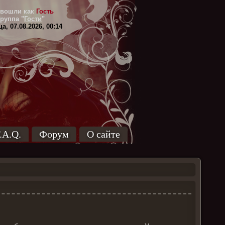
вошли как
Гость
Группа
"
Гости
"
а, 07.08.2026, 00:14
.A.Q.
Форум
О сайте