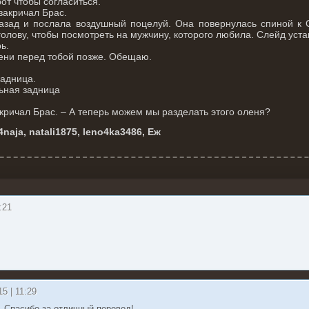
от чтобы согласиться.
закричал Брас.
азад и послала воздушный поцелуй. Она повернулась спиной к 
олову, чтобы посмотреть на мужчину, которого любила. Слейд уста
ь.
лени перед тобой позже. Обещаю.
задница.
льная задница
окричал Брас. – А теперь можем мы разделать этого оленя?
aja, natali1875, leno4ka3486, Еж
:21
15 | 11:29