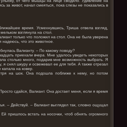
улыбку, от чего мышцы на лице сводило. Удивление на
сь за живот, начал смеяться, пока слезы не показались в
ближайшее время. Усмехнувшись, Триша отвела взгляд,
 мельком взглянула на стол.
Валиант только что положил на стол. Она не была уверена
я надеюсь, что это животное.
ыбнулась Валианту. – По какому поводу?
вадцать приехали вчера. Мне удалось увидеть некоторых
езла столько много, подарив мне возможность выбрать. Я
, я снял шкуру и освежевал ее для тебя. А также отрезал
е капала на ковер.
отря на шок. Она подошла поближе к нему, но потом
 Просто сдайся, Валиант. Она достает меня, если я время
тья. – Действуй. – Валиант выглядел так, словно ощущал
Ей пришлось встать на носочки, чтоб обнять огромного