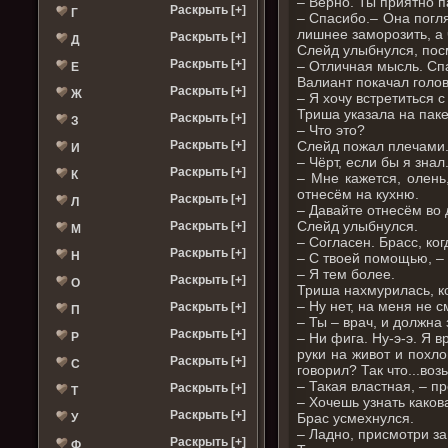
– Верно. Ты приятно 
Раскрыть [+]
Г
– Спасибо.– Она погл
лишнее заморозить, а 
Раскрыть [+]
Д
Слейд улыбнулся, пос
Раскрыть [+]
– Отличная мысль. Спа
Е
Валиант покачал голов
Раскрыть [+]
Ж
– Я хочу встретиться 
Триша указала на паке
Раскрыть [+]
З
– Что это?
Слейд пожал плечами
Раскрыть [+]
И
– Чёрт, если бы я знал
Раскрыть [+]
К
– Мне кажется, олень
отнесём на кухню.
Раскрыть [+]
Л
– Давайте отнесём во 
Слейд улыбнулся.
Раскрыть [+]
М
– Согласен. Брасс, к
Раскрыть [+]
Н
– С твоей помощью, – 
– Я тем более.
Раскрыть [+]
О
Триша нахмурилась, к
– Ну нет, на меня не с
Раскрыть [+]
П
– Ты – врач, и должна
Раскрыть [+]
– Ни фига. Ну-э-э. Я 
Р
руки на живот и похл
Раскрыть [+]
С
говорил? Так что...во
– Такая властная, – п
Раскрыть [+]
Т
– Хочешь узнать каков
Раскрыть [+]
Брас усмехнулся.
У
– Ладно, присмотри за
Раскрыть [+]
Ф