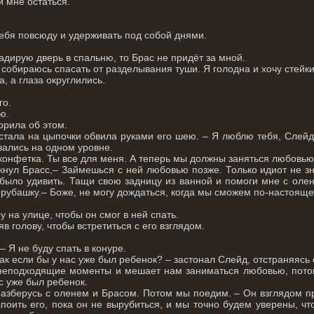
 мне остаться.
тебя повсюду и удерживать под собой днями.
кадирую дверь в спальню, то Брас не придёт за мной.
 собираюсь спасать от разделывания туши. Я голодна и хочу стейк
, а глаза округлились.
го.
ю.
ворила об этом.
 встала на цыпочки обвила руками его шею. – Я люблю тебя, Сле
азались на одном уровне.
конфетка. Ты все для меня. А теперь мы должны заняться любовью
кнул Брасс,– Займешься с ней любовью позже. Только идиот не зна
 было удивить. Тащи свою задницу из ванной и помоги мне с олене
о рубашку.– Боже, не могу дождаться, когда мы сможем по-настоящ
у на улице, чтобы он смог в ней спать.
в голову, чтобы встретиться с его взглядом.
 – Я не буду спать в конуре.
 как если бы у нас уже был ребенок? – застонал Слейд, отстраняясь
 неподходящие моменты и мешает нам заниматься любовью, потом
ас уже был ребенок.
разберусь с оленем и Брасом. Потом мы поедим. – Он взглядом пр
поить его, пока он не вырубиться, и мы точно будем уверены, ч