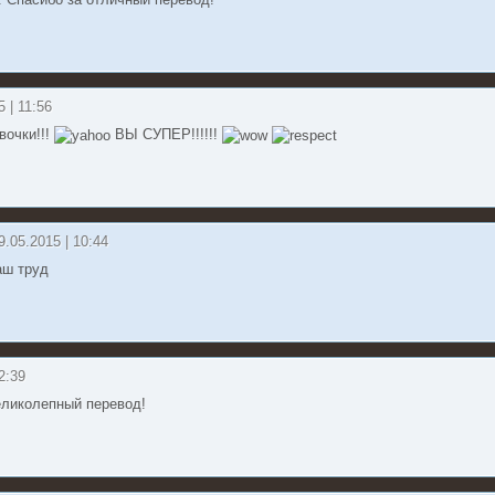
 Спасибо за отличный перевод!
5 | 11:56
вочки!!!
ВЫ СУПЕР!!!!!!
29.05.2015 | 10:44
аш труд
12:39
еликолепный перевод!