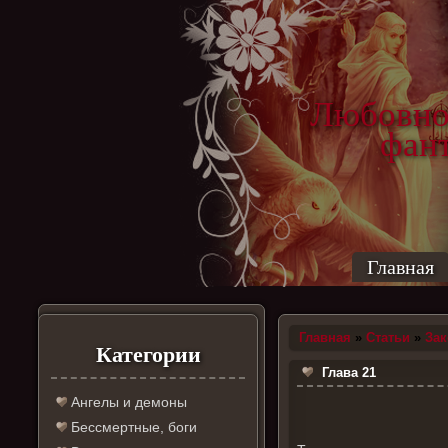
Любовно
фантас
ро
Главная
Главная
»
Статьи
»
За
Категории
Глава 21
Ангелы и демоны
Бессмертные, боги