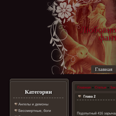
Любовно
фантас
ро
Главная
Главная
»
Статьи
»
За
Категории
Глава 2
Ангелы и демоны
Бессмертные, боги
Подопытный 416 зарычал