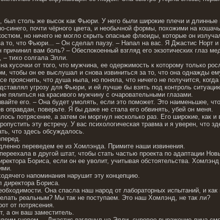
, был столь же высок как Фьюри. У него были широкие плечи и длинные 
о-синего, почти чёрного цвета, и необычной формы, похожими на кошачь
костюм, но ничего не могло скрыть опасные флюиды, которые он излучал
а то, что Фьюри... – Он сделал паузу. – Напал на вас. Я Джастис Норт 
 причинил вам боль? – Обеспокоенный взгляд его экзотических глаз мед
, – тихо солгала Элли.
на кусочки от того, что мужчина, ее одержимость к которому только рос
ом, чтобы он ее выслушал и снова извиниться за то, что она однажды ем
се прояснить, что душа ныла, но поняла, что ничего не получится, когд
дставлял угрозу для Фьюри, и ей лучше бы взять под контроль ситуацию
не пялиться на красивого мужчину с очаровательными глазами.
вайте его. – Она будет умолять, если это поможет. Это наименьшее, чт
ев оправдан, поверьте. Я бы даже не стала его обвинять, убей он меня.
ось потрясение, а затем он моргнул несколько раз. Его широкие, как и
ропустить эту встречу. У вас психологическая травма и я уверен, что зде
ать, что здесь обсуждалось.
вперед.
дленно переведем ее из Хомлэнда. Примите наши извинения.
переехала в другой штат, чтобы стать частью проекта по адаптации Нов
директора Бориса, если он ее уволит, учитывая обстоятельства. Хомлэн
ими.
ходячего напоминания нарушит эту концепцию.
 директора Бориса.
необходимости. Она спасла наш народ от лабораторных испытаний, и ка
сделать реальным? Мы так не поступаем. Это наш Хомлэнд, не так ли?
от от потрясения.
т, а он ваш заместитель.
своим гневом. – Джастис взглянул на Элли, суровое выражение лица смя