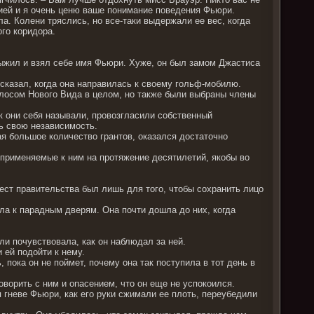
ией и я очень ценю ваше понимание поведения Фьюри.
а. Колени тряслись, но все-таки выдержали ее вес, когда
ого коридора.
выжил и взял себе имя Фьюри. Хуже, он был замом Джастиса
 сказал, когда она направилась к своему гольф-мобилю.
лосом Нового Вида в целом, но также были выбраны члены
к они себя называли, провозгласили собственный
ь свою независимость.
я большое количество грантов, оказался достаточно
применяемые к ним на протяжение десятилетий, якобы во
ест правительства был лишь для того, чтобы сохранить лицо
а к парадным дверям. Она почти дошла до них, когда
ли почувствовала, как он наблюдал за ней.
 ей подойти к нему.
 пока он не поймет, почему она так поступила в тот день в
ворить с ним и опасением, что он еще не успокоился.
я гневе Фьюри, как его руки сжимали ее плоть, переубедили