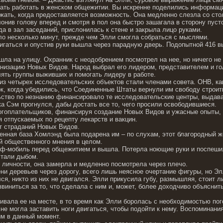
ать работать в женском общежитии. Вы искренне поделились информац
жать, когда предоставляется возможность. Она медленно слезла со стол
лонив голову вперед и смотря в пол она быстро зашагала в сторону пуст
а в зал заседаний, прислонилась к стене и закрыла лицо руками.
о несколько минут, прежде чем Элли смогла собраться с мыслями.
игаться и опустив руки вышла через парадную дверь. Подопытной 416 
шла на улицу. Охранник с неодобрением посмотрел на нее, но ничего не
низацию Новых Видов. Народ выбрал его лидером, представителем и го
лять группы выживших и помогать лидеру в работе.
из четырех исследовательских объектов стали членами совета. ОНВ, ка
к, когда убедились, что Соединенные Штаты вернули им свободу строит
льство по незнанию финансировало те исследовательские центры, выдава
 Сэм прогнулся, дабы достать все то, чего просили освободившиеся.
огоплательщиков, финансируя создание Новых Видов и ужасные опыты, 
 отпускаемых по рецепту лекарств и вакцин.
т страданий Новых Видов.
енная база Хомлэнд была подарена им – по слухам, этот благородный ж
й общественного мнения в целом.
ф-мобиль перед общежитием и вышла. Потерла ноющие руки и поспешил
стали дыбом.
личности, она замерла и медленно посмотрела через плечо.
ни деревьев через дорогу, всего лишь неясное очертание фигуры, но Эл
ся, никто из них не двигался. Элли прикусила губу, размышляя, стоит ли
виниться за то, что сделала с ним и, может, более доходчиво объяснить,
вала ее на месте, в то время как Элли боролась с необходимостью пого
не могла заставить ноги двигаться, чтобы подойти к нему. Воспоминани
им в данный момент.