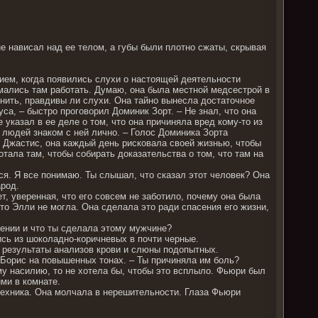
е нависал над ее телом, а губы были плотно сжаты, скрывая
ием, когда появились слухи о настоящей деятельности
имались там работать. Думаю, она была местной медсестрой в
нить, правдивы ли слухи. Она тайно вынесла достаточное
са, – быстро проговорил Доминик Зорт. – Не знал, что она
 указал в ее деле о том, что она причиняла вред кому-то из
х людей знаком с ней лично. – Голос Доминика Зорта
 Джастис, она каждый день рисковала своей жизнью, чтобы
отала там, чтобы собирать доказательства о том, что там на
ся. Я все понимаю. Ты слышал, что сказал этот человек? Она
арод.
т, уверенная, что его совсем не заботило, почему она была
это Элли не могла. Она сделала это ради спасения его жизни,
ении и что ты сделала этому мужчине?
ись из шоколадно-коричневых в почти черные.
ки результаты анализов крови и слюны подопытных.
 Борис на повышенных тонах. – Ты причиняла им боль?
у насилию, то не хотела бы, чтобы это всплыло. Фьюри был
ими в комнате.
техника. Она молчала в нерешительности. Глаза Фьюри