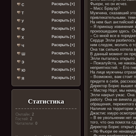
Фьюри, но он исчез.
Раскрыть [+]
С
– Мисс Брауэр?
Раскрыть [+]
Мужчина, сказавший это
Т
привлекательными, темн
Раскрыть [+]
У
На нем был английский 
– Я приношу извинения з
Раскрыть [+]
Ф
произошедшее здесь. Он
– Со мной все в порядке
Раскрыть [+]
Х
Сердце Элли разбилось 
ним следом, молить о т
Раскрыть [+]
Ч
Она так сильно хотела в
Раскрыть [+]
В данный момент он пре
Ш
Элли пыталась открыто 
Раскрыть [+]
Э
– Пожалуйста, не наказы
неприятностей. – Его гн
Раскрыть [+]
Ю
На лице мужчины отразил
– Возможно, вам стоит п
Раскрыть [+]
Я
придете в себя, рассказ
Директор Борис вышел 
– Мистер Норт, мы неме
Элли накрыл ужас. Она 
работу. Она не винила 
Статистика
обращения, пережитого 
Наличие на территории 
Джастис хмуро осмотрел
Онлайн:
2
– В ее увольнении нет 
Гостей:
2
того, что она помогла 
Читатели:
0
Директор Борис открыл р
– Но Фьюри ее ненавиди
– Фьюри разберется со 