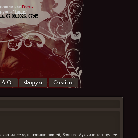
вошли как
Гость
Группа
"
Гости
"
а, 07.08.2026, 07:45
.A.Q.
Форум
О сайте
 схватил ее чуть повыше локтей, больно. Мужчина толкнул ее