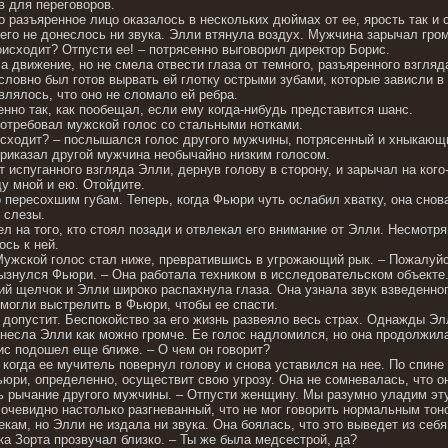
ов для переговоров.
о разъяренное лицо оказалось в нескольких дюймах от ее, ярость так и
 него не донеслось ни звука. Элли втянула воздух. Мужчина зарычал гро
оисходит? Отпусти ее! – потрясенно выговорил директор Борис.
 движение, но не смела отвести глаза от темного, разъяренного взгляд
словно был готов вырвать ей глотку острыми зубами, которые зависли в
влялось, что оно не сломало ей ребра.
енно так, как пообещал, если ему когда-нибудь представится шанс.
 потребовал мужской голос со стальными нотками.
оисходит? – послышался голос другого мужчины, потрясенный и хныкающ
 приказал другой мужчина необычайно низким голосом.
 испуганного взгляда Элли, дернув голову в сторону, и зарычал на кого-
ду мной и ею. Отойдите.
 пересохшим губам. Теперь, когда Фьюри чуть ослабил хватку, она снова
 слезы.
 на того, кто стоял позади и отвлекал его внимание от Элли. Несмотря
сь к ней.
 Мужской голос стал ниже, превратившись в угрожающий рык. – Пожалуйс
рызнулся Фьюри. – Она работала техником в исследовательском объекте.
ий щелчок и Элли широко распахнула глаза. Она узнала звук взведенног
 могли выстрелить в Фьюри, чтобы ее спасти.
 допустит. Беспокойство за его жизнь развеяло весь страх. Однажды Эл
изнесла Элли как можно громче. Ее голос надломился, но она продолжила
ис подошел еще ближе. – О чем он говорит?
когда ее мучитель повернул голову и снова уставился на нее. По спине
ьюри, определенно, осуществит свою угрозу. Она не сомневалась, что он
 рычание другого мужчины. – Отпусти женщину. Мы разумно уладим эт
 очевидно настолько разгневанный, что не мог говорить нормальным тон
кам, но Элли не издала ни звука. Она боялась, что это выведет из себ
ка Зорта прозвучал близко. – Ты же была медсестрой, да?