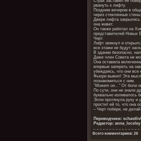
Страх заставил ее пове
рвануть к лифту.
Поздним вечером в обще
через стеклянные стены
Двери лифта закрылись и
она живет.
Он также работал на Хо
представителей Новых 
Черт.
Лифт звякнул и открылс
все этажи не будут зас
В здании безопасно, на
Даже член Совета не мо
Она оставила включенны
впервые запереть на зам
убеждаясь, что они все
Фьюри выжил! Эта мысль
познакомиться с ним.
"Может он..."
От боли о
По сути, они не знали д
буквально изливалось б
Элли протянула руку и 
простит ей то, что она 
– Черт побери, не делай
Переводчики: schastlivk
Редактор: anna_locsley
Всего комментариев: 26