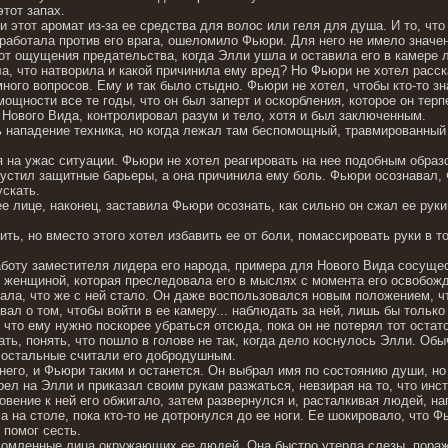
тот запах.
 этот аромат из-за ее средства для волос или геля для душа. И то, чт
 работала против его врага, ошеломило Фьюри. Для него не имело значе
 от ощущения предательства, когда Элли ушла и оставила его в камере
а, что натворила и какой причинила ему вред? Но Фьюри не хотел расск
ного вопросов. Ему и так было стыдно. Фьюри не хотел, чтобы кто-то зн
ощности все те годы, что он был заперт и оскорбления, которое он тер
Нового Вида, контролировал разум и тело, хотя и был заключенным.
ь нападение техника, но когда лежал там беспомощный, травмированный 
я на ужас ситуации. Фьюри не хотел реагировать на нее подобным обра
устил защитные барьеры, а она причинила ему боль. Фьюри осознавал, ч
ускать.
е лице, наконец, заставила Фьюри осознать, как сильно он сжал ее руки
ть, но вместо этого хотел избавить ее от боли, помассировать руки в то
боту заместителя лидера его народа, примера для Нового Вида сосущес
 женщиной, которая преследовала его в мыслях с момента его освобож
ала, что же с ней стало. Он даже воспользовался новым положением, ч
ал о том, чтобы войти в ее камеру... наблюдать за ней, лишь бы только
что ему нужно поскорее убраться отсюда, пока он не потерял тот остато
ь, понять, что пошло в голове не так, когда дело коснулось Элли. Обы
 остальные считали его добродушным.
 него, и Фьюри таким и останется. Он выбрал имя по состоянию души, н
ел на Элли и приказал своим рукам разжаться, невзирая на то, что инс
овение к ней его обжигало, затем развернулся и, расталкивая людей, н
 на столе, пока кто-то не дотронулся до ее ноги. Ее шокировало, что Ф
помог сесть.
омленные лица окружающих ее людей. Она быстро утерла слезы, поража