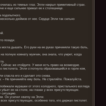
 сочилась из темных глаз. Элли накрыл примитивный страх.
мче и еще сильнее прижал ее к столешнице.
а подопытного.
 несколько дюймов от нее. Сердце Элли так сильно
ий.
то позади.
 могла дышать. Его руки на ее руках причиняли такую боль,
 на полную комнату мужчин, она знала, что умрет, когда
та.
 Сейчас же отойдите. У меня есть право на возмездие.
о пистолета. Элли сглотнула образовавшийся в горле ком,
ли спасла его и сделает это снова.
: – Не причиняйте ему боль. Не стреляйте. Пожалуйста.
 побежали мурашки от этого холодного, пристального взгляда
 убьет ее на столе, на глазах у всех присутствующих.
у ситуацию.
ом. Он усилил хватку на Элли.
я всех присутствующих, особенно того, кто держал пистолет.