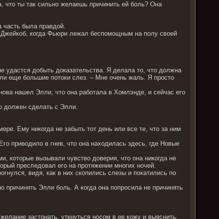
а, что ты так сильно желаешь причинить ей боль? Она
а часть была правдой.
л Джейкоб, когда Фьюри лежал беспомощным на полу своей
мне удастся добыть доказательства. Я делала то, что должна
кли еще большие потоки слез. – Мне очень жаль. Я просто
снова нашел Элли, что она работала в Хомлэнде, и сейчас его
то должен сделать с Элли.
ре. Ему никогда не забыть тот день или все те, что за ним
го приводило в гнев, что она находилась здесь, где Новые
, которые вызывали чувство доверия, что она никогда не
торый преследовал его на протяжении многих ночей.
огнулся, видя, как в них скопились слезы и покатились по
о причинять Элли боль. А когда она попросила не причинять
елание застонать, уткнуться носом в ее кожу и выяснить,