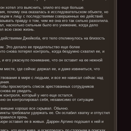
о он хотел это выяснить, злило его еще больше.
ния, почему она оказалась в исследовательском объекте, но
 лицом к лицу с последствиями совершенных ею действий.
азывать правду о том, чем же она его так сильно разозлила.
ал, насколько сильным было его унижение, когда дело
пел всю свою жизнь.
действиями Джейкоба, его тело откликнулось на близость
зом. Это делало ее предательство еще более
то снова потерял контроль, когда бездумно схватил ее, и
, и его ужаснуло понимание, что он оставит на ее нежной
м месте, где сейчас держал ее, и даже извиниться, что
твования в мире с людьми, и все же нависал сейчас над
дения.
тобы просмотреть список арестованных сотрудников
 снова ее увидеть.
к контроля, который у него еще остался.
чно он контролировал себя, независимо от ситуации
о внешне хорошо все скрывал. Обычно.
тинкты требовали удержать ее. Он ослабил хватку и отпустил
аправился прочь.
ьюри оставил ее в живых. Даррен Артино подошел к ней и
ясь, что еще жива, и осмотрелась по сторонам в поисках