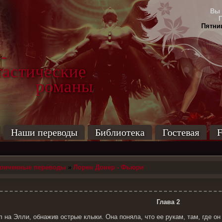
Вы 
Пятниц
-
тические
маны
Наши переводы
Библиотека
Гостевая
F
конченные переводы
»
Лорен Донер - Фьюри
Глава 2
 на Элли, обнажив острые клыки. Она поняла, что ее рукам, там, где он