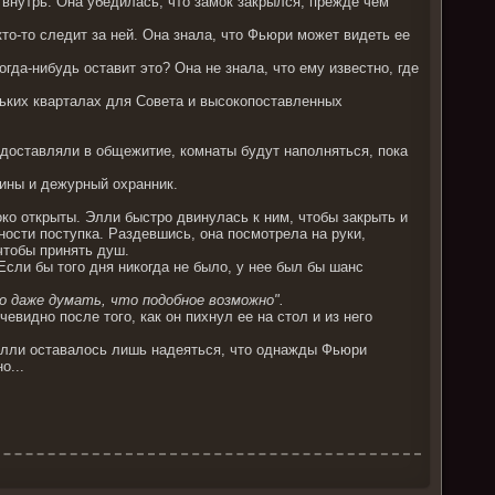
 внутрь. Она убедилась, что замок закрылся, прежде чем
о-то следит за ней. Она знала, что Фьюри может видеть ее
гда-нибудь оставит это? Она не знала, что ему известно, где
льких кварталах для Совета и высокопоставленных
доставляли в общежитие, комнаты будут наполняться, пока
ины и дежурный охранник.
ко открыты. Элли быстро двинулась к ним, чтобы закрыть и
чности поступка. Раздевшись, она посмотрела на руки,
чтобы принять душ.
сли бы того дня никогда не было, у нее был бы шанс
по даже думать, что подобное возможно".
чевидно после того, как он пихнул ее на стол и из него
 Элли оставалось лишь надеяться, что однажды Фьюри
о...