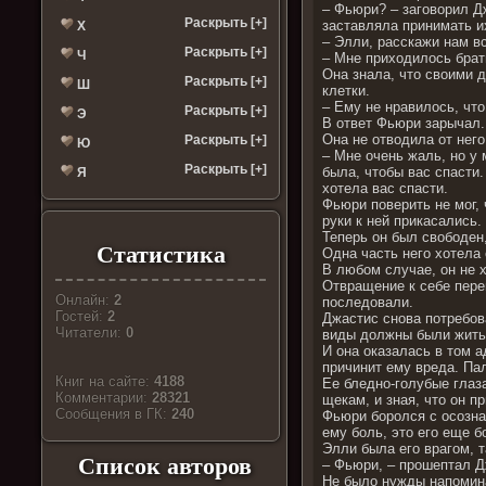
– Фьюри? – заговорил Д
Раскрыть [+]
заставляла принимать и
Х
– Элли, расскажи нам вс
Раскрыть [+]
Ч
– Мне приходилось брат
Она знала, что своими 
Раскрыть [+]
Ш
клетки.
– Ему не нравилось, что
Раскрыть [+]
Э
В ответ Фьюри зарычал.
Она не отводила от него
Раскрыть [+]
Ю
– Мне очень жаль, но у 
Раскрыть [+]
была, чтобы вас спасти.
Я
хотела вас спасти.
Фьюри поверить не мог, 
руки к ней прикасались
Теперь он был свободен
Статистика
Одна часть него хотела 
В любом случае, он не х
Отвращение к себе переп
Онлайн:
2
последовали.
Гостей:
2
Джастис снова потребов
Читатели:
0
виды должны были жить 
И она оказалась в том 
причинит ему вреда. Па
Книг на сайте:
4188
Ее бледно-голубые глаза
Комментарии:
28321
щекам, и зная, что он п
Cообщения в ГК:
240
Фьюри боролся с осозна
ему боль, это его еще б
Элли была его врагом, 
Список авторов
– Фьюри, – прошептал Д
Не было нужды напомина