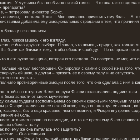
жастис. У мужчины был необычно низкий голос. – Что она такого сделал
х препараты?
е, – потребовал директор Борис.
ь анализы, – солгала Элли. – Мне пришлось причинить ему боль. – А эт
действиями добавила ему эмоциональных страданий к тем, что причини
 я брала у него анализы.
 глаз, приковавшись к его взгляду.
меня не было другого выбора. Я знала, что помощь придет, как только 
 Вы были так близки к тому, чтобы обрести свободу. – По ее щекам поте
что в его руках женщина, которая его предала. Он поверить не мог, что 
.
, больше не был беспомощен. Он боролся с самим с собой из-за того, ч
свернуть ей шею, а другая – прижать ее к своему телу и не отпускать.
отел ее отпускать.
олнило противоречивые эмоции после того, что она сделала с ним в каме
ал, чтобы он отпустил Элли, но руки Фьюри отказывались подчиняться. Е
в безопасности от своих мучителей.
аду самым худшим воспоминанием со своими красивыми голубыми глазами
льцы Фьюри сжались на ее нежной коже, когда он вдохнул ее аромат, ко
, казалось, были еще красивее, чем он помнил, и Фьюри внутренне содр
ричинил ей боль.
нием, что имел право на возмездие, и в то же время ему было ненавистн
ольше сбило с толку.
так почему же она пыталась его защитить?
жастис. – Она женщина.
ть ему пол Элли. Ее сладкий аромат клубники и ванили вызывал в нем ж