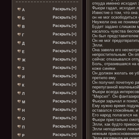
откуда именно исходил э
Фьюри гадал, исходил ли
Раскрыть [+]
А
Известие о том, что она
он не мог освободиться
Раскрыть [+]
Б
Неужели она не понимал
Раскрыть [+]
Будет задано слишком м
В
касалось чувства беспом
Раскрыть [+]
Г
Он был представителем 
Он не мог предотвратит
Раскрыть [+]
Д
Элли.
Она завела его несмотр
Раскрыть [+]
Е
непростительным. Он оп
сейчас отказывался отп
Раскрыть [+]
Ж
Боль, отразившаяся на е
Раскрыть [+]
коже синяки.
З
Он должен желать ее уби
Раскрыть [+]
И
претило ему.
Он получил почетную ра
Раскрыть [+]
К
перепуганной маленькой
Фьюри всегда интересов
Раскрыть [+]
Л
"Мерсил". Он фантазиров
Фьюри зарычал и понял, 
Раскрыть [+]
М
Ему нужно время подумат
Раскрыть [+]
оставался спокойным, и
Н
Его народ полагался на
Раскрыть [+]
О
Фьюри пристально смотр
Элли, как будто прикосн
Раскрыть [+]
П
Элли неподвижно лежала
нежным прикосновением 
Раскрыть [+]
Р
Элли взглянула на ошел