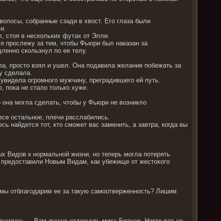
волосы, собранные сзади в хвост. Его глаза были
и.
, стоя в нескольких футах от Элли.
и я прослежу за тем, чтобы Фьюри был наказан за
ленно скользнул по ее телу.
ла, просто взял и ушел. Она подавила желание побежать за
у сделала.
а увидела огромного мужчину, преградившего ей путь.
, пока не стало только хуже.
о она могла сделать, чтобы у Фьюри не возникло
 все остальное, плечи расслабились.
сь найдется тот, кто сможет вас заменить, а завтра, когда вы
ых Видов к нормальной жизни, но теперь могла потерять
д предоставили Новым Видам, как убежище от жестокого
к мы отблагодарим ее за такую самоотверженность? Лишим
гчилось. – Вам лучше отдохнуть мисс Брауэр. Никто вас не