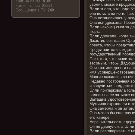
Книг на сайте:
4188
уволит, можете продолж
Комментарии:
28321
Элли знала, что надо бе
Cообщения в ГК:
240
она встала на ноги. Нак
Она остановилась у вход
Она вся дрожала. Прошл
Элли наконец смогла дв
Норта.
Элли дрожала, когда вы
Джастис возглавил Орга
совета, чтобы представ
Представители каждого 
государственный порядо
Факт того, что правите
весомым, чтобы Дядюшка
Они тратили деньги нал
имя усовершенствования
Многие нажились за сче
Недавно построенная во
и заручиться поддержко
Элли припарковала голь
волосы на ее затылке в
Вытащив удостоверение 
Мужчина скрывался в те
Она замерла и он затаил
Она могла бы еще раз из
его камере.
Нерешительность сдержи
Он не двинулся, а Элли 
Элли разговаривать с н