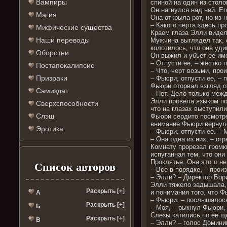
Вампиры
спиной на один из стол
Он нагнулся над ней. Ег
Магия
Она открыла рот, но из
– Какого черта здесь пр
Мифические существа
Краем глаза Элли видела
Наши переводы
Мужчина выглядел так, 
колотилось, что она уди
Оборотни
Он выжил и убьет ее им
– Отпусти ее, – жестко
Постапокалипсис
– Что, черт возьми, пр
Призраки
– Фьюри, отпусти ее, –
Фьюри оторвал взгляд от
Самиздат
– Нет. Дело только меж
Элли провела языком по
Сверхспособности
что на глазах выступили
Слэш
Фьюри сердито посмотрел
внимание Фьюри вернуло
Эротика
– Фьюри, отпусти ее. –
– Она одна из них, – ог
Комнату прорезал громк
испуганная тем, что они
Проклятье. Она этого не
Список авторов
– Все в порядке, – про
– Элли? – Директор Бор
Элли тяжело задышала, 
Раскрыть [+]
и понимания того, что Ф
А
– Фьюри, – послышалось
Раскрыть [+]
Б
– Моя, – рыкнул Фьюри,
Слезы катились по ее ще
Раскрыть [+]
В
– Элли? – голос Домини