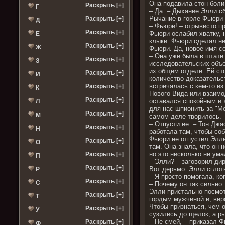
Она подавила стон боли
Раскрыть [+]
Г
– Да. – Дыхание Элли сб
Рычание в горле Фьюри 
Раскрыть [+]
Д
– Фьюри! – отрывисто п
Раскрыть [+]
Фьюри ослабил хватку, 
Е
клыки. Фьюри сделал нес
Раскрыть [+]
Ж
Фьюри. Да, новое имя с
– Она уже была в штате
Раскрыть [+]
З
исследовательских объе
их общем отделе. Ей ст
Раскрыть [+]
И
количество доказательст
встречалась с кем-то из
Раскрыть [+]
К
Нового Вида или взаимод
Раскрыть [+]
оставался спокойным и 
Л
для нас шпионить за "Ме
Раскрыть [+]
М
самом деле творилось.
– Отпусти ее. – Тон Дж
Раскрыть [+]
Н
работала там, чтобы со
Фьюри не отпустил Элли,
Раскрыть [+]
О
там. Она знала, что он 
но это нисколько не ума
Раскрыть [+]
П
– Элли? – заговорил ди
Раскрыть [+]
Вот дерьмо. Элли сглот
Р
– Я просто помогала, ко
Раскрыть [+]
С
– Почему он так сильно
Элли пристально посмот
Раскрыть [+]
Т
гордым мужчиной и, вер
Чтобы признаться, чем 
Раскрыть [+]
У
сузились до щелок, а р
– Не смей, – приказал 
Раскрыть [+]
Ф