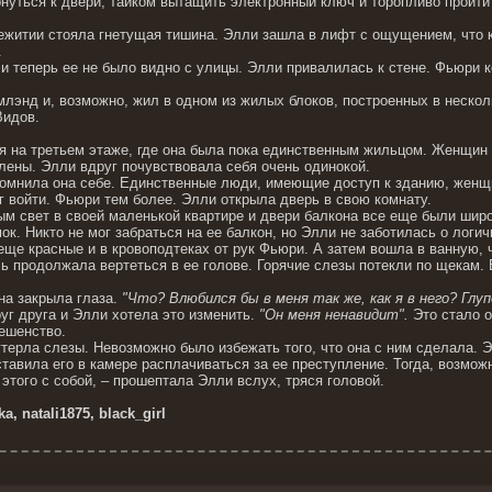
рнуться к двери, тайком вытащить электронный ключ и торопливо пройти
житии стояла гнетущая тишина. Элли зашла в лифт с ощущением, что кт
.
 теперь ее не было видно с улицы. Элли привалилась к стене. Фьюри ко
млэнд и, возможно, жил в одном из жилых блоков, построенных в неско
Видов.
я на третьем этаже, где она была пока единственным жильцом. Женщин 
елены. Элли вдруг почувствовала себя очень одинокой.
помнила она себе. Единственные люди, имеющие доступ к зданию, женщ
г войти. Фьюри тем более. Элли открыла дверь в свою комнату.
м свет в своей маленькой квартире и двери балкона все еще были широ
ок. Никто не мог забраться на ее балкон, но Элли не заботилась о логи
 еще красные и в кровоподтеках от рук Фьюри. А затем вошла в ванную, 
 продолжала вертеться в ее голове. Горячие слезы потекли по щекам. Е
на закрыла глаза.
"Что? Влюбился бы в меня так же, как я в него? Глу
руг друга и Элли хотела это изменить.
"Он меня ненавидит".
Это стало о
ешенство.
утерла слезы. Невозможно было избежать того, что она с ним сделала.
оставила его в камере расплачиваться за ее преступление. Тогда, возможн
 этого с собой, – прошептала Элли вслух, тряся головой.
a, natali1875, black_girl