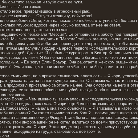
. Фьюри тихо зарычал и грубо сжал ее руки.
илось. – И я его знаю.
стало ниже, превратившись в агрессивный рык.
роизнес мужчина. – Отпусти женщину, сейчас же!
но не освободил Элли, хотя на несколько дюймов отступил. Он больше н
колько глубоких вдохов через нос, но взгляда от нее не отвел.
оответствовало выражению его глаз.
 медицинского персонала "Мерсил". Ее отправили на работу под прикрыт
ктов. Мы пытались внедрять в "Мерсил" тайных агентов, но они не нан
оило больших усилий добиться перевода в то чертово место, чтобы выяс
в, чтобы мы получили ордер на арест первого исследовательского корпу
 твоих людей, Джастис. Я не был ее куратором, а Виктор Хелио ничего не
ействовала с ними. Я бы не нанял ее, если бы знал, что кто-то из твои
холодным. – Ее зовут Элли Брауэр. Она работает в женском общежитии.
рсил". Элли знала, что они могли ее убить, если бы узнали, что она раб
астиса смягчился, но в приказе слышалась властность. – Фьюри, успокой
брать доказательства нашего существования. Она помогла спасти наш н
 а продолжил пристально смотреть на нее. Она смотрела на него в отве
ненавидел ее за ложное обвинение в убийстве Джейкоба и винить его за 
ляет ее вины.
ректор Борис. – Чем именно ты занималась в исследовательском учрежд
нула. Она видела, как глаза Фьюри еще больше потемнели, превративш
гда требовалось, – начала она тихо объяснять. – Я вписывала в карточ
 тебя ненавидит? Ты как-то причиняла ему боль? – возмущался директор
рела в напряженное лицо Фьюри. Если бы она подверглась сексуальном
оятно, этой информацией он не хотел делиться со всеми присутствующ
она так разозлила Фьюри, Элли придется рассказать, почему она убила 
ычание, исходящее из груди, становилось все громче.
Фьюри.