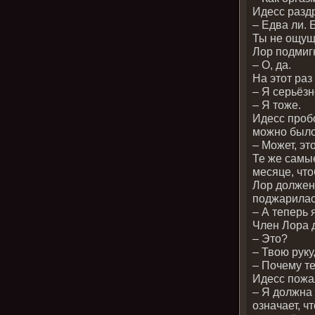
Идесс разд
– Едва ли. 
Ты не ощу
Лор подмиг
– О, да.
На этот раз
– Я серьёзн
– Я тоже.
Идесс пробо
можно было
– Может, эт
Те же самые
месяце, чт
Лор должен 
поджарилась
– А теперь 
Член Лора 
– Это?
– Твою руку
– Почему те
Идесс пожал
– Я должна 
означает, ч