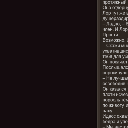
протяжный 
Она отдёрну
Лор тут же 
душеразди
– Ладно, – 
член. И Лор
Прости.
Возможно, И
– Скажи мне
ухватившись
тебя для у
Он покачал 
Послышался 
опрокинуло 
– Не лучшая
освободив 
Он казался
плоти исчез
поросль тё
по животу,
паху.
Идесс охват
бёдра и упё
– Мы насто