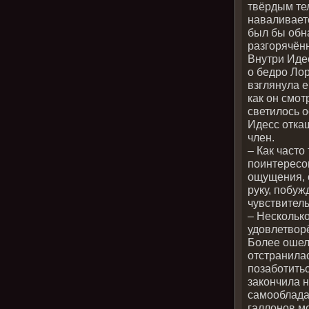
твёрдым тел
наваливаетс
был бы обн
разгорячённ
Внутри Идес
о бедро Лор
взглянула е
как он смот
светилось 
Идесс отка
член.
– Как часто
поинтересо
ощущения, о
руку, побуж
чувствител
– Несколько
удовлетвор
Более ошел
отстранилас
позаботитьс
закончила н
самообладан
галлонов м