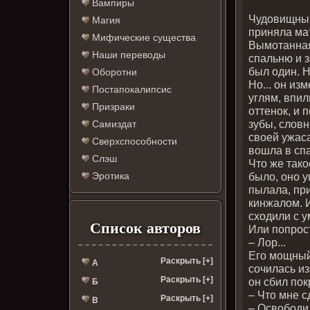
Вампиры
Чудовищный 
Магия
приняла ма
Мифические существа
Вымотанная
Наши переводы
спальню и 
был один. Н
Оборотни
Но... он и
Постапокалипсис
углям, впил
Призраки
оттенок, и 
зубы, словн
Самиздат
своей ужаса
Сверхспособности
вошла в сп
Слэш
Что же тако
было, оно у
Эротика
пылала, при
кинжалом. 
сходили с у
Список авторов
Или попрос
– Лор...
Его мощный
Раскрыть [+]
А
сочилась и
Раскрыть [+]
он сбил пок
Б
– Что мне с
Раскрыть [+]
В
– Освободи.