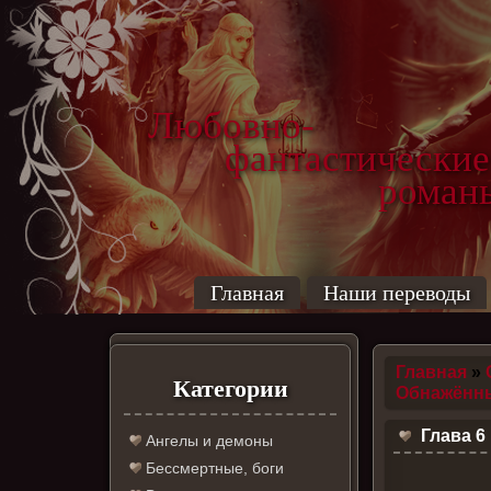
Любовно-
фантастические
роман
Главная
Наши переводы
Главная
»
Категории
Обнажённы
Глава 6
Ангелы и демоны
Бессмертные, боги