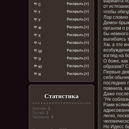
варианта п
Раскрыть [+]
С
от истязани
чтобы обез
Раскрыть [+]
Т
Лор словно 
Раскрыть [+]
У
Демон брык
Раскрыть [+]
органом о р
Ф
бы немного 
Раскрыть [+]
Х
выгибаясь 
Раскрыть [+]
Ч
Хм, а это и
возбуждени
Раскрыть [+]
Ш
взгляд на б
Раскрыть [+]
Э
О боже, ка
образом? С
Раскрыть [+]
Ю
Первые дев
Раскрыть [+]
Я
себя обычн
последних 
помнила, ка
Даже после 
Статистика
"Не соблаз
Рами всяки
Онлайн:
1
адресованн
Гостей:
1
легко, поск
Читатели:
0
человеческ
Но Идесс б