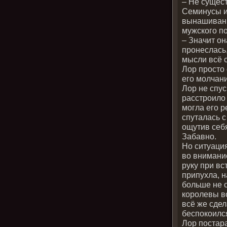
– Не сущес
Семинусы и
вынашивани
мужского п
– Значит он
пронеслась,
мысли всё с
Лор просто 
его молчани
Лор не спус
расстроило 
могла его р
спуталась 
ощутив себя
Забавно.
Но ситуаци
во внимание
руку при вс
припухла, н
больше не с
королевы в
всё же сдел
беспокоился
Лор постара