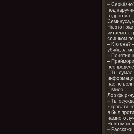
– Серьёзно
под наручни
вздрогнул. 
Семинуса, к
На этот раз
читаемо: ст
слишком по
– Кто она? 
убийц за м
– Понятия 
– Праймори,
неопределё
– Ты думаеш
информацие
нас не вол
– Мило.
Лор фыркн
– Ты осужд
к кровати, 
я был проти
намного лу
Невозможн
– Расскажи