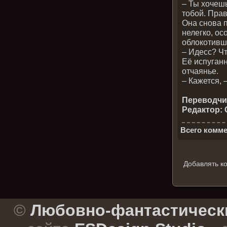
– Ты хочешь
тобой. Прав
Она снова п
нелегко, ос
облокотивш
– Идесс? Чт
Её испуганн
отчаянье.
– Кажется, 
Переводчики
Редактор: 
Всего комме
Добавлять к
.
©
Любовно-фантастическ