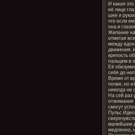
И какая это
её лице гла
шее и руках
что если ем
она и глазо
Желание на
отметая вс
между вдох
движения. И
крепость об
пальцем в о
Её обезуме
себя до не
Время от в
почве, но 
никогда не 
На сей раз 
отжимания 
смогут успо
Пульс Идесс
сверхчувст
малейшем дв
медленно, н