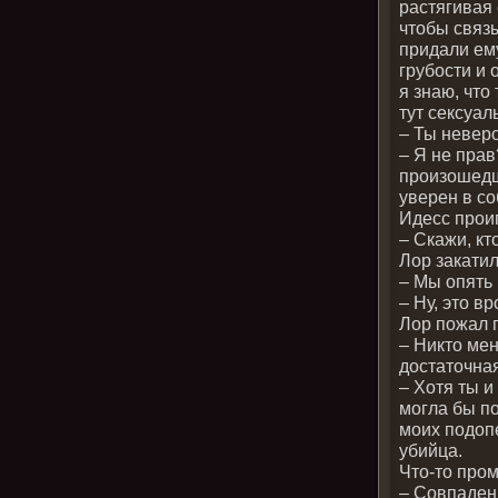
растягивая 
чтобы связ
придали ем
грубости и 
я знаю, что
тут сексуал
– Ты невер
– Я не прав
произошедш
уверен в с
Идесс прои
– Скажи, кт
Лор закатил
– Мы опять 
– Ну, это в
Лор пожал 
– Никто мен
достаточна
– Хотя ты и
могла бы по
моих подоп
убийца.
Что-то пром
– Совпаден