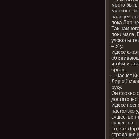
место быть,
мужчине, же
пальцев он
пока Лор не
Так намного
понимала. В
удовольстви
– Угу.
Идесс сжал
обтягивающ
чтобы у как
орган.
– Насчёт Ки
Лор обнажи
руку.
Он словно о
достаточно
Идесс поспе
настолько у
существенн
существа.
То, как Лор
страдания и