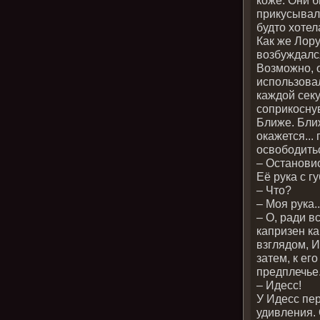
прикусывал
будто хотел
Как же Лору
возбуждался
Возможно, 
использовал
каждой секу
соприкоснув
Ближе. Ближ
окажется..
освободить
– Остановис
Её рука с г
– Что?
– Моя рука.
– О, ради в
капризен ка
взглядом, И
затем, к ег
предплечье
– Идесс!
У Идесс пе
удивления. 