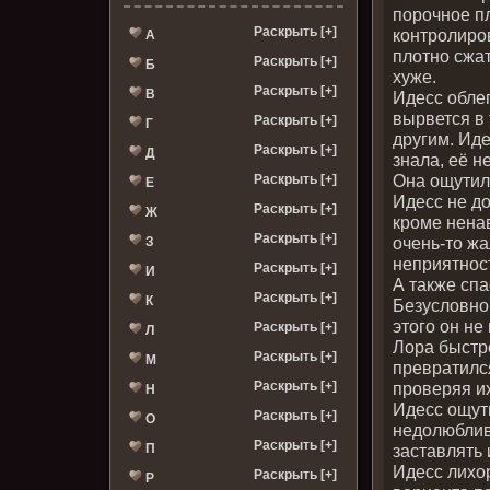
порочное пл
Раскрыть [+]
контролиров
А
плотно сжат
Раскрыть [+]
Б
хуже.
Раскрыть [+]
В
Идесс облег
вырвется в 
Раскрыть [+]
Г
другим. Иде
Раскрыть [+]
Д
знала, её н
Она ощутила
Раскрыть [+]
Е
Идесс не д
Раскрыть [+]
Ж
кроме нена
Раскрыть [+]
очень-то жа
З
неприятнос
Раскрыть [+]
И
А также спа
Раскрыть [+]
К
Безусловно,
этого он не
Раскрыть [+]
Л
Лора быстро
Раскрыть [+]
М
превратилс
Раскрыть [+]
проверяя их
Н
Идесс ощути
Раскрыть [+]
О
недолюблив
Раскрыть [+]
П
заставлять 
Идесс лихо
Раскрыть [+]
Р