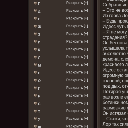
Раскрыть [+]
Г
Собравшись
– Это не во
Раскрыть [+]
Д
Из горла Ло
Раскрыть [+]
Е
– Будь прок
Идесс чуть 
Раскрыть [+]
Ж
– Я не могу
Раскрыть [+]
З
страдания?
Раскрыть [+]
Он бесновал
И
услышала т
Раскрыть [+]
К
абсолютно ч
Раскрыть [+]
Л
демона, сл
красивого 
Раскрыть [+]
М
Идесс оста
Раскрыть [+]
Н
огромную ош
головой, но
Раскрыть [+]
О
под дых, от
Раскрыть [+]
П
Потирая уши
Раскрыть [+]
раз возле е
Р
ботинки ног
Раскрыть [+]
С
размозжив е
Раскрыть [+]
Т
Он истязал 
– Скажи, чт
Раскрыть [+]
У
Лор так сил
Раскрыть [+]
Ф