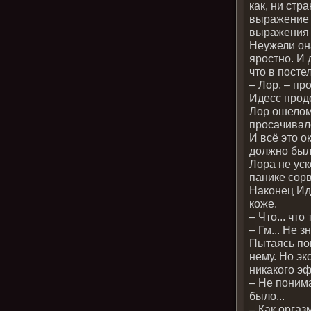
как, ни стра
выражение е
выражения т
Неужели она
яростно. И 
что в посте
– Лор, – пр
Идесс прод
Лор ошелом
просачивало
И всё это 
должно был
Лора не уск
панике сорв
Наконец Иде
коже.
– Что... чт
– Гм... Не 
Пытаясь по
нему. Но эк
никакого э
– Не понима
было...
– Как оргаз