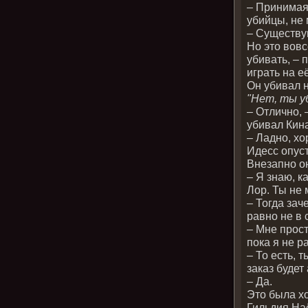
– Принимая
убийцы, не 
– Существую
Но это вовс
убивать, – 
играть на е
Он убивал н
"Нет, ты у
– Отлично, 
убивал Кин
– Ладно, хо
Идесс опуст
Внезапно о
– Я знаю, к
Лор. Ты не
– Тогда зач
равно не в 
– Мне прост
пока я не ра
– То есть, 
заказ будет
– Да.
Это была х
Гильдия На