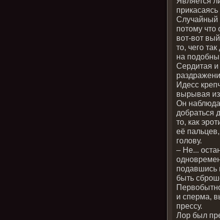
Является ли
прикасаясь 
Случайный о
потому что 
вот-вот вый
то, чего та
на подобны
Сердитая и
раздражение
Идесс крепч
вырывая из
Он наблюда
добраться д
то, как эро
её пальцев,
голову.
– Не... ост
одновремен
подавшись в
быть сброш
Первобытно
и сперма, в
прессу.
Лор был пр