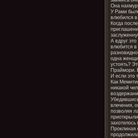
Она нахмур
У Рами был
влюбился в 
Когда после
приглашени
заслуженну
А вдруг это
влюбится в
разновиднос
одна женщи
устоять? Э
Праймори. 
И если это 
Как Мемити
никакой чел
воздержани
Убедившись
влечения, о
позволяя ла
приоткрылис
захотелось 
Проклиная 
продолжила