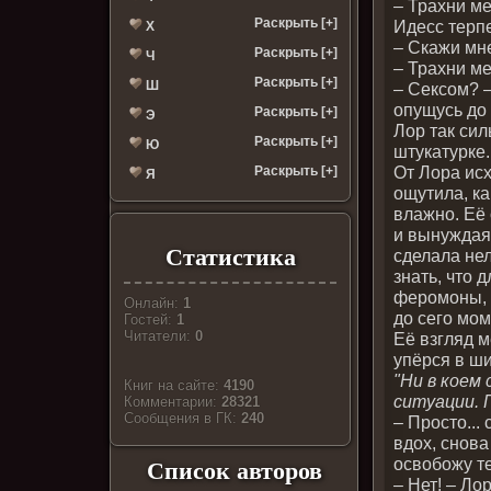
– Трахни ме
Раскрыть [+]
Идесс терпе
Х
– Скажи мне
Раскрыть [+]
Ч
– Трахни ме
Раскрыть [+]
Ш
– Сексом? –
опущусь до 
Раскрыть [+]
Э
Лор так сил
Раскрыть [+]
Ю
штукатурке.
От Лора ис
Раскрыть [+]
Я
ощутила, к
влажно. Её
и вынуждая 
Статистика
сделала нел
знать, что
феромоны, 
Онлайн:
1
до сего мом
Гостей:
1
Читатели:
0
Её взгляд м
упёрся в ш
"Ни в коем 
Книг на сайте:
4190
ситуации. 
Комментарии:
28321
Cообщения в ГК:
240
– Просто...
вдох, снов
освобожу те
Список авторов
– Нет! – Ло