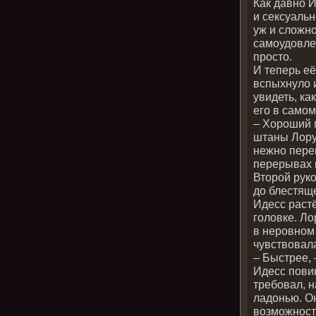
Как давно 
и сексуальн
уж и сложно
самоудовлет
просто.
И теперь её
вспыхнуло 
увидеть, ка
его в самом
– Хороший м
штаны Лору
нежно пере
перерывах 
Второй руко
до блестяще
Идесс раст
головке. Ло
в неровном 
чувствовала
– Быстрее, 
Идесс повин
требовал, 
ладонью. Он
возможност