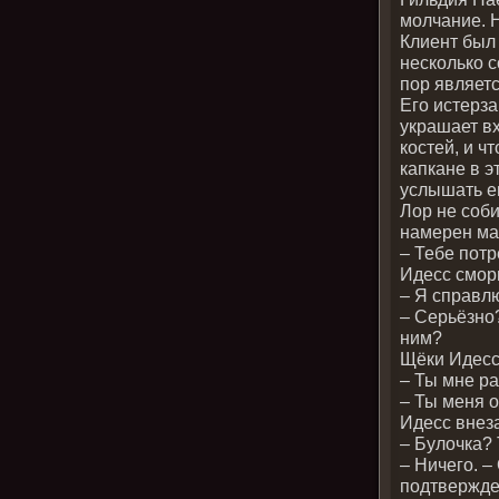
молчание. Н
Клиент был
несколько с
пор являетс
Его истерза
украшает вх
костей, и ч
капкане в э
услышать ег
Лор не соби
намерен ма
– Тебе потр
Идесс сморщ
– Я справл
– Серьёзно
ним?
Щёки Идесс
– Ты мне р
– Ты меня 
Идесс внез
– Булочка? 
– Ничего. –
подтвержден