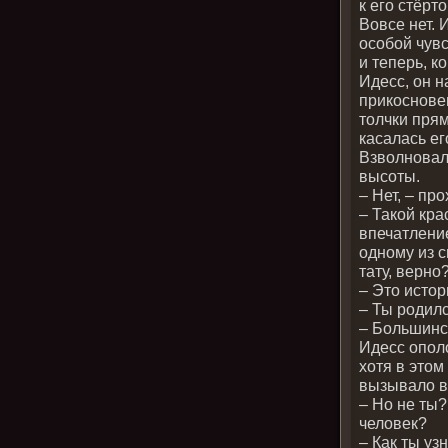
к его стёрт
Вовсе нет. 
особой чувс
и теперь, к
Идесс, он 
прикоснове
толчки прям
касалась ег
Взволновал
высоты.
– Нет, – пр
– Такой кра
впечатление
одному из с
тату, верно
– Это истор
– Ты родил
– Большинс
Идесс ополо
хотя в это
вызывало в
– Но не ты?
человек?
– Как ты у