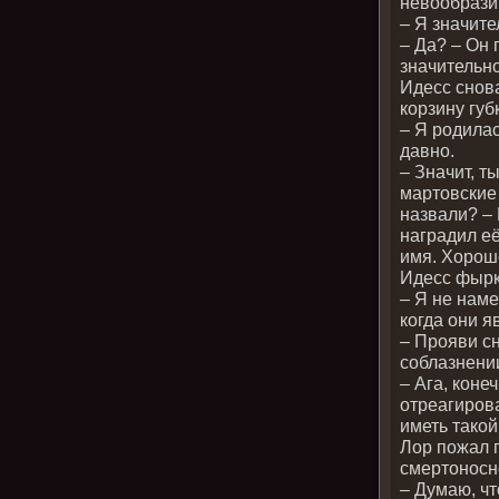
невообрази
– Я значите
– Да? – Он
значительн
Идесс снов
корзину губк
– Я родилас
давно.
– Значит, т
мартовские 
назвали? – 
наградил е
имя. Хороше
Идесс фырк
– Я не наме
когда они 
– Прояви с
соблазнени
– Ага, коне
отреагирова
иметь тако
Лор пожал 
смертоносн
– Думаю, чт