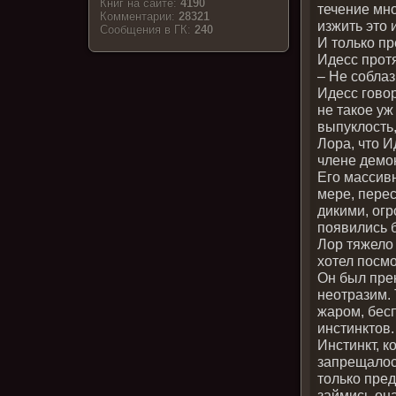
Книг на сайте:
4190
течение мно
Комментарии:
28321
изжить это 
Cообщения в ГК:
240
И только пр
Идесс прот
– Не собла
Идесс говор
не такое уж
выпуклость
Лора, что И
члене демо
Его массивн
мере, перес
дикими, ог
появились б
Лор тяжело
хотел посмо
Он был пре
неотразим.
жаром, бес
инстинктов
Инстинкт, 
запрещалос
только пред
займись он