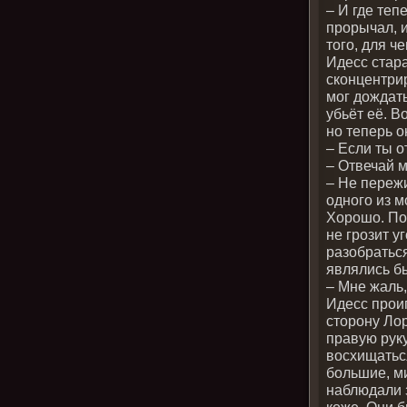
– И где теп
прорычал, и
того, для ч
Идесс стара
сконцентри
мог дождать
убьёт её. В
но теперь о
– Если ты о
– Отвечай м
– Не пережи
одного из 
Хорошо. Пох
не грозит у
разобраться
являлись б
– Мне жаль,
Идесс прои
сторону Лор
правую руку
восхищатьс
большие, м
наблюдали з
коже. Они 