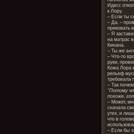
Идесс откоп
к Лору.
– Если ты с
– Да, – про
приковать 
– Я застави
на матрас в
Кинана.
– Ты же анг
– Что-то вр
руки, прове
Кожа Лора к
рельеф муск
требовала 
– Так почем
"Потому чт
похоже, го
– Может, мн
сначала смо
утех, и лиш
что в голов
использова
– Если бы э