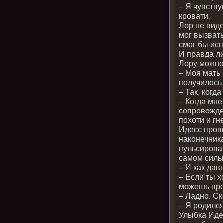
– Я чувству
кровати.
Лор не виде
мог вызват
смог бы исп
И правда ли
Лору можно
– Моя мать
получилось
– Так, когд
– Когда мне
сопровожде
похоти и гн
Идесс пров
наконечника
пульсировал
самом силь
– И как дав
– Если ты х
можешь про
– Ладно. Ск
– Я родился
Улыбка Иде