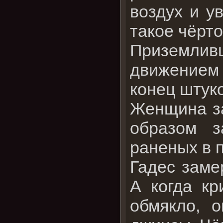
воздух и у
такое чёрто
Приземлив
движением
конец штук
Женщина за
образом з
раненых в 
Гадес замер
А когда кр
обмякло, 