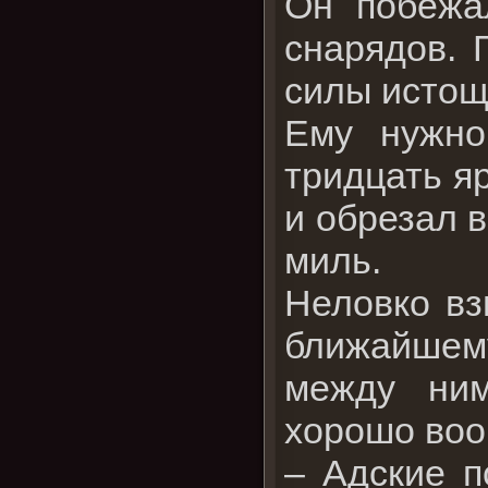
Он побежа
снарядов. 
силы истоща
Ему нужно
тридцать яр
и обрезал в
миль.
Неловко вз
ближайшему
между ним
хорошо воо
– Адские п