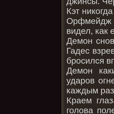
джинсы. Чё
Кэт никогда
Орфмейдж о
видел, как 
Демон снов
Гадес взре
бросился в
Демон как
ударов огн
каждым раз
Краем глаз
голова поле