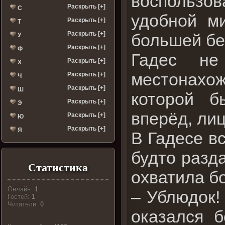
воспользов
Раскрыть [+]
С
удобной м
Раскрыть [+]
Т
Раскрыть [+]
большей бе
У
Раскрыть [+]
Ф
Гадес не
Раскрыть [+]
Х
местонахо
Раскрыть [+]
Ч
Раскрыть [+]
Ш
которой б
Раскрыть [+]
Э
вперёд, ли
Раскрыть [+]
Ю
Раскрыть [+]
Я
В Гадесе вс
будто разда
Статистика
охватила бо
Онлайн:
1
– Ублюдок!
Гостей:
1
Читатели:
0
оказался 