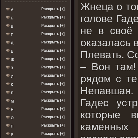
Жнеца о то
Раскрыть [+]
А
голове Гаде
Раскрыть [+]
Б
Раскрыть [+]
В
не в своё
Раскрыть [+]
Г
оказалась в
Раскрыть [+]
Д
Раскрыть [+]
Плевать. С
Е
Раскрыть [+]
Ж
– Вон там!
Раскрыть [+]
З
рядом с те
Раскрыть [+]
И
Раскрыть [+]
К
Непавшая.
Раскрыть [+]
Л
Гадес уст
Раскрыть [+]
М
Раскрыть [+]
Н
которые 
Раскрыть [+]
О
каменны
Раскрыть [+]
П
Раскрыть [+]
Р