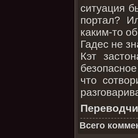
ситуация б
портал? И
каким-то о
Гадес не зн
Кэт засто
безопасное 
что сотво
разговарив
Переводчи
Всего комме