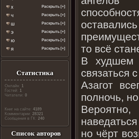
ангелов 
Раскрыть [+]
Х
способно
Раскрыть [+]
Ч
оставалис
Раскрыть [+]
Ш
Раскрыть [+]
Э
преимущест
Раскрыть [+]
Ю
то всё стан
Раскрыть [+]
Я
В худшем 
связаться с
Статистика
Азагот вс
Онлайн:
1
Гостей:
1
полночь, но
Читатели:
0
Вероятно,
Книг на сайте:
4189
Комментарии:
28321
наведаться
Cообщения в ГК:
240
но чёрт во
Список авторов