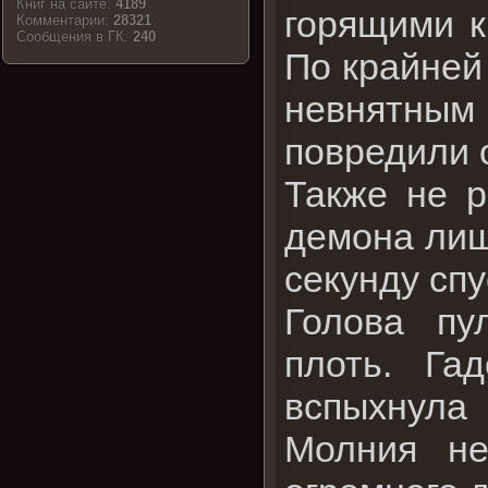
Книг на сайте:
4189
горящими к
Комментарии:
28321
Cообщения в ГК:
240
По крайней 
невнятны
повредили о
Также не р
демона лиш
секунду спу
Голова пу
плоть. Га
вспыхнула 
Молния не