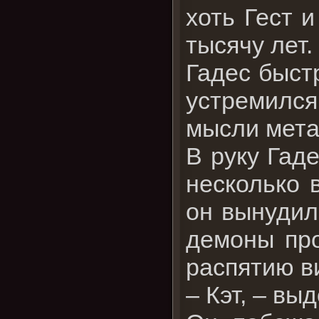
хоть Гест 
тысячу лет.
Гадес быст
устремился
мысли мета
В руку Гад
несколько 
он вынудил
демоны про
распятию ви
– Кэт, – выд