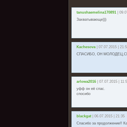
tanushaemelina170891
| 09.
Захватывающе)))
Kachesova
| 07.07.2015 | 21:
СПАСИБО, ОН МОЛОДЕЦ,СП
arlowa2016
| 07.07.2015 | 11:
уфф он её спас.
спосибо
blackgat
| 06.07.2015 | 21:35
Спасибо за продолжение!! К