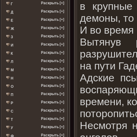
в крупные
Раскрыть [+]
Г
Раскрыть [+]
Д
демоны, то 
Раскрыть [+]
Е
И во время
Раскрыть [+]
Ж
Раскрыть [+]
З
Вытянув 
Раскрыть [+]
И
разрушител
Раскрыть [+]
К
Раскрыть [+]
Л
на пути Гад
Раскрыть [+]
М
Адские псы
Раскрыть [+]
Н
Раскрыть [+]
воспаряющи
О
Раскрыть [+]
П
времени, к
Раскрыть [+]
Р
поторопить
Раскрыть [+]
С
Раскрыть [+]
Т
Несмотря н
Раскрыть [+]
У
Раскрыть [+]
Ф