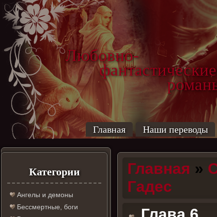
Любовно-
фантастические
роман
Главная
Наши переводы
Главная
»
С
Категории
Гадес
Ангелы и демоны
Бессмертные, боги
Глава 6