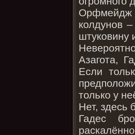
огромного 
Орфмейдж
колдунов –
штуковину и
Невероятн
Азагота, Г
Если тольк
предположи
только у не
Нет, здесь
Гадес бр
раскалённо