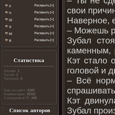
– Ты не сд
Раскрыть [+]
Х
свои причи
Раскрыть [+]
Ч
Наверное, е
Раскрыть [+]
Ш
Раскрыть [+]
Э
– Можешь р
Раскрыть [+]
Ю
Зубал сто
Раскрыть [+]
Я
каменным, 
Кэт стало 
Статистика
головой и д
Онлайн:
1
Гостей:
1
– Всё норм
Читатели:
0
спрашивать
Книг на сайте:
4189
Комментарии:
28321
Кэт двинул
Cообщения в ГК:
240
Зубал прои
Список авторов