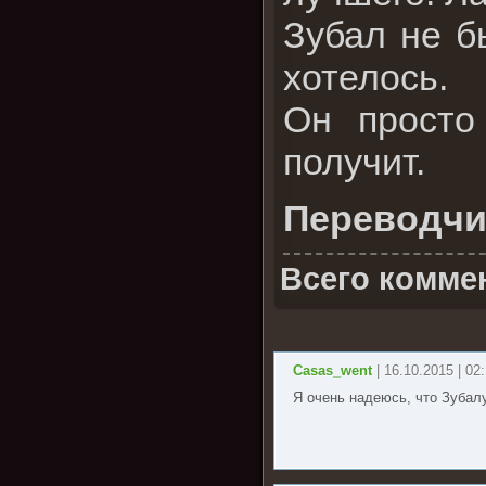
Зубал не б
хотелось.
Он просто
получит.
Переводчи
Всего комме
Casas_went
| 16.10.2015 | 02
Я очень надеюсь, что Зубал