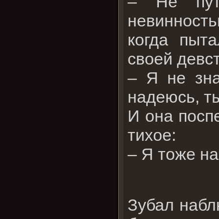
– Не пут
невинностью
когда пыта
своей девс
– Я не зна
надеюсь, ты
И она посп
тихое:
– Я тоже на
Зубал наблю