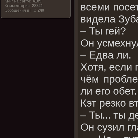
Книг на сайте:
4189
всеми посет
Комментарии:
28321
Cообщения в ГК:
240
видела Зуб
– Ты гей?
Он усмехну
– Едва ли.
Хотя, если 
чём пробле
ли его обет..
Кэт резко в
– Ты... ты 
Он сузил гл