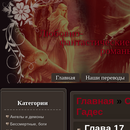
Любовно-
фантастические
роман
Главная
Наши переводы
Главная
»
С
Категории
Гадес
Ангелы и демоны
Бессмертные, боги
Глава 17