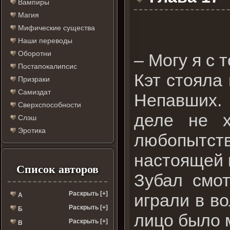
Вампиры
Магия
Мифические существа
Наши переводы
Оборотни
– Могу я с 
Постапокалипсис
Кэт стояла
Призраки
Самиздат
Непавших. 
Сверхспособности
деле не х
Слэш
Эротика
любопытс
настоящей 
Список авторов
Зубал смот
Раскрыть [+]
играли в во
А
Раскрыть [+]
Б
лицо было 
Раскрыть [+]
В