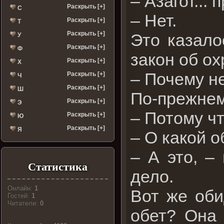
– Азагот...
Раскрыть [+]
С
– Нет.
Раскрыть [+]
Т
Раскрыть [+]
Это казало
У
Раскрыть [+]
Ф
закон об о
Раскрыть [+]
Х
– Почему н
Раскрыть [+]
Ч
Раскрыть [+]
Ш
По-прежнем
Раскрыть [+]
Э
– Потому чт
Раскрыть [+]
Ю
Раскрыть [+]
Я
– О какой о
– А это, –
Статистика
дело.
Онлайн:
1
Вот же оби
Гостей:
1
Читатели:
0
обет? Она