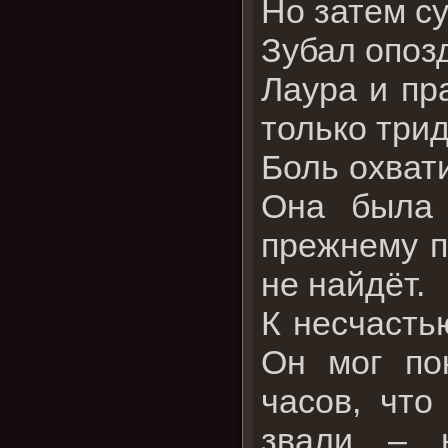
Но затем с
Зубал опоз
Лаура и пр
только три
Боль охвати
Она была 
прежнему п
не найдёт.
К несчасть
Он мог по
часов, что
звали – н