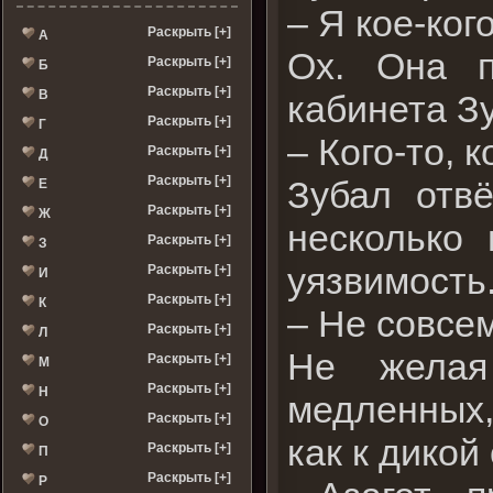
– Я кое-ког
Раскрыть [+]
А
Ох. Она п
Раскрыть [+]
Б
Раскрыть [+]
В
кабинета З
Раскрыть [+]
Г
– Кого-то,
Раскрыть [+]
Д
Раскрыть [+]
Зубал отвё
Е
Раскрыть [+]
Ж
несколько 
Раскрыть [+]
З
уязвимость
Раскрыть [+]
И
Раскрыть [+]
К
– Не совсем
Раскрыть [+]
Л
Не желая
Раскрыть [+]
М
Раскрыть [+]
Н
медленных,
Раскрыть [+]
О
как к дикой
Раскрыть [+]
П
Раскрыть [+]
Р