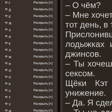
– О чём?
Раскрыть [+]
Г
Раскрыть [+]
Д
– Мне хочет
Раскрыть [+]
Е
тот день, в 
Раскрыть [+]
Ж
Раскрыть [+]
З
Прислонив
Раскрыть [+]
И
лодыжках 
Раскрыть [+]
К
Раскрыть [+]
Л
джинсов.
Раскрыть [+]
М
– Ты хочеш
Раскрыть [+]
Н
Раскрыть [+]
сексом.
О
Раскрыть [+]
П
Щёки Кэт 
Раскрыть [+]
Р
унижение.
Раскрыть [+]
С
Раскрыть [+]
Т
– Да. Я сде
Раскрыть [+]
У
Раскрыть [+]
Ф