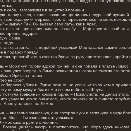
, что Мор испортит её брачную ночь, и когда он шагнул ближе, сж
пятки.
е к себе, загораживая в защитной позиции.
ю голову в снег, и кровь создания пролилась несуразной лужицей.
все твои охранники мертвы. Просто переключились на моих помощн
ь? – рыкнул Тан. Он вызвал свои латы, как и Арес.
азаться не приглашенным на свадьбу. – Мор опустил свой меч,
овно принес подарок.
руку Эрика.
не надо.
орогая сестренка, – с подобной ухмылкой Мор казался самим вопл
бе в подарок правду.
лось тревогой и она схватив Эрика за руку приготовилась пройти с
ь. – Мор пнул голову адской гончей, и она попала в платье Лимос,
ик рванулся вперед, а Лимос охваченная шоком не смогла его остан
поймал Эрика за талию.
ого не стоит.
е собираюсь убивать Эрика пока он не услышит то за чем я пришел
ему новому мужу и братьям о своем побеге из Шеула.
 сглотнула тревожный комок в горле. – Пожалуйста, не делай этого.
что увидела что-то знакомое, что-то печальное в льдисто голубых
а, Арес уставился на Лимос.
ия, – внезапно замерзнув, она потерла руки и взглянула между брат
орил Мор. – Ты захочешь это услышать.
Лимос сжала руки в отчаянии.
. Возвращайтесь внутрь и притворитесь, что Мора здесь никогд