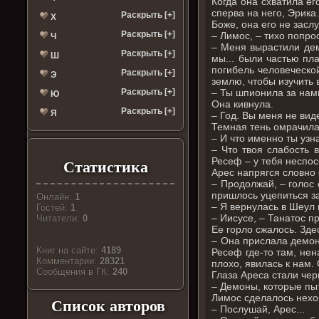
Когда она схватила ег
сперва на него, Эрика
Раскрыть [+]
Х
Боже, она его не засл
Раскрыть [+]
– Лимос, – тихо попро
Ч
– Меня вырастили дем
Раскрыть [+]
Ш
мы... были частью пл
погибель человеческо
Раскрыть [+]
Э
землю, чтобы изучить 
– Ты шпионила за нам
Раскрыть [+]
Ю
Она кивнула.
Раскрыть [+]
Я
– Год. Вы меня не вид
Темная тень омрачила
– И что именно ты узн
– Что твоя слабость 
Ресеф – у тебя неспос
Статистика
Арес напрягся словно 
– Продолжай, – голос 
пришлось уцепиться за
Онлайн:
1
– Я вернулась в Шеул
Гостей:
1
– Иисусе, – Танатос п
Читатели:
0
Ее горло сжалось. Зде
– Она прислала демон
Книг на сайте:
4189
Ресеф где-то там, нен
Комментарии:
28321
плохо, явилась к нам.
Cообщения в ГК:
240
Глаза Ареса стали чер
– Демоны, которые пыт
Лимос сделалось нех
Список авторов
– Послушай, Арес...