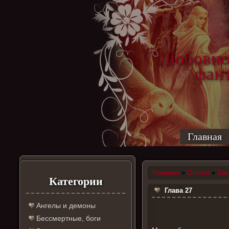
Любовно
фантас
ро
Главная
Главная
»
Статьи
»
За
Категории
Глава 27
Ангелы и демоны
Бессмертные, боги