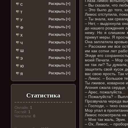
Глаза Лимос вспыхнул
Раскрыть [+]
С
– Вы сказали, что люби
– Это было до того, к
Раскрыть [+]
Т
Лимос отступила, пока
– Ты знала, как среаг
Раскрыть [+]
У
– Нет, – выдохнула о
Раскрыть [+]
Ф
до нашего рождения о
нему. Но я слишком 
Раскрыть [+]
Х
примут меры. Я просчи
Она заплатила кровью 
Раскрыть [+]
Ч
– Расскажи им все ос
Раскрыть [+]
им как сотни лет раб
Ш
Эгиде его сохранность
Раскрыть [+]
Э
моей Печати. – Мор ос
не так ли? Ты думала,
Раскрыть [+]
Ю
защитить свой кусок 
Раскрыть [+]
вас свою ярость. Так 
Я
– Лимос. – Большое те
Ты лживое, коварное и
Агония сжала сердце, 
– Арес, пожалуйста...
Статистика
– Пожалуйста? – Выплю
Прозвучала череда выс
– Господи, – тихо ска
Онлайн:
1
Мор упал в пропитанны
Гостей:
1
Лимос посмотрела на Э
Читатели:
0
– Мне так жаль, Эрик.
– Ох, Лимос, – пробор