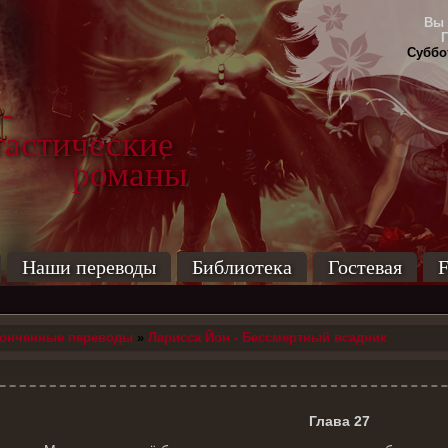
Вы 
Суббот
-
тические
маны
Наши переводы
Библиотека
Гостевая
F
конченные переводы
»
Ларисса Йон - Бессмертный всадник
Глава 27