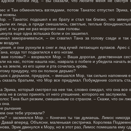
адской гончей лед. – Вы сказали, что любите меня не смотря н
.
рес и Тан обменялись взглядами, потом Танатос отпустил Эрика,
 в ножны.
ор. – Танатос подошел к их брату и стал так близко, что звякну
крыли их лица, а пряди смешались, светлые, теплые блондинисты
рат, и ты уже ни раз морочил нам головы.
ькнула еще одна вспышка боли и он зашипел.
нал заморачиваться, – он схватил Тана за голову сзади и так 
м воздухе.
щения, и они рухнули в снег и лед кучей летающих кулаков. Арес 
на, когда тот подкатился к его ногам.
 вам головы? – взорвался Мор. – Ваша дорогая, девственная сес
ли на нас, потом нашла нас, наврала о побеге и убедила начать в
ь на земле, из его щеки и рта сочилась кровь.
этому придурку, что он полное дерьмо?
шок с дерьмом, придурок, – вмешался Мор, так сильно напомнив е
ь сказать братьям, что Мор все придумал. Побуждение солгать ст
а Эрика, который смотрел на нее так, словно ожидал, что она все
пила не в силах принять от него утешение, которого не заслужила.
 голос Тана был резким, смешанным со страхом. – Скажи, что он лже
а она.
ее рычание.
Чем они тебе угрожали?
ли? – засмеялся Мор. – Конечно ты так думаешь. Лимос никогда
– Давай вперед. Объясни, маленькая сестричка. Королева Подземн
 снова, Эрик двинулся к Мору, но в этот раз, Лимос помешала ему сд