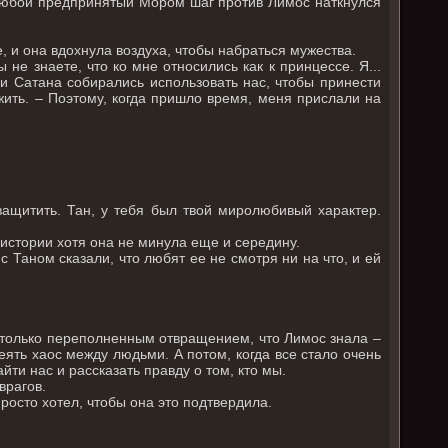
бы любой предпринятый Мором шаг против Лимос наткнулся
е, и она вдохнула воздуха, чтобы набраться мужества.
е знаете, что ко мне относились как к принцессе. Я...
 и Сатана собирались использовать нас, чтобы принести
ить. – Поэтому, когда пришло время, меня прислали на
защитить. Тан, у тебя был твой миролюбивый характер.
 истории хотя она не минула еще и середину.
с Таном сказали, что любят ее не смотря ни на что, и ей
столько переполненным отвращением, что Лимос знала –
еять хаос между людьми. А потом, когда все стало очень
йти нас и рассказать правду о том, кто мы.
 врагов.
Просто хотел, чтобы она это подтвердила.