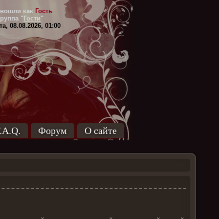
вошли как
Гость
Группа
"
Гости
"
а, 08.08.2026, 01:00
.A.Q.
Форум
О сайте