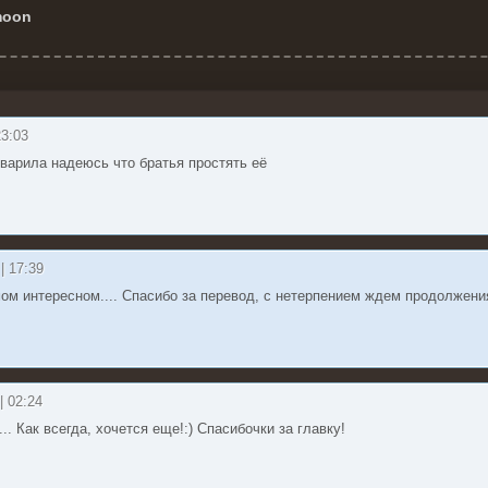
moon
23:03
тварила надеюсь что братья простять её
 | 17:39
мом интересном.... Спасибо за перевод, с нетерпением ждем продолжени
| 02:24
.. Как всегда, хочется еще!:) Спасибочки за главку!