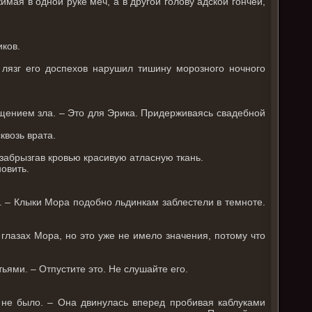
имая в одной руке меч, а в другой голову адской гончей,
иков.
 лязг его доспехов нарушил тишину морозного ночного
ощением зла. – Это для Эрика. Придерживаясь свадебной
квозь врата.
 забрызгав кровью красивую атласную ткань.
овить.
. – Клыки Мора подобно льдинкам заблестели в темноте.
 глазах Мора, но это уже не имело значения, потому что
ьями. – Отпустите это. Не слушайте его.
а не было. – Она двинулась вперед пробивая каблуками