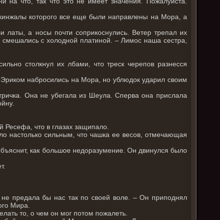
и на что, так что это не имеет значения. Пожалуйста.
 кинжалы которого все еще были направлены на Мора, а
ли латы, а носы почти соприкоснулись. Ветер трепал их
е смешались с холодной платиной. – Лимос наша сестра,
сильно столкнул их лбами, что треск черепов разнесся
с Эриком набросились на Мора, но ублюдок ударил своим
тричка. Она не убегала из Шеула. Сперва она прислала
ойну.
й Ресефа, что в глазах защипало.
ало настолько сильным, что чашка ее весов, отмечающая
 объяснит, как большое недоразумение. Он двинулся было
т.
 не предала бы нас так по своей воле. – Он приподнял
ого Мира.
елать то, о чем он мог потом пожалеть.