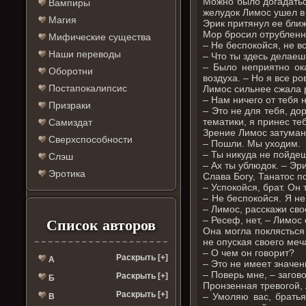
Можно было догадаться
Вампиры
желудок Лимос ушел в 
Магия
Эрик притянул ее ближ
Мор бросил отрубленну
Мифические существа
– Не беспокойся, не 
Наши переводы
– Что ты здесь делаеш
– Было неприятно ок
Оборотни
воздуха. – Но я все р
Постапокалипсис
Лимос сильнее сжала 
– Нам ничего от тебя 
Призраки
– Это не для тебя, д
тематики, я принес те
Самиздат
Зрение Лимос затумани
Сверхспособности
– Пошли. Мы уходим.
– Ты никуда не пойдеш
Слэш
– Ах ты ублюдок. – Эр
Эротика
Слава Богу, Танатос 
– Успокойся, брат. Он т
– Не беспокойся. Я н
– Лимос, расскажи сво
– Ресеф, нет, – Лимос
Список авторов
Она могла поклясться 
не опуская своего меч
– О чем он говорит?
Раскрыть [+]
А
– Это не имеет значен
– Поверь мне, – загов
Раскрыть [+]
Б
Пронзенная тревогой, 
Раскрыть [+]
– Умоляю вас, братья
В