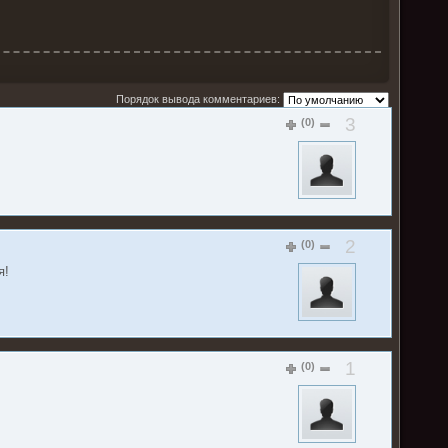
Порядок вывода комментариев:
3
(0)
2
(0)
я!
1
(0)