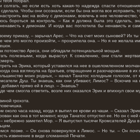
ы тебя побрал.
и солгать, но если есть хоть какая-то надежда спасти отношени
 сделала. Чтобы они осознали, если бы она могла все исправить, т
астроить вас на войну с демонами, вовлечь в нее человечество, 
ось бороться за контроль. – Как я должна была это сделать, з
ненависть к демонам. И когда вас поглотила бы ненависть и са
воему приказу, – зарычал Арес. – Что на счет моих сыновей? Их ты
е чем это могло произойти, – прохрипела она. – Но я не желала им
ешок.
как потомство Ареса, они обладали потенциальной мощью.
ать полезными, когда вырастут. К сожалению, они стали жертва
 смерть.
треть на Эрика, который уставился на нее в ошеломленном молча
 когда она взглянула на братьев, отвращение и разочарование в их 
льшинство моих родных, – начал Танатос холодным голосом, от к
мсатели Душ. Ты знаешь, как они убивают, Лимос? – Вскочив на 
 добавил прямо ей в лицо. – Знаешь?
жде чем смогла ответить, возле них оказался Эрик и впихнул свои 
виной грохота.
еловечишка.
 около часа назад, когда я выпил ее крови из чаши. – Сказал Эрик.
рован как она в тот момент, когда Танатос отпустил ее. Но он с ней
 – небрежно заметил Мор. – Я выпустил тысячи Кромсателей Душ в 
льцем.
мся позже. – Он снова повернулся к Лимос. – Но ты. – Он почти
есть извинение в виде сломанной Печати.