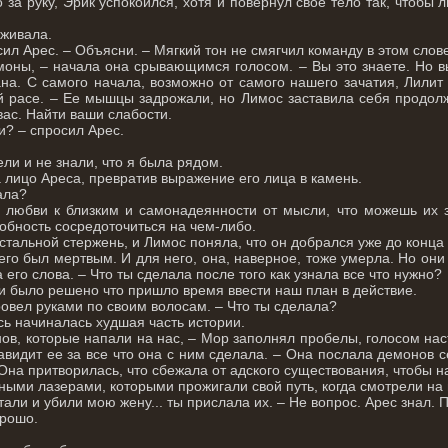
о за руку, Эрик успокоился, хотя и повернул свое тело так, что
.
уживала.
сил Арес. – Объясни. – Мягкий тон не смягчил команду в этом слов
оны, – начала она срывающимся голосом. – Вы это знаете. Но вы н
ана. С самого начала, возможно от самого нашего зачатия, Лилит
й расе. – Ее мышцы задрожали, но Лимос заставила себя продолж
вас. Найти ваши слабости.
и? – спросил Арес.
ели и не знали, что я была рядом.
 лицо Ареса, превратив выражение его лица в камень.
ала?
в любви к близким и самонадеянности от мысли, что можешь их 
обность сосредоточиться на чем-либо.
стальной стержень, и Лимос поняла, что он добрался уже до конца
его был мертвым. И для него, она, наверное, тоже умерла. Но они 
 его слова. – Что ты сделала после того как узнала все что нужно?
 и было решено что пришло время ввести наш план в действие.
ровел руками по своим волосам. – Что ты сделала?
сь начиналась худшая часть истории.
ов, которые напали на нас, – Мор заполнял пробелы, голосом на
авидит ее за все что она с ним сделала. – Она послала демонов с
 Она притворилась, что сбежала от адского существования, чтобы на
ными лазерами, которыми прожигали свой путь, когда смотрели на
али и убили мою жену... ты прислала их. – Не вопрос. Арес знал. 
орошо.