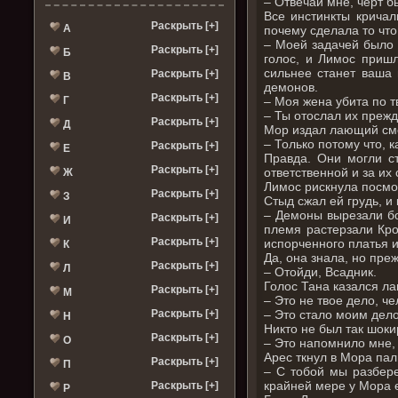
– Отвечай мне, черт б
Все инстинкты кричал
Раскрыть [+]
А
почему сделала то что
– Моей задачей было н
Раскрыть [+]
Б
голос, и Лимос пришл
сильнее станет ваша 
Раскрыть [+]
В
демонов.
Раскрыть [+]
Г
– Моя жена убита по т
– Ты отослал их прежд
Раскрыть [+]
Д
Мор издал лающий см
– Только потому что, 
Раскрыть [+]
Е
Правда. Они могли ст
Раскрыть [+]
ответственной и за их
Ж
Лимос рискнула посмо
Раскрыть [+]
З
Стыд сжал ей грудь, и
– Демоны вырезали бо
Раскрыть [+]
И
племя растерзали Кро
Раскрыть [+]
испорченного платья и
К
Да, она знала, но пре
Раскрыть [+]
Л
– Отойди, Всадник.
Голос Тана казался ла
Раскрыть [+]
М
– Это не твое дело, ч
Раскрыть [+]
– Это стало моим делом
Н
Никто не был так шоки
Раскрыть [+]
О
– Это напомнило мне,
Арес ткнул в Мора па
Раскрыть [+]
П
– С тобой мы разбере
крайней мере у Мора 
Раскрыть [+]
Р