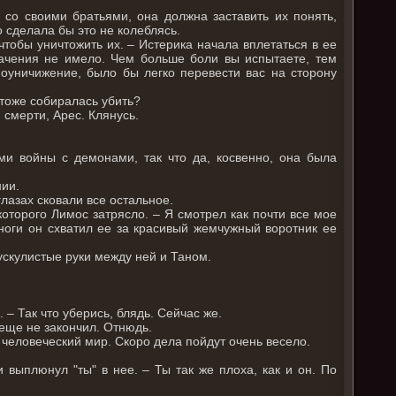
я со своими братьями, она должна заставить их понять,
о сделала бы это не колеблясь.
чтобы уничтожить их. – Истерика начала вплетаться в ее
начения не имело. Чем больше боли вы испытаете, тем
моуничижение, было бы легко перевести вас на сторону
 тоже собиралась убить?
 смерти, Арес. Клянусь.
ми войны с демонами, так что да, косвенно, она была
нии.
глазах сковали все остальное.
оторого Лимос затрясло. – Я смотрел как почти все мое
ноги он схватил ее за красивый жемчужный воротник ее
мускулистые руки между ней и Таном.
 – Так что уберись, блядь. Сейчас же.
 еще не закончил. Отнюдь.
человеческий мир. Скоро дела пойдут очень весело.
 выплюнул "ты" в нее. – Ты так же плоха, как и он. По