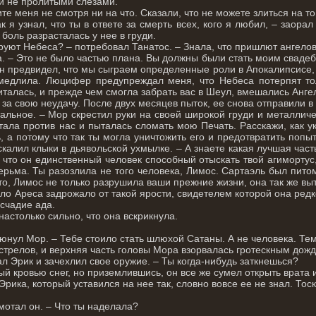
и не пролитыми слезами.
те меня не смотря ни на что. Сказали, что не можете злиться на то,
ак я узнал, что ты в ответе за смерть всех, кого я любил, – заора
 боль разрасталась у нее в груди.
ируют Небеса? – потребовал Танатос. – Знала, что пришлют ангелов
на. – Это не было частью плана. Вы должны были стать моим сваде
н предвидел, что мы сыграем определенные роли в Апокалипсисе, н
медлила. Люцифер предупреждал меня, что Небеса потерпят тол
талась, и прежде чем смогла забрать вас в Шеул, вмешались Анге
за свою неудачу. После двух месяцев пыток, ее снова отправили в
тальное. – Мор скрестил руки на своей широкой груди и металличе
отала против нас и пыталась сломать мою Печать. Расскажи, как у
, а потому что так ты могла уничтожить его и предотвратить поп
калил клыки в дьявольской ухмылке. – А знаете какая лучшая част
 что он единственный человек способный отыскать твой агимортус,
дерьма. Ты разозлила не того человека, Лимос. Сартаэль был пи
что, Лимос не только разрушила ваши прежние жизни, она так же в
ло Ареса задрожало от такой ярости, свидетелем которой она редк
счадие ада.
настолько сильно, что она вскрикнула.
нул Мор. – Тебе стоило стать шлюхой Сатаны. А не человека. Темн
трелов, и верхняя часть головы Мора взорвалась гротескным дожде
зал Эрик и зачехлил свое оружие. – Ты когда-нибудь заткнешься?
й кровью снег, но приземлившись, он все же сумел открыть врата 
рика, который уставился на нее так, словно вовсе ее не знал. Тос
мотал он. – Что ты наделала?