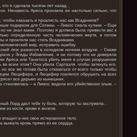
 что я сделала тысячи лет назад...
л он. Ненависть Ареса пронзила ее настолько сильно, что
, чтобы наказать и проклясть нас как Всадников?
бным подарком для Сатаны. – Лимос сжала кулаки. – Еще
о не знал какие. Поэтому я должна была привести вас к
ько определенную часть человеческих жертв, а потом
лы и прокляли нас стать Всадниками.
 человеческий мир, исправить ошибку.
ский лязг разнесся в холодном ночном воздухе. – Скажи
крала у Эгиды Избавление, и не потому что не доверяла
ытки Ареса или Танатоса убить меня в случае разрушения
ь во всем этом? Она убила Сартаэля, чтобы заткнуть его,
 но все же готова была отказаться от всего только чтобы
томцем Люцифера, и Люцифер поклялся обрушить на всех
ытрясет все дерьмо из нынешних.
о становилась – а Лимос видела его убийственно злым. –
ый Лорд даст тебе ту боль, которую ты заслужила...
м из кости, крови и мозгов.
и втащил в них свое истерзанное тело.
ка выжала кровь прямо из ее сердца.