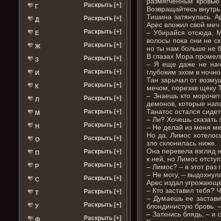
размягченный кровью 
Раскрыть [+]
Г
Возвращайтесь внутрь
Тишина затянулась. А
Раскрыть [+]
Д
Арес вложил свой меч
Раскрыть [+]
– Убирайся отсюда, М
Е
волосы пока они не с
Раскрыть [+]
Ж
но ты нам больше не б
В глазах Мора промел
Раскрыть [+]
З
– Я еще даже не начи
глубоким эхом в ночно
Раскрыть [+]
И
Тан зарычал от возму
Раскрыть [+]
К
мечом, порезав щеку Та
– Знаешь кто морочит
Раскрыть [+]
Л
демонов, которые напа
Танатос остался сидет
Раскрыть [+]
М
– Ли? Хочешь сказать 
Раскрыть [+]
Н
– Не делай из меня ме
Но да, Лимос хотелос
Раскрыть [+]
О
зло склонилась ниже.
Она перевела взгляд н
Раскрыть [+]
П
к ней, но Лимос отсту
Раскрыть [+]
– Лимос? – в этот раз
Р
– Не могу, – выдохнул
Раскрыть [+]
С
Арес издал угрожающ
– Кто заставил тебя? 
Раскрыть [+]
Т
– Думаешь ее застави
Раскрыть [+]
блондинистую бровь. 
У
– Заткнись блядь, – и
Раскрыть [+]
Ф