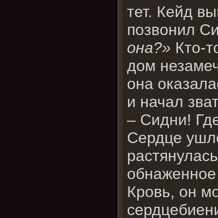
тет. Кейд в
позвонил Си
она?»
Кто-то
дом незамеч
она оказала
и начал зва
– Сидни! Гд
Сердце ушло
растянулась
обнаженное 
Кровь, он м
сердцебиени