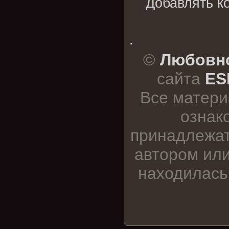
Добавлять к
.
©
Любовно
сайта
ES
Все матери
ознак
принадлежат
автором или
находилась 