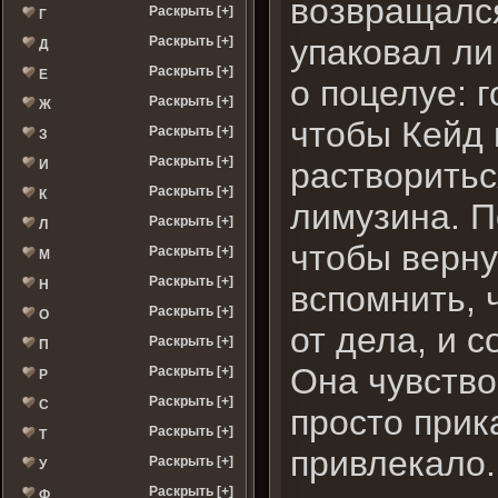
возвращалс
Раскрыть [+]
Г
упаковал ли
Раскрыть [+]
Д
Раскрыть [+]
Е
о поцелуе: 
Раскрыть [+]
Ж
чтобы Кейд 
Раскрыть [+]
З
Раскрыть [+]
растворитьс
И
Раскрыть [+]
К
лимузина. П
Раскрыть [+]
Л
чтобы верну
Раскрыть [+]
М
Раскрыть [+]
Н
вспомнить, 
Раскрыть [+]
О
от дела, и 
Раскрыть [+]
П
Она чувство
Раскрыть [+]
Р
Раскрыть [+]
С
просто прик
Раскрыть [+]
Т
привлекало.
Раскрыть [+]
У
Раскрыть [+]
Ф