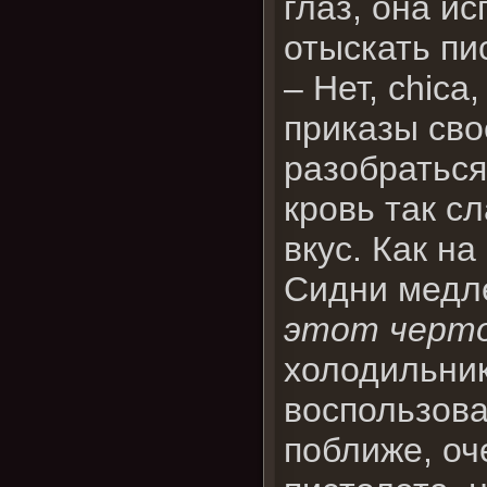
глаз, она и
отыскать пи
– Нет, chica
приказы сво
разобраться 
кровь так с
вкус. Как н
Сидни медле
этот черт
холодильник
воспользова
поближе, оч