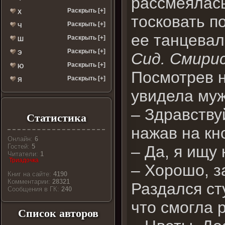
рассмеялась
Раскрыть [+]
Х
тосковать п
Раскрыть [+]
Ч
ее танцевал
Раскрыть [+]
Ш
Раскрыть [+]
Э
Сид. Смирис
Раскрыть [+]
Ю
Посмотрев н
Раскрыть [+]
Я
увидела муж
– Здравству
Статистика
нажав на кн
Онлайн:
6
– Да, я ищу
Гостей:
5
Читатели:
1
Триадочка
– Хорошо, з
Книг на сайте:
4190
Комментарии:
28321
Раздался ст
Cообщения в ГК:
240
что смогла р
Список авторов