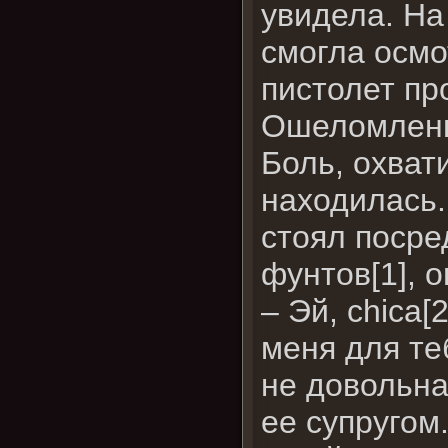
увидела. На
смогла осмот
пистолет пр
Ошеломленна
Боль, охват
находилась.
стоял посре
фунтов[1], 
– Эй, chica
меня для те
не довольна
ее супругом