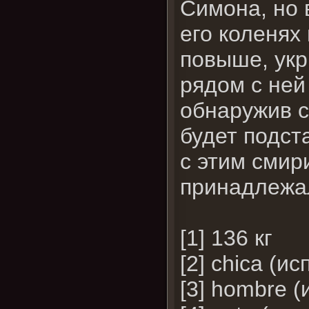
Симона, но 
его коленях
повыше, укр
рядом с ней
обнаружив с
будет подст
с этим смир
принадлежал
[1] 136 кг
[2] chica (и
[3] hombre (