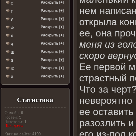
Раскрыть [+]
С
нем написан
Раскрыть [+]
Т
открыла кон
Раскрыть [+]
У
Раскрыть [+]
Ф
ее, она про
Раскрыть [+]
Х
меня из гол
Раскрыть [+]
Ч
Раскрыть [+]
скоро верну
Ш
Раскрыть [+]
Э
Ее первой м
Раскрыть [+]
Ю
страстный п
Раскрыть [+]
Я
Что за черт?
невероятно 
Статистика
ее оставить
Онлайн:
6
Гостей:
5
разозлить и
Читатели:
1
Триадочка
его из-под к
Книг на сайте:
4190