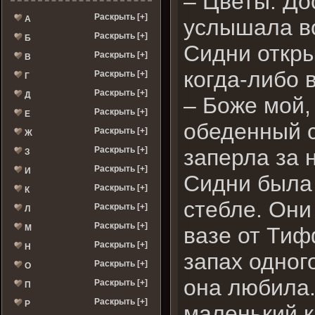
– Цветы. До
Раскрыть [+]
А
услышала во
Раскрыть [+]
Б
Сидни откры
Раскрыть [+]
В
когда-либо 
Раскрыть [+]
Г
Раскрыть [+]
Д
– Боже мой,
Раскрыть [+]
Е
обеденный с
Раскрыть [+]
Ж
Раскрыть [+]
заперла за 
З
Раскрыть [+]
И
Сидни была
Раскрыть [+]
К
стебле. Они
Раскрыть [+]
Л
Раскрыть [+]
М
вазе от Тиф
Раскрыть [+]
Н
запах одног
Раскрыть [+]
О
она любила
Раскрыть [+]
П
Раскрыть [+]
Р
маленький к