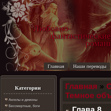
Любовно-
фантастические
роман
Главная
Наши переводы
Главная
»
С
Категории
Темное объ
Ангелы и демоны
Бессмертные, боги
Глава 8