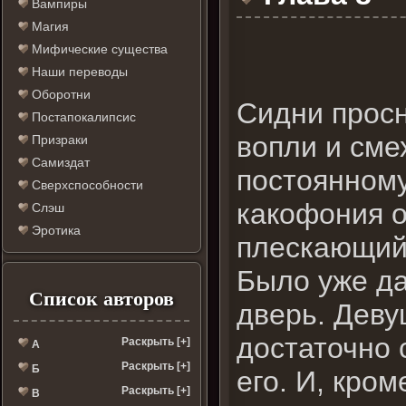
Вампиры
Магия
Мифические существа
Наши переводы
Оборотни
Сидни просн
Постапокалипсис
вопли и сме
Призраки
Самиздат
постоянному
Сверхспособности
какофония о
Слэш
Эротика
плескающийс
Было уже да
Список авторов
дверь. Деву
достаточно 
Раскрыть [+]
А
Раскрыть [+]
Б
его. И, кром
Раскрыть [+]
В