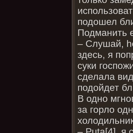
использовать
подошел бли
Подманить е
– Слушай, h
здесь, я по
суки госпож
сделала вид
подойдет бл
В одно мгно
за горло од
холодильник
– Puta[4], 