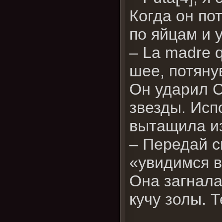
Когда он по
по яйцам и 
– La madre q
шее, потяну
Он ударил С
звезды. Исп
вытащила из
– Передай с
«увидимся в
Она загнала
кучу золы. 