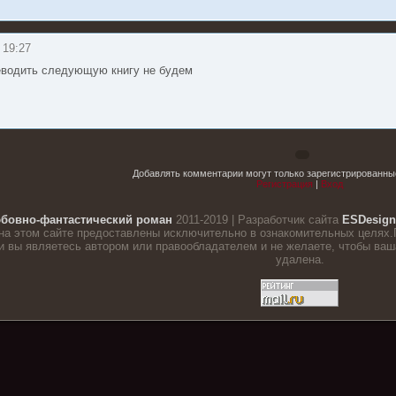
| 19:27
водить следующую книгу не будем
Добавлять комментарии могут только зарегистрированны
Регистрация
|
Вход
бовно-фантастический роман
2011-2019 | Разработчик сайта
ESDesign
на этом сайте предоставлены исключительно в ознакомительных целях.
 вы являетесь автором или правообладателем и не желаете, чтобы ваша
удалена.