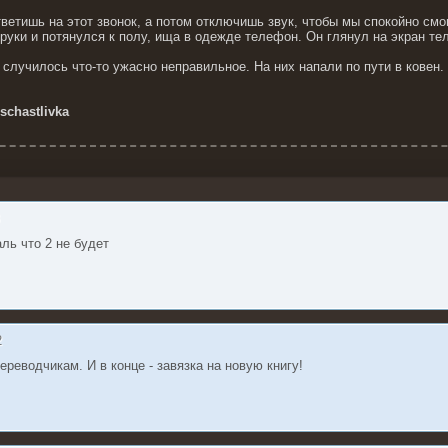
тветишь на этот звонок, а потом отключишь звук, чтобы мы спокойно см
 руки и потянулся к полу, ища в одежде телефон. Он глянул на экран т
 случилось что-то ужасно неправильное. На них напали по пути в ковен
schastlivka
8
ль что 2 не будет
2
ереводчикам. И в конце - завязка на новую книгу!