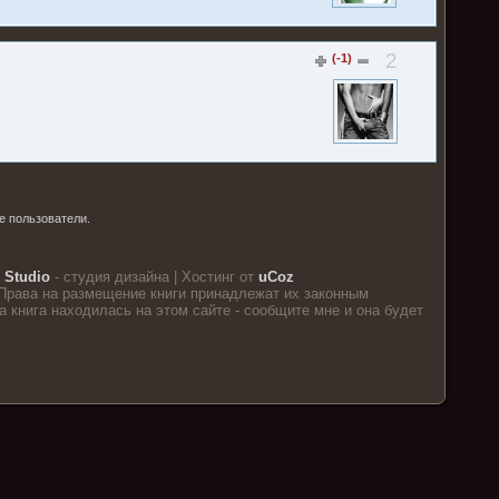
2
(-1)
е пользователи.
 Studio
- студия дизайна |
Хостинг от
uCoz
Права на размещение книги принадлежат их законным
 книга находилась на этом сайте - сообщите мне и она будет