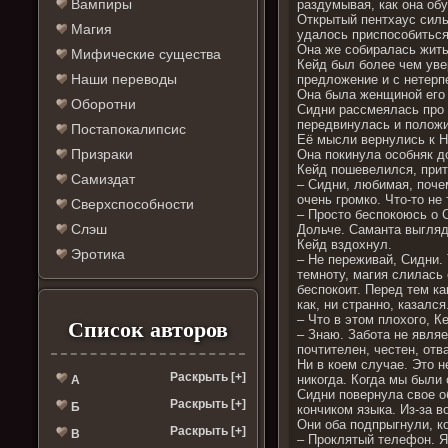
Вампиры
раздумывая, как она об
Открытый пентхаус силь
Магия
удалось приспособиться
Она же собиралась жить
Мифические существа
Кейд был более чем увер
Наши переводы
предложение и с нетерп
Она была женщиной его
Оборотни
Сидни рассмеялась про 
передвинулась и положил
Постапокалипсис
Её мысли вернулись к Н
Призраки
Она покинула особняк д
Кейд пошевелился, прит
Самиздат
– Сидни, любимая, поче
очень громко. Что-то не 
Сверхспособности
– Просто беспокоюсь о С
Слэш
Дольче. Саманта выгляде
Кейд вздохнул.
Эротика
– Не переживай, Сидни.
темноту, магия слилась 
беспокоит. Перед тем ка
как, ни странно, казалс
– Что в этом плохого, К
Список авторов
– Знаю. Забота не являе
почтителен, честен, от
Ни в коем случае. Это н
Раскрыть [+]
никогда. Когда мы были 
А
Сидни повернула свое о
Раскрыть [+]
Б
кончиком языка. Из-за 
Они оба подпрыгнули, к
Раскрыть [+]
В
– Проклятый телефон. Я