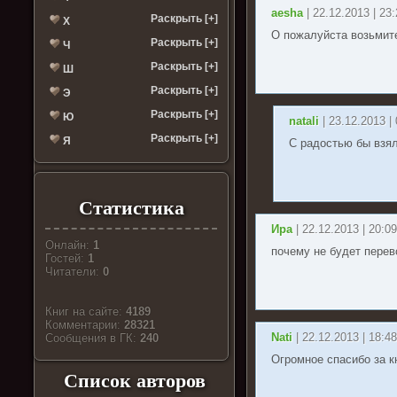
aesha
| 22.12.2013 | 23
Раскрыть [+]
Х
О пожалуйста возьмите
Раскрыть [+]
Ч
Раскрыть [+]
Ш
Раскрыть [+]
Э
Раскрыть [+]
Ю
natali
| 23.12.2013 |
Раскрыть [+]
Я
С радостью бы взял
Статистика
Ира
| 22.12.2013 | 20:0
Онлайн:
1
почему не будет пере
Гостей:
1
Читатели:
0
Книг на сайте:
4189
Комментарии:
28321
Nati
| 22.12.2013 | 18:4
Cообщения в ГК:
240
Огромное спасибо за к
Список авторов