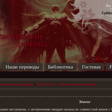
Вы 
Суббот
-
тические
маны
Наши переводы
Библиотека
Гостевая
F
конченные переводы
»
Ким Гроссо - Темное объятие Кейда
Эпилог
ошем настроении, с нетерпением ожидая начала их совместной жизни с 