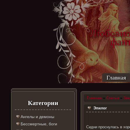
Любовно
фантас
ро
Главная
Главная
»
Статьи
»
За
Категории
Эпилог
Ангелы и демоны
Бессмертные, боги
Сидни проснулась в хор