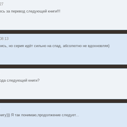
:27
сь за перевод следующей книги!!!
 08:13
ись, но серия идёт сильно на спад, абсолютно не вдохновляя)
9
вода следующей книги?
8
нигу))) Я так понимаю,продолжение следует...