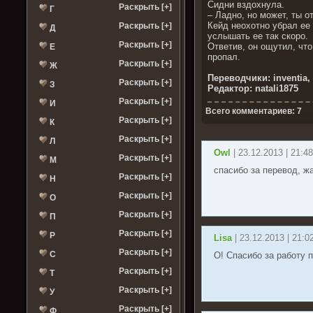
Сидни вздохнула.
Раскрыть [+]
Г
– Ладно, но может, ты о
Кейд неохотно убрал ее
Раскрыть [+]
Д
услышать ее так скоро.
Раскрыть [+]
Ответив, он ощутил, что
Е
пропал.
Раскрыть [+]
Ж
Переводчики: inventia, 
Раскрыть [+]
З
Редактор: natali1875
Раскрыть [+]
И
Всего комментариев: 7
Раскрыть [+]
К
Раскрыть [+]
Л
Owl
| 23.12.2013 | 21:4
Раскрыть [+]
М
спасибо за перевод, жа
Раскрыть [+]
Н
Раскрыть [+]
О
Раскрыть [+]
П
Раскрыть [+]
Р
Lisa
| 23.12.2013 | 21:0
Раскрыть [+]
С
О! Спасибо за работу п
Раскрыть [+]
Т
Раскрыть [+]
У
Раскрыть [+]
Ф