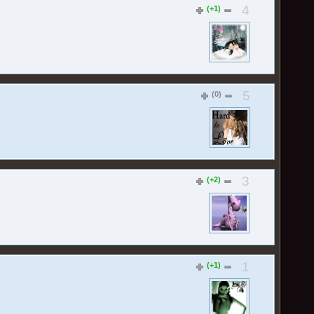
4
(+1)
5
(0)
3
(+2)
1
(+1)