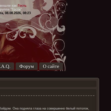
вошли как
Гость
Группа
"
Гости
"
а, 08.08.2026, 08:23
.A.Q.
Форум
О сайте
Кейдом. Она подняла глаза на совершенно белый потолок,