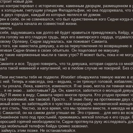
устроит новый дом.
но контрастировал с историческим, каменным дворцом, размещенном в р
 к холодным, гнетущим улицам Филадельфии, но она подозревала, что 
 в двух городах, каждый из которых являлся её домом.
ен в себе, он не сомневался, что был единственным кого Сидни когда-ли
ением ждала начала их совместной жизни.
 мечты.
себя, задумавшись как долго ей будет нравиться принадлежать Кейду, и
а голову на его гладкую грудь, звук его вампирского сердца, отдавался
овому Орлеану, Сидни задумалась, как поживает Саманта.
о того, как навестила девушку, а из-за переутомления по возвращению 
ягивая Сидни ближе в своих объятьях. Он поцеловал ее макушку.
му такие напряженные мысли в такое утро? Я может быть, пока и не мог
так?
аманте и все. Трудно поверить, что та девушка, которая сидела со мной
ла такой невинной и напуганной, но в любом случае не покорной. Без с
 Твои инстинкты тебя не подвели. Илизбет обнаружила темную магию в ау
с ней. Теперь и навсегда, она – ведьма, – он тряхнул головой, избавля
к ты уехала, Люка, кажется, изменился. Я не знаю, могла ли темная маг
я... я не знаю... заботливым? Да. Он, кажется, заботился о молодой деву
ейд? Я имею в виду, Саманта через многое прошла. Кто угодно проявит 
тся проблемой, как таковой. Просто... Я знаю Люку на протяжении двух 
важный воин, но заботящийся о чувствах плачущей, человеческой женщин
е его стиль. Честно, за все время, что мы провели вместе, я никогда н
с Самантой, он на самом деле утешал ее. Это странно... для него во всяк
бнажённое тело под простынёй, прижимаясь мягкой плотью к его груди. 
возросшей горячей необходимости, Сидни протянула руку исследовать до
огда мобильный телефон Кейда громко зазвонил.
 займусь этим позже. Не останавливайся.