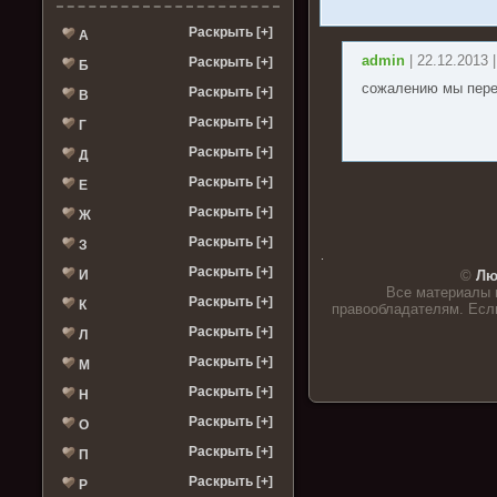
Раскрыть [+]
А
admin
| 22.12.2013 
Раскрыть [+]
Б
сожалению мы пере
Раскрыть [+]
В
Раскрыть [+]
Г
Раскрыть [+]
Д
Раскрыть [+]
Е
Раскрыть [+]
Ж
Раскрыть [+]
З
.
Раскрыть [+]
И
©
Лю
Все материалы 
Раскрыть [+]
К
правообладателям. Если
Раскрыть [+]
Л
Раскрыть [+]
М
Раскрыть [+]
Н
Раскрыть [+]
О
Раскрыть [+]
П
Раскрыть [+]
Р