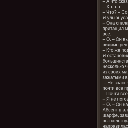
– А что ск
– Хр-р-р.
– Что? – С
Я улыбнула
– Она спала
притащил ме
все.
– О. – Он в
видимо реш
– Кто же по
Я останови
большинств
несколько 
из своих м
зажатыми в 
– Не знаю. 
почти все 
– Почти вс
– Я не пого
– О. – Он н
Абсент в а
шарфе, завя
выскользнул
направилас