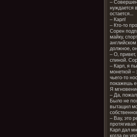
– Совершенн
нуждается в
остается...
– Карл!
– Кто-то пр
Сорен подпр
майку, спо
английском 
должное, он
– О, привет,
спиной. Сор
– Карл, я п
монеткой – 
чьего-то но
покажешь е
Я мгновени
– Да, пожа
Было не пох
вытащил мон
собственно
– Вау, это 
протягивая
Карл дал мн
когда он ур