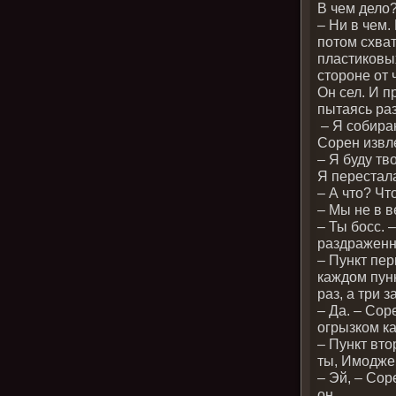
В чем дело
– Ни в чем.
потом схват
пластиковы
стороне от 
Он сел. И п
пытаясь раз
– Я собираю
Сорен извл
– Я буду т
Я перестала
– А что? Чт
– Мы не в в
– Ты босс. 
раздражен
– Пункт пер
каждом пунк
раз, а три 
– Да. – Сор
огрызком к
– Пункт вто
ты, Имоджен
– Эй, – Сор
он.