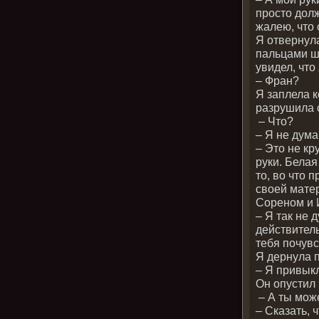
просто долж
жалею, что 
Я отвернула
пальцами шр
увидел, что
– Фран?
Я заплела к
разрушила 
– Что?
– Я не дума
– Это не кр
руки. Белая
то, во что 
своей матер
Сореном и И
– Я так не 
действитель
тебя почувс
Я дернула 
– Я привыкл
Он опустил 
– А ты мож
– Сказать, 