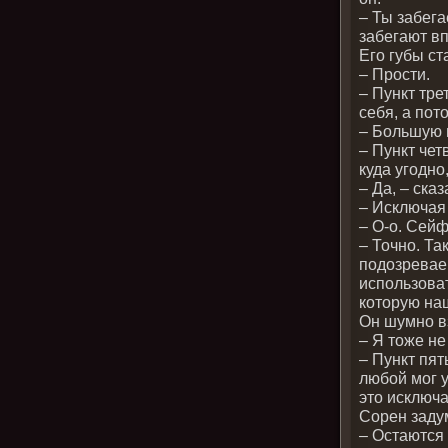
– Ты забег
забегают в
Его губы ст
– Прости.
– Пункт тре
себя, а по
– Большую 
– Пункт чет
куда угодно
– Да, – ска
– Исключая 
– О-о. Сейф
– Точно. Та
подозревае
использоват
которую на
Он шумно в
– Я тоже не
– Пункт пят
любой мог у
это исключа
Сорен заду
– Остаются