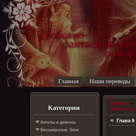
Любовно-
фантастические
роман
Главная
Наши переводы
Главная
»
Категории
Максвелл -
Глава 9
Ангелы и демоны
Бессмертные, боги