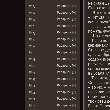
не скажешь.
Раскрыть [+]
А
Его глаза 
– Это что-
Раскрыть [+]
Б
– Нет. Да. 
Раскрыть [+]
В
клянешься
Раскрыть [+]
– Ich schwo
Г
пожать. Фу-
Раскрыть [+]
Д
– Что же с
Раскрыть [+]
Е
– Ты не пов
карманах?
Раскрыть [+]
Ж
Он выгляде
Раскрыть [+]
З
сдвигая бро
содержимое
Раскрыть [+]
И
расческа, н
Раскрыть [+]
К
связка ключ
Раскрыть [+]
выбрала клю
Л
– Ты никогд
Раскрыть [+]
М
Он покачал
Раскрыть [+]
Н
– Точно. – 
позволяя об
Раскрыть [+]
О
применении.
Раскрыть [+]
П
твой отец д
Раскрыть [+]
Глаза Сорен
Р