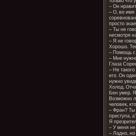
только что 
– Он нравит
– О, во имя
соревновани
просто знае
– Ты не гов
несмотря на
– Я не гово
Хорошо. Те
– Помощь с
– Мне нужн
Глаза Сорен
– Не такого
его. Он оди
нужно увиде
Холод. Отча
Бен умер. Я
Возможно ли
человек, кт
– Фран? Ты 
приступа, 
Я презрител
– У меня не
– Ладно, но