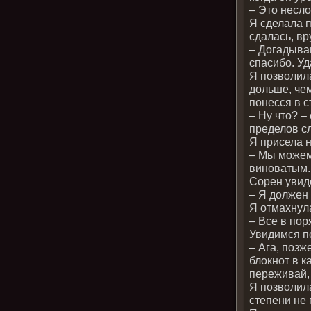
– Это несл
Я сделала п
сдалась, вр
– Догадываю
спасибо. Уд
Я позволила
дольше, чем
понесся в с
– Ну что? –
пределов 
Я присела 
– Мы можем
виноватым
Сорен увиде
– Я должен
Я отмахнула
– Все в пор
Увидимся п
– Ага, позж
блокнот в к
переживай,
Я позволила
степени не