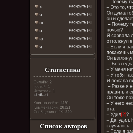
– Почему т
Раскрыть [+]
– Это то, ч
Х
Он думал об
Раскрыть [+]
Ч
он и сделает
Раскрыть [+]
Ш
– Почему т
ночью?
Раскрыть [+]
Э
Я сорвала л
Раскрыть [+]
Ю
оттолкнул е
– Если я ра
Раскрыть [+]
Я
покажешь м
Он взглянул
– Без седл
Статистика
– У меня не
– У тебя та
Я пожала п
Онлайн:
2
– Разве я 
Гостей:
1
Читатели:
1
править и 
st-viktori
Он тоже по
– У него нет
Книг на сайте:
4191
Комментарии:
28321
рта.
Cообщения в ГК:
240
– Удил
[2]
?
– Да, удил.
Список авторов
случилось.
– Если я ра