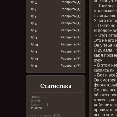
он кивнул. 
Раскрыть [+]
С
– Трейлер.
Раскрыть [+]
Т
маленький к
ты играешь
Раскрыть [+]
У
У него отпа
Раскрыть [+]
Ф
– Никто не 
Я подержал
Раскрыть [+]
Х
– Этот отпи
Раскрыть [+]
Ч
Это не его 
Раскрыть [+]
Он у тебя н
Ш
Я думала, ч
Раскрыть [+]
Э
как я прове
Раскрыть [+]
Ю
руку.
– В этом не
Раскрыть [+]
Я
касаясь их,
– Вот и все
Он смотрел
фиолетовый 
Статистика
Солнце все 
облако прош
Онлайн:
2
можешь дел
Гостей:
1
действител
Читатели:
1
st-viktori
прочитать 
все, о чем
Книг на сайте:
4191