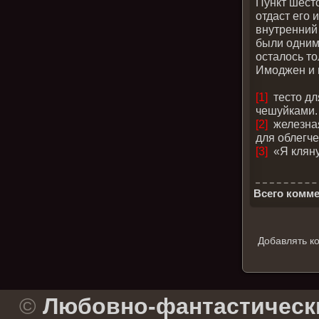
Пункт шесто
отдаст его 
внутренний 
были одним 
осталось то
Имоджен и 
[1]
тесто дл
чешуйками.
[2]
железная
для облегч
[3]
«Я кляну
Всего комме
Добавлять к
.
©
Любовно-фантастическ