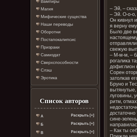
Вампиры
– Эй, – ска
Магия
– Эй. О-о-
Мифические существа
Он кивнул 
Наши переводы
я верну ему
Было две в
Оборотни
настоящему 
Постапокалипсис
отправляли
Призраки
свежую вып
– М-м-м, – 
Самиздат
рогалика та
Сверхспособности
дофиглион к
Слэш
Сорен оторв
затолкав ег
Эротика
Бруно и Те
вытянутые,
луговины, 
Список авторов
ритм, отмах
недостаточн
достаточно 
Раскрыть [+]
А
сине-зелены
Раскрыть [+]
направилась
Б
– Как ты се
Раскрыть [+]
В
Прежде чем 