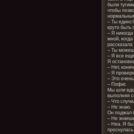
были тугими
чтобы позво
нормальны
– Ты единст
круто быть
– Я никогда
мной, когда
рассказала 
– Ты можеш
– Я все ещ
Я остановил
– Нет, коне
– Я провер
– Это очень
– Пофиг.
Мы шли вдо
выполняя с
– Что случи
– Не знаю.
Он поджал 
– Не знаеш
– Неа. Я бы
проснулась