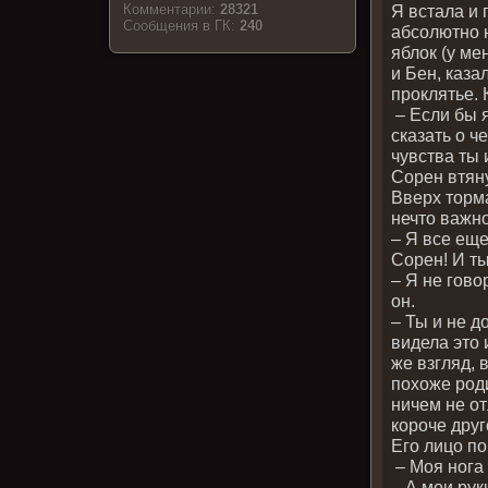
Я встала и
Комментарии:
28321
Cообщения в ГК:
240
абсолютно 
яблок (у ме
и Бен, каза
проклятье. 
– Если бы я
сказать о ч
чувства ты
Сорен втяну
Вверх торма
нечто важн
– Я все еще
Сорен! И ты
– Я не гово
он.
– Ты и не д
видела это 
же взгляд, 
похоже роди
ничем не от
короче друг
Его лицо по
– Моя нога 
– А мои рук