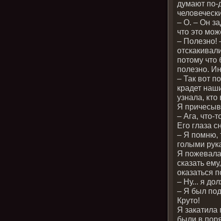
думают по-д
человечески
– О. – Он з
что это мож
– Полезно! 
отскакивали
потому что 
полезно. Ин
– Так вот п
крадет наши
узнала, кто
Я причесыв
– Ага, что-т
Его глаза 
– Я помню, 
голыми рук
Я пожевала
сказать ему
оказаться 
– Ну... я д
– Я был по
Круто!
Я закатила 
были в пор