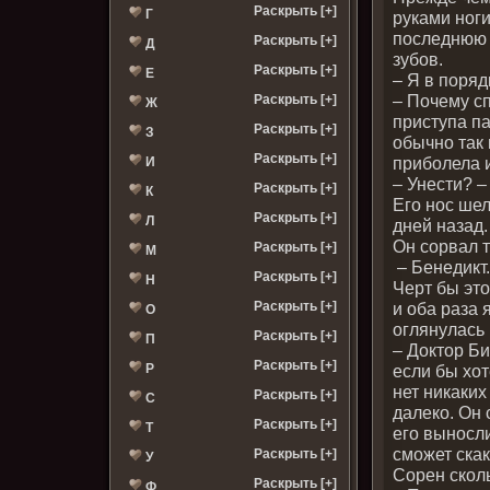
Раскрыть [+]
Г
руками ног
последнюю 
Раскрыть [+]
Д
зубов.
Раскрыть [+]
Е
– Я в поря
– Почему с
Раскрыть [+]
Ж
приступа па
Раскрыть [+]
З
обычно так 
Раскрыть [+]
приболела и
И
– Унести? –
Раскрыть [+]
К
Его нос шел
Раскрыть [+]
Л
дней назад.
Он сорвал 
Раскрыть [+]
М
– Бенедикт
Раскрыть [+]
Н
Черт бы эт
и оба раза 
Раскрыть [+]
О
оглянулась
Раскрыть [+]
П
– Доктор Би
Раскрыть [+]
если бы хот
Р
нет никаких
Раскрыть [+]
С
далеко. Он 
Раскрыть [+]
Т
его выносли
сможет ска
Раскрыть [+]
У
Сорен скол
Раскрыть [+]
Ф