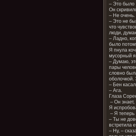
– Это было 
Он скривил
– Не очень.
– Это не бы
что чувство
люди, дума
– Ладно, ко
было потом
Я пнула коч
мусорный я
– Думаю, эт
пары челове
словно была
оболочкой.
– Бен каса
– Ага.
Глаза Соре
– Он знает,
Я испробов
– Я теперь 
– Ты не дов
встретила е
– Ну, – ска