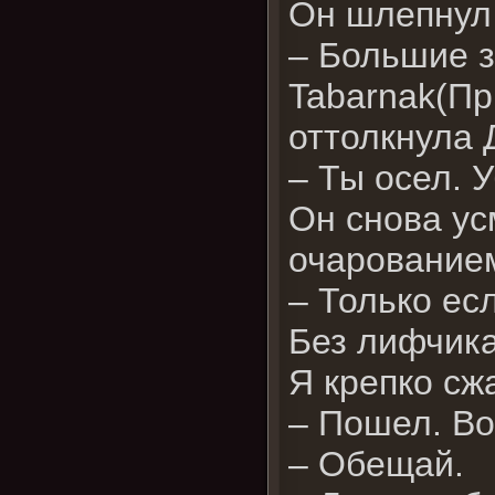
Он шлепнул 
– Большие 
Tabarnak(Пр
оттолкнула
– Ты осел. 
Он снова ус
очарование
– Только ес
Без лифчика
Я крепко сж
– Пошел. Во
– Обещай.