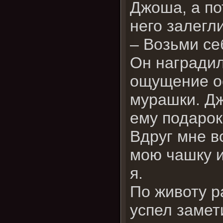
Джоша, а по
него залегл
– Возьми се
Он наградил
ощущение ос
мурашки. Дж
ему подарок,
Вдруг мне в
мою чашку и
я.
По животу р
успел замет