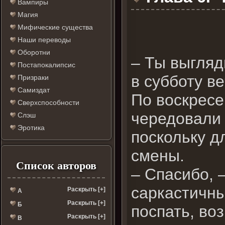
Вампиры
Магия
Мифические существа
Наши переводы
Оборотни
– Ты выгляд
Постапокалипсис
в субботу в
Призраки
Самиздат
По воскресе
Сверхспособности
чередовали 
Слэш
Эротика
поскольку д
смены.
Список авторов
– Спасибо, 
саркастичны
Раскрыть [+]
А
Раскрыть [+]
Б
поспать, во
Раскрыть [+]
В