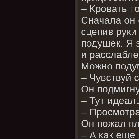
– Кровать т
Сначала он 
сцепив руки
подушек. Я 
и расслабле
Можно подум
– Чувствуй 
Он подмигну
– Тут идеал
– Просмотр
Он пожал п
– А как еще