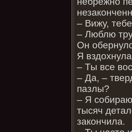
небрежно пе
незаконченн
– Вижу, теб
– Люблю тру
Он обернул
Я вздохнула
– Ты все во
– Да, – тве
пазлы?
– Я собираю 
тысяч детал
закончила.