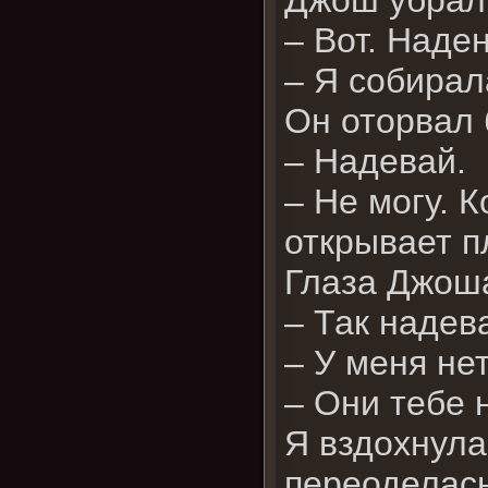
– Вот. Наден
– Я собирал
Он оторвал 
– Надевай.
– Не могу. К
открывает п
Глаза Джоша
– Так надев
– У меня нет
– Они тебе 
Я вздохнула
переоделась