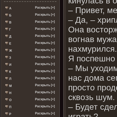
кинулась в 
– Привет, м
Раскрыть [+]
А
Раскрыть [+]
Б
– Да, – хри
Раскрыть [+]
В
Она восторж
Раскрыть [+]
Г
Раскрыть [+]
вогнав мужа
Д
Раскрыть [+]
Е
нахмурился
Раскрыть [+]
Ж
Я поспешно
Раскрыть [+]
З
Раскрыть [+]
И
– Мы уходим
Раскрыть [+]
К
нас дома се
Раскрыть [+]
Л
просто прод
Раскрыть [+]
М
Раскрыть [+]
Н
сквозь шум
Раскрыть [+]
О
– Будет сде
Раскрыть [+]
П
Раскрыть [+]
играть?
Р