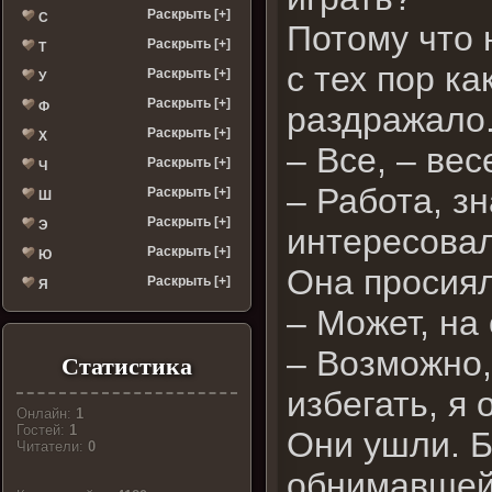
Раскрыть [+]
С
Потому что 
Раскрыть [+]
Т
с тех пор к
Раскрыть [+]
У
Раскрыть [+]
Ф
раздражало
Раскрыть [+]
Х
– Все, – вес
Раскрыть [+]
Ч
– Работа, з
Раскрыть [+]
Ш
Раскрыть [+]
Э
интересовал
Раскрыть [+]
Ю
Она просиял
Раскрыть [+]
Я
– Может, на
– Возможно,
Статистика
избегать, я 
Онлайн:
1
Гостей:
1
Они ушли. Б
Читатели:
0
обнимавшей 