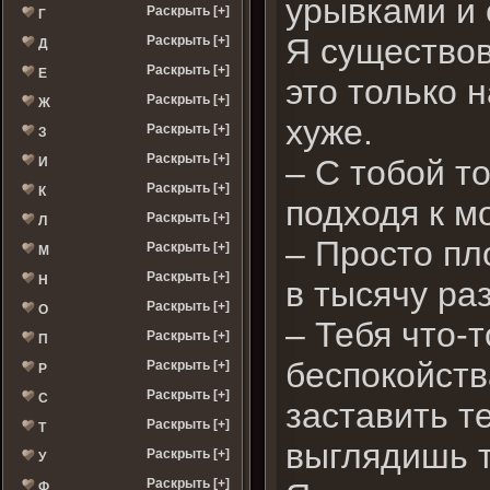
урывками и 
Раскрыть [+]
Г
Я существов
Раскрыть [+]
Д
Раскрыть [+]
Е
это только 
Раскрыть [+]
Ж
хуже.
Раскрыть [+]
З
Раскрыть [+]
– С тобой т
И
Раскрыть [+]
К
подходя к м
Раскрыть [+]
Л
– Просто пл
Раскрыть [+]
М
Раскрыть [+]
Н
в тысячу ра
Раскрыть [+]
О
– Тебя что-
Раскрыть [+]
П
беспокойств
Раскрыть [+]
Р
Раскрыть [+]
С
заставить т
Раскрыть [+]
Т
выглядишь т
Раскрыть [+]
У
Раскрыть [+]
Ф