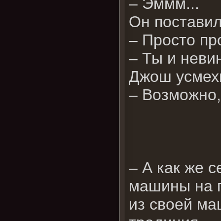
– Эммм...
Он поставил
– Просто пр
– Ты и невин
Джош усмех
– Возможно,
– А как же 
машины на п
из своей ма