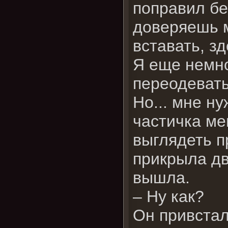
поправил бе
доверяешь м
вставать, з
Я еще немно
переодеват
Но... мне н
частичка мен
выглядеть п
прикрыла дв
вышла.
– Ну как?
Он привстал