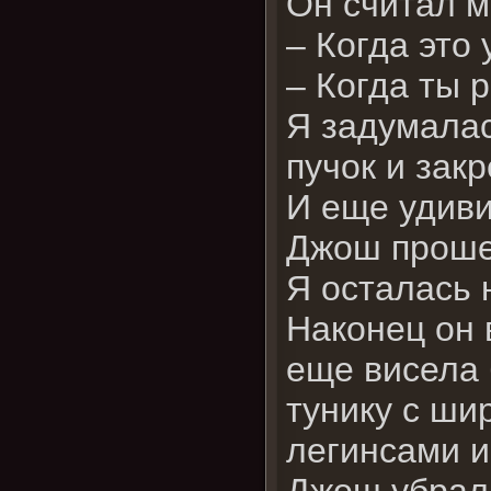
Он считал м
– Когда это
– Когда ты 
Я задумалас
пучок и зак
И еще удив
Джош проше
Я осталась 
Наконец он 
еще висела 
тунику с ши
легинсами и
Джош убрал 