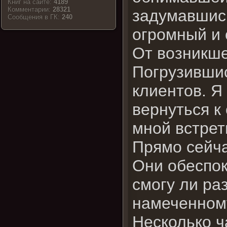
Книг на сайте:
4189
Комментарии:
28321
задумавшись
Cообщения в ГК:
240
огромный и 
От возникше
Погрузившис
клиентов. Я
вернуться к
мной встрет
Прямо сейча
Они обеспок
смогу ли ра
намеченном
Несколько ч