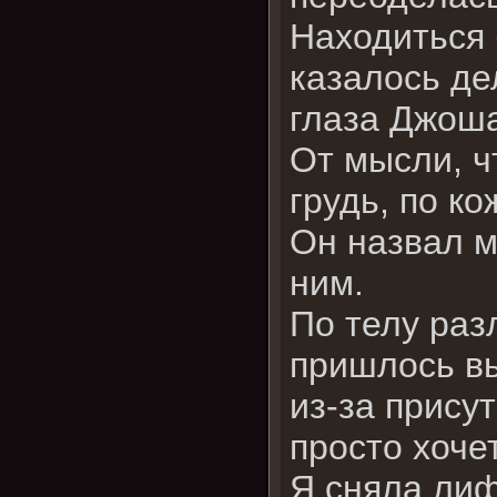
Находиться 
казалось де
глаза Джоша
От мысли, чт
грудь, по к
Он назвал м
ним.
По телу раз
пришлось вы
из-за прису
просто хоче
Я сняла лиф