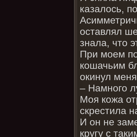
казалось, п
Асимметричн
оставлял ше
знала, что 
При моем по
кошачьим бл
окинул меня
– Намного л
Моя кожа от
скрестила н
И он не зам
кругу с так