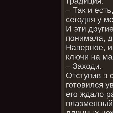
традиция.
– Так и есть
сегодня у м
И эти други
понимала, д
Наверное, и
ключи на ма
– Заходи.
Отступив в 
готовился у
его ждало р
плазменный 
длинных нож