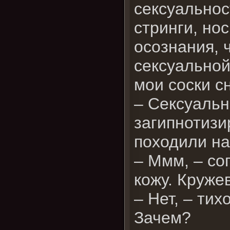
сексуальнос
стринги, нос
осознания, 
сексуальной
мои соски с
– Сексуальн
загипнотизи
походили на
– Ммм, – со
кожу. Кружев
– Нет, – тих
Зачем?