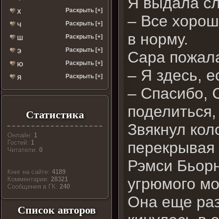
Я выдала с
Раскрыть [+]
Х
– Все хорош
Раскрыть [+]
Ч
в норму.
Раскрыть [+]
Ш
Раскрыть [+]
Э
Сара пожала
Раскрыть [+]
Ю
– Я здесь, 
Раскрыть [+]
Я
– Спасибо, 
поделиться,
Статистика
Звякнул кол
Онлайн:
1
перекрывая 
Гостей:
1
Читатели:
0
Рэмси Бьор
Книг на сайте:
4189
угрюмого мо
Комментарии:
28321
Cообщения в ГК:
240
Она еще раз
Список авторов