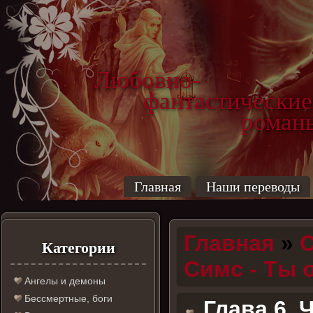
Любовно-
фантастические
роман
Главная
Наши переводы
Главная
»
С
Категории
Симс - Ты 
Ангелы и демоны
Бессмертные, боги
Глава 6. 