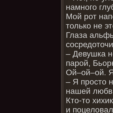
намного глу
Мой рот нап
только не э
Глаза альфы
сосредоточи
– Девушка н
парой, Бьор
Ой–ой–ой. Я
– Я просто 
нашей любви
Кто-то хихи
и поцеловал