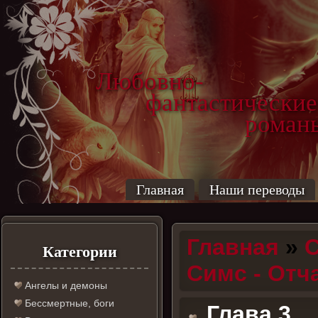
Любовно-
фантастические
роман
Главная
Наши переводы
Главная
»
С
Категории
Cимс - Отч
Ангелы и демоны
Бессмертные, боги
Глава 3