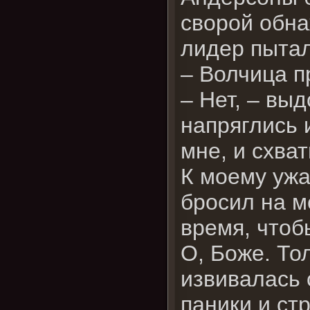
сворой обна
лидер пытал
– Волчица п
– Нет, – выд
напряглись 
мне, и схват
К моему ужа
бросил на м
время, чтоб
О, Боже. То
извивалась 
паники и ст