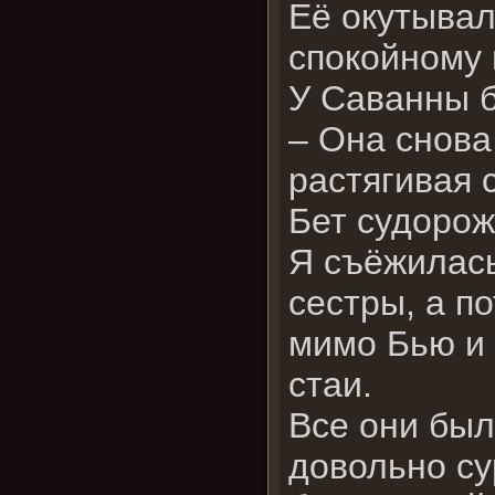
Её окутывал
спокойному 
У Саванны б
– Она снова
растягивая 
Бет судорож
Я съёжилась
сестры, а п
мимо Бью и
стаи.
Все они был
довольно су