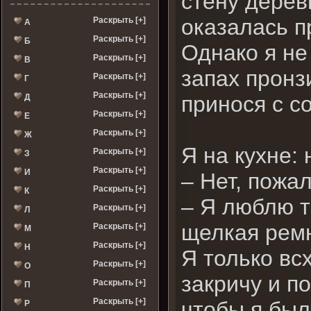
стену дерев
оказалась п
Раскрыть [+]
А
Раскрыть [+]
Б
Однако я не
Раскрыть [+]
В
запах пронз
Раскрыть [+]
Г
Раскрыть [+]
принося с с
Д
Раскрыть [+]
Е
Раскрыть [+]
Ж
Я на кухне:
Раскрыть [+]
З
Раскрыть [+]
И
– Нет, пожа
Раскрыть [+]
К
– Я люблю т
Раскрыть [+]
Л
щелкая ремн
Раскрыть [+]
М
Раскрыть [+]
Н
Я только вс
Раскрыть [+]
О
закричу и п
Раскрыть [+]
П
Раскрыть [+]
чтобы я был
Р