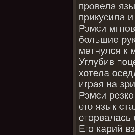
провела язы
прикусила и
Рэмси мгнов
большие рук
метнулся к 
Углубив поце
хотела осед
играя на зр
Рэмси резко
его язык ст
оторвалась 
Его карий в