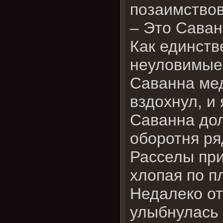
позаимствов
– Это Саван
Как единств
неуловимые 
Саванна мед
вздохнул, и 
Саванна до
оборотня ря
Расселы при
хлопая по п
Недалеко от
улыбнулась 