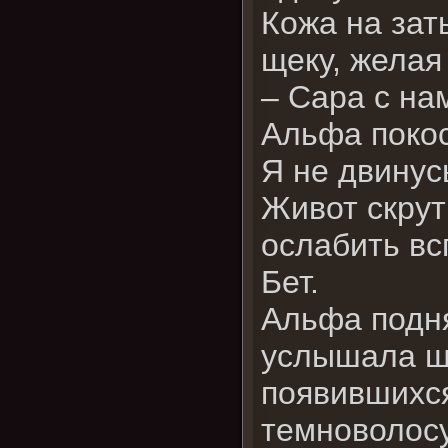
Кожа на зат
щеку, желая
– Сара с на
Альфа покос
Я не двинус
Живот скрут
ослабить вс
Бет.
Альфа подня
услышала шо
появившихся
темноволос