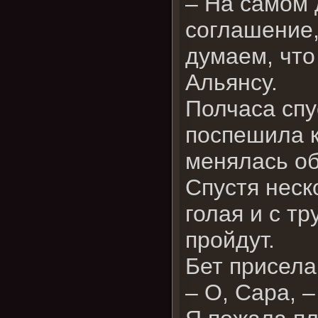
– На самом 
соглашение,
думаем, что
Альянсу.
Полчаса спу
поспешила к
менялась об
Спустя неск
голая и с т
пройдут.
Бет присела
– О, Сара, 