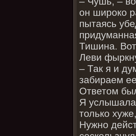
– Чушь, – во
он широко р
пытаясь убед
придуманная
Тишина. Вот
Леви фыркн
– Так я и ду
забираем ее
Ответом был
Я услышала 
только хуже
Нужно дейст
соскользнул