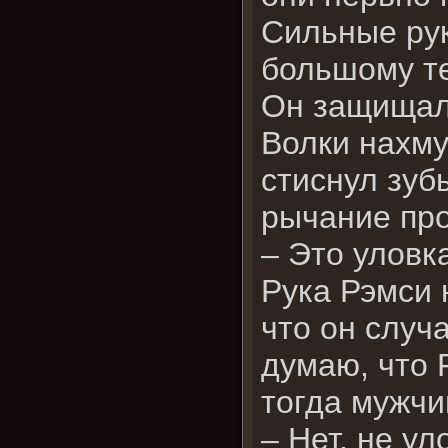
Сильные рук
большому те
Он защищал
Волки нахму
стиснул зуб
рычание про
– Это уловк
Рука Рэмси 
что он случ
думаю, что 
тогда мужчи
– Нет, не ул