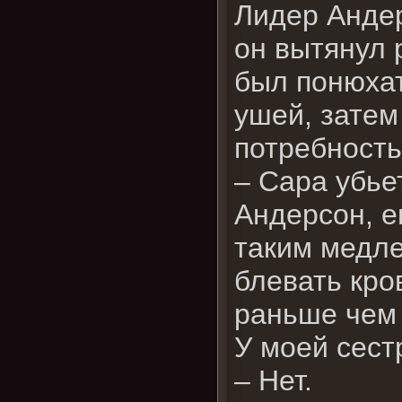
Лидер Андер
он вытянул 
был понюхат
ушей, затем
потребность
– Сара убье
Андерсон, е
таким медле
блевать кро
раньше чем 
У моей сест
– Нет.