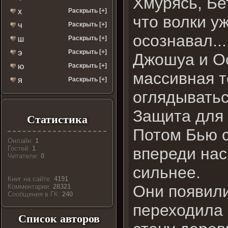
Хмурясь, Бе
Раскрыть [+]
Х
что волки у
Раскрыть [+]
Ч
осознавал..
Раскрыть [+]
Ш
Раскрыть [+]
Э
Джошуа и Ос
Раскрыть [+]
Ю
массивная т
Раскрыть [+]
Я
оглядыватьс
Защита для 
Статистика
Потом Бью с
Онлайн:
1
впереди нас
Гостей:
1
Читатели:
0
сильнее.
Книг на сайте:
4191
Они появили
Комментарии:
28321
Cообщения в ГК:
240
переходила 
Список авторов