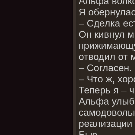
Альфа волко
Я обернулас
– Сделка ес
Он кивнул м
прижимающую
отводил от 
– Согласен.
– Что ж, хо
Теперь я – ч
Альфа улыбн
самодовольн
реализации 
Бью...