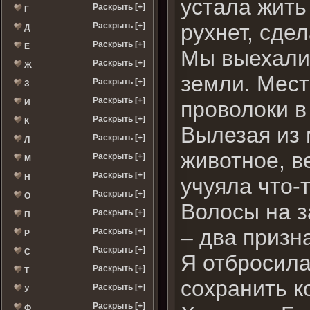
устала жить 
Раскрыть [+]
Г
рухнет, сде
Раскрыть [+]
Д
Раскрыть [+]
Е
Мы выехали 
Раскрыть [+]
Ж
земли. Мест
Раскрыть [+]
З
Раскрыть [+]
проволоки в
И
Раскрыть [+]
К
Вылезая из 
Раскрыть [+]
Л
животное, в
Раскрыть [+]
М
Раскрыть [+]
Н
учуяла что-
Раскрыть [+]
О
Волосы на з
Раскрыть [+]
П
– два призн
Раскрыть [+]
Р
Раскрыть [+]
С
Я отбросила
Раскрыть [+]
Т
сохранить к
Раскрыть [+]
У
Раскрыть [+]
Ф