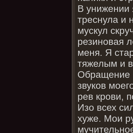
В унижении 
треснула и 
мускул скру
резиновая л
меня. Я ста
тяжелым и в
Обращение 
звуков моег
рев крови, 
Изо всех си
хуже. Мои р
мучительное