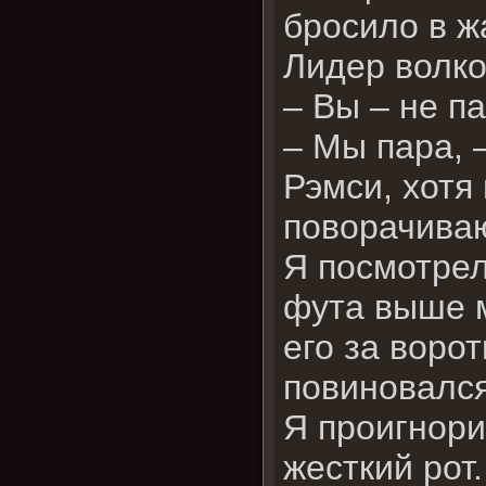
бросило в ж
Лидер волко
– Вы – не па
– Мы пара, 
Рэмси, хотя
поворачиваю
Я посмотрел
фута выше м
его за воро
повиновался
Я проигнори
жесткий рот