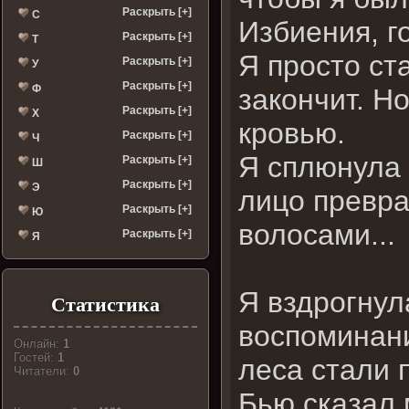
Раскрыть [+]
С
Избиения, г
Раскрыть [+]
Т
Я просто ст
Раскрыть [+]
У
Раскрыть [+]
Ф
закончит. Н
Раскрыть [+]
Х
кровью.
Раскрыть [+]
Ч
Я сплюнула 
Раскрыть [+]
Ш
Раскрыть [+]
Э
лицо превра
Раскрыть [+]
Ю
волосами...
Раскрыть [+]
Я
Я вздрогнул
Статистика
воспоминани
Онлайн:
1
Гостей:
1
леса стали п
Читатели:
0
Бью сказал 