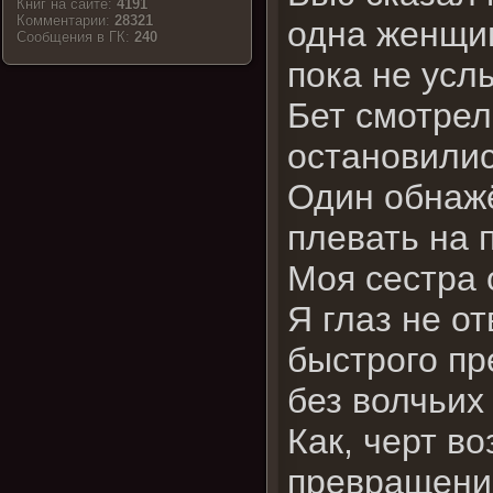
Книг на сайте:
4191
Комментарии:
28321
одна женщин
Cообщения в ГК:
240
пока не усл
Бет смотрел
остановилис
Один обнажё
плевать на 
Моя сестра 
Я глаз не о
быстрого пр
без волчьих
Как, черт в
превращение