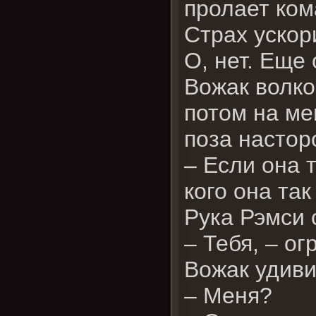
пролает ком
Страх ускор
О, нет. Еще
Вожак волко
потом на ме
поза настор
– Если она т
кого она та
Рука Рэмси 
– Тебя, – ог
Вожак удиви
– Меня?