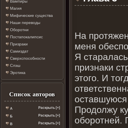
Вампиры
Магия
Мифические существа
Наши переводы
Оборотни
На протяжен
Постапокалипсис
меня обеспо
Призраки
Самиздат
Я старалась
Сверхспособности
признаки ст
Слэш
Эротика
этого. И тог
ответственна
Список авторов
оставшуюся 
Продолжу ку
Раскрыть [+]
А
Раскрыть [+]
Б
оборотней. 
Раскрыть [+]
В