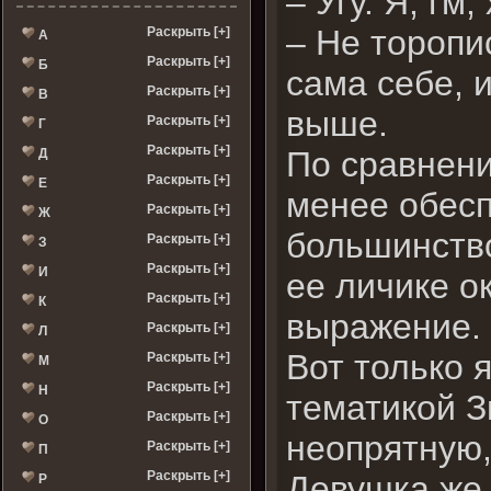
– Угу. Я, гм
– Не торопи
Раскрыть [+]
А
Раскрыть [+]
Б
сама себе, 
Раскрыть [+]
В
выше.
Раскрыть [+]
Г
Раскрыть [+]
По сравнени
Д
Раскрыть [+]
Е
менее обес
Раскрыть [+]
Ж
большинство
Раскрыть [+]
З
Раскрыть [+]
И
ее личике о
Раскрыть [+]
К
выражение
Раскрыть [+]
Л
Вот только 
Раскрыть [+]
М
Раскрыть [+]
Н
тематикой З
Раскрыть [+]
О
неопрятную,
Раскрыть [+]
П
Раскрыть [+]
Девушка же 
Р