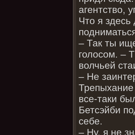
агентство, 
Что я здесь
подниматься
– Так ты и
голосом. – 
волчьей ст
– Не заинте
Трепыхание 
все-таки б
Бетсэйби по
себе.
– Ну, я не 