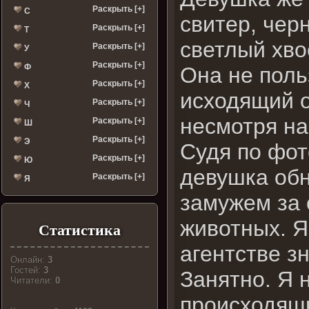
Раскрыть [+]
С
свитер, чер
Раскрыть [+]
Т
светлый хво
Раскрыть [+]
У
Раскрыть [+]
Ф
Она не поль
Раскрыть [+]
Х
исходящий о
Раскрыть [+]
Ч
несмотря на
Раскрыть [+]
Ш
Раскрыть [+]
Э
Судя по фот
Раскрыть [+]
Ю
девушка обн
Раскрыть [+]
Я
замужем за 
животных. Я
Статистика
агентстве з
Онлайн:
3
Гостей:
3
Занятно. Я 
Читатели:
0
происходящи