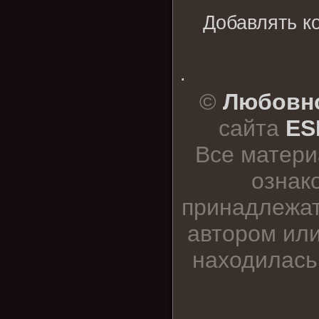
Добавлять к
.
©
Любовно
сайта
ES
Все матери
ознак
принадлежат
автором или
находилась 