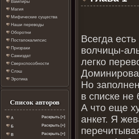
Вампиры
Магия
Мифические существа
Наши переводы
Оборотни
Всегда есть
Постапокалипсис
волчицы-аль
Призраки
Самиздат
легко перев
Сверхспособности
Доминирова
Слэш
Эротика
Но заполнен
в списке не
Список авторов
А что еще х
анкет. Я же
Раскрыть [+]
А
Раскрыть [+]
Б
перечитывая
Раскрыть [+]
В