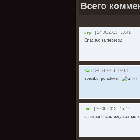
Всего комме
серп
| 24.08.2013 | 10:41
Спасибо за перевод!
Kae
| 24.08.2013 | 09:51
spasibo! poradovali!
msh
| 20.08.2013 | 15:42
С нетерпением жду третью кн