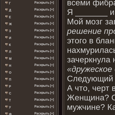
всеми фибра
Раскрыть [+]
Г
Я _______ 
Раскрыть [+]
Д
Раскрыть [+]
Е
Мой мозг з
Раскрыть [+]
Ж
решение пр
Раскрыть [+]
З
Раскрыть [+]
этого в бла
И
Раскрыть [+]
К
нахмурилась
Раскрыть [+]
Л
зачеркнула
Раскрыть [+]
М
Раскрыть [+]
Н
«дружеское
Раскрыть [+]
О
Следующий 
Раскрыть [+]
П
А что, черт
Раскрыть [+]
Р
Раскрыть [+]
С
Женщина? Об
Раскрыть [+]
Т
мужчине? Ка
Раскрыть [+]
У
Раскрыть [+]
Ф