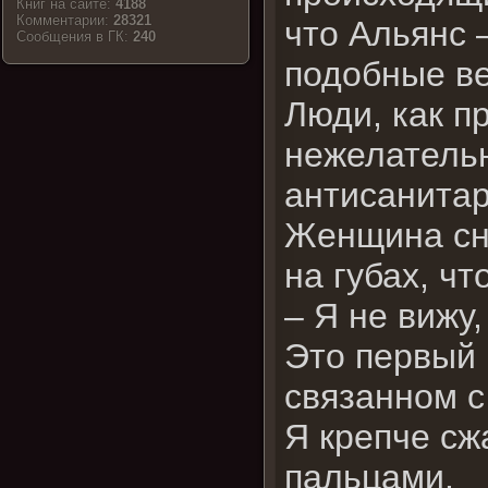
Книг на сайте:
4188
Комментарии:
28321
что Альянс 
Cообщения в ГК:
240
подобные в
Люди, как пр
нежелательн
антисанита
Женщина сно
на губах, ч
– Я не вижу
Это первый 
связанном 
Я крепче сж
пальцами.