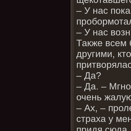
– У нас пок
пробормотал
– У нас воз
Также всем 
другими, кт
притворялас
– Да?
– Да. – Мгн
очень жалую
– Ах, – про
страха у ме
придя сюда.