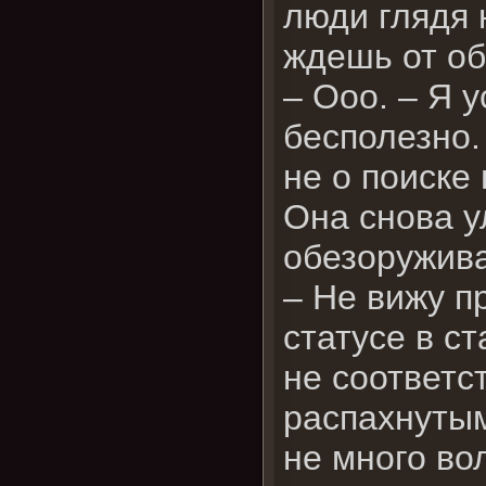
люди глядя н
ждешь от об
– Ооо. – Я у
бесполезно.
не о поиске
Она снова у
обезоружив
– Не вижу п
статусе в с
не соответс
распахнутым
не много во