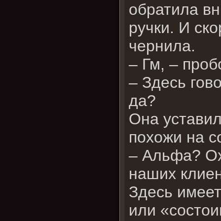
обратила вн
ручки. И ск
чернила.
– Гм, – про
– Здесь гов
да?
Она уставил
похожи на 
– Альфа? Ох
наших клиен
Здесь имеет
или «состои