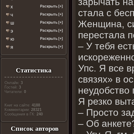
зарычать на 
Раскрыть [+]
Х
стала с бес
Раскрыть [+]
Ч
Женщина, с
Раскрыть [+]
Ш
Раскрыть [+]
Э
перестала п
Раскрыть [+]
Ю
– У тебя ес
Раскрыть [+]
Я
искореженно
Упс. Я все 
Статистика
связях» в о
Онлайн:
3
неудобство 
Гостей:
3
Читатели:
0
Я резко выт
Книг на сайте:
4188
– Просто з
Комментарии:
28321
Cообщения в ГК:
240
– Об анкете
Список авторов