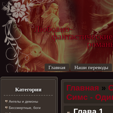
Любовно-
фантастические
роман
Главная
Наши переводы
Главная
»
С
Категории
Cимс - Од
Ангелы и демоны
Бессмертные, боги
Глава 1