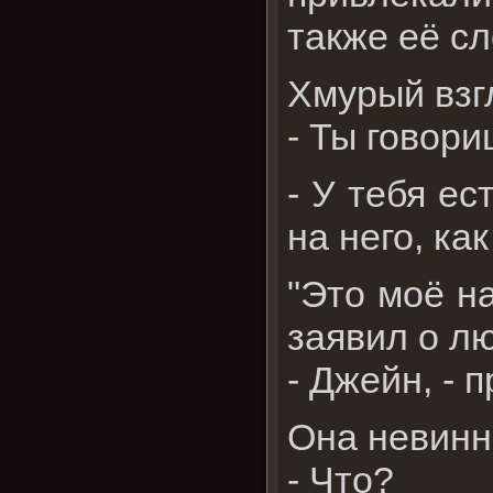
также её сл
Хмурый взг
- Ты говори
- У тебя ес
на него, ка
"Это моё на
заявил о лю
- Джейн, - 
Она невинн
- Что?