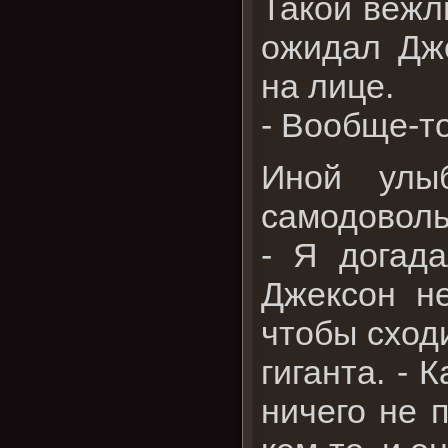
Такой вежл
ожидал Дже
на лице.
- Вообще-то
Иной улы
самодоволь
- Я догада
Джексон н
чтобы сходи
гиганта. -
ничего не 