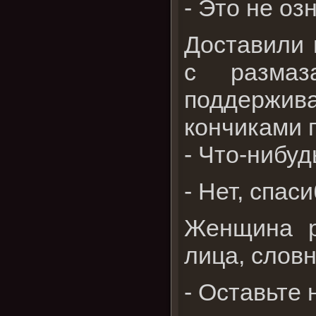
- Это не оз
Доставили 
с размаз
поддержив
кончиками 
- Что-нибу
- Нет, спаси
Женщина р
лица, словн
- Оставьте 