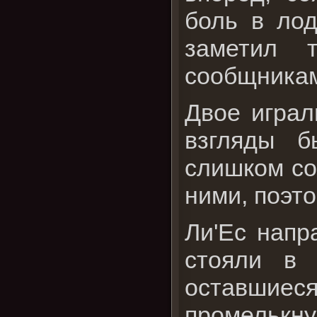
боль в ло
заметил т
сообщникам
Двое играл
взгляды б
слишком со
ними, поэто
Ли'Ес напр
стояли в 
оставшие
промелькну