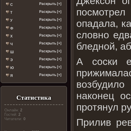
Джексон оп
Раскрыть [+]
С
посмотрел 
Раскрыть [+]
Т
Раскрыть [+]
опадала, к
У
Раскрыть [+]
Ф
словно едв
Раскрыть [+]
Х
бледной, а
Раскрыть [+]
Ч
Раскрыть [+]
Ш
А соски е
Раскрыть [+]
Э
Раскрыть [+]
Ю
прижимала
Раскрыть [+]
Я
возбудило
наконец о
Статистика
протянул ру
Онлайн:
2
Гостей:
2
Прилив рев
Читатели:
0