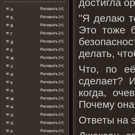
достигла ор
Раскрыть [+]
А
"Я делаю т
Раскрыть [+]
Б
Раскрыть [+]
В
Это тоже б
Раскрыть [+]
Г
безопаснос
Раскрыть [+]
Д
Раскрыть [+]
делать, чт
Е
Раскрыть [+]
Ж
Что, по е
Раскрыть [+]
З
Раскрыть [+]
И
сделает? 
Раскрыть [+]
К
когда, оче
Раскрыть [+]
Л
Раскрыть [+]
М
Почему она
Раскрыть [+]
Н
Раскрыть [+]
О
Ответы на э
Раскрыть [+]
П
Раскрыть [+]
Р