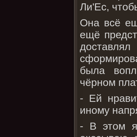
Ли'Ес, чтоб
Она всё ещ
ещё предст
доставля
сформирова
была вопл
чёрном плат
- Ей нрави
иному напр
- В этом 