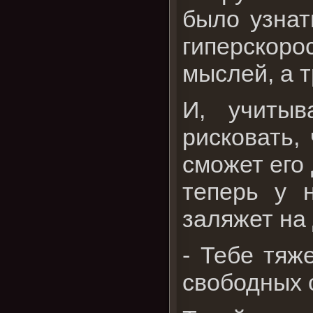
было узнат
гиперскор
мыслей, а т
И, учитыв
рисковать,
сможет его 
теперь у н
заляжет на 
- Тебе тяж
свободных 