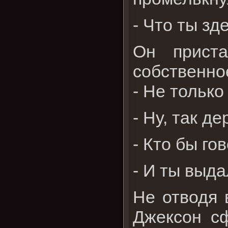
- Что ты зд
Он приста
собственно
- Не только
- Ну, так д
- Кто бы го
- И ты выда
Не отводя 
Джексон сф