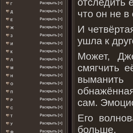
отследить е
Раскрыть [+]
Г
что он не в
Раскрыть [+]
Д
Раскрыть [+]
Е
И четвёрта
Раскрыть [+]
Ж
Раскрыть [+]
З
ушла к дру
Раскрыть [+]
И
Раскрыть [+]
К
Может, Дж
Раскрыть [+]
Л
смягчить е
Раскрыть [+]
М
Раскрыть [+]
выманить
Н
Раскрыть [+]
О
обнажённая
Раскрыть [+]
П
сам. Эмоцио
Раскрыть [+]
Р
Раскрыть [+]
С
Его волнов
Раскрыть [+]
Т
Раскрыть [+]
У
больше.
Раскрыть [+]
Ф