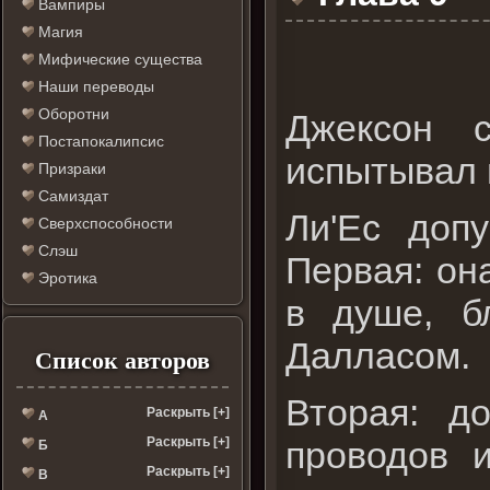
Вампиры
Магия
Мифические существа
Наши переводы
Оборотни
Джексон 
Постапокалипсис
испытывал 
Призраки
Самиздат
Ли'Ес допу
Сверхспособности
Слэш
Первая: он
Эротика
в душе, б
Далласом.
Список авторов
Вторая: д
Раскрыть [+]
А
проводов 
Раскрыть [+]
Б
Раскрыть [+]
В