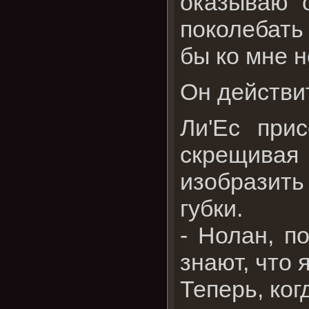
оказываю 
поколебать
бы ко мне н
Он действи
Ли'Ес при
скрещивая 
изобразить
губки.
- Нолан, п
знают, что 
Теперь, ког