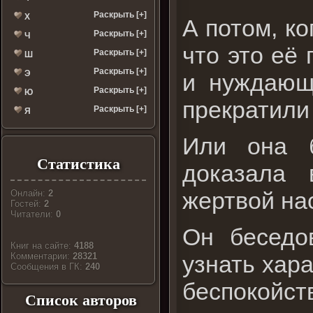
Раскрыть [+]
Х
А потом, ко
Раскрыть [+]
Ч
что это её
Раскрыть [+]
Ш
Раскрыть [+]
Э
и нуждающ
Раскрыть [+]
Ю
прекратили
Раскрыть [+]
Я
Или она б
Статистика
доказала 
жертвой на
Онлайн:
2
Гостей:
2
Читатели:
0
Он беседо
Книг на сайте:
4188
узнать хар
Комментарии:
28321
Cообщения в ГК:
240
беспокойст
Список авторов