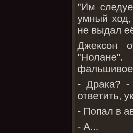
"Им следуе
умный ход,
не выдал её
Джексон о
"Нолане"
фальшивое,
- Драка? -
ответить, у
- Попал в а
- А...