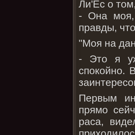
Ли'Ес о том
- Она моя,
правды, чт
"Моя на да
- Это я у
спокойно. 
заинтересо
Первым ин
прямо сейч
раса, виде
приходилос