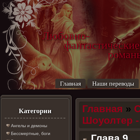
Любовно-
фантастические
роман
Главная
Наши переводы
Главная
»
С
Категории
Шоуолтер -
Ангелы и демоны
Бессмертные, боги
Глава 9