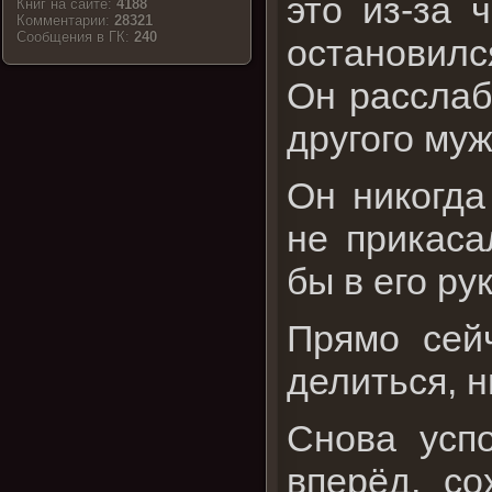
это из-за 
Книг на сайте:
4188
Комментарии:
28321
Cообщения в ГК:
240
остановился
Он расслаби
другого му
Он никогда
не прикаса
бы в его рук
Прямо сей
делиться, н
Снова усп
вперёд, со