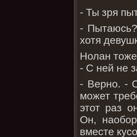
- Ты зря пы
- Пытаюсь?
хотя девушк
Нолан тоже
- С ней не 
- Верно. -
может треб
этот раз о
Он, наобор
вместе кусо