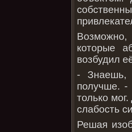
собственн
привлекате
Возможно, 
которые а
возбудил е
- Знаешь,
получше. -
только мог
слабость с
Решая изоб