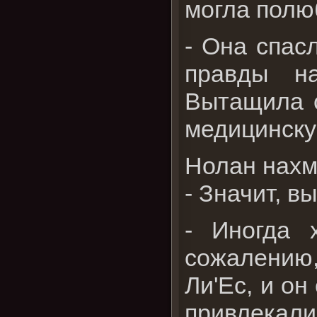
могла полюб
- Она спас
правды на
Вытащила с
медицинску
Нолан нахм
- Значит, 
- Иногда 
сожалению,
Ли'Ес, и о
привлекали