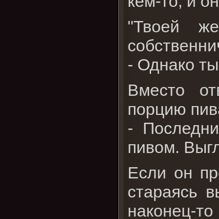
кем-то, и о
"Твоей ж
собственнич
- Однако ты
Вместо от
порцию пив
- Последни
пивом. Выгл
Если он пр
стараясь в
наконец-то