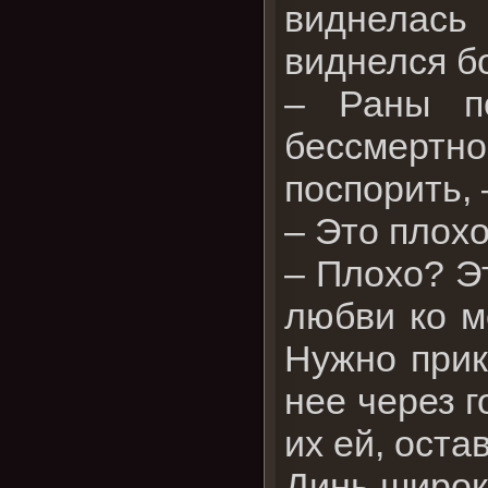
виднелась
виднелся б
– Раны по
бессмертной
поспорить, 
– Это плохо
– Плохо? Эт
любви ко м
Нужно прик
нее через г
их ей, оста
Динь широк