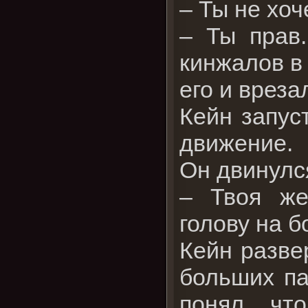
– Ты не хоч
– Ты прав.
кинжалов в
его и вреза
Кейн запус
движение.
Он двинулс
– Твоя же
голову на б
Кейн разве
больших па
понял, чт