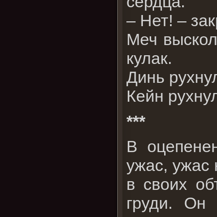
сердца.
– Нет! – за
Меч выскол
кулак.
Динь рухну
Кейн рухнул
***
В оцепенен
ужас, ужас 
в своих об
груди. Он