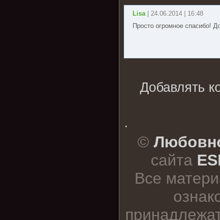
Lisa
| 24.06.2014 | 16:48
Просто огромное спасибо! До
Добавлять к
.
©
Любовно
сайта
ES
Все матери
ознак
принадлежат