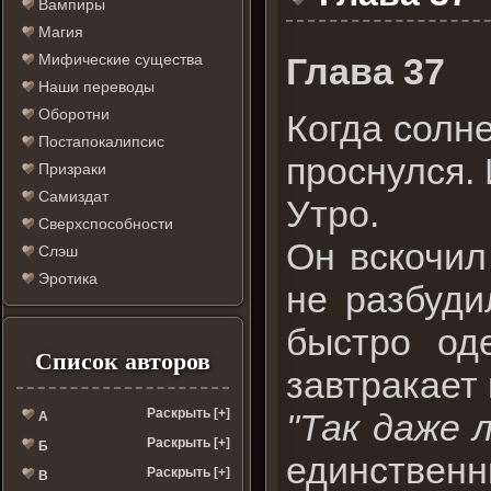
Вампиры
Магия
Глава 37
Мифические существа
Наши переводы
Оборотни
Когда солн
Постапокалипсис
проснулся. 
Призраки
Самиздат
Утро.
Сверхспособности
Он вскочил 
Слэш
Эротика
не разбуди
быстро од
Список авторов
завтракает 
Раскрыть [+]
"Так даже 
А
Раскрыть [+]
Б
единственн
Раскрыть [+]
В