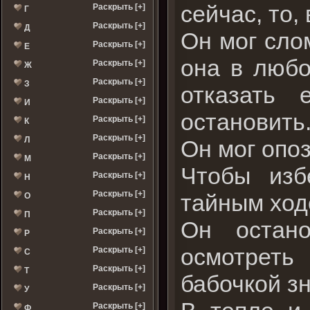
сейчас, то
Раскрыть [+]
Г
Раскрыть [+]
Д
Он мог слом
Раскрыть [+]
Е
она в любо
Раскрыть [+]
Ж
Раскрыть [+]
З
отказать 
Раскрыть [+]
И
остановить
Раскрыть [+]
К
Раскрыть [+]
Л
Он мог опо
Раскрыть [+]
М
Чтобы изб
Раскрыть [+]
Н
Раскрыть [+]
тайным ходо
О
Раскрыть [+]
П
Он остано
Раскрыть [+]
Р
осмотреть
Раскрыть [+]
С
Раскрыть [+]
Т
бабочкой з
Раскрыть [+]
У
Раскрыть [+]
Ф