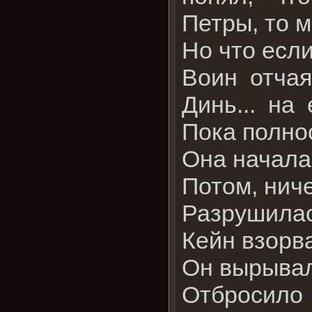
Петры, то м
Но что есл
Воин отчая
Динь... на
Пока полно
Она начала
Потом, ниче
Разрушилас
Кейн взорв
Он вырывал 
Отбросило