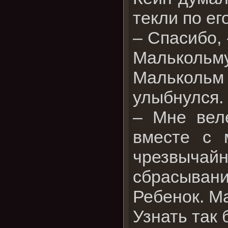
текли по ег
– Спасибо,
Малькольму
Малькольм 
улыбнулся.
– Мне веле
вместе с 
чрезвыча
сбрасывани
Ребенок. М
Узнать так 