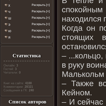
В тепле и 
Раскрыть [+]
Х
спокойным
Раскрыть [+]
Ч
находился п
Раскрыть [+]
Ш
Раскрыть [+]
Э
Когда он п
Раскрыть [+]
Ю
стоящих 
Раскрыть [+]
Я
остановился
– ...кольцо
Статистика
в руку воин
Онлайн:
3
Гостей:
3
Малькольм 
Читатели:
0
– Также в
Книг на сайте:
4188
Комментарии:
28321
Кейном.
Cообщения в ГК:
240
– И сейчас
Список авторов