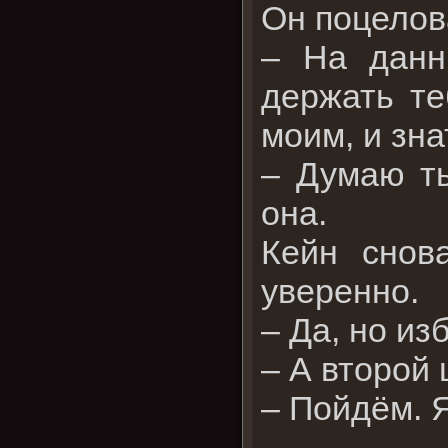
Он поцелов
– На данн
держать те
моим, и зна
– Думаю ты
она.
Кейн снов
уверенно.
– Да, но из
– А второй
– Пойдём. Я