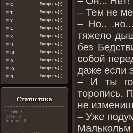
– Он... Нет!
Раскрыть [+]
С
– Тем не ме
Раскрыть [+]
Т
Раскрыть [+]
– Но.. .но
У
Раскрыть [+]
Ф
тяжело дыша
Раскрыть [+]
Х
без Бедств
Раскрыть [+]
Ч
Раскрыть [+]
Ш
собой перед
Раскрыть [+]
Э
даже если э
Раскрыть [+]
Ю
Раскрыть [+]
Я
– И ты го
торопись. П
Статистика
не измениш
Онлайн:
3
– Уже подум
Гостей:
3
Читатели:
0
Малькольм 