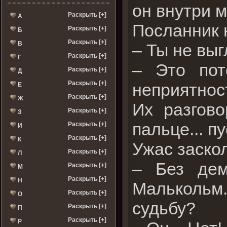
он внутри м
Раскрыть [+]
А
Посланник 
Раскрыть [+]
Б
Раскрыть [+]
В
– Ты не выг
Раскрыть [+]
Г
– Это пот
Раскрыть [+]
Д
Раскрыть [+]
неприятнос
Е
Раскрыть [+]
Ж
Их разгово
Раскрыть [+]
З
пальце... п
Раскрыть [+]
И
Раскрыть [+]
К
Ужас заскол
Раскрыть [+]
Л
– Без дем
Раскрыть [+]
М
Раскрыть [+]
Н
Малькольм.
Раскрыть [+]
О
судьбу?
Раскрыть [+]
П
Раскрыть [+]
Р