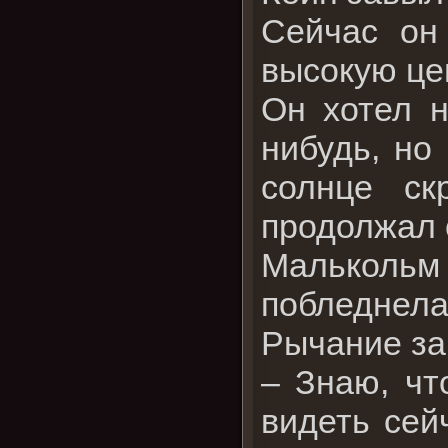
Сейчас он
высокую це
Он хотел н
нибудь, но
солнце ск
продолжал 
Малькольм 
побледнела,
Рычание за
– Знаю, чт
видеть сейч