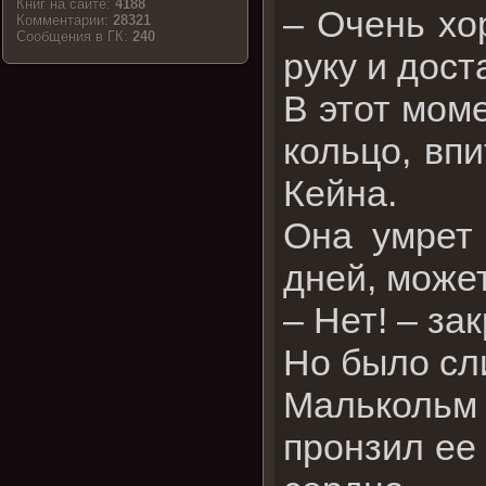
Книг на сайте:
4188
– Очень хо
Комментарии:
28321
Cообщения в ГК:
240
руку и дост
В этот мом
кольцо, вп
Кейна.
Она умрет 
дней, может
– Нет! – за
Но было сл
Малькольм
пронзил ее 