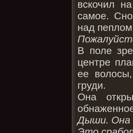
вскочил н
самое. Сно
над пеплом,
Пожалуйст
В поле зр
центре пла
ее волосы,
груди.
Она откры
обнаженное
Дыши. Она
Это срабо