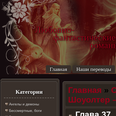
Любовно-
фантастические
роман
Главная
Наши переводы
Главная
»
С
Категории
Шоуолтер 
Ангелы и демоны
Бессмертные, боги
Глава 37