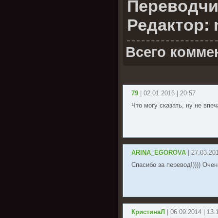
Переводчик
Редактор: 
Всего комме
79
| 02.01.2016 | 20:57
Что могу сказать, ну не впе
ARINA_EGOROVA
| 27.03.20
Спасибо за перевод!)))) Оче
КристинаЛ
| 06.09.2014 | 13: