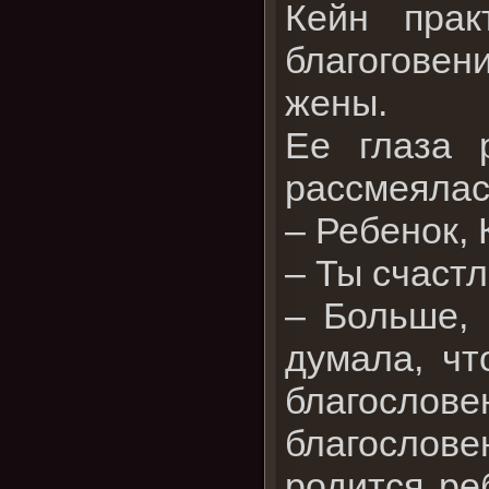
Кейн прак
благоговен
жены.
Ее глаза 
рассмеялас
– Ребенок, 
– Ты счаст
– Больше, 
думала, чт
благослове
благослове
родится реб