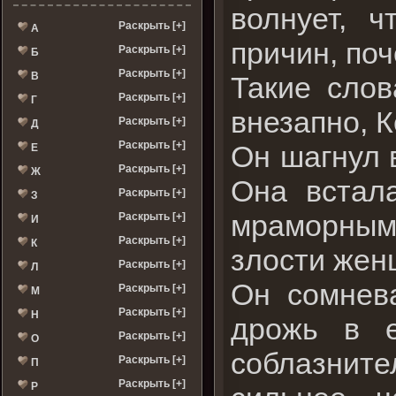
волнует, 
Раскрыть [+]
А
причин, по
Раскрыть [+]
Б
Раскрыть [+]
В
Такие слов
Раскрыть [+]
Г
внезапно, К
Раскрыть [+]
Д
Раскрыть [+]
Он шагнул в
Е
Раскрыть [+]
Ж
Она встала
Раскрыть [+]
З
мраморным 
Раскрыть [+]
И
Раскрыть [+]
К
злости жен
Раскрыть [+]
Л
Он сомнева
Раскрыть [+]
М
Раскрыть [+]
Н
дрожь в е
Раскрыть [+]
О
соблазните
Раскрыть [+]
П
Раскрыть [+]
Р