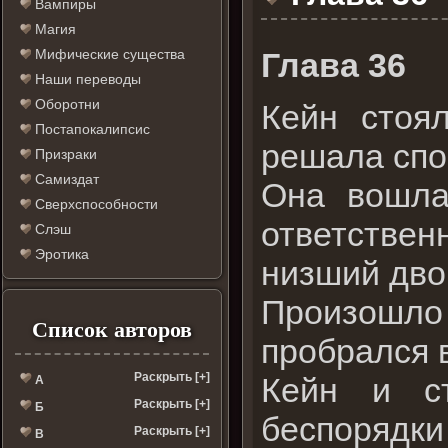
Вампиры
Магия
Глава 36
Мифические существа
Наши переводы
Оборотни
Кейн стоя
Постапокалипсис
решала спо
Призраки
Самиздат
Она вошла
Сверхспособности
ответствен
Слэш
Эротика
низший дво
Произошл
Список авторов
пробрался 
Раскрыть [+]
Кейн и ст
А
Раскрыть [+]
Б
беспорядки
Раскрыть [+]
В