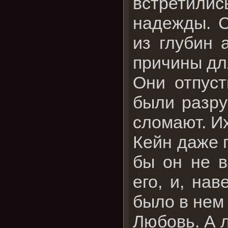
встретилис
надежды. С
из глубин 
причины дл
Они отпуст
были разру
сломают. Их
Кейн даже п
бы он не в
его, и, на
было в нем 
Любовь. А 