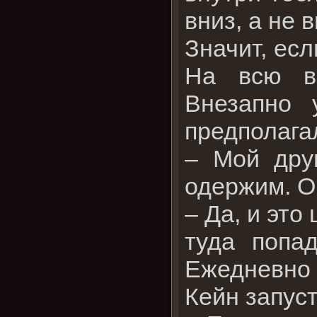
вниз, а не 
Значит, есл
На всю ве
Внезапно 
предполага
– Мой дру
одержим. О
– Да, и это
туда попа
Ежедневно 
Кейн запус