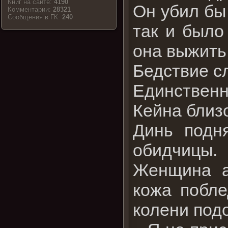
Книг на сайте:
4190
Он убил бы
Комментарии:
28321
Cообщения в ГК:
240
так и было
она выжить
Бедствие с
Единственн
Кейна близо
Динь подн
обидчицы.
Женщина а
кожа побле
колени подо