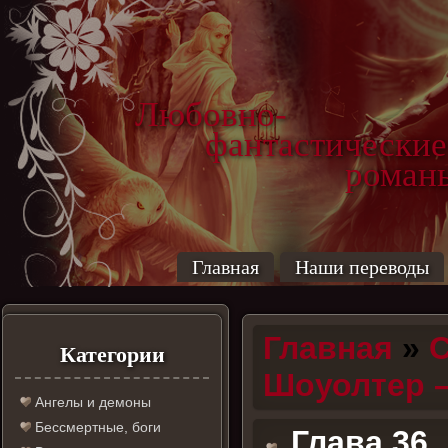
Любовно-
фантастические
роман
Главная
Наши переводы
Главная
»
С
Категории
Шоуолтер 
Ангелы и демоны
Бессмертные, боги
Глава 36