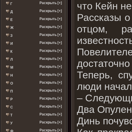
что Кейн не
Раскрыть [+]
Г
Раскрыть [+]
Д
Рассказы о 
Раскрыть [+]
Е
отцом, р
Раскрыть [+]
Ж
Раскрыть [+]
З
известност
Раскрыть [+]
И
Повелителе
Раскрыть [+]
К
Раскрыть [+]
Л
достаточно
Раскрыть [+]
М
Теперь, сп
Раскрыть [+]
Н
Раскрыть [+]
люди начал
О
Раскрыть [+]
П
– Следующи
Раскрыть [+]
Р
Два Опулен
Раскрыть [+]
С
Раскрыть [+]
Т
Динь почув
Раскрыть [+]
У
Раскрыть [+]
Ф