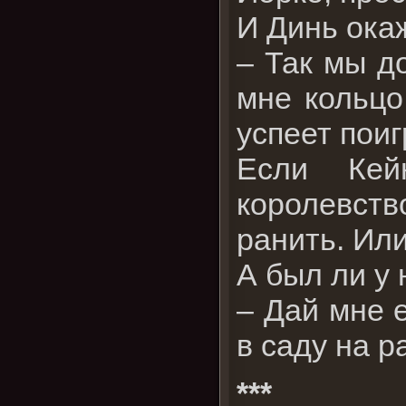
И Динь окаж
– Так мы д
мне кольцо
успеет поиг
Если Кей
королевст
ранить. Ил
А был ли у
– Дай мне 
в саду на р
***