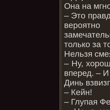
Она на мгн
– Это правд
вероятно
замечатель
только за т
Нельзя сме
– Ну, хорош
вперед. – И
Динь взвизг
– Кейн!
– Глупая Ф