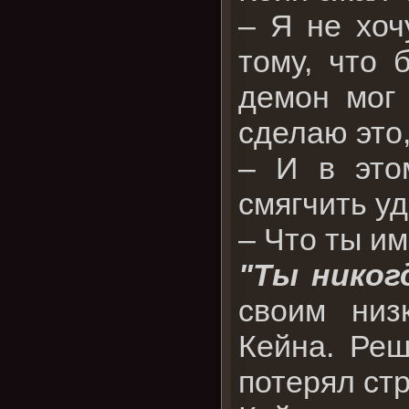
– Я не хоч
тому, что 
демон мог 
сделаю это,
– И в этом
смягчить уд
– Что ты и
"Ты никог
своим низ
Кейна. Реш
потерял ст