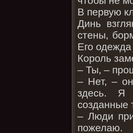
чтобы не мо
В первую кл
Динь взгля
стены, бор
Его одежда
Король зам
– Ты, – про
– Нет, – о
здесь. Я
созданные 
– Люди при
пожелаю.