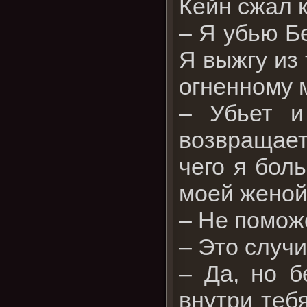
Кейн сжал к
– Я убью Бе
Я выжгу из
огненному м
– Убьет и
возвращает
чего я бол
моей жено
– Не поможе
– Это случи
– Да, но б
внутри тебя