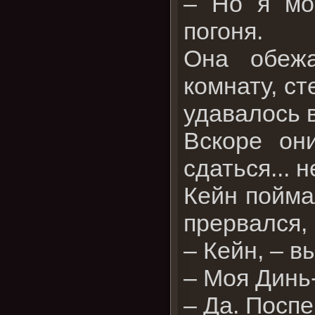
– Но я мо
погоня.
Она обежа
комнату, ст
удавалось в
Вскоре он
сдаться... н
Кейн поймал
прервался, 
– Кейн, – в
– Моя Динь
– Да. Поспе