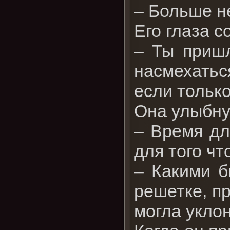
– Больше не
Его глаза 
– Ты приш
насмехатьс
если тольк
Она улыбну
– Время дл
для того чт
– Какими б
решетке, пр
могла уклон