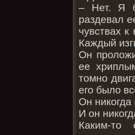
– Нет. Я 
раздевал е
чувствах к
Каждый изг
Он проложи
ее хриплы
томно двига
его было вс
Он никогда
И он никогд
Каким-то