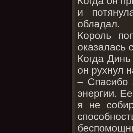
Когда он пр
и потянул
обладал.
Король по
оказалась 
Когда Динь 
он рухнул н
– Спасибо 
энергии. Ее
я не соби
способнос
беспомощны