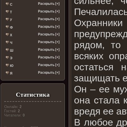
сильнее, 
Раскрыть [+]
С
Печалилась
Раскрыть [+]
Т
Раскрыть [+]
Охранник
У
Раскрыть [+]
Ф
предупрежд
Раскрыть [+]
Х
рядом, то 
Раскрыть [+]
Ч
Раскрыть [+]
Ш
всяких опр
Раскрыть [+]
Э
остаться 
Раскрыть [+]
Ю
Раскрыть [+]
Я
защищать ее
Он – ее му
Статистика
она стала 
Онлайн:
2
вредя ее ав
Гостей:
2
Читатели:
0
В любое др