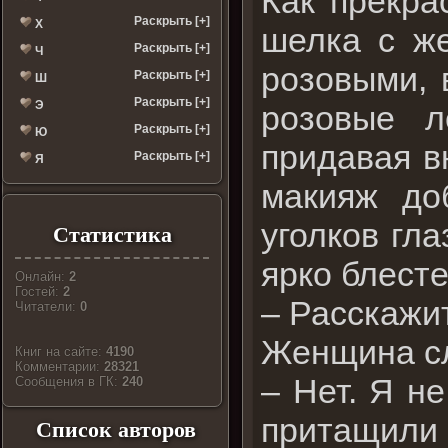
Как прекра
Раскрыть [+]
Х
шелка с ж
Раскрыть [+]
Ч
розовыми, 
Раскрыть [+]
Ш
Раскрыть [+]
Э
розовые 
Раскрыть [+]
Ю
придавая в
Раскрыть [+]
Я
макияж до
уголков гл
Статистика
ярко блесте
Онлайн:
2
Гостей:
2
– Расскажит
Читатели:
0
Женщина сл
Книг на сайте:
4190
Комментарии:
28321
– Нет. Я не
Cообщения в ГК:
240
притащили 
Список авторов