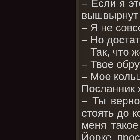
– Если я э
вышвырнут 
– Я не совс
– Но достат
– Так, что 
– Твое обр
– Мое коль
Посланник 
– Ты верно
стоять до к
меня такое
Йорке, прос