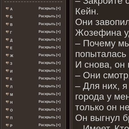
– Закройте с
Кейн.
Раскрыть [+]
А
Раскрыть [+]
Б
Они завопил
Раскрыть [+]
В
Жозефина у
Раскрыть [+]
Г
Раскрыть [+]
– Почему мы
Д
Раскрыть [+]
Е
попыталась 
Раскрыть [+]
Ж
И снова, он
Раскрыть [+]
З
Раскрыть [+]
И
– Они смотря
Раскрыть [+]
К
– Для них, я
Раскрыть [+]
Л
города у ме
Раскрыть [+]
М
Раскрыть [+]
Н
только он н
Раскрыть [+]
О
Он выгнул б
Раскрыть [+]
П
Раскрыть [+]
– Имеет. Кт
Р