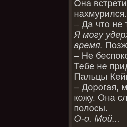
Она встрети
нахмурился
– Да что не 
Я могу удер
время.
Позже
– Не беспоко
Тебе не при
Пальцы Кейн
– Дорогая, 
кожу. Она с
полосы.
О-о. Мой...