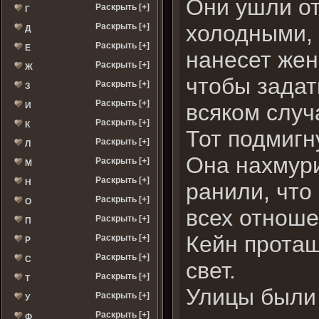
Они ушли от
Раскрыть [+]
Г
холодными, 
Раскрыть [+]
Д
Раскрыть [+]
Е
нанесет жен
Раскрыть [+]
Ж
чтобы задат
Раскрыть [+]
З
Раскрыть [+]
всяком случ
И
Раскрыть [+]
К
Тот подмигн
Раскрыть [+]
Л
Она нахмури
Раскрыть [+]
М
Раскрыть [+]
Н
ранили, что
Раскрыть [+]
О
всех отноше
Раскрыть [+]
П
Кейн протащ
Раскрыть [+]
Р
Раскрыть [+]
С
свет.
Раскрыть [+]
Т
Улицы были 
Раскрыть [+]
У
Раскрыть [+]
Ф