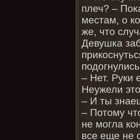
плеч? – Пок
местам, о ко
же, что слу
Девушка заб
прикоснутьс
подогнулис
– Нет. Руки
Неужели эт
– И ты знаеш
– Потому что
не могла ко
все еще не с