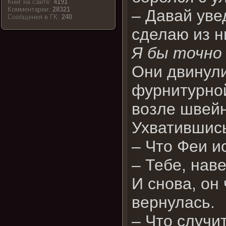
Книг на сайте:
4191
Комментарии:
28321
– Давай уве
Cообщения в ГК:
240
сделаю из н
Я бы точно
Они двинули
фурнитурной
возле швейн
Ухватившись
– Что Феи и
– Тебе, наве
И снова, он
вернулась.
– Что случит