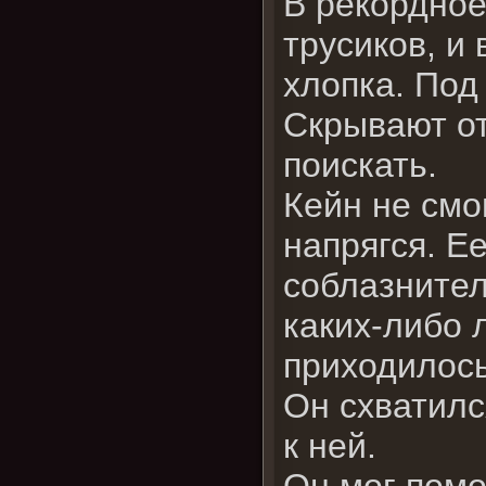
В рекордное
трусиков, и
хлопка. Под
Скрывают от
поискать.
Кейн не смо
напрягся. Е
соблазнител
каких-либо 
приходилос
Он схватилс
к ней.
Он мог помо