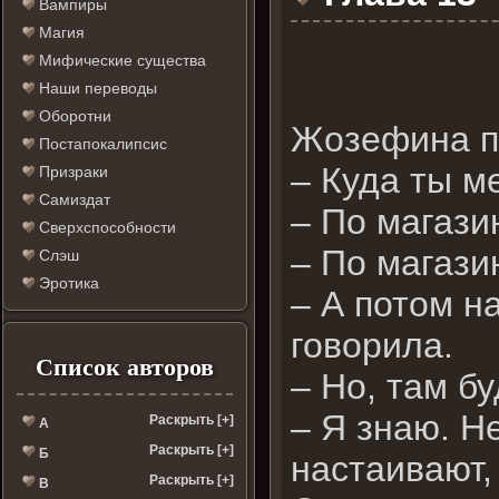
Вампиры
Магия
Мифические существа
Наши переводы
Оборотни
Жозефина по
Постапокалипсис
– Куда ты 
Призраки
Самиздат
– По магази
Сверхспособности
– По магаз
Слэш
Эротика
– А потом н
говорила.
Список авторов
– Но, там б
– Я знаю. Н
Раскрыть [+]
А
Раскрыть [+]
Б
настаивают,
Раскрыть [+]
В