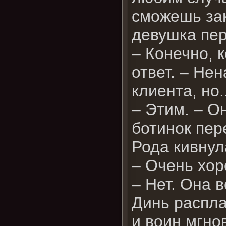
сможешь зак
девушка пе
– Конечно, 
ответ. – Не
клиента, но
– Этим. – О
ботинок пер
Рода кивнул
– Очень хор
– Нет. Она 
Динь распла
и воин мгно