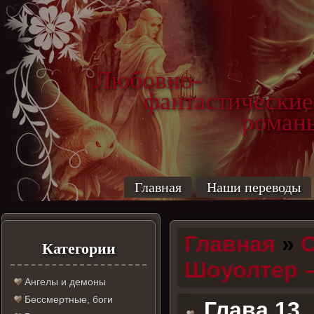
Любовно-
фантастические
роман
Главная
Наши переводы
Главная
»
С
Категории
Шоуолтер 
Ангелы и демоны
Бессмертные, боги
Глава 13