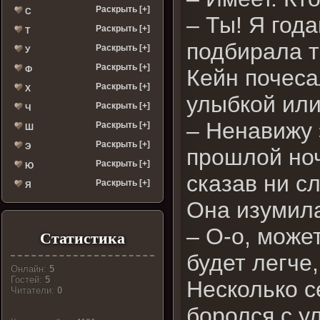
Раскрыть [+]
С
– Ты! Я год
Раскрыть [+]
Т
подбирала т
Раскрыть [+]
У
Раскрыть [+]
Ф
Кейн почеса
Раскрыть [+]
Х
улыбкой или
Раскрыть [+]
Ч
– Ненавижу
Раскрыть [+]
Ш
Раскрыть [+]
Э
прошлой ноч
Раскрыть [+]
Ю
сказав ни с
Раскрыть [+]
Я
Она изумил
– О-о, может
Статистика
будет легче,
Онлайн:
5
Гостей:
5
Несколько с
Читатели:
0
боролся с у