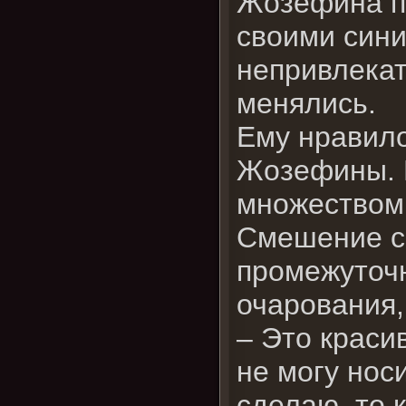
Жозефина по
своими сини
непривлекат
менялись.
Ему нравило
Жозефины. Н
множеством 
Смешение св
промежуточн
очарования,
– Это краси
не могу нос
сделаю, то 