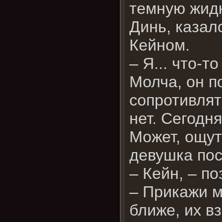
темную жидк
Динь, казал
Кейном.
– Я... что-то
Молча, он п
сопротивлят
нет. Сегодня
Может, ощут
девушка по
– Кейн, – по
– Прикажи м
ближе, их в