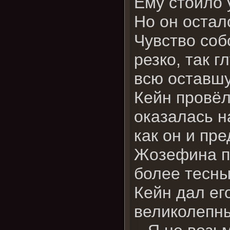
Ему стоило 
Но он остал
Чувство соб
резко, так г
всю оставшу
Кейн провёл
оказалась н
как он и пр
Жозефина по
более тесны
Кейн дал ег
великолепны