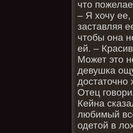
что пожелае
– Я хочу ее
заставляя е
чтобы она н
ей. – Красив
Может это н
девушка ощу
достаточно 
Отец говори
Кейна сказа
любимый все
одетой в ло