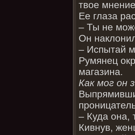
твое мнение
Ее глаза ра
– Ты не мож
Он наклонил
– Испытай м
Румянец окр
магазина.
Как мог он 
Выпрямивши
проницател
– Куда она, 
Кивнув, жен