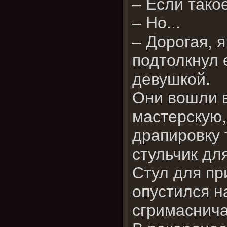
– Если тако
– Но...
– Дорогая, я
подтолкнул 
девушкой.
Они вошли 
мастерскую,
драпировку 
стульчик д
Стул для пр
опустился н
сгримаснича