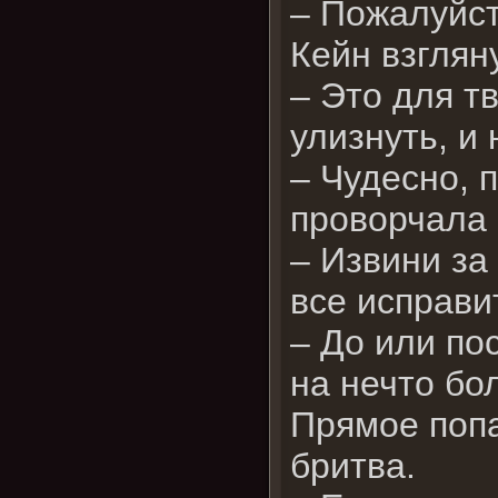
– Пожалуйст
Кейн взглян
– Это для т
улизнуть, и
– Чудесно, 
проворчала 
– Извини за
все исправи
– До или по
на нечто б
Прямое попа
бритва.