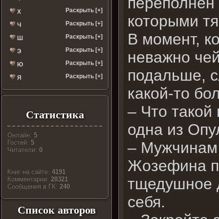
переполнен
Раскрыть [+]
Х
которыми тя
Раскрыть [+]
Ч
В момент, к
Раскрыть [+]
Ш
Раскрыть [+]
Э
неважно чей
Раскрыть [+]
Ю
подальше, с
Раскрыть [+]
Я
какой-то бо
– Что такой
Статистика
одна из Опу
Онлайн:
5
– Мужчинам 
Гостей:
5
Читатели:
0
Жозефина по
Книг на сайте:
4191
тщедушное д
Комментарии:
28321
Cообщения в ГК:
240
себя.
Список авторов