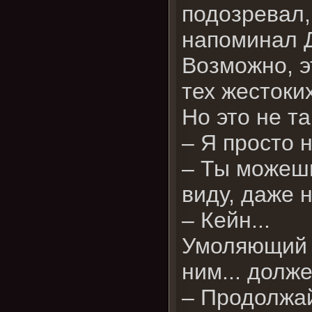
подозревал,
напоминал Д
Возможно, э
тех жестоки
Но это не т
– Я просто н
– Ты можешь
виду, даже н
– Кейн...
Умоляющий т
ним... долж
– Продолжай