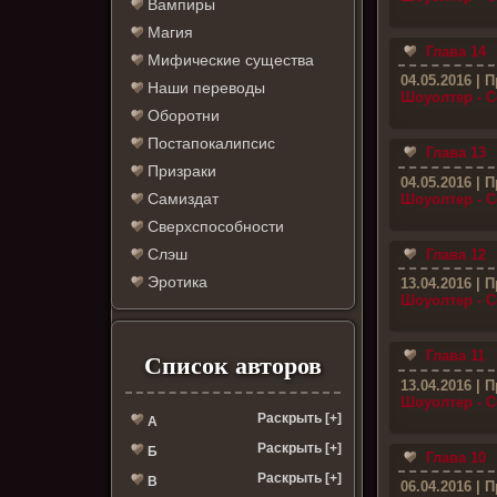
Вампиры
Магия
Глава 14
Мифические существа
04.05.2016
| П
Наши переводы
Шоуолтер - С
Оборотни
Постапокалипсис
Глава 13
Призраки
04.05.2016
| П
Самиздат
Шоуолтер - С
Сверхспособности
Слэш
Глава 12
Эротика
13.04.2016
| П
Шоуолтер - С
Глава 11
Список авторов
13.04.2016
| П
Шоуолтер - С
Раскрыть [+]
А
Раскрыть [+]
Б
Глава 10
Раскрыть [+]
В
06.04.2016
| П