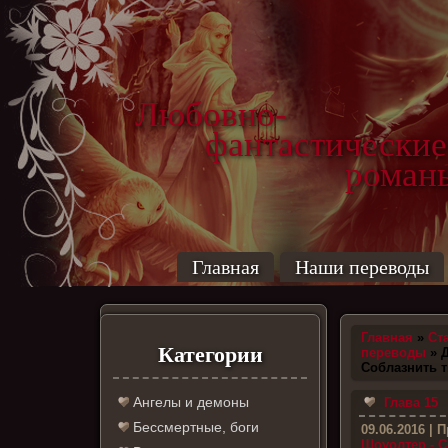
Любовно-
фантастические
роман
Главная
Наши переводы
Главная
»
Ст
Категории
переводы
» 
Соблазнить 
Ангелы и демоны
Глава 15
Бессмертные, боги
09.06.2016
| П
Шоуолтер - С