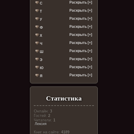
Раскрыть [+]
С
Раскрыть [+]
Т
Раскрыть [+]
У
Раскрыть [+]
Ф
Раскрыть [+]
Х
Раскрыть [+]
Ч
Раскрыть [+]
Ш
Раскрыть [+]
Э
Раскрыть [+]
Ю
Раскрыть [+]
Я
Статистика
Онлайн:
3
Гостей:
2
Читатели:
1
Лексия
Книг на сайте:
4189