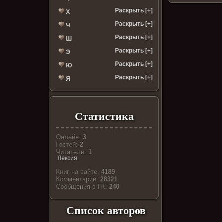
Раскрыть [+]
Х
Раскрыть [+]
Ч
Раскрыть [+]
Ш
Раскрыть [+]
Э
Раскрыть [+]
Ю
Раскрыть [+]
Я
Статистика
Онлайн:
3
Гостей:
2
Читатели:
1
Лексия
Книг на сайте:
4189
Комментарии:
28321
Cообщения в ГК:
240
Список авторов