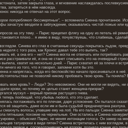
стонала, затем закрыла глаза, и мгновение наслаждалась послевкусием.
тва, затеряться в нём навсегда.
ронос никогда не отвечал на этот вопрос.
торое потребляют бессмертные",
– вспомнила Сиенна прочитанное. Ис
ифы зачастую вводили в заблуждение, оказывались чистой ложью или е
опросов на эту тему. – Парис прицепил флягу на одну из петель её ремн
становится плохо... я имею в виду, почувствуешь, что слабеешь, сделай
взглядом. Синева его глаз в считанные секунды покрылась льдом, превр
а неделя с того раза, как Кронос давал тебе это выпить, так?
ивать её, а она его – нет? Сиенна могла не отвечать или потребовать р
исе расстраивали её, и она не станет списывать это на очевидный стрес
то выпила, хватит на несколько дней. – Парис схватил её за плечи и вс
и ничего из того, что я говорил, запомни хотя бы это.
енна и напряглась, когда его беспокойство начало просачиваться в неё.
 обстоятельствах не позволяй никому пробовать твою кровь. Ты поняла?
бовать мою кровь? – Люди? Это невозможно. Они не могли ни видеть, н
дали крови, но почему их целью станет женщина-призрак?
ргался мускул – верный признак растущего гнева.
А теперь пообещай, что убьёшь любого, кто это сделает.
ялась поглаживать его по плечам, даря успокоение. Он пытался сказать 
лся её защитить, даже если им и была судьбой предначертана разлука.
бы смахнуть волосы, упавшие ему на лоб. На его пальцах Сиенна замети
тёрла пятнышки, похожие на чернильные. Они остались и Сиенна нахмури
туировки, – объяснил Парис, не меняя интонации голоса. Он замер на м
пальцев татуировки в виде пятен? Сиенна встретилась с ним взглядом,
овала первое и, сосредоточившись на втором, подняла кончик его пальц