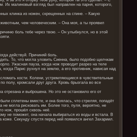
ым. Их малиновый взгляд был направлен на парня, которого,
ных клинка из ножен, скрещенных на спине. – Какую
 животным, чем человеческим. – Она моя, а ты проявил
ричиню боль тебе через твою. – Он улыбнулся, но в этой
кояти.
Тогда действуй. Причиняй боль.
едить. То, что могла уловить Сиенна, было подобно щелчкам
горло. Ужасная пауза, когда нож проводит разрез на теле
, когда Парис рухнул на землю, а его противник, нависая над
 сломать кости. Колени, устремляющиеся в чувствительные
по полу, кромсали друг друга. Кровь брызгала во все
 отрезана и выброшена. Но это не остановило его от
были сплетены вместе, и она боялась, что стреляя, попадёт
 не могла рисковать им. Более того, пуля, вероятно, не
го нож, прошёл сквозь неё.
ому не поможет, она начала выбираться из воды и встала. В
а коже. Секунду спустя перед ней появился ангел Захариил.