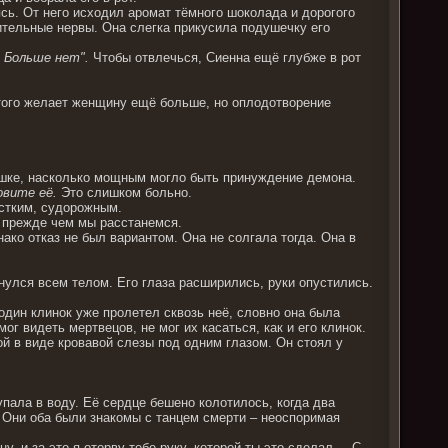
сь. От него исходил аромат тёмного шоколада и дорогого
ительные нервы. Она слегка прикусила подушечку его
. Больше нет".
Чтобы отвлечься, Сиенна ещё глубже в рот
т этого желает женщину ещё больше, но оплодотворение
лышке, насколько мощным могло быть принуждение демона.
вите её.
Это слишком больно.
ёстким, судорожным.
, прежде чем мы расстанемся.
ко отказ не был вариантом. Она не солгала тогда. Она в
нулся всем телом. Его глаза расширились, руки опустились.
один клинок уже пролетел сквозь неё, словно она была
мог видеть мертвецов, не мог их касаться, как и его клинок.
й в виде кровавой слезы под одним глазом. Он стоял у
 упала в воду. Её сердце бешено колотилось, когда два
. Они оба были знакомы с танцем смерти – неоспоримая
, и за это я оторву тебе руку, которой ты это сделал. – С