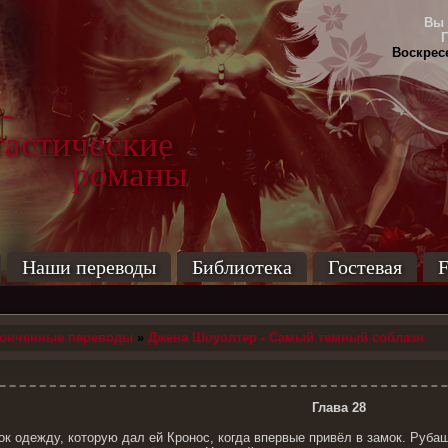
Вы 
Воскресе
-
тические
маны
Наши переводы
Библиотека
Гостевая
F
конченные переводы
»
Джена Шоуолтер - Самый темный соблазн
Глава 28
ок одежду, которую дал ей Кронос, когда впервые привёл в замок. Рубаш