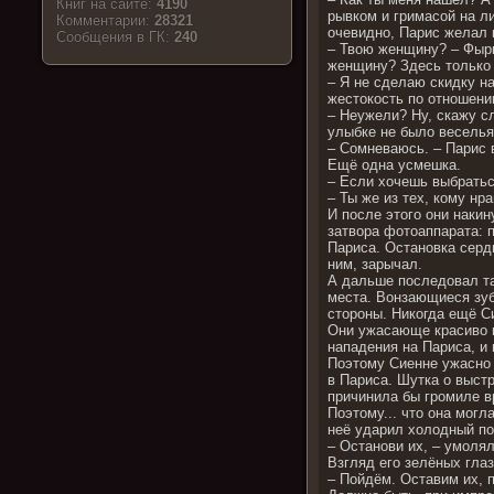
Книг на сайте:
4190
рывком и гримасой на ли
Комментарии:
28321
очевидно, Парис желал 
Cообщения в ГК:
240
– Твою женщину? – Фырк
женщину? Здесь только 
– Я не сделаю скидку н
жестокость по отношению
– Неужели? Ну, скажу с
улыбке не было веселья
– Сомневаюсь. – Парис 
Ещё одна усмешка.
– Если хочешь выбратьс
– Ты же из тех, кому нр
И после этого они накин
затвора фотоаппарата: п
Париса. Остановка сердц
ним, зарычал.
А дальше последовал та
места. Вонзающиеся зубы
стороны. Никогда ещё Си
Они ужасающе красиво в
нападения на Париса, и 
Поэтому Сиенне ужасно 
в Париса. Шутка о выстр
причинила бы громиле вр
Поэтому... что она мог
неё ударил холодный по
– Останови их, – умоля
Взгляд его зелёных гла
– Пойдём. Оставим их, п