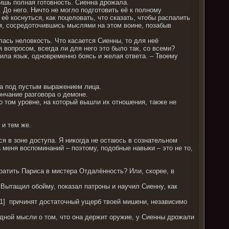
лишь полная готовность. Сиенна дрожала.
. До него. Ничто не могло подготовить её к полному
ё коснуться, как поцеловать, что сказать, чтобы распалить
им, сосредоточившись мыслями на этом воине, позабыв
лась неловкость. Что касается Сиенны, то для неё
вопросом, всегда ли для него это было так, со всеми?
усила язык, одновременно боясь и желая ответа. – Твоему
ва под пустым выражением лица.
ончание разговора о демоне.
а о том уровне, на который вышли их отношения, также не
 и тем же.
ся в зоне доступа. Я никогда не остаюсь в сознательном
 меня воспоминаний – поэтому, подобные навыки – это не то,
ратить Париса в мистера Отдалённость? Или, скорее, в
 Вытащил обойму, показал патроны и научил Сиенну, как
и[1] причинят достаточный ущерб твоей мишени, независимо
одной мысли о том, что она держит оружие, у Сиенны дрожали