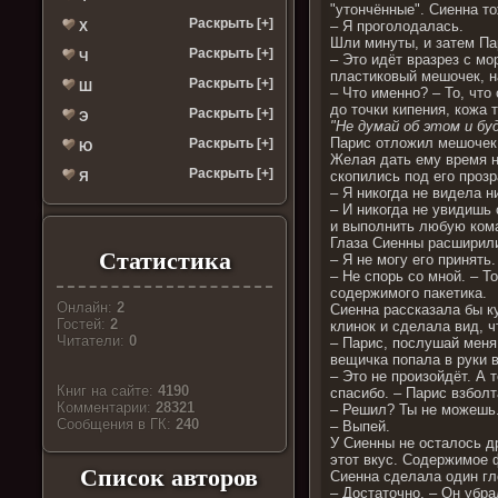
"утончённые". Сиенна т
Раскрыть [+]
– Я проголодалась.
Х
Шли минуты, и затем П
Раскрыть [+]
Ч
– Это идёт вразрез с м
пластиковый мешочек, 
Раскрыть [+]
Ш
– Что именно? – То, что
до точки кипения, кожа 
Раскрыть [+]
Э
"Не думай об этом и бу
Парис отложил мешочек 
Раскрыть [+]
Ю
Желая дать ему время н
Раскрыть [+]
скопились под его прозр
Я
– Я никогда не видела н
– И никогда не увидишь 
и выполнить любую коман
Глаза Сиенны расширил
Статистика
– Я не могу его принять
– Не спорь со мной. – 
содержимого пакетика.
Онлайн:
2
Сиенна рассказала бы ку
Гостей:
2
клинок и сделала вид, ч
Читатели:
0
– Парис, послушай меня
вещичка попала в руки в
– Это не произойдёт. А 
Книг на сайте:
4190
спасибо. – Парис взбол
Комментарии:
28321
– Решил? Ты не можешь.
Cообщения в ГК:
240
– Выпей.
У Сиенны не осталось д
этот вкус. Содержимое 
Список авторов
Сиенна сделала один гло
– Достаточно. – Он убр