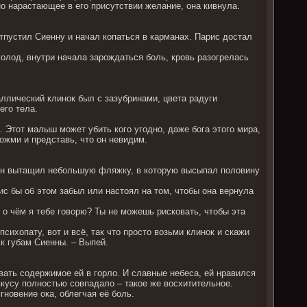
о нарастающее в его присутствии желание, она кивнула.
тпустил Сиенну и начал копаться в карманах. Парис достал
 голод, внутри начала зарождаться боль, кровь разогрелась
аллический клинок был с зазубринами, цвета радуги
его тела.
я. Этот малыш может убить кого угодно, даже бога этого мира,
сожми и представь, что он невидим.
воин вытащил небольшую фляжку, в которую высыпал половину
ис бы об этом забыл или настоял на том, чтобы она вернула
о чём я тебе говорю? Ты не можешь рисковать, чтобы эта
психопату, вот и всё, так что просто возьми клинок и скажи
к губам Сиенны. – Выпей.
вать содержимое ей в горло. И славные небеса, ей нравился
вкусу полностью совпадало – такое же восхитительное.
гновение ока, облегчая её боль.