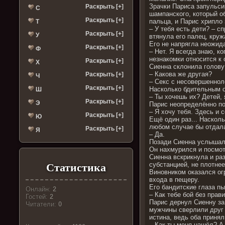
Зрачки Париса запульси
Раскрыть [+]
С
шампанского, который о
Раскрыть [+]
пальца, и Парис хрипло 
Т
– У тебя есть дети? – с
Раскрыть [+]
У
втянула его палец, кру
Его не напрягла неожид
Раскрыть [+]
Ф
– Нет. Я всегда знаю, к
незнакомки относится к 
Раскрыть [+]
Х
Сиенна склонила голову
– Какова же другая?
Раскрыть [+]
Ч
– Секс с несовершеннол
Раскрыть [+]
Насколько бдительным о
Ш
– Ты хочешь их? Детей,
Раскрыть [+]
Э
Парис неопределённо по
– Я хочу тебя. Здесь и 
Раскрыть [+]
Ю
Ещё один раз... Наскол
любом случае бы отдал
Раскрыть [+]
Я
– Да.
Позади Сиенна услышала
Он нахмурился и посмот
Сиенна вскрикнула и ра
субстанцией, не плотнее
Статистика
Виновником оказался ог
входа в пещеру.
Его бандитские глаза п
Онлайн:
2
– Как тебе бой без прав
Гостей:
2
Парис дернул Сиенну за 
Читатели:
0
мужчины сверлили друг 
истина, ведь оба принял
– Как ты меня нашёл? А 