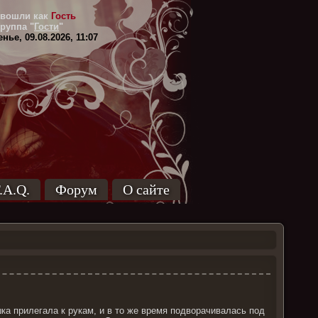
вошли как
Гость
Группа
"
Гости
"
нье, 09.08.2026, 11:07
.A.Q.
Форум
О сайте
ка прилегала к рукам, и в то же время подворачивалась под