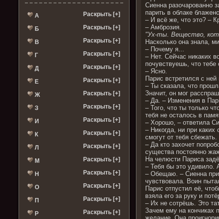
Сиенна разочарованно за
парить в облаке блаженс
Раскрыть [+]
А
– И всё же, что это? – К
– Амброзия.
Раскрыть [+]
Б
"Ух-ты. Вещество, ко
Раскрыть [+]
Насколько она знала, м
В
– Почему я...
Раскрыть [+]
Г
– Нет. Сейчас никаких в
почувствуешь, что тебе 
Раскрыть [+]
Д
– Ясно.
Парис встретился с ней 
Раскрыть [+]
Е
– Ты сказала, что прошл
Значит, он мог расспраш
Раскрыть [+]
Ж
– Да. – Изменения в Пар
Раскрыть [+]
– Того, что ты только ч
З
тебя не осталось в памят
Раскрыть [+]
И
– Хорошо, – ответила Си
– Никогда, ни при каких
Раскрыть [+]
К
смогут от тебя сбежать.
– Да кто захочет попро
Раскрыть [+]
Л
существа постоянно жаж
На челюсти Париса задё
Раскрыть [+]
М
– Тебя бы это удивило. 
Раскрыть [+]
– Обещаю. – Сиенна прин
Н
чувствовала. Воин пыта
Раскрыть [+]
О
Парис отпустил её, что
взяла его за руку и по
Раскрыть [+]
П
– Их не сотрёшь. Это та
Зачем ему на кончиках 
Раскрыть [+]
Р
желание. Она проигнорир