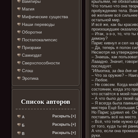
Вампиры
крыльями, не обхватыва
Что только что она твор
Магия
пробуждению тела. Воин
её желание всё сильнее
Мифические существа
остальной мир.
Наши переводы
И всё же, как бы красив
произошедшее оказалось
Оборотни
– Итак, э-э-э, то, что 
демону?
Постапокалипсис
Парис кивнул и сел на к
Призраки
– Да, теперь я полон сил
Несмотря на утверждени
Самиздат
– Знаешь, как пользоват
Лааадно. Значит, говори
Сверхспособности
последует.
Слэш
"Идиотка, за два дня н
– Что за оружие? – Наиг
Эротика
– Любое.
– Не совсем. Когда мной
состоянии, когда это п
что остаётся в моей пам
– А что было до твоей 
Список авторов
– Я всегда была паиньк
мистера Ещё Большая О
Но Парис удивил её. Он
Раскрыть [+]
поставить всё на место
А
– Всё, что тебе нужно 
Раскрыть [+]
Б
от того, куда ты её рани
А что, если она промах
Раскрыть [+]
В
руки.