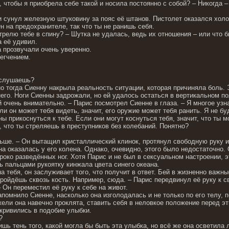
ь, чтобы я приобрела себе такой и носила постоянно с собой? – Никогда –
и сунул железную штуковину за пояс её штанов. Пистолет оказался холо
Он на предохранителе, так что ты не ранишь себя.
трелю тебе в спину? – Шутка не удалась, ведь их отношения – или что 
а её удивил.
а прозвучали очень уверенно.
егчением.
 слушаешь?
но тогда Сиенну накрыла реальность ситуации, которая причиняла боль.
него. Ноги Сиенны задрожали, но ей удалось остаться в вертикальном по
 очень внимательно. – Парис посмотрел Сиенне в глаза. – Я многое узна
ли он может тебя видеть, значит, его оружие может тебя ранить. Я не б
ны прикоснуться к тебе. Если они могут коснуться тебя, значит, что ты
, что ты стреляешь в преступников без колебаний. Понятно?
ьше. – Он вытащил кристаллический клинок, протянул свободную руку 
на оказалась у его колена. Однако, очевидно, этого было недостаточно. 
роко разведённых ног. Хотя Парис и не был в сексуальном настроении, э
ь пальцами рукоятку кинжала цвета синего океана.
на тебя, он заслуживает того, что получит в ответ. Бей в жизненно важны
пройдёшь сквозь кость. Например, сюда. – Парис передвинул её руку к с
 Он переместил её руку к себе на живот.
помнило Сиенне, насколько она изголодалась и не только по его телу, п
ели она навечно проклята, ставить себя в неловкое положение перед э
кривились в подобие улыбки.
?
ишь тень того, какой могла бы быть эта улыбка, но всё же она осветила 