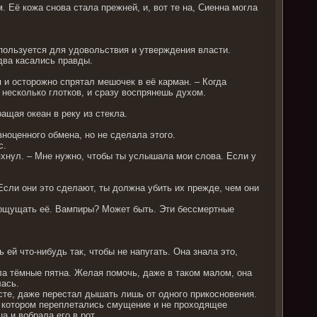
 Её кожа снова стала прежней, и, вот те на, Сиенна могла
пользуется для удовольствия и утверждения власти.
два касались правды.
я и осторожно спрятал мешочек в её карман. – Когда
 несколько глотков, и сразу воспрянешь духом.
ащая океан в реку из стекла.
авноценного обмена, но не сделала этого.
с.
тряхнул. – Мне нужно, чтобы ты услышала мои слова. Если у
 Если они это сделают, ты должна убить их прежде, чем они
и ощущать её. Вампиры? Может быть. Эти бессмертные
ей что-нибудь так, чтобы не напугать. Она знала это,
ла тёмные пятна. Желая помочь, даже в таком малом, она
лась.
есте, даже перестал дышать лишь от одного прикосновения.
 в котором переплетались смущение и не проходящее
а и вобрала его в рот.