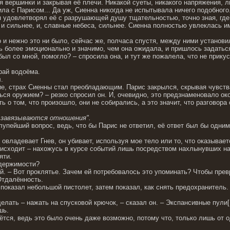
я вершинки и закрывая её плечи. Никакой суеты, никакого напряжения, 
ила с Парисом... Да уж, Сиенна никогда не испытывала ничего подобного
 удовлетворял её с разрушающей душу тщательностью, точно зная, где е
 и сильнее, и, славные небеса, сильнее. Сиенна полностью увлеклась 
о и нежно это ни было, сейчас же, полчаса спустя, между ними установи
 более эмоционально и значимо, чем она ожидала, и пришлось задаться 
ты был со мной, помогло? – спросила она, и тут же пожалела, что не прик
рай водоёма.
.
е, страх Сиенны стал преобладающим. Парис закрылся, скрывая чувст
ься оружием? – резко спросил он. И, очевидно, это предзнаменовало ок
ть о том, что произошло, они не собирались, а это значит, что разговор
е завязываются отношения".
лупейший вопрос, ведь, что бы Парис не ответил, её ответ был бы одним
 овладевает Гнев, он убивает, используя мое тело или то, что оказывает
роисходит – нахожусь в курсе событий лишь посредством нахлынувших на
яти.
одержимости?
ой. – Вот проклятье. Зачем ей потребовалось это упоминать? Чтобы прев
тдалённость.
 показал небольшой пистолет, затем показал, как снять предохранитель.
.
сделать – нажать на спусковой крючок, – сказал он. – Экспансивные пул
шь.
нётся, ведь это было очень даже возможно, потому что, только лишь от 