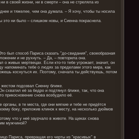
 ни в своей жизни, ни в смерти – она не стреляла из
днее и тяжелее, чем она думала. – Я хочу, чтобы ты носила
бы это ни было – слишком новы, и Сиенна покраснела.
 Это был способ Париса сказать "до-свидания", своеобразная
ложении и не рухнуть. – Да, – повторила она.
л о живых мертвецах. Если кто-то тебе угрожает, значит, он
уду напоминать тебе о людях за пределами этого мира, как
 можешь коснуться их. Поэтому, сначала ты действуешь, потом
и жестом подозвал Сиенну ближе.
Он схватил её за бедро и подтянул ближе, так, что она
то прикосновение снова возбудило её.
е органы, в те места, где они мягкие и тебе не придётся
воему боку, приложив клинок к месту, на несколько дюймов
отому что у неё заурчало в животе. На щеках снова
тим мужчиной?
лицо Париса, превращая его черты из "красивых" в