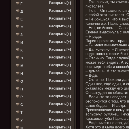
– Так, значит, ты хочеш
Раскрыть [+]
Г
пистолета.
– Нет. – Он наклонился 
Раскрыть [+]
Д
с собой этот пистолет. 
Раскрыть [+]
– Не боишься, что я выс
Е
Конечно же, Парис снов
Раскрыть [+]
Ж
– Нет, не боюсь. – Слов
Сиенна выдохнула с обл
Раскрыть [+]
З
– Я рада.
Парис прочистил горло.
Раскрыть [+]
И
– Ты меня внимательно
– Да, конечно. – И имен
Раскрыть [+]
К
подготовка к жизни без 
Раскрыть [+]
– Отлично. Тогда слушай
Л
может тебя видеть. А ес
Раскрыть [+]
М
они видят тебя и способ
– думаешь. А это значит
Раскрыть [+]
Н
– Д-да.
– Отлично. Поехали дал
Раскрыть [+]
О
Один шаг, ещё один, и о
оказалась между его ши
Раскрыть [+]
П
Он вынудил ее обхватит
Раскрыть [+]
– Если кто-то нападает 
Р
беспокоится о том, что 
Раскрыть [+]
С
выше бедра. – И сюда. –
Прикосновение к нему на
Раскрыть [+]
Т
вспыхнул румянец. Неуж
Красивые губы Париса с
Раскрыть [+]
У
– Ещё ничего не ела, да
Хотя это и была всего л
Раскрыть [+]
Ф