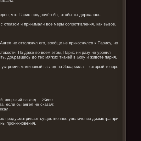
лышала.
ерен, что Парис предпочёл бы, чтобы ты держалась
 с отказом и принимали все меры сопротивления, как вызов.
Ангел не оттолкнул его, вообще не прикоснулся к Парису, но
токости. Но даже во всём этом, Парис ни разу не уронил
ять, добравшись до тех мягких тканей в боку и животе парня,
а устремив малиновый взгляд на Захариила... который теперь
й, зверский взгляд. – Живо.
ла, если бы ангел не сказал:
ржал.
рых предусматривает существенное увеличение диаметра при
ны проникновения.