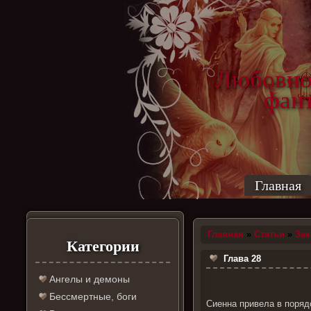
Любовно
фантас
ро
Главная
Главная
»
Статьи
»
За
Категории
Глава 28
Ангелы и демоны
Бессмертные, боги
Сиенна привела в поряд