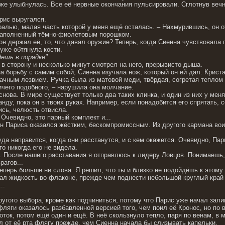
оже улыбнулась. Все её нервные окончания пульсировали. Сглотнув вечн
арис выругался.
оралью, малая часть которой у меня ещё осталась. – Нахмурившись, он о
наполненный тёмно-фиолетовым порошком.
 он держал её, то, что давал оружие? Теперь, когда Сиенна чувствовала
туже обтянула кости.
дешь в порядке".
в сторону и несколько минут смотрел на него, прерывисто дыша.
а борьбу с самим собой, Сиенна изучала нож, который он ей дал. Крист
ачным лезвием. Ручка была из матовой меди, твёрдая, согретая теплом 
ичего подобного, – нарушила она молчание.
снова. В мире существует только два таких клинка, и один из них у мен
ду, пока он в твоих руках. Например, если понадобится его спрятать, 
ись, челюсть отвисла.
. Очевидно, это парный комплект и...
Тон Париса оказался жёстким, бескомпромиссным. Из другого кармана 
да направится, когда они расстанутся, и с кем окажется. Очевидно, Пар
то никогда его не видела.
. После нашего расставания я отправлюсь к лидеру Ловцов. Понимаешь, 
рагов...
теперь больше ни слова. Я решил, что ты и близко не подойдёшь к этому 
тал жидкость во флаконе, прежде чем поднести небольшой круглый край 
..
ругого выбора, кроме как подчиниться, потому что Парис уже начал зали
фляги оказалось разбавленной версией того, чем поил её Кронос, но по 
ток, потом ещё один и ещё. В неё скользнуло тепло, паря по венам, в м
ал от её рта флягу прежде, чем Сиенна начала бы слизывать капельки.