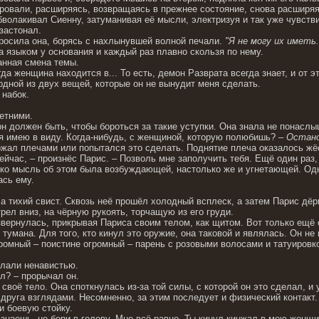
ровали, расширяясь, возвращаясь в прежнее состояние, снова расширяя
бволакивал Сиенну, затуманивая её мысли, электризуя и так уже чувств
застонал.
просила она, борясь с нахлынувшей волной печали.
"Я не могу их иметь
жа языком у основания и каждый раз плавно скользя по нему.
анная смена темы.
огда женщина находится в... То есть, демон Разврата всегда знает, и о
одной из двух вещей, которые он не вынудит меня сделать.
 набок.
етними.
н должен быть, чтобы бороться за такие уступки. Она знала не понас
 я имею в виду. Когда-нибудь, с женщиной, которую полюбишь? –
Остано
жал плечами или попытался это сделать. Поднятие плеча оказалось ж
сейчас, – произнёс Парис. – Позволь мне заполучить тебя. Ещё один раз
ько мысль об этом была возбуждающей, настолько же и угнетающей. Одна
ась ему.
 тихий свист. Сквозь неё прошёл холодный всплеск, а затем Парис дёр
рел вниз, на чёрную рукоять, торчащую из его груди.
звернулась, прикрывая Париса своим телом, как щитом. Вот только ещё 
 тумана. Для того, кто кинул это оружие, она таковой и являлась. Он не 
ромный – поистине огромный – парень с розовыми волосами и татуировко
ылали ненавистью.
ил? – прорычал он.
своё тело. Она споткнулась из-за той силы, с которой он это сделал, и
друга взглядами. Несомненно, за этим последует и физический контакт
и боевую стойку.
знаешь, не бери в голову. Мне всё равно. Ты кинул кинжал в мою женщину