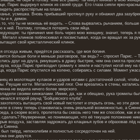
це, Парис выдернул клинок из своей груди. Его глаза сияли ярко-красн
видеть распростёртым на плахе.
анье, усмешка. Вновь прибывший протянул руку и обнажил два зазубрен
ты и я, демон.
а то, что ты не можешь её видеть. – Слова вырвались рычанием, больше
 к ней. Поэтому, готовься потерять свои яйца.
ледующее: ты причинил мне боль через мою женщину, значит, теперь я п
. Металл клинков поблескивал и посвистывал, когда он вращал их за ру
вытащил свой кристаллический клинок.
я отсюда живым, придётся рассказать, где моя богиня.
авится больше боли и меньше разговоров, так ведь? – спросил Парис. – 
улись друг на друга, ринувшись в драку быстрее, чем она смогла просл
ауза, когда Парис пригвоздил громилу к земле и наступил ногой ему на 
а, когда Парис опустился на колено, собираясь с силами. Момент ужаса
нец из молотящих кулаков и ударов ногами с достаточной силой, чтобы
. Рвущие когти. Металлический лязг. Они врезались в стены, катались 
енна не видела ничего более зверского.
ладели своими кинжалами. Иииии, да, как и обещано, рука громилы была
начался второй раунд "Бойцовского клуба".
захотелось вытащить свой новый пистолет и открыть огонь, но эти двое 
еле в спину теперь становилась очень реальной возможностью, а Сиенна
еда, а скорее всего, пролетела бы сквозь него тем же способом, как и е
ла сделать? Неуверенная, но понимающая, что её текущее положение ник
рыв воздуха, заставляя задрожать до клацанья зубов и образовав лёд н
ла Сиенна.
з был твёрд, непоколебим и полностью сосредоточен на ней.
ока они дерутся.