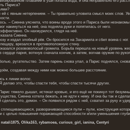
визированном плавании в уши попала вода, и она неправильно его расс
ить Париса?
ьями?
л ей с явным нетерпением. – Ты правильно уловила смысл моих слов. Ув
кости.
юсь. – Сиенна уяснила, что воины вроде этого и Париса были незнакомы
г накинуться на неё, она подняла руки и попятилась от него.
 эффективно. Он нахмурился, глядя на неё.
 сказала Сиенна.
зу и издал злобный рёв. Он бросился на Захариила и сбил воина с ног. 
ю пещеру, врезался в противоположную стену.
 оказался розововолосый громила. Борьба перешла на новый уровень жес
 в сердце парня, воткнув сначала кончик, а затем, вогнав оружие по руко
.
болью, ругательство. Затем парень снова упал, а Парис поднялся, снов
доём, создавая между ними как можно большее расстояние.
сь к линии волос.
Я делаю это, чтобы спасти тебя, чтобы спасти тысячи других.
 Парис тяжело дышал, истекал кровью, и его ещё не покинул тот безумны
щества, Сиенна хотела бежать, а не идти к нему. И она бы так и сдела
й сделать это, демон. – Он появился рядом с ней, схватил за руку и уде
– сплющивающиеся, разворачивающиеся пули – пули, конструкция кото
ни с целью повышения поражающей способности и/или уменьшения глуби
atali1875, Olika163, rybamoea, curious_girl, ianina, Centyri