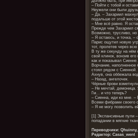
Должно быть, при импро
– Пойти с тобой и остав
Неужели они были друз
– Да. – Захариил махну
подальше от этой жесто
– Мне всё равно. Я оста
Прежде чем Захариил смо
Возможно, трусливо, но
– Я остаюсь, и точка, –
Парис ощутил новую угро
тот, пролетев через вс
В ту же секунду на нём
свой клинок, вонзив его
как и показывал Сиенне
Ворчание, наполненное 
стоял рядом с Сиенной.
Ахнув, она оббежала во
– Назад, ангелочек.
Чёрные брови взметнули
– Не мечтай, демоница. 
Гм... и что теперь?
– Сиенна, иди ко мне. –
Всеми фибрами своего су
– Я не могу позволить е
[1] Экспансивные пули 
попадании в мягкие тка
Переводчики: Qhuinny, n
Редактор: Casas_went