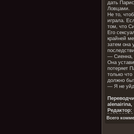
дать Парис
Ловцами.
Не то, что
играла. Ес
том, что С
Его сексуа
крайней мер
затем она 
последств
— Сиенна, 
Она устави
потеряет П
только что
должно быт
— Я не уйд
Переводчик
alenairina,
Редактор:
Всего комме