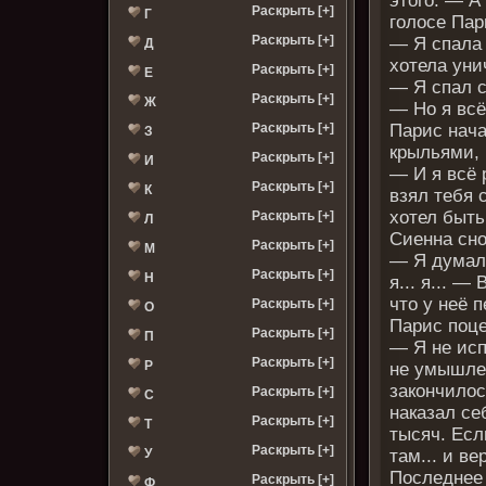
этого. — А
Раскрыть [+]
Г
голосе Пар
Раскрыть [+]
— Я спала 
Д
хотела уни
Раскрыть [+]
Е
— Я спал с
Раскрыть [+]
Ж
— Но я всё
Парис нач
Раскрыть [+]
З
крыльями, 
Раскрыть [+]
И
— И я всё 
Раскрыть [+]
К
взял тебя 
хотел быть
Раскрыть [+]
Л
Сиенна сно
Раскрыть [+]
М
— Я думала
Раскрыть [+]
Н
я... я... 
что у неё 
Раскрыть [+]
О
Парис поце
Раскрыть [+]
П
— Я не исп
Раскрыть [+]
Р
не умышлен
закончилос
Раскрыть [+]
С
наказал се
Раскрыть [+]
Т
тысяч. Есл
Раскрыть [+]
там... и ве
У
Последнее 
Раскрыть [+]
Ф