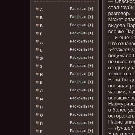
— Опасност
стал грубы
Раскрыть [+]
А
разговор.
Раскрыть [+]
Б
Может опас
видела Пар
Раскрыть [+]
В
всё же Пар
Раскрыть [+]
Г
— и ещё бо
Раскрыть [+]
Д
Что означа
"Неужели у
Раскрыть [+]
Е
подумала С
Раскрыть [+]
Ж
не была го
Раскрыть [+]
З
отодвинула
тёмного шо
Раскрыть [+]
И
Если бы дв
Раскрыть [+]
К
посылая ре
Раскрыть [+]
Л
часами, на
вспышке в
Раскрыть [+]
М
Нахмуривши
Раскрыть [+]
Н
в более уд
Раскрыть [+]
осторожен,
О
Парис вним
Раскрыть [+]
П
— Лучше? 
Раскрыть [+]
Р
У него дол