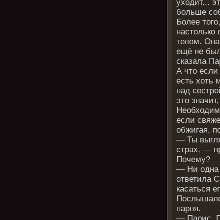
уходит... 
больше со
Более того
настолько 
телом. Она
ещё не был
сказала Па
А что если
есть хоть 
над сестро
это значит
Необходимы
если свяже
обжигая, п
— Ты выгл
страх, — п
Почему?
— Ни одна 
ответила С
касаться ег
Послышался
парня.
— Парис. П