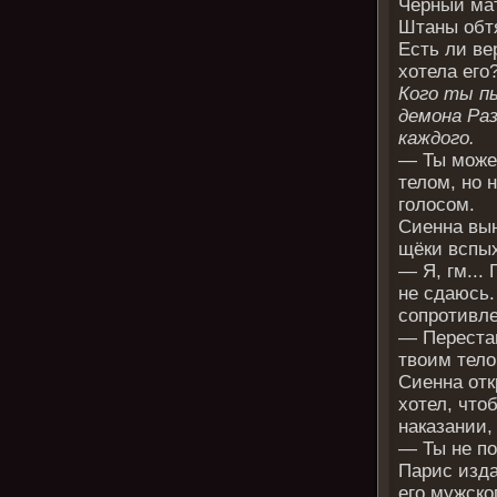
Чёрный ма
Штаны обтя
Есть ли вер
хотела его
Кого ты п
демона Раз
каждого.
— Ты можеш
телом, но
голосом.
Сиенна вын
щёки вспы
— Я, гм... 
не сдаюсь.
сопротивле
— Перестан
твоим тело
Сиенна отк
хотел, что
наказании,
— Ты не по
Парис изда
его мужско