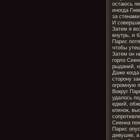
остаюсь пе
иногда Гне
за стенами
И соверша
Затем я во
внутрь, и 
Парис потя
чтобы уте
Затем он н
горло Сиен
рыданий, н
Даже когда
сторону за
огромную п
Вокруг Пар
удалось по
едкий, обж
клинок, выс
сопротивле
Сиенна пон
Парис опус
девушке, а