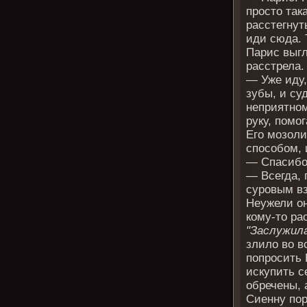
просто так
расстегнут
иди сюда. 
Парис выгл
расстрела.
— Уже иду,
зубы, и су
неприятном
руку, помог
Его мозоли
способом, 
— Спасибо
— Всегда, 
суровым вз
Неужели он
кому-то ра
"Заслужила
злило во в
попросить 
искупить с
обречены, 
Сиенну пор