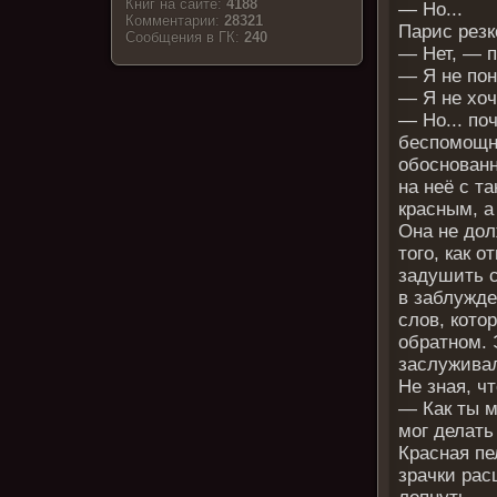
Книг на сайте:
4188
— Но...
Комментарии:
28321
Парис резк
Cообщения в ГК:
240
— Нет, — п
— Я не по
— Я не хоч
— Но... по
беспомощно
обоснованн
на неё с т
красным, а
Она не дол
того, как о
задушить с
в заблужде
слов, кото
обратном. 
заслуживал
Не зная, ч
— Как ты м
мог делать
Красная пе
зрачки рас