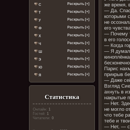
Раскрыть [+]
же время, 
С
— Да. Спас
Раскрыть [+]
Т
которыми с
Раскрыть [+]
У
не осознал
Раскрыть [+]
его чувства
Ф
— Почему 
Раскрыть [+]
Х
в его голо
Раскрыть [+]
Ч
— Когда го
— Я думал
Раскрыть [+]
Ш
киноплёнка
Раскрыть [+]
Э
бесконечн
Раскрыть [+]
Ю
Парис нах
прикрыв бе
Раскрыть [+]
Я
— Даже се
Взгляд Сие
ахнуть в и
Статистика
накрытые п
— Нет. Зде
не могло о
Онлайн:
1
Гостей:
1
что тебе р
Читатели:
0
тебе и тво
— Нет, — с