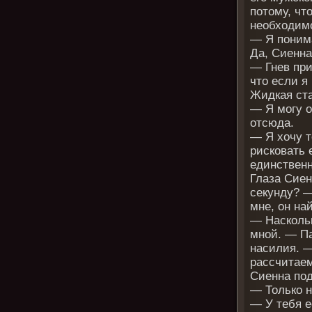
потому, чт
необходимо
— Я поним
Да, Сиенна
— Гнев пр
что если я
Жидкая ста
— Я могу о
отсюда.
— Я хочу т
рисковать 
единственн
Глаза Сиен
секунду? 
мне, он на
— Наскольк
мной. — Па
насилия. —
рассчитае
Сиенна под
— Только не
— У тебя е