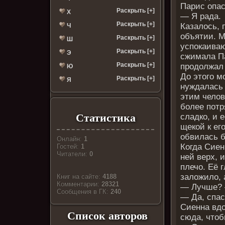
Парис опас
Раскрыть [+]
Х
— Я рада.
Раскрыть [+]
Казалось, 
Ч
объятии. М
Раскрыть [+]
Ш
успокаиваю
Раскрыть [+]
Э
сжимала Па
Раскрыть [+]
продолжал 
Ю
До этого м
Раскрыть [+]
Я
нуждалась 
этим челов
более потр
Статистика
сладко, и 
щекой к ег
обвилась б
Онлайн:
1
Когда Сиен
Гостей:
1
Читатели:
0
ней верх, 
плечо. Её 
заложило, 
Книг на сайте:
4188
Комментарии:
28321
— Лучше? 
Cообщения в ГК:
240
— Да, спас
Сиенна вдо
Список авторов
сюда, чтоб