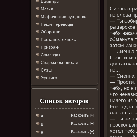
Вампиры
Сиенна при
Магия
но слова п
Мифические существа
— Ты собир
Наши переводы
рыцарское 
Оборотни
тебя накач
обманула т
Постапокалипсис
затем изна
Призраки
— Сиенна 
Самиздат
Прости мен
Сверхспособности
достаточно
но...
Слэш
— Сиенна.
Эротика
— Прости. 
тебя, но в
что ненави
Список авторов
ничего из 
Ещё одна п
лаская, а 
Раскрыть [+]
А
— Ты не на
Раскрыть [+]
проскользн
Б
хотел тебя
Раскрыть [+]
В