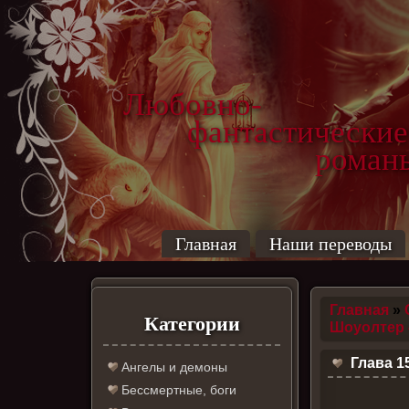
Любовно-
фантастические
роман
Главная
Наши переводы
Главная
»
Категории
Шоуолтер 
Глава 1
Ангелы и демоны
Бессмертные, боги