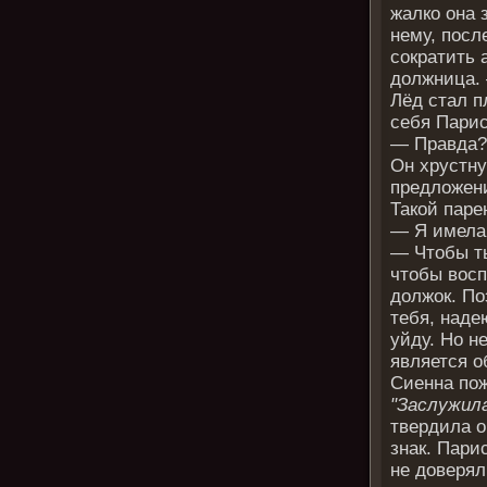
жалко она 
нему, посл
сократить 
должница. 
Лёд стал п
себя Парис
— Правда?
Он хрустну
предложени
Такой парен
— Я имела 
— Чтобы ты
чтобы восп
должок. По
тебя, наде
уйду. Но н
является о
Сиенна пож
"Заслужила
твердила о
знак. Пари
не доверял