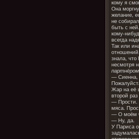
кому я смо
Она моргну
желание, е
не собирал
быть с ней
кому-нибуд
всегда над
Так или ин
отношений.
знала, что
несмотря на
партнёром 
— Сиенна, 
Пожалуйст
Жар на её 
второй раз
— Прости. 
мяса. Прос
— О моём ч
— Ну, да.
У Париса о
задумалась