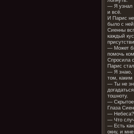
лопнуть.
— Я узнал 
и всё.
И Парис не
было с ней
Сиенны всп
каждый кус
присутств
— Может бы
помочь ком
Спросила о
Парис ста
— Я знаю, 
том, каким
— Ты не зн
догадаться
тошноту.
— Скрытое 
Глаза Сие
— Небеса? 
— Что случ
— Есть как
окну, и мн