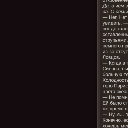
откровени
Да, о чём 
да. О семь
— Нет. Нет
увидеть. —
ног до гол
оставленны
струпьями.
немного пр
из-за отсу
Ловцов.
— Когда в
Сиенна, пы
больную т
Холодность
тело Парис
цвета океа
— Не помню
Ей было ст
же время в
— Ну, я... 
Конечно, е
хочешь мен