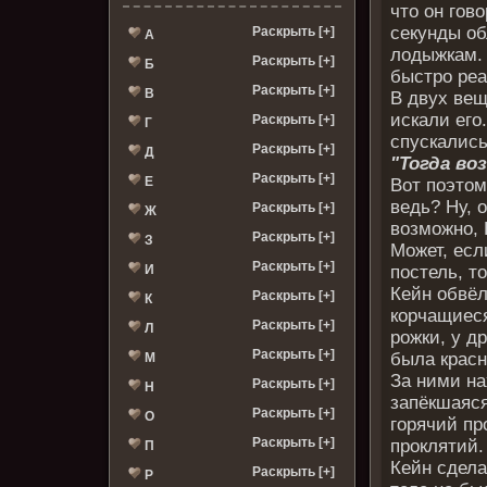
что он гов
секунды об
Раскрыть [+]
А
лодыжкам. 
Раскрыть [+]
Б
быстро реа
Раскрыть [+]
В
В двух вещ
искали его
Раскрыть [+]
Г
спускались
Раскрыть [+]
Д
"Тогда воз
Раскрыть [+]
Е
Вот поэтом
ведь? Ну, 
Раскрыть [+]
Ж
возможно, 
Раскрыть [+]
З
Может, есл
Раскрыть [+]
И
постель, т
Кейн обвёл
Раскрыть [+]
К
корчащиеся
Раскрыть [+]
Л
рожки, у д
Раскрыть [+]
была красн
М
За ними н
Раскрыть [+]
Н
запёкшаяся
Раскрыть [+]
О
горячий пр
Раскрыть [+]
проклятий.
П
Кейн сдела
Раскрыть [+]
Р