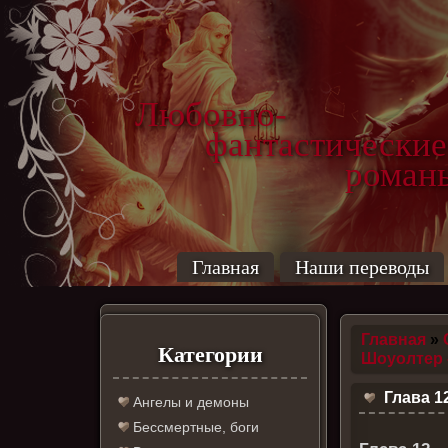
Любовно-
фантастические
роман
Главная
Наши переводы
Главная
»
Категории
Шоуолтер 
Глава 1
Ангелы и демоны
Бессмертные, боги