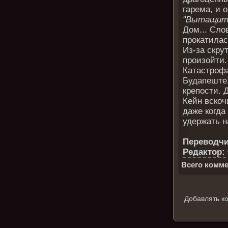
гарема, и 
"Вытащите
Дом... Сло
прокатилас
Из-за скру
произойти.
Катастрофа
Будапеште,
крепости. 
Кейн вскоч
даже когда
удержать н
Переводчик
Редактор:
Всего комме
Добавлять к