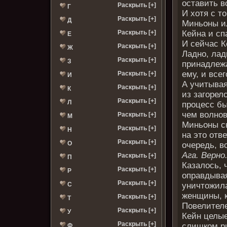
оставить в
Раскрыть [+]
Г
И хотя с т
Раскрыть [+]
Д
Миньоны и
Кейна и сп
Раскрыть [+]
Е
И сейчас К
Раскрыть [+]
Ж
Ладно, лад
Раскрыть [+]
З
принадлеж
ему, и все
Раскрыть [+]
И
А учитывая
Раскрыть [+]
К
из загорел
Раскрыть [+]
Л
процесс бы
чем волнов
Раскрыть [+]
М
Миньоны ск
Раскрыть [+]
Н
на это отв
Раскрыть [+]
О
очередь, в
Ага. Верно
Раскрыть [+]
П
Казалось, 
Раскрыть [+]
Р
оправдывая
Раскрыть [+]
уничтожила
С
женщины, 
Раскрыть [+]
Т
Повелител
Раскрыть [+]
У
Кейн целые
Раскрыть [+]
слишком ри
Ф