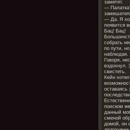
заметят.
— Палатка
замешател
— Да. Я хо
появится в
Бац! Бац!
Большинст
собрать не
по пути, н
наблюдая.
Говоря, не
вздохнул. 
свистеть.
Кейн хотел
возможност
оставаясь
последств
Естественн
поиском же
данный мом
сменой обр
домой, он 
драгоценн