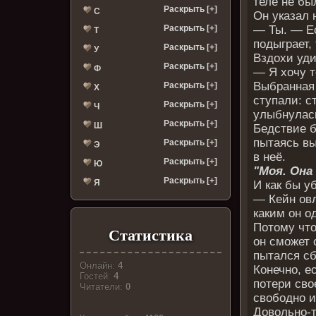
теле не бы
Раскрыть [+]
С
Он указал 
Раскрыть [+]
— Ты. — Ес
Т
подыграет,
Раскрыть [+]
У
Вздохи уди
Раскрыть [+]
Ф
— Я хочу т
Выбранная 
Раскрыть [+]
Х
ступали: с
Раскрыть [+]
Ч
улыбнулась
Раскрыть [+]
Ш
Бедствие б
пытаясь вы
Раскрыть [+]
Э
в неё.
Раскрыть [+]
Ю
"Моя. Она
Раскрыть [+]
Я
И как бы у
— Кейн овл
каким он о
Потому что
Статистика
он сможет 
пытался сб
Онлайн:
4
Конечно, е
Гостей:
4
потери сво
Читатели:
0
свободно и
Довольно-т