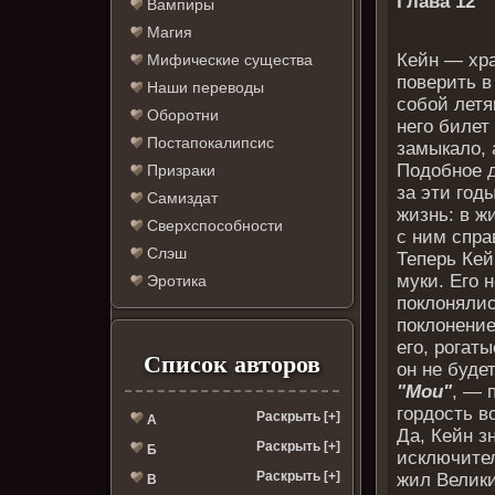
Глава 12
Вампиры
Магия
Кейн — хр
Мифические существа
поверить в
Наши переводы
собой летя
Оборотни
него билет
Постапокалипсис
замыкало, 
Подобное д
Призраки
за эти год
Самиздат
жизнь: в ж
Сверхспособности
с ним спра
Слэш
Теперь Кей
муки. Его 
Эротика
поклонялис
поклонение
его, рогаты
Список авторов
он не буде
"Мои"
, — 
гордость в
Раскрыть [+]
А
Да, Кейн з
Раскрыть [+]
Б
исключител
Раскрыть [+]
жил Велики
В