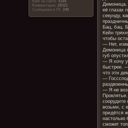
Книг на сайте:
4188
Демоница, 
Комментарии:
28321
её глазах 
Cообщения в ГК:
240
секунду, ка
праздничны
Бац, бац. 
Кейн тряхн
чтобы оста
— Нет, изв
Демоница п
губ опусти
— Я хочу у
быстрее. —
что эти де
— Госсспо
раздвоенн
— Я не воз
Проклятье.
соорудите 
возьми, с 
придётся ж
настолько 
сможет топ