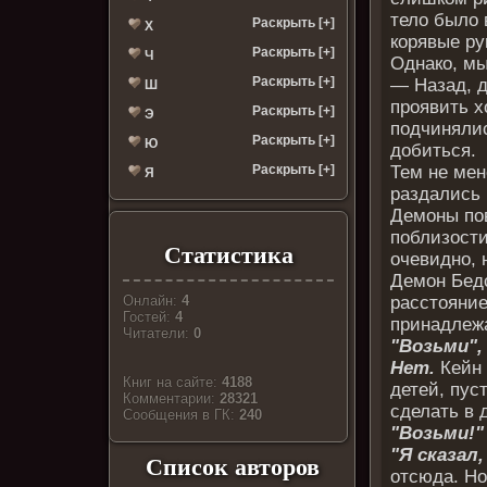
тело было 
Раскрыть [+]
Х
корявые ру
Раскрыть [+]
Ч
Однако, мы
Раскрыть [+]
— Назад, д
Ш
проявить х
Раскрыть [+]
Э
подчинялис
Раскрыть [+]
Ю
добиться.
Тем не мен
Раскрыть [+]
Я
раздались 
Демоны по
поблизости
Статистика
очевидно, 
Демон Бедс
расстояние
Онлайн:
4
Гостей:
4
принадлежа
Читатели:
0
"Возьми",
Нет.
Кейн 
Книг на сайте:
4188
детей, пус
Комментарии:
28321
сделать в 
Cообщения в ГК:
240
"Возьми!"
"Я сказал,
Список авторов
отсюда. Но