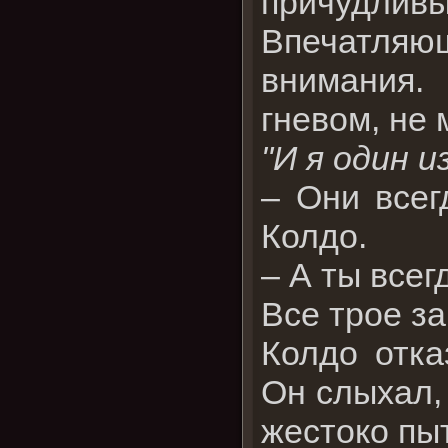
причудливы
Впечатляю
внимания.
гневом, не 
"И я один из
– Они всег
Колдо.
– А ты все
Все трое з
Колдо отка
Он слыхал, 
жестоко пы