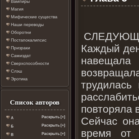
Вампиры
Магия
Мифические существа
Наши переводы
Оборотни
СЛЕДУЮЩУЮ
Постапокалипсис
Каждый ден
Призраки
Самиздат
навещала
Сверхспособности
возвращал
Слэш
Эротика
трудилась 
расслабить
Список авторов
повторяла в
Раскрыть [+]
Сейчас она
А
Раскрыть [+]
Б
время от 
Раскрыть [+]
В