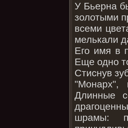
У Бьерна б
золотыми п
всеми цвет
мелькали д
Его имя в 
Еще одно т
Стиснув зу
"Монарх",
Длинные с
драгоценны
шрамы: п