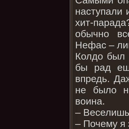
наступали 
хит-парада
обычно вс
Нефас – ли
Колдо был 
бы рад ещ
впредь. Да
не было н
воина.
– Веселишьс
– Почему я