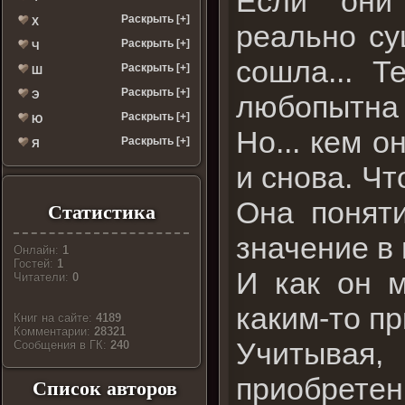
Если они
Раскрыть [+]
Х
реально су
Раскрыть [+]
Ч
сошла... 
Раскрыть [+]
Ш
Раскрыть [+]
Э
любопытна 
Раскрыть [+]
Ю
Но... кем 
Раскрыть [+]
Я
и снова. Чт
Она поняти
Статистика
значение в 
Онлайн:
1
Гостей:
1
И как он м
Читатели:
0
каким-то п
Книг на сайте:
4189
Комментарии:
28321
Учитывая
Cообщения в ГК:
240
приобрете
Список авторов