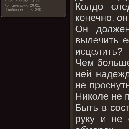
Книг на сайте:
4189
Колдо сле
Комментарии:
28321
Cообщения в ГК:
240
конечно, он
Он должен
вылечить е
исцелить?
Чем больше
ней надежд
не проснут
Николе не 
Быть в сос
руку и не 