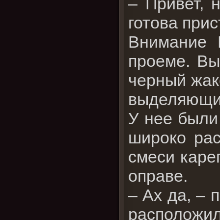
– Привет, 
готова прис
Внимание 
проеме. Вы
черный жаке
выделяющи
У нее были
широко рас
смеси карег
оправе.
– Ах да, – 
расположи