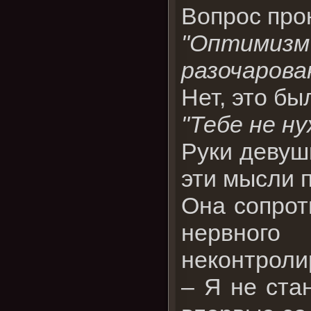
Вопрос прон
"Оптими
разочарова
Нет, это бы
"Тебе не н
Руки девушк
эти мысли п
Она сопрот
нервног
неконтролир
– Я не ста