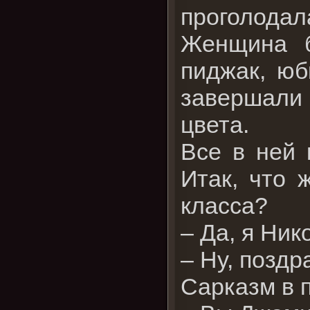
проголодал
Женщина б
пиджак, юб
завершали 
цвета.
Все в ней 
Итак, что 
класса?
– Да, я Ник
– Ну, позд
Сарказм в 