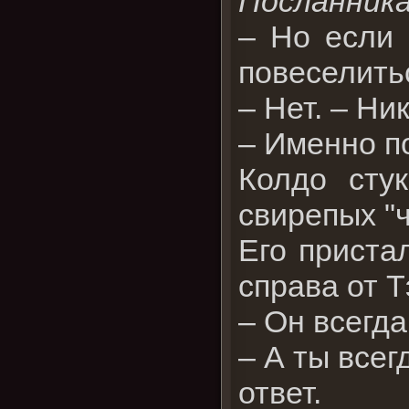
Посланника.
– Но если 
повеселитьс
– Нет. – Ни
– Именно по
Колдо стук
свирепых "ч
Его приста
справа от Т
– Он всегда
– А ты все
ответ.