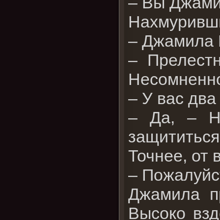
– Вы Джами
Нахмуривши
– Джамила
– Прелестн
Несомненно
– У вас два
– Да, – Н
защититься
Точнее, от 
– Пожалуйс
Джамила п
Высоко взд