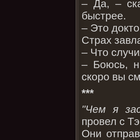
– Да, – ск
быстрее.
– Это докт
Страх завл
– Что случ
– Боюсь, н
скоро вы с
***
"Чем я за
провел с Т
Они отправ