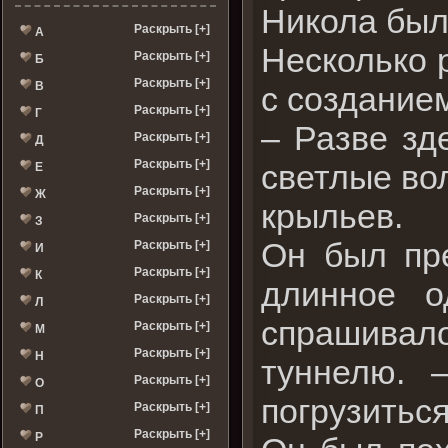
Никола был
Раскрыть [+]
А
Несколько 
Раскрыть [+]
Б
Раскрыть [+]
В
с созданием
Раскрыть [+]
Г
– Разве зд
Раскрыть [+]
Д
Раскрыть [+]
светлые вол
Е
Раскрыть [+]
Ж
крыльев.
Раскрыть [+]
З
Он был пре
Раскрыть [+]
И
Раскрыть [+]
К
длинное о
Раскрыть [+]
Л
спрашивал
Раскрыть [+]
М
Раскрыть [+]
Н
туннелю. 
Раскрыть [+]
О
погрузиться
Раскрыть [+]
П
Раскрыть [+]
Р