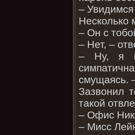
– Увидимся 
Несколько 
– Он с тоб
– Нет, – от
– Ну, я 
симпатичн
смущаясь. 
Зазвонил т
такой отвл
– Офис Ник
– Мисс Лей