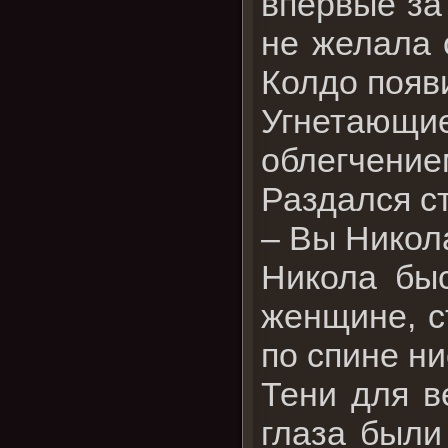
впервые за
не желала 
Колдо появи
Угнетающи
облегчение
Раздался ст
– Вы Никола
Никола быс
женщине, с
по спине н
Тени для в
глаза были 