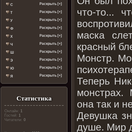
Он был пох
Раскрыть [+]
С
что-то... 
Раскрыть [+]
Т
Раскрыть [+]
воспротиви
У
Раскрыть [+]
Ф
маска сле
Раскрыть [+]
Х
красный бле
Раскрыть [+]
Ч
Раскрыть [+]
Ш
Монстр. Мо
Раскрыть [+]
Э
психотерап
Раскрыть [+]
Ю
Раскрыть [+]
Я
Теперь Ник
монстрах.
Статистика
она так и н
Онлайн:
1
Девушка зн
Гостей:
1
Читатели:
0
душе. Мир 