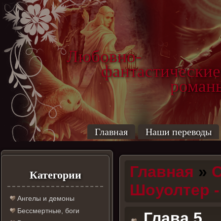
Любовно-
фантастические
роман
Главная
Наши переводы
Главная
»
С
Категории
Шоуолтер -
Ангелы и демоны
Бессмертные, боги
Глава 5