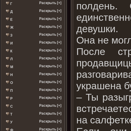
полдень.
Раскрыть [+]
Г
Раскрыть [+]
Д
единственн
Раскрыть [+]
Е
девушки.
Раскрыть [+]
Ж
Раскрыть [+]
З
Она не могл
Раскрыть [+]
И
После ст
Раскрыть [+]
К
Раскрыть [+]
Л
продавщицы
Раскрыть [+]
М
разговари
Раскрыть [+]
Н
Раскрыть [+]
украшена б
О
Раскрыть [+]
П
– Ты разыг
Раскрыть [+]
Р
встречаете
Раскрыть [+]
С
Раскрыть [+]
Т
на салфетке
Раскрыть [+]
У
Раскрыть [+]
Ф