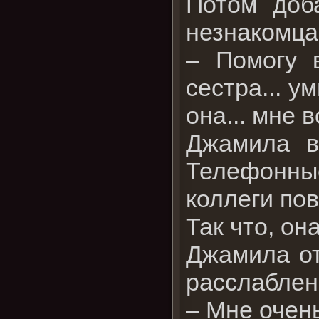
Потом доб
незнакомца
– Помогу 
сестра... у
она... мне 
Джамила в
Телефонные
коллеги по
Так что, он
Джамила от
расслаблен
– Мне очен