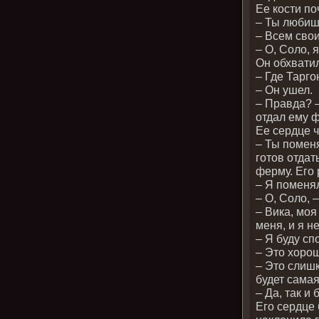
Ее кости п
– Ты любиш
– Всем сво
– О, Соло, 
Он обхвати
– Где Тарго
– Он ушел.
– Правда? –
отдал ему 
Ее сердце ч
– Ты помен
готов отдат
ферму. Его 
– Я поменя
– О, Соло, 
– Вика, моя
меня, и я н
– Я буду сп
– Это хорош
– Это слишк
будет самая
– Да, так и 
Его сердце 