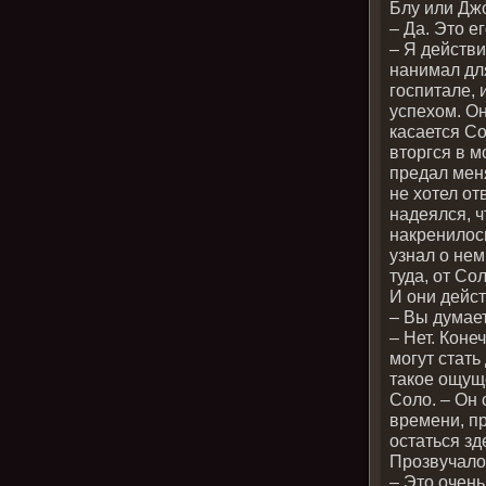
Блу или Дж
– Да. Это е
– Я действ
нанимал для
госпитале,
успехом. Он
касается Со
вторгся в м
предал меня
не хотел от
надеялся, ч
накренилось
узнал о нем
туда, от Со
И они дейс
– Вы думает
– Нет. Коне
могут стать
такое ощуще
Соло. – Он 
времени, пр
остаться зд
Прозвучало
– Это очень