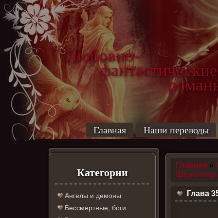
Любовно-
фантастические
роман
Главная
Наши переводы
Главная
»
Категории
Шоуолтер 
Глава 3
Ангелы и демоны
Бессмертные, боги