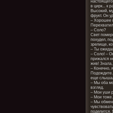
настоящего 
в цирк... к
Высокий, м
фрукт. Он у
– Хорошее п
Перехватил
– Соло?
Свет померк
похудел, по
зрелище, ко
– Ты ожидал
– Соло! – О
прижался но
жив! Знала,
– Конечно, 
Подождите. 
еще слыша
– Мы оба м
взгляд.
– Мои уши р
– Мои тоже.
– Мы обмен
чувствовать
поделится. 