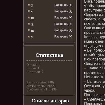
Вика подня
Раскрыть [+]
чтобы прин
Х
пару трени
Раскрыть [+]
Ч
Одежда из ц
Раскрыть [+]
Ш
своего. И, 
нечто, что 
Раскрыть [+]
Э
Она вышла н
Раскрыть [+]
Ю
провела так
Коровы, кур
Раскрыть [+]
Я
иметь с ней
подходила.
– Вы полюб
Статистика
позабочусь 
и он препод
Одна из ко
Онлайн:
1
– Ладно. Я 
Гостей:
1
Читатели:
0
против вас.
Нет ответа.
– Вы знаете
Книг на сайте:
4187
Осе л лягну
Комментарии:
28321
Cообщения в ГК:
239
удара.
Погрозив е
– Сделаешь
Список авторов
Пирожных.