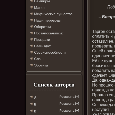
Вампиры
Под
Магия
Мифические существа
– Втор
Наши переводы
Оборотни
Таргон ост
Постапокалипсис
оплатить и 
Призраки
оставил ее,
проверить, 
Самиздат
Он ей нрав
Сверхспособности
одиночеству
Слэш
Ей не нужны
броситься в
Эротика
повалить на
сделает. О
Да, однажд
Список авторов
Но прошло е
надежда на
Прошло еще 
Раскрыть [+]
А
надежда раз
Раскрыть [+]
Он никогда 
Б
наступит.
Раскрыть [+]
В
Ужас охвати