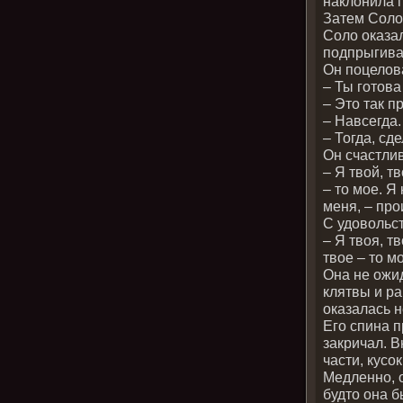
наклонила 
Затем Соло 
Соло оказа
подпрыгива
Он поцелова
– Ты готов
– Это так п
– Навсегда.
– Тогда, сд
Он счастли
– Я твой, т
– то мое. Я
меня, – про
С удовольс
– Я твоя, т
твое – то мо
Она не ожид
клятвы и ра
оказалась н
Его спина п
закричал. В
части, кусо
Медленно, о
будто она 