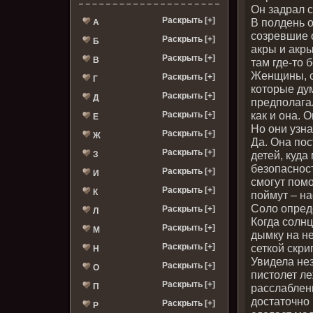
Он задрал с
Раскрыть [+]
В полдень 
А
созревшие 
Раскрыть [+]
Б
акры и акры
Раскрыть [+]
В
там где-то
Женщины, с
Раскрыть [+]
Г
которые дум
Раскрыть [+]
Д
предполагал
как и она. 
Раскрыть [+]
Е
Но они узна
Раскрыть [+]
Ж
Да. Она по
Раскрыть [+]
детей, куда
З
безопаснос
Раскрыть [+]
И
смогут помо
Раскрыть [+]
К
поймут – на
Соло опред
Раскрыть [+]
Л
Когда солнц
Раскрыть [+]
М
дымку на не
Раскрыть [+]
сеткой скри
Н
Увидела нез
Раскрыть [+]
О
пистолет л
Раскрыть [+]
П
расслабленн
достаточно 
Раскрыть [+]
Р