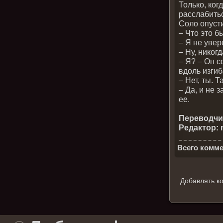
Только, ко
расслабить
Соло опусти
– Что это б
– Я не увер
– Ну, никог
– Я? – Он с
вдоль изгиб
– Нет, ты. 
– Да, и не 
ее.
Переводчик
Редактор: n
Всего комме
Добавлять к
.