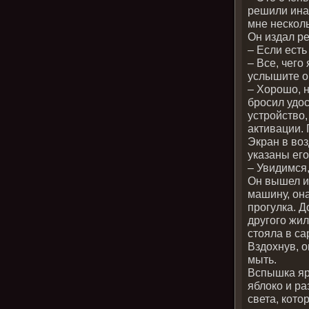
решили инач
мне нескол
Он издал р
– Если есть
– Все, чего
услышите о
– Хорошо, н
бросил удос
устройство,
активации.
Экран в воз
указаны ег
– Увидимся,
Он вышел из
машину, она
прогулка. Д
другого жил
стояла в с
Вздохнув, 
мыть.
Вспышка ярк
яблоко и ра
света, кото