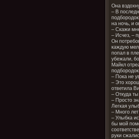
Она вздохн
– В последни
подбородок
на ночь, и он
– Скажи мне
– Исчез, – 
Он потребов
каждую мело
попал в пле
убежали, бо
Майкл отреа
подбородок
– Пока не у
– Это хорош
ответила Ви
– Откуда т
– Просто зн
Легкая улы
– Много лет
– Улыбка ис
бы мой пом
соответстве
руки сжалис