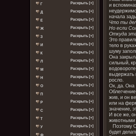
Раскрыть [+]
Г
и вспоминая
неудержимо
Раскрыть [+]
Д
начала зады
Раскрыть [+]
Е
Что ты дел
Но если Со
Раскрыть [+]
Ж
Откуда эт
Раскрыть [+]
З
Это правил
Раскрыть [+]
тело в рука
И
шуму заполн
Раскрыть [+]
К
Она закрыла
Раскрыть [+]
Л
сильный, кр
водовороте 
Раскрыть [+]
М
выдержать п
Раскрыть [+]
Н
росло.
Ох, да. Она
Раскрыть [+]
О
Облегчение
Раскрыть [+]
П
жив, и он в
Раскрыть [+]
или на ферм
Р
значение, эт
Раскрыть [+]
С
И все же, о
Раскрыть [+]
Т
животными и
Поэтому Со
Раскрыть [+]
У
будет делат
Раскрыть [+]
Ф