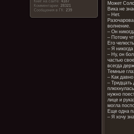
Книг на сайте:
4187
Может Соло 
Комментарии:
28321
Вика не зна
Cообщения в ГК:
239
– Нет.
Разочарова
волнение.
– Он никогд
– Потому чт
Его челюст
– Я никогда
– Ну, он бо
частью свое
всегда держ
Темные глаз
– Как давно
– Тридцать 
плюхнулась 
нужно поест
лице и рука
могла поспо
Еще одна п
– Я хоч