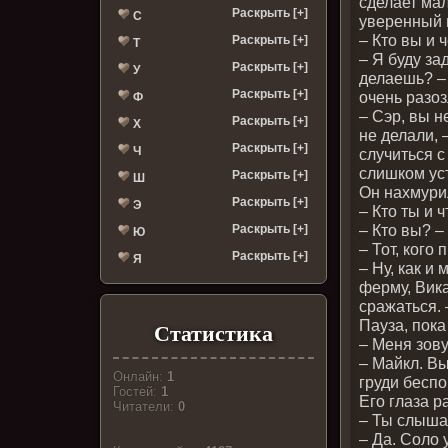
сделает мал
Раскрыть [+]
С
уверенный в
– Кто вы и 
Раскрыть [+]
Т
– Я буду за
Раскрыть [+]
У
делаешь? – 
Раскрыть [+]
очень разоз
Ф
– Сэр, вы н
Раскрыть [+]
Х
не делали, 
Раскрыть [+]
Ч
случиться с
слишком ус
Раскрыть [+]
Ш
Он нахмури
Раскрыть [+]
Э
– Кто ты и 
– Кто вы? –
Раскрыть [+]
Ю
– Тот, кого 
Раскрыть [+]
Я
– Ну, как и
ферму, Вика
сражаться. 
Пауза, пока
Статистика
– Меня зову
– Майкл. Вы
Онлайн:
1
груди беспо
Гостей:
1
Его глаза 
Читатели:
0
– Ты слыша
– Да. Соло