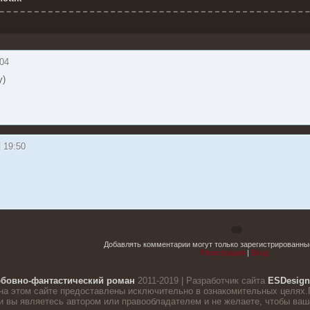
:04
у)
| 19:50
Добавлять комментарии могут только зарегистрированны
Регистрация
|
Вход
бовно-фантастический роман
2011-2019 | Разработчик сайта
ESDesign
на этом сайте предоставлены исключительно в ознакомительных целях.
 вы являетесь автором или правообладателем и не желаете, чтобы ваша