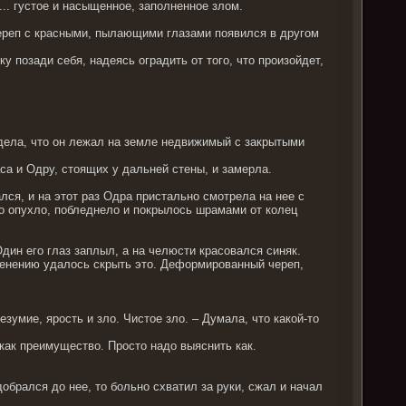
е... густое и насыщенное, заполненное злом.
череп с красными, пылающими глазами появился в другом
 позади себя, надеясь оградить от того, что произойдет,
дела, что он лежал на земле недвижимый с закрытыми
са и Одру, стоящих у дальней стены, и замерла.
лся, и на этот раз Одра пристально смотрела на нее с
о опухло, побледнело и покрылось шрамами от колец
дин его глаз заплыл, а на челюсти красовался синяк.
менению удалось скрыть это. Деформированный череп,
зумие, ярость и зло. Чистое зло. – Думала, что какой-то
 как преимущество. Просто надо выяснить как.
обрался до нее, то больно схватил за руки, сжал и начал