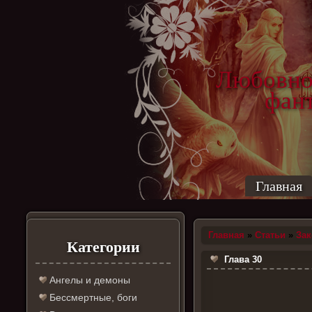
Любовно
фантас
ро
Главная
Главная
»
Статьи
»
За
Категории
Глава 30
Ангелы и демоны
Бессмертные, боги