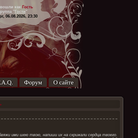
вошли как
Гость
Группа
"
Гости
"
г, 06.08.2026, 23:30
.A.Q.
Форум
О сайте
ь
вяжи ими шею твою, напиши их на скрижали сердца твоего.