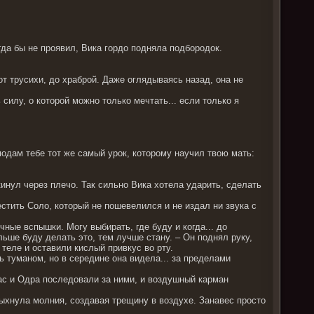
гда бы не проявил, Вика гордо подняла подбородок.
от трусихи, до храброй. Даже оглядываясь назад, она не
 силу, о которой можно только мечтать... если только я
еподам тебе тот же самый урок, которому научил твою мать:
инул через плечо. Так сильно Вика хотела ударить, сделать
естить Соло, который не пошевелился и не издал ни звука с
чные вспышки. Могу выбирать, где буду и когда... до
льше буду делать это, тем лучше стану. – Он поднял руку,
 теле и оставили кислый привкус во рту.
ь туманом, но в середине она видела... за пределами
тас и Одра последовали за ними, и воздушный карман
пыхнула молния, создавая трещину в воздухе. Занавес просто