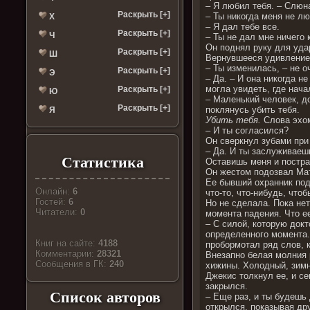
– Я любил тебя. – Слюна
Раскрыть [+]
– Ты никогда меня не лю
Х
– Я дал тебе все.
Раскрыть [+]
Ч
– Ты не дал мне ничего 
Он поднял руку для удар
Раскрыть [+]
Ш
Вернувшееся удивление,
– Ты изменилась, – не о
Раскрыть [+]
Э
– Да. – И она никогда н
могла увидеть, где нача
Раскрыть [+]
Ю
– Маленький человек, до
Раскрыть [+]
поклянусь убить тебя.
Я
Убить тебя.
Слова эхом
– И ты согласился?
Он сверкнул зубами при
– Да. И ты заслуживаешь
Статистика
Оставишь меня и постр
Он жестом подозвал Ма
Ее бывший охранник под
Онлайн:
6
что-то, что-нибудь, чтоб
Гостей:
6
Но не сделала. Пока нет
Читатели:
0
момента падения. Что е
– С силой, которую докт
определенного момента. 
Книг на сайте:
4188
пробормотал ряд слов, к
Комментарии:
28321
Внезапно белая молния 
Cообщения в ГК:
240
хижины. Холодный, зимн
Джекис толкнул ее, и с
закрылся.
Список авторов
– Еще раз, и ты будешь
открылся, показывая дру