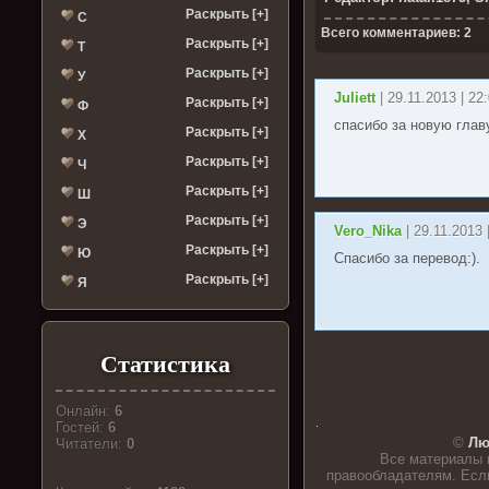
Раскрыть [+]
С
Всего комментариев: 2
Раскрыть [+]
Т
Раскрыть [+]
У
Juliett
| 29.11.2013 | 22
Раскрыть [+]
Ф
спасибо за новую глав
Раскрыть [+]
Х
Раскрыть [+]
Ч
Раскрыть [+]
Ш
Раскрыть [+]
Э
Vero_Nika
| 29.11.2013 
Раскрыть [+]
Ю
Спасибо за перевод:).
Раскрыть [+]
Я
Статистика
Онлайн:
6
.
Гостей:
6
©
Лю
Читатели:
0
Все материалы 
правообладателям. Если