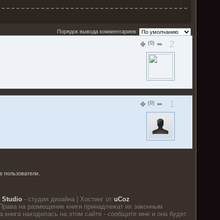
Порядок вывода комментариев:
2
(0)
1
(0)
е пользователи.
 Studio
- студия дизайна |
Хостинг от
uCoz
Права на размещение книги принадлежат их законным
 книга находилась на этом сайте - сообщите мне и она будет