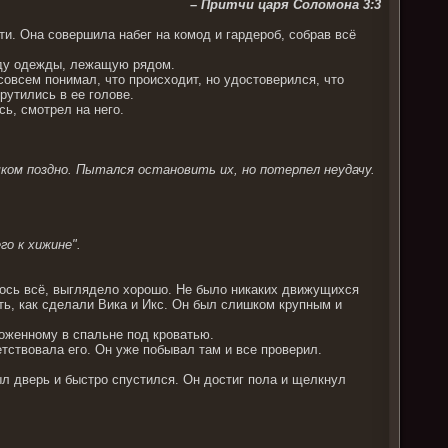
– Притчи царя Соломона 3:3
ти. Она совершила набег на комод и гардероб, собрав всё
руду одежды, лежащую рядом.
совсем понимал, что происходит, но удостоверился, что
рутились в ее голове.
сь, смотрел на него.
ишком поздно. Пытался остановить их, но потерпел неудачу.
го к хижине".
лось всё, выглядело хорошо. Не было никаких движущихся
ть, как сделали Вика и Икс. Он был слишком крупным и
ложенному в спальне под кроватью.
тствовала его. Он уже побывал там и все проверил.
ыл дверь и быстро спустился. Он достиг пола и щелкнул