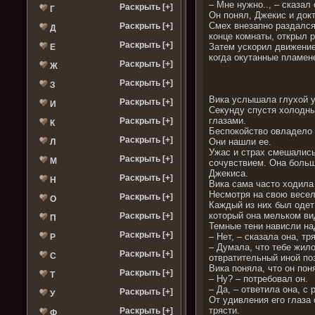
– Мне нужно.., – сказал
Раскрыть [+]
Г
Он понял, Джекис и докт
Смех внезапно раздался
Раскрыть [+]
Д
конце комнаты, открыл р
Раскрыть [+]
Затем ускорил движение,
Е
когда окутанные пламене
Раскрыть [+]
Ж
Раскрыть [+]
З
Вика услышала глухой у
Раскрыть [+]
И
Секунду спустя холодны
глазами.
Раскрыть [+]
К
Беспокойство овладело 
Раскрыть [+]
Они нашли ее.
Л
Ужас и страх смешались
Раскрыть [+]
М
сочувствием. Она больш
Джекиса.
Раскрыть [+]
Н
Вика сама часто ходила 
Несмотря на свою весело
Раскрыть [+]
О
Каждый из них был одет
который она мельком ви
Раскрыть [+]
П
Темные тени нависли на
Раскрыть [+]
– Нет, – сказала она, тр
Р
– Думала, что тебе жило
Раскрыть [+]
С
отвратительный иной поз
Вика поняла, что он по
Раскрыть [+]
Т
– Ну? – потребовал он.
– Да, – ответила она, с
Раскрыть [+]
У
От удивления его глаза 
трясти.
Раскрыть [+]
Ф