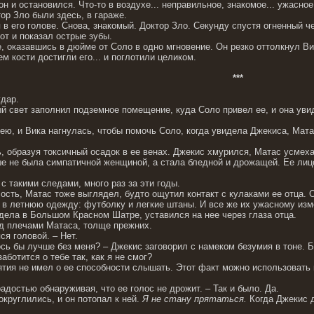
 он и остановился. Что-то в воздухе... неправильное, знакомое... ужасно
ор Зло были здесь, в гараже.
 в его голове. Снова, знакомый. Доктор Зло. Секунду спустя огненный 
от и показал острые зубы.
 оказавшись в дюйме от Соло в одно мгновение. Он резко оттолкнул Вику
м кости достигли его... и поглотили целиком.
***
дар.
й свет заполнил подземное помещение, куда Соло привел ее, и она уви
ею, и Вика нагнулась, чтобы помочь Соло, когда увидела Джекиса, Мата
, образуя токсичный осадок в ее венах. Джекис хмурился, Матас усмеха
е не была симпатичной женщиной, а стала бледной и дрожащей. Ее лиц
с такими следами, много раз за эти годы.
сть, Матас тоже выглядел, будто ощутил контакт с кулаками ее отца. О
 в летнюю одежду: футболку и легкие штаны. И все же их ужасному из
дела в Большом Красном Шатре, уставился на нее через глаза отца.
д плечами Матаса, толще прежних.
яся головой. – Нет.
сь бы лучше без меня? – Джекис заговорил с намеком безумия в тоне. Бе
аботится о тебе так, как я не смог?
нятия не имел о ее способности слышать. Этот факт можно использовать
 радостью обнаруживая, что ее голос не дрожит. – Так и было. Да.
округлились, и он потопал к ней.
Я не стану прятаться.
Когда Джекис д