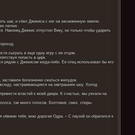
оть шаг, и сбил Джекиса с ног на заснеженную землю.
ее легких.
яся. Наконец Джекис отпустил Вику, но только чтобы ударить
 проход.
сти сыграть в еще одну игру с ее отцом.
пятствуя попасть в цирк.
ся рядом с Джекисом когда-либо. Ее отец использовал бы его
ё, заставили болезненно сжаться желудок.
овсюду, настраивающиеся на завтрашнее шоу. Холод
привести властей к моей двери. К счастью, мы уехали на
олоса, так много голосов. Болтовня, смех, споры.
 я обвиню тебя, мою дорогая Одра. – С паузой он обратился к