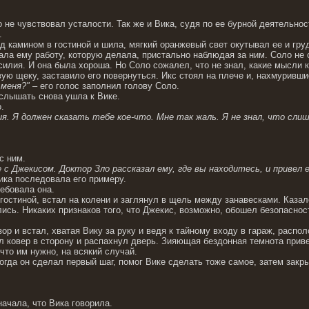
 не чувствовал усталости. Так же и Вика, судя по ее бурной деятельнос
.
ед камином в гостиной и шила, мягкий оранжевый свет окутывал ее и г
ала ему работу, которую делала, пристально наблюдая за ним. Соло не 
илия. И она была хороша. Но Соло сожалел, что не знал, какие мысли к
ую щеку, заставило его повернуться. Икс стоял на плече и, нахмуривши
меня?"
– его голос заполнил голову Соло.
 слышать снова ушла к Вике.
.
ния. Я должен сказать тебе кое-что. Мне так жаль. Я не знал, что сл
с ним.
 с Джекисом. Доктор Зло рассказал ему, где вы находитесь, и привел е
ика последовала его примеру.
ребовала она.
 гостиной, встал на колени и заглянул в щель между занавесками. Каза
лись. Никаких признаков того, что Джекис, возможно, обошел безопаснос
ор и встал, хватая Вику за руку и ведя к тайному входу в гараж, распо
л ковер в сторону и распахнул дверь. Зияющая бездонная темнота приве
что им нужно, на всякий случай.
когда он сделал первый шаг, помог Вике сделать тоже самое, затем закр
начала, что Вика говорила.