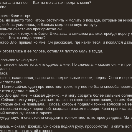
 капала на нее. – Как ты могла так предать меня?
бил.
кроме боли и горя.
а, но вместо того, чтобы отступить и молить о пощаде, которые он нико
 сейчас усилилось, и Джекис медленно опустил руку.
чень-то счастливо пробормотал он.
е вернется к тому, что было. Вика зашла слишком далеко, пройдя дорогу 
ла. – Как ты сюда попал?
ктор Зло, пришел ко мне. Он рассказал, где найти тебя, и поклялся дать
 отозвались в ее голове, оставляя пустую боль в груди.
 попытке улыбнуться.
, смерти после того, что сделала мне. Но сначала, – сказал он, – я пр
адаешь.
таса.
ошел, наклонился, напрягаясь под сильным весом, поднял Соло и перек
ы спасти его.
. Прямо сейчас один противостоял трем, и у нее не было способа перем
е отец сделал с ним?
ор Зло дал мне, – сказал Джекис, – я могу создать более сильные солне
Сейчас я могу передвигаться только на короткие расстояния, но чем бо
оторые она не понимала... слова, которые подняли тонкие волоски на ее
разрезала воздух перед ней, создавая раскол в эфире. Края пропиталис
ий воздух бушевал в гараже.
екунду спустя она стояла снаружи в точном месте, которое увидела. Ма
 дома, – сказал Джекис. Он снова поднял руку, пробормотал, и опять вс
гое место, на другой стороне.