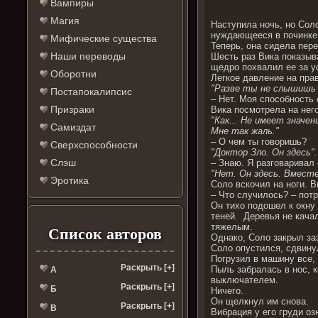
Вампиры
Магия
Наступила ночь, но Соло
нуждающееся в починке
Мифические существа
Теперь, она сидела пер
Наши переводы
Шесть раз Вика показыв
щедро похвалил ее за ус
Оборотни
Легкое давление на прав
"Разве ты не слышишь 
Постапокалипсис
– Нет. Моя способность
Призраки
Вика посмотрела на него
"Как... Не имеет значе
Самиздат
Мне так жаль."
– О чем ты говоришь?
Сверхспособности
"Доктор Зло. Он здесь".
Слэш
– Знаю. Я разговаривал 
"Нет. Он здесь. Вместе
Эротика
Соло вскочил на ноги. В
– Что случилось? – пот
Он тихо подошел к окну
теней. Деревья не кача
тяжелым.
Список авторов
Однако, Соло закрыл заз
Соло опустился, сдвину
Погрузил в машину все, 
Раскрыть [+]
Пыль забралась в нос, 
А
выключателем.
Раскрыть [+]
Б
Ничего.
Он щелкнул им снова.
Раскрыть [+]
В
Вибрация у его груди оз