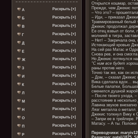
Открылся кошмар, остав
Прежде, чем Джекис пот
Раскрыть [+]
А
– Что это? – прошептал
– Иди, – приказал Джеки
Раскрыть [+]
Б
Травмированный белый ти
Раскрыть [+]
Джекис продолжал держа
В
Ее отец взвыл от боли, 
Раскрыть [+]
Г
молнией в тигра, застав
– Нет! – Закричала она,
Раскрыть [+]
Д
Истекающий кровью Джек
На сей раз Матас и Одра
Раскрыть [+]
Е
Снова рев, и она смогла
Но Джекис потянулся наз
Раскрыть [+]
Ж
"С ним все будет хорош
Раскрыть [+]
раны против него.
З
Точно так же, как он ис
Раскрыть [+]
И
– Дом, – сказал Джекис 
Вика сделала вдох... вы
Раскрыть [+]
К
Белые палатки, Большой
сменился душной жарой,
Раскрыть [+]
Л
– После твоего ухода, 
расстояние в несколько 
Раскрыть [+]
М
Лавина звуков внезапно 
Раскрыть [+]
Лязг металла о металл.
Н
Джекис толкнул Вику к 
Раскрыть [+]
О
– Запри ее в трейлере. 
Матасу. – А ты. Положи 
Раскрыть [+]
П
Переводчики: maryiv120
Раскрыть [+]
Р
Редактор: natali1875, Sh