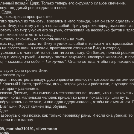
ленный позади. Цирк. Только теперь его окружало слабое свечение.
янул ее, дикий рев раздался в ночи.
а Одра.
с, осматривая пространство.
гр прыгнул из темноты, врезаясь в него прежде, чем он смог сделать х
ть Вику, поэтому утянул ее за собой. При ударе кислород вырвался из 
потому что тигр укусил его за руку, оттаскивая на несколько футов и тр
ляя животное отлететь назад.
 пытаясь вскочить, но поскользнулась на льду.
ис поднялся, схватил Вику и увлёк за собой в только что открывшийся
 не просто шли, а бежали, практически отпихивая Вику в сторону.
 услышать отчаянный топот лап тигра по льду. Он бежал, полный решимо
ад и махнул рукой, и воздух плотно закрылся, блокируя животное, и пре
о,
– сказала она себе. –
Так лучше".
Она не хотела, чтобы тигр находил
пользует Соло против Вики.
и развел руки.
дох... посмотрела вокруг, достопримечательности, которые встретили е
 Красный Шатер, трейлеры, игры, аттракционы и работники, снующие п
 а горы – равнинами.
– сказал Джекис, – мы сменили местоположение, думая, что ты захочешь 
дней, когда маленький человек пришёл ко мне и показал лучший путь.
обрушилась на ее уши, и она едва сдерживалась, чтобы не съежиться. Г
 Визг шин. Хруст камней под обувью.
Одре.
Разберусь с ней позже, как только перевяжу раны. И если она убежит, то
зверя в его клетку.
5, marisha310191, silvermoon
ottik