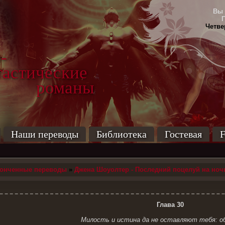
Вы 
Четвер
-
тические
маны
Наши переводы
Библиотека
Гостевая
F
конченные переводы
»
Джена Шоуолтер - Последний поцелуй на ноч
Глава 30
Милость и истина да не оставляют тебя: об