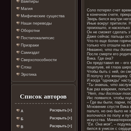
Вампиры
Магия
Соло потерял счет време
в конечном счете, прек
Мифические существа
Зверь бился внутри него
Наши переводы
Иные вокруг притихли. Н
произошло, и насколько
Оборотни
Он не сможет сделать э
Даже сейчас пальцы оста
Постапокалипсис
Что-то еще более горяче
Призраки
только что отошли на вт
Неважно, что ты долже
Самиздат
После смерти его родите
Вика. Где она?
Сверхспособности
Он представил ее – его 
Слэш
поцелуев, её глаза шир
Чтобы быть с ней, он см
Эротика
Я получу эту женщину. 
И когда "однажды" насту
"Ты знаешь, что заслу
Как раз вовремя, попытк
"Нет, ты достоин того
Список авторов
Икс появился, чтобы по
– Где вы были, парни, 
Мгновение спустя Вика 
Раскрыть [+]
пальто, но оно было не 
А
волочился по полу и пут
Раскрыть [+]
Б
искусства. Миниатюрное
"Ее. Она моя",
– подума
Раскрыть [+]
В
бился в унисон с сердце