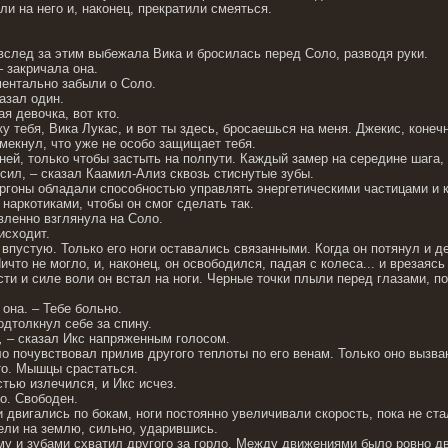
и на него и, наконец, прекратили смеяться.
вслед за этим выбежала Вика и бросилась перед Соло, разводя руки.
– закричала она.
ентально забыли о Соло.
казал один.
я девочка, вот кто.
ку тебя, Вика Лукас, и вот ты здесь, бросаешься на меня. Джекис, конеч
амекнул, что уже не особо защищает тебя.
 ней, только чтобы застыть на полпути. Каждый замер на середине шага
 сил, – сказал Каамил-Ализ сквозь стиснутые зубы.
аргоны обладали способностью управлять энергетическими частицами и 
наркотиками, чтобы он смог сделать так.
вленно взглянула на Соло.
исходит.
впустую. Только его ноги оставались связанными. Когда он потянул и д
Ничто не могло, и, наконец, он освободился, падая с колеса... и врезаясь
ти и силе воли он встал на ноги. Черные точки плыли перед глазами, по
 она. – Тебе больно.
одтолкнул себе за спину.
",
– сказал Икс напряженным голосом.
ло почувствовал прилив другого теплоты по его венам. Только оно вызва
то. Мышцы срастаться.
тью излечился, и Икс исчез.
о. Свободен.
 двигались по бокам, ноги постоянно увеличивали скорость, пока не ст
тели на землю, сильно, ударившись.
у и зубами схватил другого за горло. Между движениями было ровно д