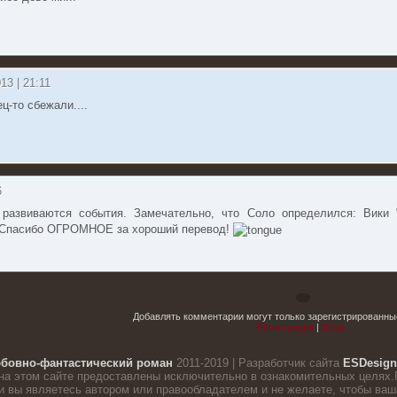
013 | 21:11
ец-то сбежали....
6
 развиваются события. Замечательно, что Соло определился: Вики
 Спасибо ОГРОМНОЕ за хороший перевод!
Добавлять комментарии могут только зарегистрированны
Регистрация
|
Вход
бовно-фантастический роман
2011-2019 | Разработчик сайта
ESDesign
на этом сайте предоставлены исключительно в ознакомительных целях.
 вы являетесь автором или правообладателем и не желаете, чтобы ваша