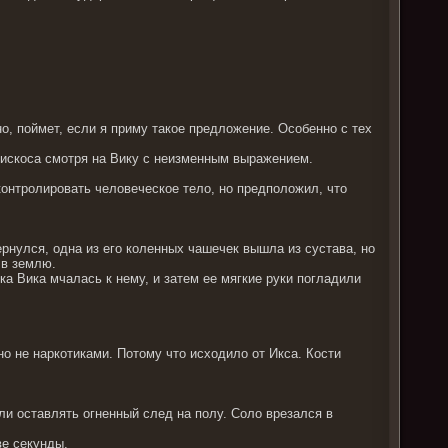
но, поймет, если я приму такое предложение. Особенно с тех
, искоса смотря на Вику с неизменным выражением.
контролировать человеческое тело, но предположил, что
ернулся, одна из его коленных чашечек вышла из сустава, но
 в землю.
ка Вика мчалась к нему, и затем ее мягкие руки погладили
но не наркотиками. Потому что исходило от Икса. Кости
али оставлять огненный след на полу. Соло врезался в
ве секунды.