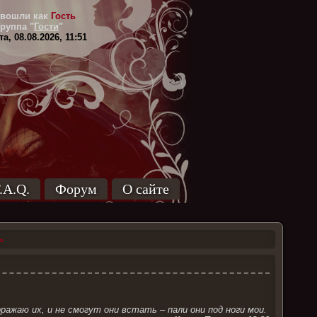
вошли как
Гость
Группа
"
Гости
"
а, 08.08.2026, 11:51
.A.Q.
Форум
О сайте
ь
ражаю их, и не смогут они встать – пали они под ноги мои.