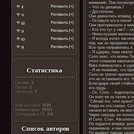
внимание. Они посмотрел
Раскрыть [+]
– Что ты делаешь?
Х
– Достаточно.
Раскрыть [+]
Ч
Они двинулись вперед, 
– Оставьте его в покое! 
Раскрыть [+]
Ш
Они притормозили и мом
– Кто это тут у нас? – с
Раскрыть [+]
Э
– Непослушная маленька
– Я всегда хотел частич
Раскрыть [+]
Ю
пор, как он прозрачно н
Раскрыть [+]
Все трое направились к
Я
– Я сдержу, пока хватит
Соло знал, что воины Т
этого слишком накачали 
Вика повернулась и уди
Статистика
– Я не понимаю, что про
Соло не тратил времени 
это не остановило его. 
Онлайн:
2
Благодаря своей стойкос
Гостей:
2
его грудь.
Читатели:
0
– Ох, Соло, – вздохнула
Он взял ее за талию и п
"Сделай то, что нужно
Книг на сайте:
4189
Когда он это сказал, Со
Комментарии:
28321
начали вставать на мес
Cообщения в ГК:
240
Через секунду он полнос
И Соло. Стал. Абсолютн
Он подался вперед: руки
Список авторов
охранников, и они поле
Он вырвал трахею одном