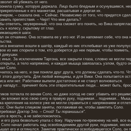
зволит ей убежать от него.
ронила сумку, которую держала. Лицо было бледным и осунувшимся, нес
прикрепленные к его манжетам, расшатывая и дергая их.
чером, – сказала она. – Сейчас. Независимо от того, что придется сдела
ранить препятствия. – Черт! Что мне делать?
бы ответить, неуверенный, что она сможет его понять, но Вика напрягла
ь к колесу, скрытому от глаз.
лижающиеся шаги.
ал он отчаянно. Она оставила ее у его ног. И он напомнил себе, что она
льства.
киса внезапно вошли в шатёр, каждый из них отхлебывал из уже полупус
вое из них спорили о том, кто доберется до нее первым, чтобы поиметь, 
й девушки.
 иных. За исключением Таргона, все закрыли глаза, словно не могли пе
 открыты, а тело напряжено, и каждая мышца завязалась узлом, будто он
чал Соло.
илось на него, и они поняли друг друга, что должны сделать что-то. Чт
г этого допустить. Для любой женщины, и для Вики. Она попытается ост
са или нет. Работники выпили достаточно и не станут волноваться.
у нападут... причинят боль эти отвратительные люди... может быть, брос
тиков потекла по венам Соло, но даже холод не смог убавить его решим
, он вложил всю свою силу в правую руку, поднимая... поднимая... Мышц
ка крепления на колесе уже не могли справиться с напряжением и отлете
с. Они были слишком заняты, поглаживая ее, чтобы заметить Соло.
требовал Доктор Зло. –
Стой! Ты поранишься".
ло в ярость, а не забеспокоилось.
и его рука безвольно упала с боку. Наручник по-прежнему на ней, все е
 Соло начал работать над освобождением другой руки, поднимая, несмот
ышал его и оглянулся. Заметив практически освободившегося Соло, он п