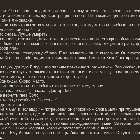
ни. Он не знал, как долго прикован к этому колесу. Только знал, что ру
ратили входить в палатку. Смотрящие на него. Поглаживающие его тело,
 как в лихорадке.
е потому что им заткнули рот, это не так, потому что они прибывали в 
 уязвимыми они были.
то снова. Лучше умереть.
вались, сжаты в кулаки, а когти разрезали ладони. Его кровь была горя
е было на его связанных запястьях, но теперь, перед лицом его растущ
орой план.
н сделать, контролируй это.
Ещё немного и он не выдержит. Он просто
лей он не особо ладил со своим характером. Только с Викой, которая дра
милую, добрую Вику, и его пальцы практически разжались. Воображал, ка
око распахнуты от замешательства и желания, и его мышцы начали расс
ожет сделать это снова. Сможет сделать все.
Однажды. Скоро. Часто.
пит, он заставит ее забыть отвращение к этому слову.
живаешь этого",
– сказал Доктор Зло.
а вернуть гнев Соло.
, что произойдет. Спасения".
ддержать его.
пока я был в Ноландс? – потребовал он спокойно – слова были приглуше
влетела в шатёр, одетая в великолепное красное платье, и он забыл св
застёгнуто, и Соло заметил, что лиф её платья опушен достаточно низк
ался под ногами, как будто это был заколдованный туман. Материал обл
 и с пышными бедрами, которые заставляли сердце пылать.
л он. Ему больше не нужна помощь Икса, не в этом случае. Он уже понял
м.