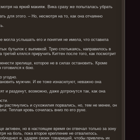
мотря на яркий макияж. Вика сразу же попыталась убрать
ть для этого. – Но, несмотря на то, как она отчаянно
сь.
 не могла услышать его и понятия не имела, что оставила
тых бутылок с выпивкой. Трио спотыкаясь, направилось в
а третий клялся приручить Киттен после того, как посмотрит
ренести зрелище, которое не в силах остановить. Кроме
 готовился к бою.
о угодно.
ановить мужчин. И ее тоже изнасилуют, неважно она
ят и разденут, возможно, даже дотронутся так, как она
ости.
ы растянулись и сухожилия порвались, но, тем не менее, он
ли. Теплая кровь сочилась вниз по его руке.
ще активен, но в настоящее время он отвечал только за зону
ря на боль, пока второе крепление не отвалилось.
обледнел и, ударяя своих товарищей, чтобы привлечь их