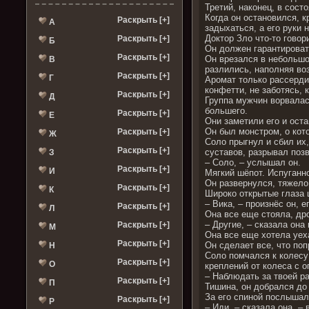
Третий, наконец, в сост
Когда он остановился, к
Раскрыть [+]
А
задыхаться, а его руки 
Доктор Зло что-то гово
Раскрыть [+]
Б
Он должен гарантировать
Раскрыть [+]
Он врезался в небольшо
В
разлились, наполняя во
Раскрыть [+]
Г
Аромат только рассердил
конфетти, не заботясь, 
Раскрыть [+]
Д
Группа мужчин ворвалас
большего.
Раскрыть [+]
Е
Они заметили его и оста
Он был монстром, о кото
Раскрыть [+]
Ж
Соло прыгнул и сбил их,
Раскрыть [+]
суставов, разрывал позв
З
– Соло, – услышал он.
Раскрыть [+]
И
Мягкий шёпот. Испуганн
Он развернулся, тяжело
Раскрыть [+]
К
Широко открытые глаза ц
– Вика, – произнёс он, 
Раскрыть [+]
Л
Она все еще стояла, дро
– Другие, – сказала она
Раскрыть [+]
М
Она все еще хотела уех
Раскрыть [+]
Он сделает все, что поп
Н
Соло помчался к колесу 
Раскрыть [+]
О
креплений от колеса с 
– Наблюдать за твоей ра
Раскрыть [+]
П
Тишина, он добрался до 
За его спиной послышал
Раскрыть [+]
Р
– Иди, – сказала она, –