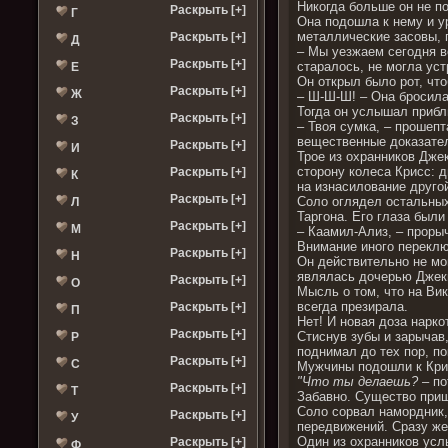
Никогда больше он не по
Раскрыть [+]
Г
Она подошла к нему и у
металлические засовы, 
Раскрыть [+]
Д
– Мы уезжаем сегодня ве
Раскрыть [+]
старалось, не могла уст
Е
Он открыл было рот, что
Раскрыть [+]
Ж
– Ш-Ш-Ш! – Она бросилас
Тогда он услышал приб
Раскрыть [+]
З
– Твоя сумка, – прошепт
вещественные доказате
Раскрыть [+]
И
Трое из охранников Дже
сторону колеса Крисс: д
Раскрыть [+]
К
на изнасилование друго
Раскрыть [+]
Соло оглядел остальных
Л
Таргона. Его глаза были
Раскрыть [+]
М
– Каамил-Ализ, – проры
Внимание иного переключ
Раскрыть [+]
Н
Он действительно не мо
являлась дочерью Джеки
Раскрыть [+]
О
Мысль о том, что на Вик
всегда презирала.
Раскрыть [+]
П
Нет! И новая доза нарко
Раскрыть [+]
Стиснув зубы и зарычав
Р
поднимал до тех пор, по
Раскрыть [+]
С
Мужчины подошли к Крис
"Что ты делаешь?
– по
Раскрыть [+]
Т
Забавно. Существо приш
Соло сорвал намордник, 
Раскрыть [+]
У
передвижений. Сразу же
Один из охранников усл
Раскрыть [+]
Ф