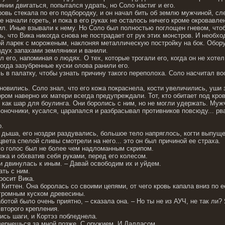
оянии двигаться, попытался удрать, но Соло настиг и его.
ровь стекала по его подбородку, и он начал бить об землю мужчиной, сле
не начали гореть, и пока в его руках не осталось ничего кроме окровавле
рил. Иные взывали к нему. Но Соло был полностью поглощен гневом, что
, что Вика никогда снова не пострадает от рук этих монстров. И необход
й ларек с мороженым, наклоняя металлическую постройку на бок. Обор
здух запахами земляники и ванили.
 его, напоминая о людях. О тех, которые трогали его, когда он не хоте
когда зазубренные куски олова ранили его.
ь в палатку, чтобы узнать причину такого переполоха. Соло насчитал в
новились. Соло знал, что его кожа покраснела, кости увеличились, уши 
ром наверно их матери всегда предупреждали. Тот, кто обитает под кро
 как шар для боулинга. Они боролись с ним, но не могли удержать. Муж
оночники, кусался, царапался и разбрасывал противников повсюду... рв
о.
 дыша, его ноздри раздувались, большое тело напряглось, когти выпуще
вета спелой сливы смотрели на него... это он был причиной ее страха.
его голос был не более чем надломанным скрипом.
жа и обхватив себя руками, перед его колесом.
 и двинулась к иным. – Давай освободим их и уйдем.
ать с ним.
росит Вика.
Киттен. Она боролась со своими цепями, от чего кровь капала вниз по е
огромным куском древесины.
ботой было очень приятно, – сказала она. – Но ты не из АУЧ, не так л
второго крепления.
ись шаги, и Кортэз побледнела.
 вернешься за мной позже. С оружием. И Далласом.