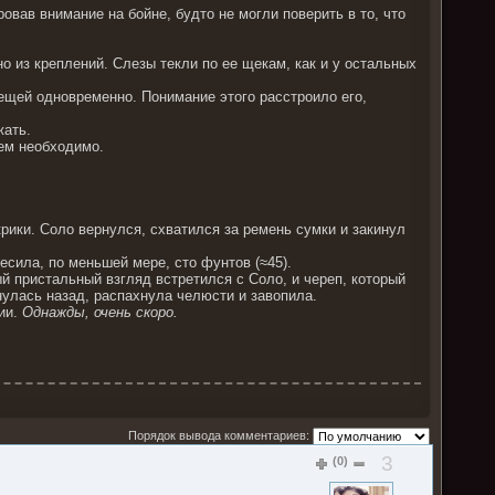
вав внимание на бойне, будто не могли поверить в то, что
о из креплений. Слезы текли по ее щекам, как и у остальных
ещей одновременно. Понимание этого расстроило его,
жать.
ем необходимо.
рики. Соло вернулся, схватился за ремень сумки и закинул
есила, по меньшей мере, сто фунтов (≈45).
й пристальный взгляд встретился с Соло, и череп, который
нулась назад, распахнула челюсти и завопила.
ии.
Однажды, очень скоро.
Порядок вывода комментариев:
3
(0)