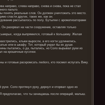
ва направо, слева направо, снова и снова, пока не стал
нного пальто.
бы понять реальные слов. Он должен уничтожить это место.
имо спасти других, таких же, как он.
удование рассыпалось по полу. Бутылки с ароматизаторами
л. Он разорвал на части сооружение, оставляя только
осьмерых, когда выпрямился, готовый к большему. Желая
заострились, клыки выросли, а его когти удлинились.
ватью или в шкафу. Тот, который украл бы их души.
чины пытались, о да, пытались, но Соло вырывал руки из
ал на крошечные кусочки.
ны и готовые раскромсать любого, кто посмел испугать Вику.
ё руке. Соло протянул руку, дернул и оторвал одно из
и? Я предполагаю, что ты зачищаешь после операций, малыш.