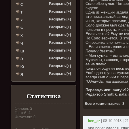
Соло обернулся. Четвер
Раскрыть [+]
С
видели.
Раскрыть [+]
Одна из женщин издала
Т
Его пристальный взгляд 
Раскрыть [+]
У
иных, которые просили,
Соло должен был сделат
Раскрыть [+]
Ф
привело в ярость, и вин
Если честно? Ему не нуж
Раскрыть [+]
Х
Но Соло вернется. В эт
Он решительно помчался
Раскрыть [+]
Ч
– Если хочешь спасти ко
Раскрыть [+]
Почему девять?
Ш
– Моя сумка, – выпалил
Раскрыть [+]
Э
Мужчины, наконец, отор
ее на плечо.
Раскрыть [+]
Ю
Когда он ощутил весь в
Ещё одна группа мужчин
Раскрыть [+]
Я
всегда был с ним и пер
"Однажды, мы выясним
Переводчики: maryiv12
Редактор Shottik, natal
Статистика
Всего комментариев: 3
Онлайн:
2
Гостей:
2
Читатели:
0
ken_er
| 08.10.2013 | 21
ура побег удался, спас