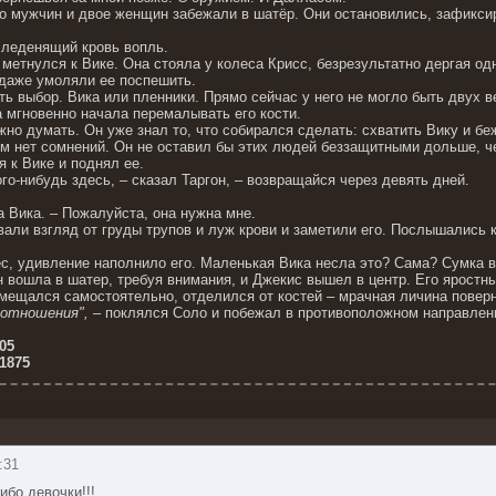
о мужчин и двое женщин забежали в шатёр. Они остановились, зафиксиро
 леденящий кровь вопль.
метнулся к Вике. Она стояла у колеса Крисс, безрезультатно дергая одн
 даже умоляли ее поспешить.
ь выбор. Вика или пленники. Прямо сейчас у него не могло быть двух в
а мгновенно начала перемалывать его кости.
но думать. Он уже знал то, что собирался сделать: схватить Вику и бе
ом нет сомнений. Он не оставил бы этих людей беззащитными дольше, ч
 к Вике и поднял ее.
го-нибудь здесь, – сказал Таргон, – возвращайся через девять дней.
а Вика. – Пожалуйста, она нужна мне.
вали взгляд от груды трупов и луж крови и заметили его. Послышались к
ес, удивление наполнило его. Маленькая Вика несла это? Сама? Сумка в
 вошла в шатер, требуя внимания, и Джекис вышел в центр. Его яростны
емещался самостоятельно, отделился от костей – мрачная личина повер
 отношения",
– поклялся Соло и побежал в противоположном направлен
05
i1875
:31
ибо девочки!!!