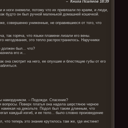
– Книга Псалмов 18:39
ки и ноги онемели, потому что их привязали по краям, и люди,
 как будто он был ручной маленькой домашней кошечкой.
шоке, совершенно униженные, не оправившиеся от того, что
ча, так горяча, что языки пламени лизали его вены.
его негодования, это тепло распространилось. Наручники
 должен был... что?
знила его и...
к она смотрит на него, ее опухшие и блестящие губы от его
лабляться.
ны намордником. – Подожди. Спасение?
ои вопросы. Поверх платья она надела шерстяное черное
о, намекая на декольте. Подол был таким длинным, что
егал каждый изгиб, и ее тело... было словно произведение
, что теперь это знание крутилось там же, где инстинкт