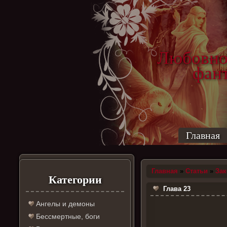
Любовно
фантас
ро
Главная
Главная
»
Статьи
»
За
Категории
Глава 23
Ангелы и демоны
Бессмертные, боги