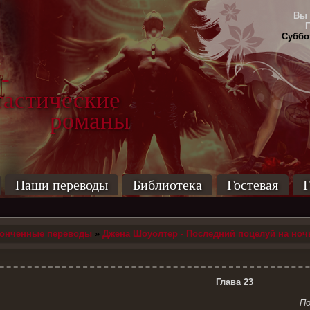
Вы 
Суббот
-
тические
маны
Наши переводы
Библиотека
Гостевая
F
конченные переводы
»
Джена Шоуолтер - Последний поцелуй на ноч
Глава 23
По