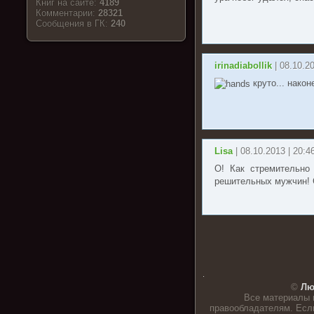
Книг на сайте:
4189
Комментарии:
28321
Cообщения в ГК:
240
irinadiabollik
| 08.10.2
круто... након
Lisa
| 08.10.2013 | 20:4
О! Как стремительно
решительных мужчин!
.
©
Лю
Все материалы 
правообладателям. Если