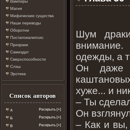
Вампиры
Магия
Мифические существа
Наши переводы
Оборотни
Шум драки
Постапокалипсис
внимание. 
Призраки
Самиздат
одежды, а т
Сверхспособности
Он даже 
Слэш
Эротика
каштановых
хуже... и н
Список авторов
– Ты сделал
Раскрыть [+]
Он взгляну
А
Раскрыть [+]
Б
– Как и вы,
Раскрыть [+]
В