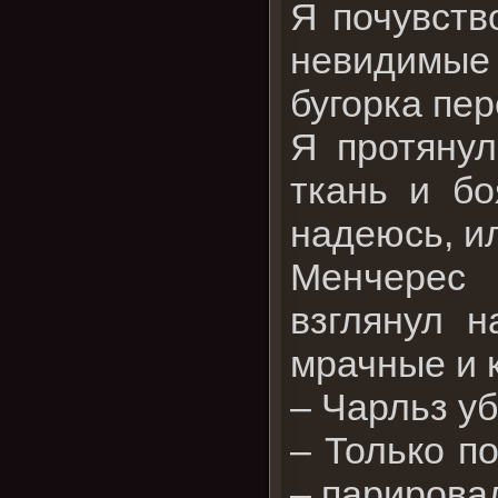
Я почувств
невидимые 
бугорка пер
Я протянул
ткань и бо
надеюсь, и
Менчерес 
взглянул н
мрачные и 
– Чарльз уб
– Только п
– парирова