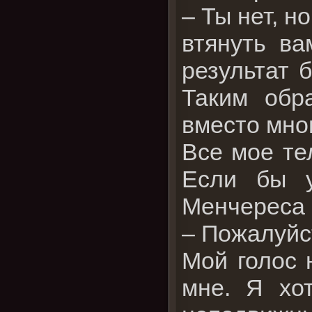
– Ты нет, н
втянуть в
результат 
Таким обр
вместо мно
Все мое те
Если бы у
Менчереса с
– Пожалуйст
Мой голос 
мне. Я хо