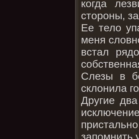
когда лез
стороны, з
Ее тело уп
меня словн
встал ряд
собственная
Слезы в б
склонила го
Другие два
исключение
пристальн
запомнить 