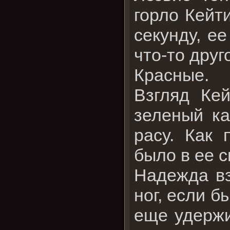
горло Кейт
секунду, е
что-то друг
Красные.
Взгляд Кей
зеленый ка
расу. Как 
было в ее 
Надежда вз
ног, если б
еще удержи