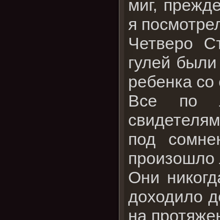
миг, прежд
я посмотре
Четверо С
гулей были
ребенка со
Все по л
свидетелям
под сомне
произошло 
Они никогд
доходило д
на протяже