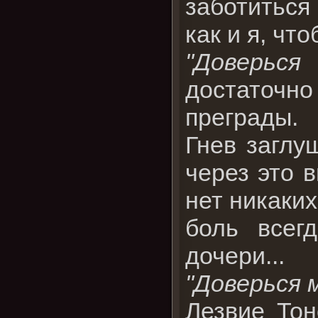
заботиться
как и я, чт
"Доверься
достаточно
преграды.
Гнев заглу
через это 
нет никаких
боль всег
дочери...
"Доверься м
Лезвие Тон