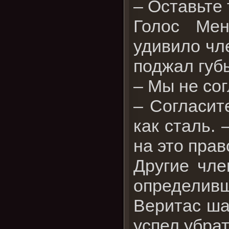
– Оставьте 
Голос Мен
удивило чл
поджал губ
– Мы не сог
– Согласит
как сталь. 
на это прав
Другие чле
определивш
Веритас ша
успел убрат