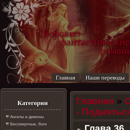
Любовно-
фантастические
роман
Главная
Наши переводы
Главная
»
С
Категории
- Поднятьс
Ангелы и демоны
Бессмертные, боги
Глава 36