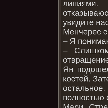
линиями.
отказываюс
увидите нас
Менчерес с
– Я понима
– Слишком
отвращени
Ян подошел
костей. Зат
остальное
полностью 
Мари, Стра