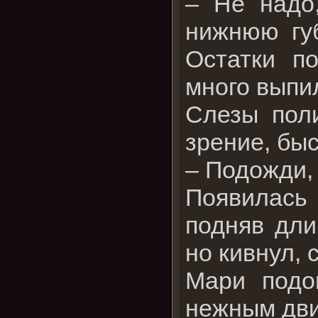
– Не надо
нижнюю губ
Остатки п
много выпи
Слезы поли
зрение, быс
– Подожди,
Появилась
подняв дли
но кивнул, 
Мари подо
нежным дв