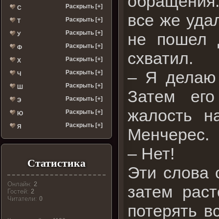
обращения.
Раскрыть [+]
С
все же удал
Раскрыть [+]
Т
Раскрыть [+]
не пошел 
У
Раскрыть [+]
Ф
схватил.
Раскрыть [+]
Х
– Я делаю 
Раскрыть [+]
Ч
Раскрыть [+]
Ш
Затем его
Раскрыть [+]
Э
жалость н
Раскрыть [+]
Ю
Раскрыть [+]
Я
Менчерес.
– Нет!
Статистика
Эти слова 
Онлайн:
2
затем раст
Гостей:
2
Читатели:
0
потерять в