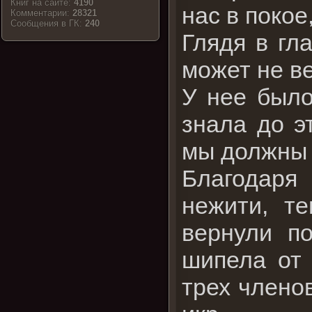
Книг на сайте:
4190
нас в покое
Комментарии:
28321
Cообщения в ГК:
240
Глядя в гл
может не ве
У нее было
знала до э
мы должны 
Благодаря
нежити, т
вернули п
шипела от 
трех члено