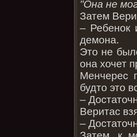
"Она не мо
Затем Вери
– Ребенок 
демона.
Это не был
она хочет п
Менчерес п
будто это в
– Достаточн
Веритас взя
– Достаточн
Затем, к 