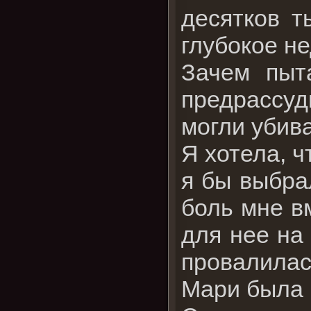
десятков т
глубокое не
Зачем пыт
предрассудк
могли убив
Я хотела, ч
я бы выбра
боль мне в
для нее на
провалилас
Мари была п