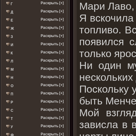
Мари Лаво,
Раскрыть [+]
Г
Раскрыть [+]
Д
Я вскочила
Раскрыть [+]
Е
топливо. В
Раскрыть [+]
Ж
Раскрыть [+]
З
появился 
Раскрыть [+]
И
только ярос
Раскрыть [+]
К
Раскрыть [+]
Л
Ни один му
Раскрыть [+]
М
нескольких
Раскрыть [+]
Н
Раскрыть [+]
Поскольку 
О
Раскрыть [+]
П
быть Менчер
Раскрыть [+]
Р
Мой взгля
Раскрыть [+]
С
Раскрыть [+]
Т
зависла в 
Раскрыть [+]
У
Раскрыть [+]
Ф