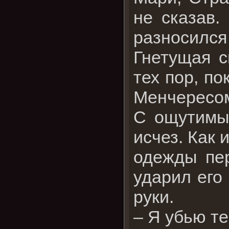
не сказав.
разносился
Гнетущая с
тех пор, по
Менчересо
С ощутимым
исчез. Как 
одежды пе
ударил его
руки.
– Я убью те