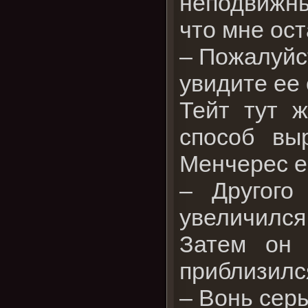
неподвижн
что мне ост
– Пожалуйс
увидите ее 
Тейт тут 
способ вы
Менчерес е
– Другого
увеличился
Затем он 
приблизился
– Вонь сер