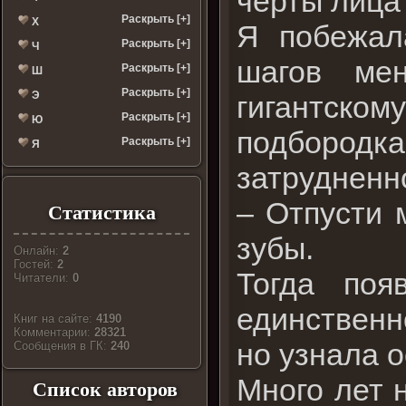
черты лица
Раскрыть [+]
Х
Я побежал
Раскрыть [+]
Ч
шагов ме
Раскрыть [+]
Ш
Раскрыть [+]
Э
гигантск
Раскрыть [+]
Ю
подбородк
Раскрыть [+]
Я
затрудненн
– Отпусти 
Статистика
зубы.
Онлайн:
2
Гостей:
2
Тогда поя
Читатели:
0
единственн
Книг на сайте:
4190
Комментарии:
28321
но узнала 
Cообщения в ГК:
240
Много лет 
Список авторов