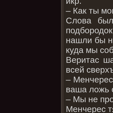
икр.
– Как ты мо
Слова был
подбородо
нашли бы н
куда мы со
Веритас ша
всей сверхъ
– Менчерес 
ваша ложь 
– Мы не пр
Менчерес т