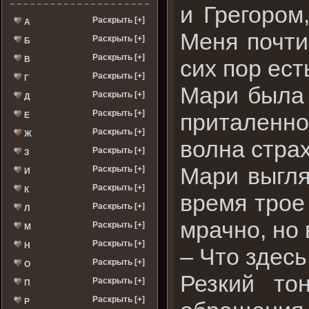
и Грегором
Раскрыть [+]
А
Меня почти
Раскрыть [+]
Б
Раскрыть [+]
В
сих пор ест
Раскрыть [+]
Г
Мари была 
Раскрыть [+]
Д
Раскрыть [+]
приталенно
Е
Раскрыть [+]
Ж
волна страх
Раскрыть [+]
З
Мари выгля
Раскрыть [+]
И
Раскрыть [+]
К
время трое
Раскрыть [+]
Л
мрачно, но
Раскрыть [+]
М
Раскрыть [+]
Н
– Что здесь
Раскрыть [+]
О
Резкий то
Раскрыть [+]
П
Раскрыть [+]
Р