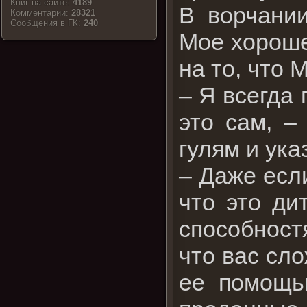
Книг на сайте:
4189
В ворчании
Комментарии:
28321
Cообщения в ГК:
240
Мое хороше
на то, что 
– Я всегда 
это сам, –
гулям и ука
– Даже есл
что это ди
способност
что вас сло
ее помощь