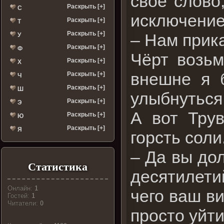
свое слово
Раскрыть [+]
С
исключение
Раскрыть [+]
Т
Раскрыть [+]
– Нам прик
У
Раскрыть [+]
Ф
Чёрт возьм
Раскрыть [+]
Х
внешне я 
Раскрыть [+]
Ч
Раскрыть [+]
Ш
улыбнуться
Раскрыть [+]
Э
А вот Трув
Раскрыть [+]
Ю
Раскрыть [+]
Я
горсть соли
– Да вы до
Статистика
десятилети
Онлайн:
1
чего ваш в
Гостей:
1
Читатели:
0
просто уйти