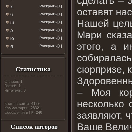
сделать – 
Раскрыть [+]
Х
оставят нас
Раскрыть [+]
Ч
Нашей цель
Раскрыть [+]
Ш
Раскрыть [+]
Э
Мари сказа
Раскрыть [+]
Ю
этого, а 
Раскрыть [+]
Я
собиралас
сюрпризе, 
Статистика
Здоровенны
Онлайн:
1
Гостей:
1
– Моя кор
Читатели:
0
несколько 
Книг на сайте:
4189
Комментарии:
28321
заявляют, ч
Cообщения в ГК:
240
Ваше Велич
Список авторов