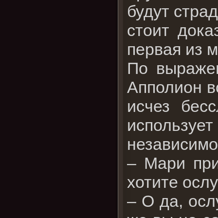
будут страд
стоит дока
первая из 
По выражен
Апполион в
исчез бесс
используе
независимо
– Мари при
хотите осл
– О да, осл