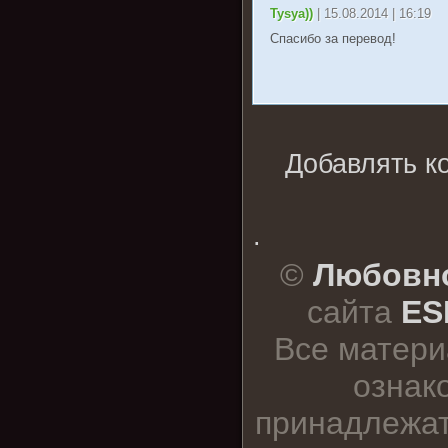
Tysya))
| 15.08.2014 | 16:19
Спасибо за перевод!
Добавлять к
.
©
Любовно
сайта
ES
Все матери
ознак
принадлежат