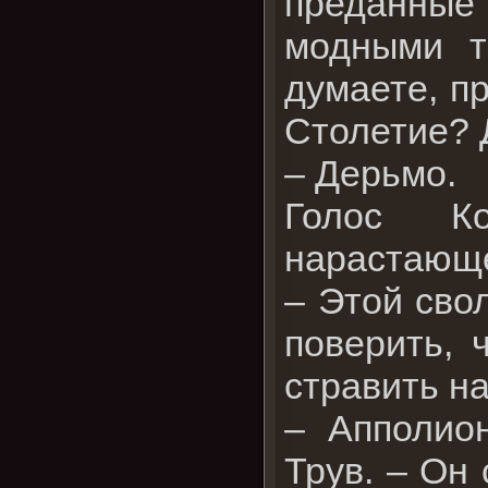
преданные 
модными т
думаете, п
Столетие? 
– Дерьмо.
Голос Ко
нарастающе
– Этой сво
поверить, 
стравить на
– Апполио
Трув. – Он