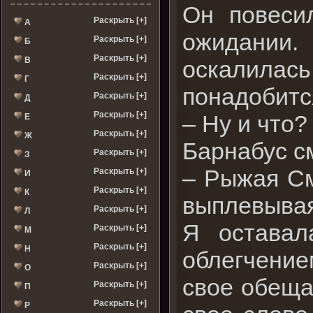
Он повеси
Раскрыть [+]
А
ожидании.
Раскрыть [+]
Б
Раскрыть [+]
В
оскалила
Раскрыть [+]
Г
понадобитс
Раскрыть [+]
Д
Раскрыть [+]
– Ну и что?
Е
Раскрыть [+]
Ж
Барнабус с
Раскрыть [+]
З
– Рыжая См
Раскрыть [+]
И
Раскрыть [+]
К
выплевывая
Раскрыть [+]
Л
Я оставал
Раскрыть [+]
М
Раскрыть [+]
Н
облегчение
Раскрыть [+]
О
свое обеща
Раскрыть [+]
П
Раскрыть [+]
Р