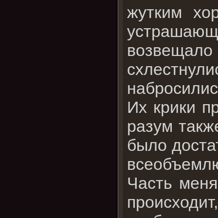
жутким хо
устрашающ
возвещало 
схлестну
набросились
Их крики п
разум также
было доста
всеобъемл
Часть меня
происходит