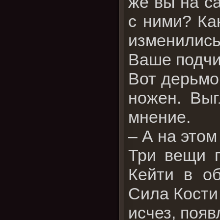
же вы на с
с ними? Ка
изменились
Ваше подчи
Вот дерьмо,
ножен. Выг
мнение.
– А на этом
Три вещи п
Кейти в об
Сила Кости 
исчез, появ