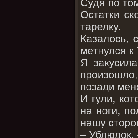
Судя по том
Остатки ск
тарелку.
Казалось, 
метнулся к
Я закусила
произошло,
позади мен
И гули, ко
на ноги, п
нашу сторо
– Ублюдок,