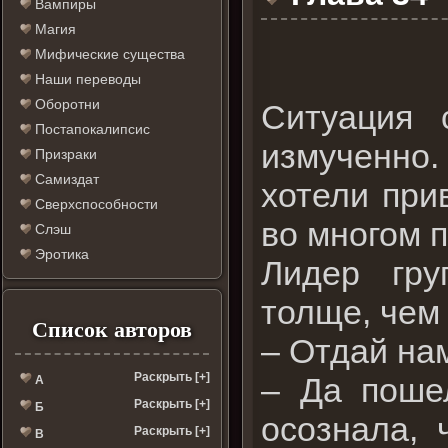
Вампиры
Магия
Мифические существа
Наши переводы
Оборотни
Ситуация 
Постапокалипсис
измученно
Призраки
Самиздат
хотели при
Сверхспособности
во многом 
Слэш
Эротика
Лидер гру
толще, чем
Список авторов
– Отдай нам
Раскрыть [+]
– Да пошел
А
Раскрыть [+]
Б
осознала, 
Раскрыть [+]
В