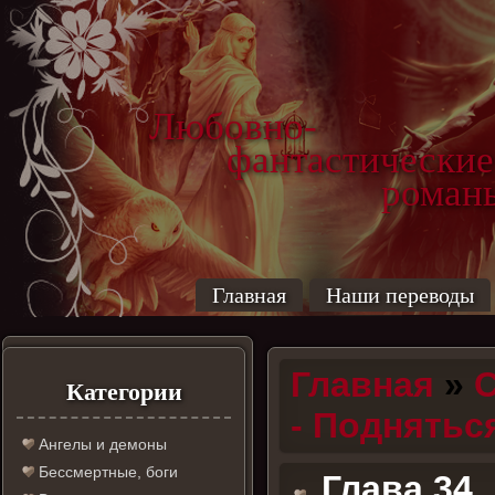
Любовно-
фантастические
роман
Главная
Наши переводы
Главная
»
С
Категории
- Поднятьс
Ангелы и демоны
Бессмертные, боги
Глава 34