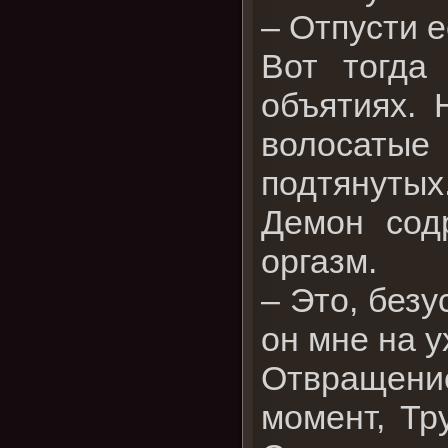
– Отпусти е
Вот тогда
объятиях. 
волосаты
подтянутых
Демон сод
оргазм.
– Это, безу
он мне на у
Отвращение
момент, Тр