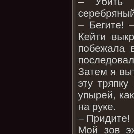
– Убить 
серебряный
– Бегите! 
Кейти выкр
побежала в
последовал
Затем я вы
эту тряпку
упырей, ка
на руке.
– Придите!
Мой зов э