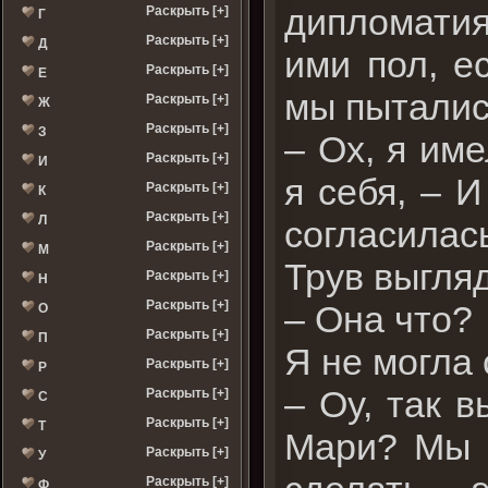
дипломатия
Раскрыть [+]
Г
Раскрыть [+]
Д
ими пол, е
Раскрыть [+]
Е
мы пытались
Раскрыть [+]
Ж
Раскрыть [+]
З
– Ох, я им
Раскрыть [+]
И
я себя, – 
Раскрыть [+]
К
Раскрыть [+]
Л
согласилась
Раскрыть [+]
М
Трув выгля
Раскрыть [+]
Н
Раскрыть [+]
– Она что?
О
Раскрыть [+]
П
Я не могла
Раскрыть [+]
Р
– Оу, так 
Раскрыть [+]
С
Раскрыть [+]
Т
Мари? Мы 
Раскрыть [+]
У
Раскрыть [+]
Ф