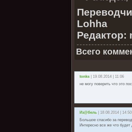
Переводчик
Lohha
Редактор: 
Всего комме
tonks
| 19.08.2014 | 11:06
не могу поверить что это по
Из@бель
| 18.08.2014 | 14:50
Большое спасибо за перевод
Интересно все же что будет