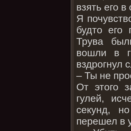
взять его в
Я почувств
будто его 
Трува был
вошли в г
вздрогнул с
– Ты не про
От этого 
гулей, ис
секунд, н
перешел в 