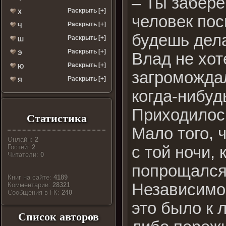
– Ты забере
Раскрыть [+]
Х
человек пос
Раскрыть [+]
Ч
будешь дела
Раскрыть [+]
Ш
Раскрыть [+]
Э
Влад не хот
Раскрыть [+]
Ю
загромождал
Раскрыть [+]
Я
когда-нибудь
Приходилось
Статистика
Мало того, ч
Онлайн:
2
с той ночи,
Гостей:
2
Читатели:
0
попрощался,
Книг на сайте:
4189
Независимо 
Комментарии:
28321
Cообщения в ГК:
240
это было к 
Список авторов