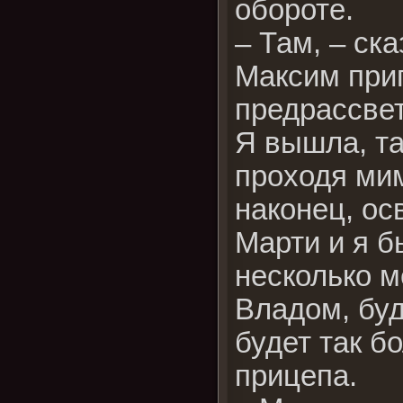
обороте.
– Там, – ск
Максим прип
предрассвет
Я вышла, та
проходя мим
наконец, ос
Марти и я б
несколько м
Владом, буд
будет так б
прицепа.