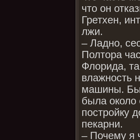
что он отка
Гретхен, ин
лжи.
– Ладно, се
Полтора час
Флорида, та
влажность н
машины. Был
была около 
постройку д
пекарни.
– Почему я 