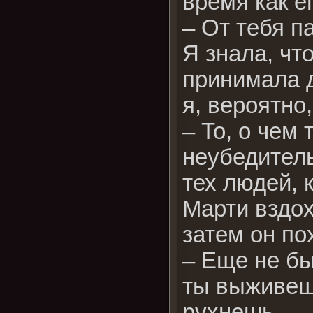
время как е
– От тебя п
Я знала, чт
принимала 
я, вероятно
– То, о чем
неубедитель
тех людей, 
Марти вздох
затем он по
– Еще не бы
ты выживешь
рухнешь.