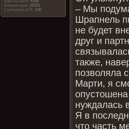
Книг на сайте:
4189
Комментарии:
28321
– Мы подума
Cообщения в ГК:
240
Шрапнель пы
не будет вн
друг и парт
связывалась
также, наве
позволяла с
Марти, я см
опустошена 
нуждалась в
Я в последн
что часть м