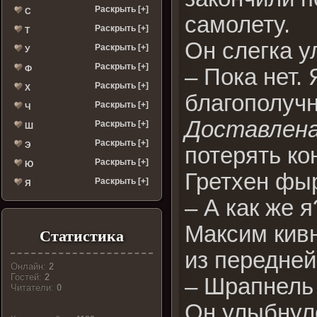
Раскрыть [+]
С
самолету.
Раскрыть [+]
Т
Он слегка у
Раскрыть [+]
У
Раскрыть [+]
Ф
– Пока нет.
Раскрыть [+]
Х
благополучн
Раскрыть [+]
Ч
Доставлена
Раскрыть [+]
Ш
Раскрыть [+]
Э
потерять ко
Раскрыть [+]
Ю
Гретхен фы
Раскрыть [+]
Я
– А как же 
Максим кивн
Статистика
из передней
Онлайн:
2
Гостей:
2
– Шрапнель 
Читатели:
0
Он улыбнулс