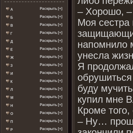
либо переж
– Хорошо, –
Раскрыть [+]
А
Раскрыть [+]
Б
Моя сестра 
Раскрыть [+]
В
защищающие
Раскрыть [+]
Г
Раскрыть [+]
напомнило м
Д
Раскрыть [+]
Е
унесла жизн
Раскрыть [+]
Ж
Я продолжал
Раскрыть [+]
З
Раскрыть [+]
И
обрушиться 
Раскрыть [+]
К
буду мучить
Раскрыть [+]
Л
купил мне В
Раскрыть [+]
М
Раскрыть [+]
Н
Кроме того,
Раскрыть [+]
О
– Ну… проща
Раскрыть [+]
П
Раскрыть [+]
закончили п
Р