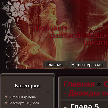
Любовно-
фантастические
роман
Главная
Наши переводы
Главная
»
С
Категории
- Дважды 
Ангелы и демоны
Бессмертные, боги
Глава 5