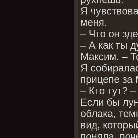
Я чувствова
меня.
– Что он зд
– А как ты 
Максим. – Т
Я собиралас
прицепе за 
– Кто тут? 
Если бы лун
облака, тем
вид, которы
поняла, по