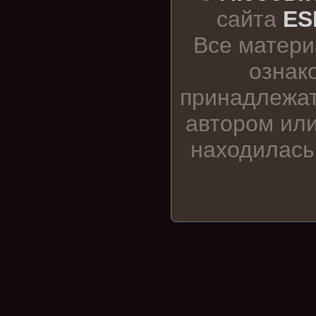
сайта
ES
Все матери
ознак
принадлежат
автором или
находилась 