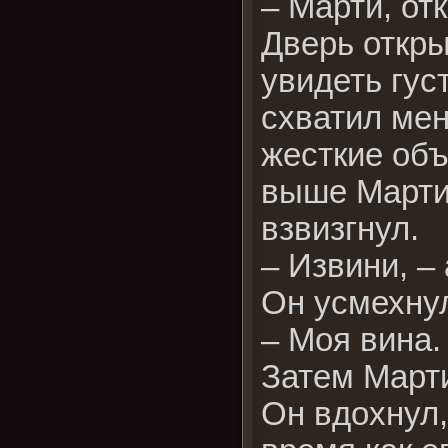
– Марти, отк
Дверь откры
увидеть гус
схватил мен
жесткие объ
выше Марти 
взвизгнул.
– Извини, – 
Он усмехну
– Моя вина.
Затем Марти
Он вдохнул,