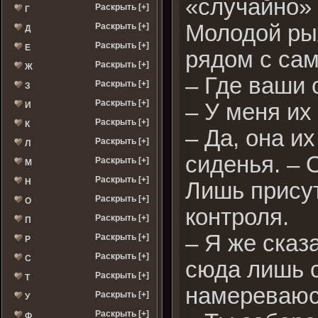
«случайно» 
Раскрыть [+]
Г
Молодой ры
Раскрыть [+]
Д
Раскрыть [+]
Е
рядом с сам
Раскрыть [+]
Ж
– Где ваши 
Раскрыть [+]
З
Раскрыть [+]
– У меня их 
И
Раскрыть [+]
К
– Да, она и
Раскрыть [+]
Л
сиденья. – 
Раскрыть [+]
М
Раскрыть [+]
Н
Лишь присут
Раскрыть [+]
О
контроля.
Раскрыть [+]
П
– Я же сказ
Раскрыть [+]
Р
Раскрыть [+]
С
сюда лишь с
Раскрыть [+]
Т
намереваюс
Раскрыть [+]
У
Раскрыть [+]
Ф