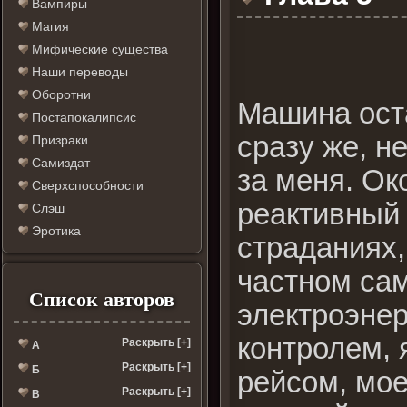
Вампиры
Магия
Мифические существа
Наши переводы
Оборотни
Машина оста
Постапокалипсис
сразу же, н
Призраки
Самиздат
за меня. Ок
Сверхспособности
реактивный 
Слэш
Эротика
страданиях,
частном са
Список авторов
электроэне
контролем, 
Раскрыть [+]
А
Раскрыть [+]
Б
рейсом, мое
Раскрыть [+]
В