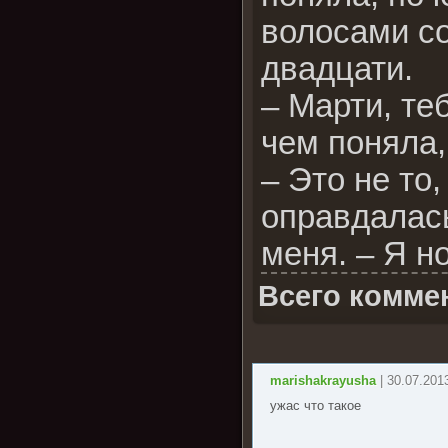
волосами со
двадцати.
– Марти, те
чем поняла,
– Это не то
оправдалась
меня. – Я н
Всего комме
marishakrayusha
| 30.07.2013
ужас что такое