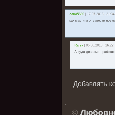
лана5386
| 17.07.2013 | 21:34
как марти м ог завести нов
Raisa
| 06.08.2013 | 16:22
А куда деваться, работат
Добавлять к
.
©
Любовно