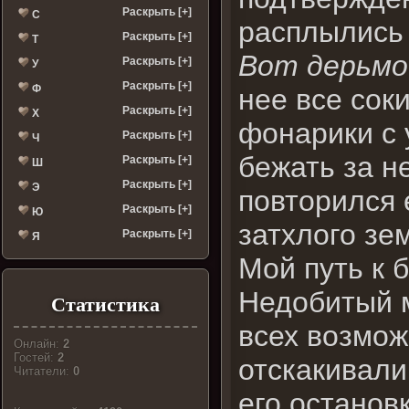
Раскрыть [+]
С
расплылись 
Раскрыть [+]
Т
Вот дерьмо
Раскрыть [+]
У
Раскрыть [+]
Ф
нее все сок
Раскрыть [+]
Х
фонарики с 
Раскрыть [+]
Ч
бежать за н
Раскрыть [+]
Ш
Раскрыть [+]
Э
повторился 
Раскрыть [+]
Ю
затхлого зе
Раскрыть [+]
Я
Мой путь к 
Недобитый м
Статистика
всех возмож
Онлайн:
2
Гостей:
2
отскакивали
Читатели:
0
его останов