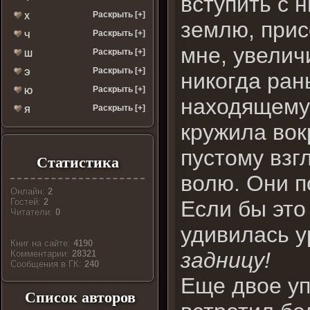
вступить с 
Раскрыть [+]
Х
землю, прис
Раскрыть [+]
Ч
мне, увелич
Раскрыть [+]
Ш
Раскрыть [+]
Э
никогда ран
Раскрыть [+]
Ю
находящему 
Раскрыть [+]
Я
кружила вок
пустому взг
Статистика
волю. Они п
Онлайн:
2
Если бы это
Гостей:
2
Читатели:
0
удивилась 
Книг на сайте:
4190
задницу!
Комментарии:
28321
Cообщения в ГК:
240
Еще двое уп
Список авторов