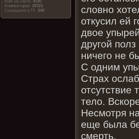
Книг на сайте:
4190
Комментарии:
28321
словно хоте
Cообщения в ГК:
240
откусил ей 
двое упырей
другой полз 
ничего не б
С одним упы
Страх ослаб
отсутствие 
тело. Вскор
Несмотря на
еще была б
смерть.