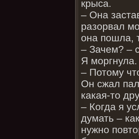
крыса.
– Она заста
разорвал мо
она пошла, 
– Зачем? – 
Я моргнула.
– Потому чт
Он сжал пал
какая-то др
– Когда я у
думать – ка
нужно повто