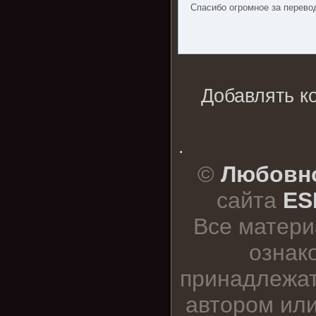
Спасибо огромное за перево
Добавлять к
.
©
Любовно
сайта
ES
Все матери
ознак
принадлежат
автором или