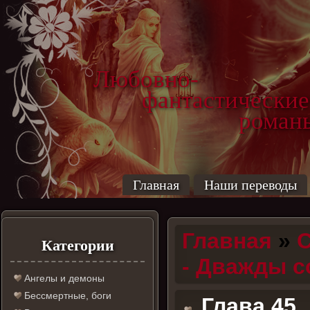
Любовно-
фантастические
роман
Главная
Наши переводы
Главная
»
С
Категории
- Дважды 
Ангелы и демоны
Бессмертные, боги
Глава 45