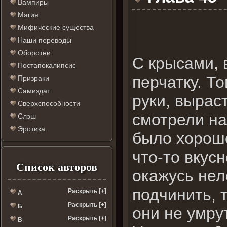
Вампиры
Магия
Мифические существа
Наши переводы
Оборотни
С крысами, 
Постапокалипсис
перчатку. Т
Призраки
Самиздат
руки, вырас
Сверхспособности
смотрели на
Слэш
Эротика
было хорошо
что-то вкус
Список авторов
окажусь нел
подчинить, т
Раскрыть [+]
А
Раскрыть [+]
Б
они не умрут
Раскрыть [+]
В