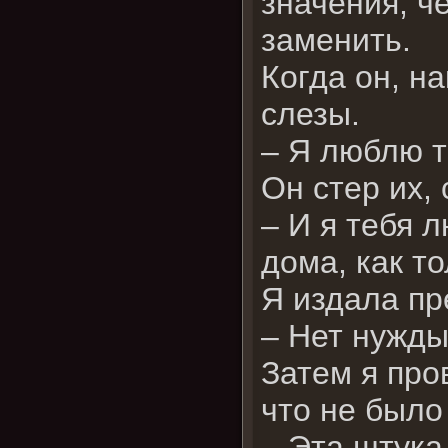
значения, ч
заменить.
Когда он, н
слезы.
– Я люблю т
Он стер их,
– И я тебя 
дома, как т
Я издала п
– Нет нужды
Затем я про
что не было
– Эта штука