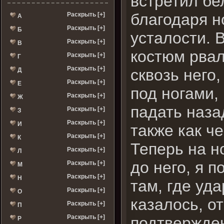
встретил бе
благодаря н
Раскрыть [+]
А
Раскрыть [+]
Б
усталости. 
Раскрыть [+]
В
костюм рвал
Раскрыть [+]
Г
Раскрыть [+]
сквозь него
Д
Раскрыть [+]
Е
под ногами,
Раскрыть [+]
Ж
падать наза
Раскрыть [+]
З
Раскрыть [+]
И
также как че
Раскрыть [+]
К
Теперь на н
Раскрыть [+]
Л
до него, я 
Раскрыть [+]
М
Раскрыть [+]
Н
там, где уда
Раскрыть [+]
О
казалось, о
Раскрыть [+]
П
Раскрыть [+]
подтвержден
Р