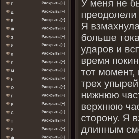
У меня не б
Раскрыть [+]
Г
преодолели 
Раскрыть [+]
Д
Раскрыть [+]
Е
Я взмахнула
Раскрыть [+]
Ж
больше тока
Раскрыть [+]
З
Раскрыть [+]
ударов и вс
И
Раскрыть [+]
К
время покин
Раскрыть [+]
Л
тот момент, 
Раскрыть [+]
М
Раскрыть [+]
Н
трех упырей
Раскрыть [+]
О
нижнюю част
Раскрыть [+]
П
верхнюю час
Раскрыть [+]
Р
Раскрыть [+]
С
сторону. Я 
Раскрыть [+]
Т
длинным сме
Раскрыть [+]
У
Раскрыть [+]
Ф