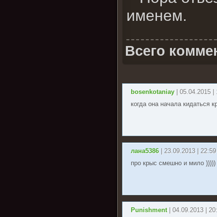
именем.
Всего комме
bosenkotaniay
| 05.04.2015 |
когда она начала кидаться 
лана5386
| 23.09.2013 | 22:59
про крыс смешно и мило )))))
Punishment
| 04.09.2013 | 20