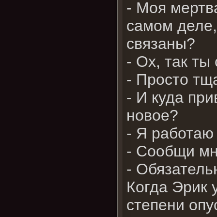
- Моя мертв
самом деле,
связаны?
- Ох, так т
- Просто тщ
- И куда пр
новое?
- Я работаю
- Сообщи мн
- Обязатель
Когда Эрик 
степени опу