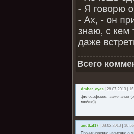
- Я говорю 
- Ах, - он 
знаю, с кем
даже встрет
Всего комме
Amber_eyes
| 28.07.2013 | 16
философское...замечание (о
люблю))
anutkal17
| 08.02.2013 | 10:56
Проникновенно написано о 