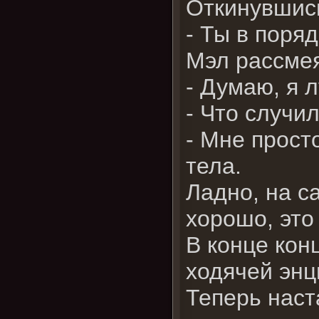
Откинувшись
- Ты в поря
Мэл рассме
- Думаю, я 
- Что случи
- Мне прост
тела.
Ладно, на с
хорошо, это
В конце кон
ходячей энц
Теперь наст