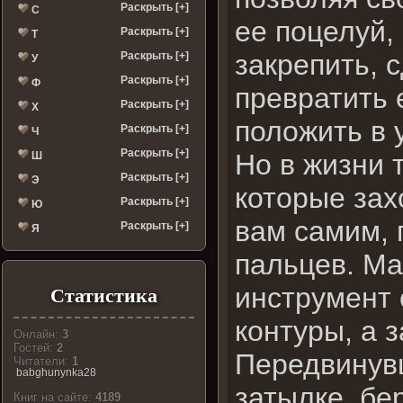
Раскрыть [+]
С
ее поцелуй,
Раскрыть [+]
Т
закрепить, 
Раскрыть [+]
У
Раскрыть [+]
Ф
превратить 
Раскрыть [+]
Х
положить в 
Раскрыть [+]
Ч
Раскрыть [+]
Но в жизни 
Ш
Раскрыть [+]
Э
которые зах
Раскрыть [+]
Ю
вам самим, 
Раскрыть [+]
Я
пальцев. М
инструмент 
Статистика
контуры, а 
Онлайн:
3
Гостей:
2
Передвинувш
Читатели:
1
babghunynka28
затылке, бер
Книг на сайте:
4189