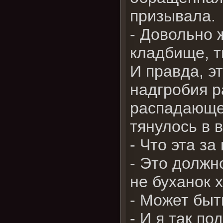
призывала.
- Довольно ж
кладбище, т
И правда, э
надгробия р
распадающей
тянулось в 
- Что эта за
- Это должно
не буханок 
- Может быт
- И я так п