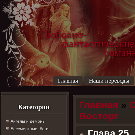
Любовно-
фантастические
роман
Главная
Наши переводы
Главная
»
С
Категории
Восторг
Ангелы и демоны
Бессмертные, боги
Глава 25