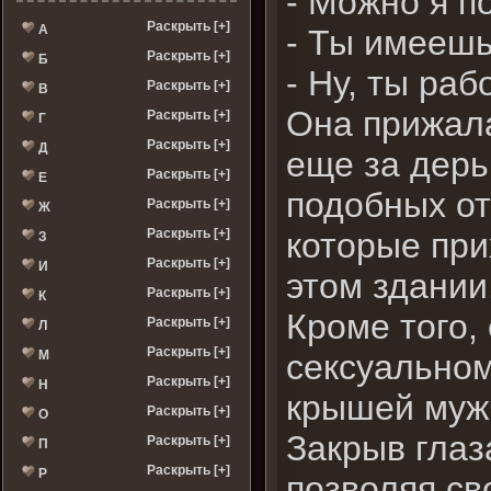
- Можно я п
Раскрыть [+]
А
- Ты имеешь
Раскрыть [+]
Б
- Ну, ты ра
Раскрыть [+]
В
Она прижала
Раскрыть [+]
Г
Раскрыть [+]
Д
еще за дерь
Раскрыть [+]
Е
подобных от
Раскрыть [+]
Ж
Раскрыть [+]
которые при
З
Раскрыть [+]
И
этом здании
Раскрыть [+]
К
Кроме того,
Раскрыть [+]
Л
Раскрыть [+]
М
сексуальном
Раскрыть [+]
Н
крышей мужч
Раскрыть [+]
О
Закрыв глаз
Раскрыть [+]
П
Раскрыть [+]
Р
позволяя сво