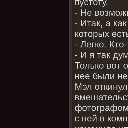
пустоту.
- Не возмож
- Итак, а к
которых есть
- Легко. Кт
- И я так ду
Только вот 
нее были не
Мэл откинул
вмешательс
фотографом 
с ней в ком