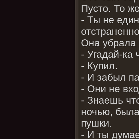
Пусто. То ж
- Ты не един
отстраненно
Она убрала 
- Угадай-ка 
- Купил.
- И забыл п
- Они не вх
- Знаешь чт
ночью, была
пушки.
- И ты думае