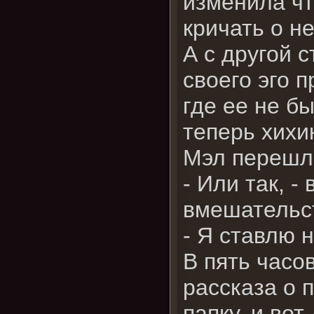
изменила чт
кричать о н
А с другой 
своего эго 
где ее не б
теперь хихи
Мэл перешла
- Или так, -
вмешательс
- Я ставлю 
В пять часо
рассказа о 
папку, и во