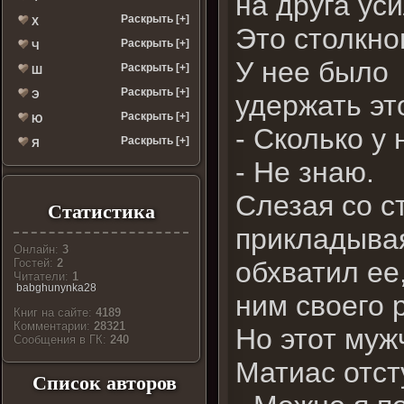
на друга уси
Раскрыть [+]
Х
Это столкно
Раскрыть [+]
Ч
У нее было 
Раскрыть [+]
Ш
Раскрыть [+]
Э
удержать эт
Раскрыть [+]
Ю
- Сколько у
Раскрыть [+]
Я
- Не знаю.
Слезая со с
Статистика
прикладывая
Онлайн:
3
обхватил ее
Гостей:
2
Читатели:
1
babghunynka28
ним своего 
Книг на сайте:
4189
Комментарии:
28321
Но этот му
Cообщения в ГК:
240
Матиас отст
Список авторов