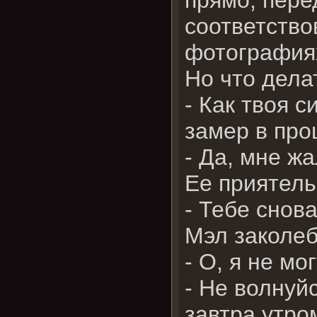
соответство
фотографиях
Но что дела
- Как твоя 
замер в про
- Да, мне ж
Ее приятель
- Тебе снов
Мэл заколе
- О, я не м
- Не волнуй
завтра утро