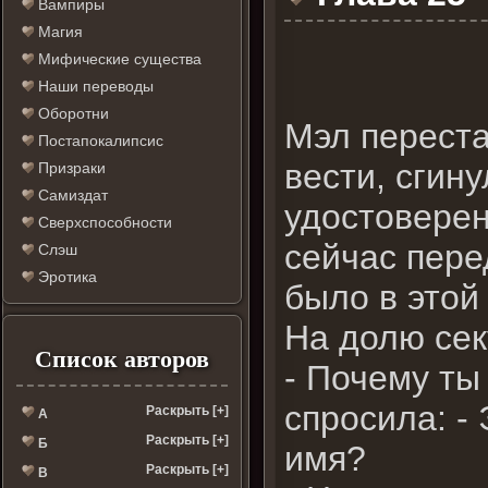
Вампиры
Магия
Мифические существа
Наши переводы
Оборотни
Мэл переста
Постапокалипсис
вести, сгин
Призраки
Самиздат
удостоверен
Сверхспособности
сейчас перед
Слэш
Эротика
было в этой
На долю сек
Список авторов
- Почему ты
спросила: -
Раскрыть [+]
А
Раскрыть [+]
Б
имя?
Раскрыть [+]
В