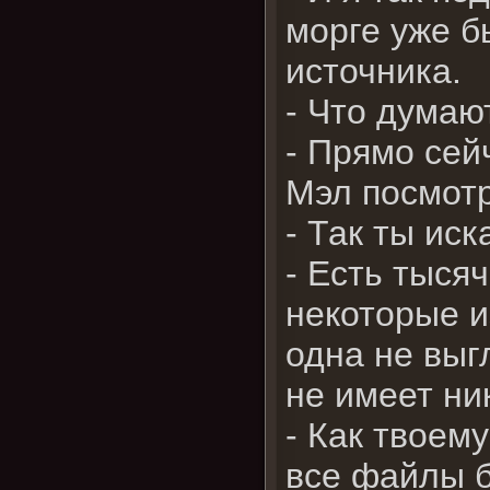
морге уже б
источника.
- Что думаю
- Прямо сейч
Мэл посмот
- Так ты ис
- Есть тыся
некоторые из
одна не выг
не имеет ни
- Как твоем
все файлы 