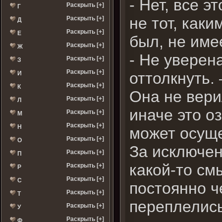
- Нет, все э
Раскрыть [+]
Г
не тот, каки
Раскрыть [+]
Д
Раскрыть [+]
Е
был, не име
Раскрыть [+]
Ж
- Не уверен
Раскрыть [+]
З
Раскрыть [+]
оттолкнуть. 
И
Раскрыть [+]
К
Она не вери
Раскрыть [+]
Л
иначе это о
Раскрыть [+]
М
Раскрыть [+]
Н
может осуще
Раскрыть [+]
О
За исключе
Раскрыть [+]
П
какой-то см
Раскрыть [+]
Р
Раскрыть [+]
С
постоянно ч
Раскрыть [+]
Т
переплелись
Раскрыть [+]
У
Раскрыть [+]
Ф