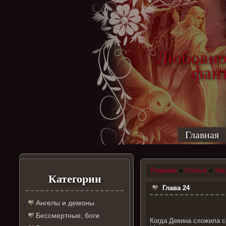
Любовно
фантас
ро
Главная
Главная
»
Статьи
»
За
Категории
Глава 24
Ангелы и демоны
Бессмертные, боги
Когда Девина сложила с