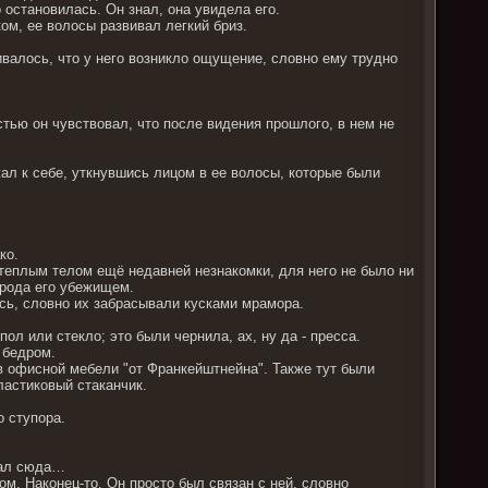
 остановилась. Он знал, она увидела его.
м, ее волосы развивал легкий бриз.
ливалось, что у него возникло ощущение, словно ему трудно
остью он чувствовал, что после видения прошлого, в нем не
ал к себе, уткнувшись лицом в ее волосы, которые были
ко.
с теплым телом ещё недавней незнакомки, для него не было ни
 рода его убежищем.
сь, словно их забрасывали кусками мрамора.
ол или стекло; это были чернила, ах, ну да - пресса.
 бедром.
 офисной мебели "от Франкейштнейна". Также тут были
ластиковый стаканчик.
о ступора.
ехал сюда…
ом. Наконец-то. Он просто был связан с ней, словно