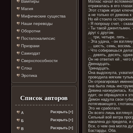
Вампиры
Матиас начал вспоминать
отражалась в его глазах
Магия
Этот старик играл ключе
а не только от демона к
Мифические существа
Но ей стоило осторожней
Наши переводы
- Я попрошу счет, - ска
- Ты такой джентльмен, 
Оборотни
друг с другом.
… три, четыре, пять…
Постапокалипсис
- Эта удача, - он взгля
Призраки
… шесть, семь, восемь
- Что собираешься делат
Самиздат
… девять, десять, оди
Он не ответил ей , чего
Сверхспособности
Двенадцать.
Слэш
Тринадцать.
Она выдохнула, ухватил
Эротика
проводила мягким тупым
Он отреагировал именно 
она была лишь инструме
Девина нахмурилась. Ко
одет, он обращался к эт
Список авторов
Демон надула свои губки
потягивающего, глотающ
Это не сработало.
Раскрыть [+]
Он всего лишь взглянул
А
Сильный вой ветра прог
Раскрыть [+]
Б
накалена до предела, и
Все, о чем она могла ду
Раскрыть [+]
В
Бастарды. Оба.