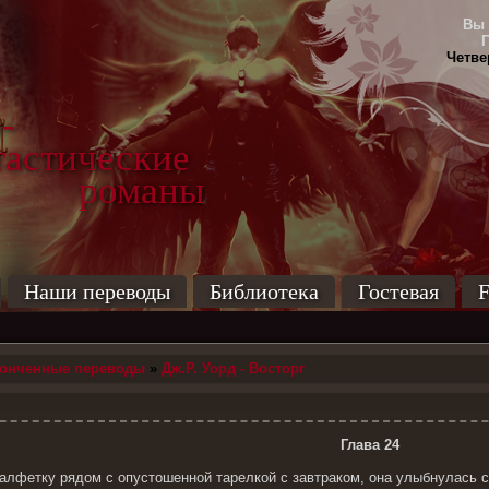
Вы 
Четвер
-
тические
маны
Наши переводы
Библиотека
Гостевая
F
конченные переводы
»
Дж.Р. Уорд - Восторг
Глава 24
алфетку рядом с опустошенной тарелкой с завтраком, она улыбнулась с