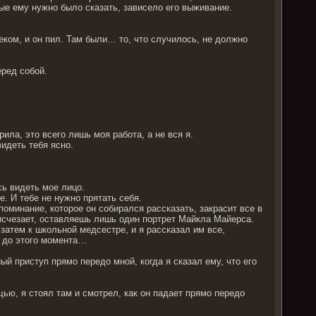
рые ему нужно было сказать, зависело его выживание.
еком, и он пил. Там были… то, что случилось, не должно
еред собой.
рила, это всего лишь моя работа, а не вся я.
видеть тебя ясно.
сь видеть мое лицо.
е. И тебе не нужно прятать себя.
поминание, которое он собирался рассказать, закрасит все в
о исчезает, оставляешь лишь один портрет Майкла Майерса.
 затем к школьной медсестре, и я рассказал им все,
е до этого момента…
й приступ прямо передо мной, когда я сказал ему, что его
щью, я стоял там и смотрел, как он падает прямо передо