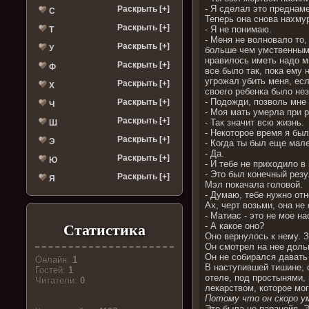
- Я сделал это преднам
Раскрыть [+]
С
Теперь она снова нахму
Раскрыть [+]
- Я не понимаю.
Т
- Меня не волновало то
Раскрыть [+]
У
больше чем умственным у
нравилось иметь надо м
Раскрыть [+]
Ф
все было так, пока ему
угрожал убить меня, есл
Раскрыть [+]
Х
своего ребенка было нез
- Подожди, позволь мне 
Раскрыть [+]
Ч
- Моя мать умерла при 
Раскрыть [+]
- Так значит всю жизнь.
Ш
- Некоторое время я был
Раскрыть [+]
Э
- Когда ты был еще мал
- Да.
Раскрыть [+]
Ю
- И тебе не приходило в
- Это был конечный резу
Раскрыть [+]
Я
Мэл покачала головой.
- Думаю, тебе нужно отн
Ах, черт возьми, она не
- Матиас - это не мое н
- А какое оно?
Статистика
Оно вернулось к нему. З
Он смотрел на нее доль
Он не собирался давать
Онлайн:
1
В наступившей тишине, 
Гостей:
1
отеле, под простынями,
Читатели:
0
лекарством, которое мо
П
отому что он скоро у
Это была не паранойя. Э