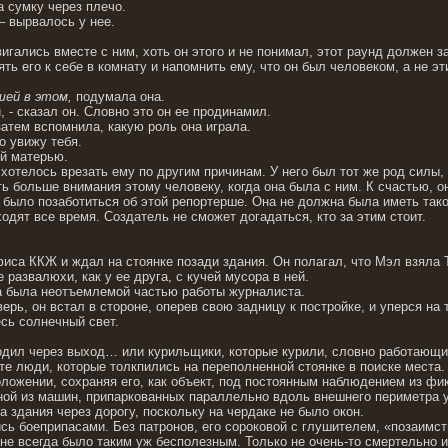
а сумку через плечо.
– вырвалось у нее.
гались вместе с ним, хоть он этого и не понимал, этот раунд должен з
ять его к себе в комнату и напомнить ему, что он был человеком, а не эт
шей в этом,
подумала она.
, - сказал он. Словно это он ее продинамил.
затем вспомнила, какую роль она играла.
ро увижу тебя.
ей матерью.
 хотелось врезать ему по другим причинам. У него был тот же род силы
ь больше внимания этому человеку, когда она была с ним. К счастью, о
 было позаботиться об этой репортерше. Она не должна была иметь таког
одят все время. Создатель не сможет догадаться, кто за этим стоит.
иса ККЖ и ждал на стоянке позади здания. Он полагал, что Мэл взяла То
 развалюхи, как у ее друга, с кучей мусора в ней.
а была неотъемлемой частью работы журналиста.
рь, он встал в стороне, оперев свою задницу к постройке, и уперся на 
есь солнечный свет.
ходил через выход… или курильщики, которые курили, словно работающи
е те люди, которые толкпились на переполненной стоянке в поиске места.
оложении, сохраняя его, как объект, под постоянным наблюдением из фи
дной из машин, припаркованных параллельно вдоль внешнего периметра у 
 здания через дорогу, поскольку на чердаке не было окон.
сь боеприпасами. Без патронов, его сороковой с глушителем, «позаим
, не всегда было таким уж бесполезным. Только не очень-то смертельно 