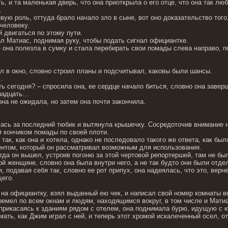
, и та маленькая дверь, что она приоткрыла о его отце, что она так лю
.
вую роль, оттуда брало начало зло в сыне, вот оно доказательство того
 человеку.
 двигаться по этому пути.
зал Матиас, поднимая руку, чтобы подать сигнал официантке.
- она полезла в сумку и стала перебирать свои помады слева направо, 
нул в окно, словно строил планы и подсчитывал, каковы были шансы.
…
ь сегодня? – спросила она, ее сердце начало биться, словно она завер
ннадцать…
 она не ожидала, но затем она почти закончила.
ась за последний тюбик и вытянула крышечку. Сосредоточив внимание на
 кончиком помады по своей плоти.
так, как она и хотела, однако не последовало такого же ответа, как был
нтом, который он рассматривал возможным для использования.
гда он вышел, устроив погоню за этой чертовой репортершей, там не бы
ой женщине, словно она была внутри него, а не так будто они были отде
, подавая себя так, словно ее рот припух, она надеялась, что это, верн
его.
 на официантку, взял выданный ею чек, и написал свой номер комнаты в
ремел по всем окнам и людям, находящимся вокруг, в том числе и Матиас
 прикасаясь к зданиям рядом с отелем, она поднимала бурю, идущую с ю
мать, как Джим играл с ней, и теперь этот хромой искалеченный осел, от