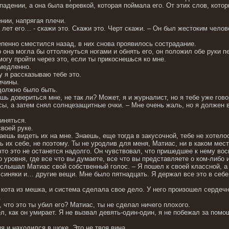
адении, а она была веревкой, которая поймала его. От этих слов, кото
нии, напрягая плечи.
 лет его… - скажи это. Скажи это. Черт скажи. – Он был жестоким челов
епенно сместился назад, в них снова проявилось сострадание.
о она могла бы оттолкнуться ногами и обнять его, он положил обе руки п
смогу пройти через это, если ты прикоснешься ко мне.
 медленно.
у я рассказываю тебе это.
ичины.
 должно было быть.
шь довериться мне, не так ли? Может, я и журналист, но я тебе уже гово
осы, а затем снял солнцезащитные очки. – Мне очень жаль, но я должен 
иняться.
воей руке.
аешь видеть их на мне. Знаешь, еще тогда в закусочной, тебе не хотело
ть их себе, не поэтому. Ты не уродлив для меня, Матиас, ни в каком мест
 что это не останется надолго. Он чувствовал, что пришедшее к нему вос
о уровня, где все что вы думаете, все что вы представляете о ком-либ
 услышал Матиас свой собственный голос. – Я пошел к своей классной, а
 синяки и… другие вещи. Мне было пятнадцать. Я держал все это в себ
кота из мешка, и система сделала свое дело. У него произошел сердечны
.
 что это ты убил его? Матиас, ты не сделал ничего плохого.
ел, как он умирает. Я не вызвал девять-один-один, я не побежал за помо
ия и находился в шоке. Это не твоя вина…