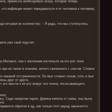
била, принесла необходимую искру, которая теперь
, что инфекция может передаваться и от человека к человеку,
подсчитывая их количество. – Я рада, что мы столкнулись
шила уже свой подсчет.
 Матиасе, она с желанием взглянула на его рот, пока
о при их связи в клинике, ничего связанного с сексом. Словно
ло никакой отстраненности. Он был словно голым, хоть и был
лены друг от друга.
ет его мысли к ее рту вокруг его члена, посасывающего,
низу.
у. Сидя напротив парня, Девина кипела от гнева, она была
га.
правится обратно в ад, как только этот раунд закончится.