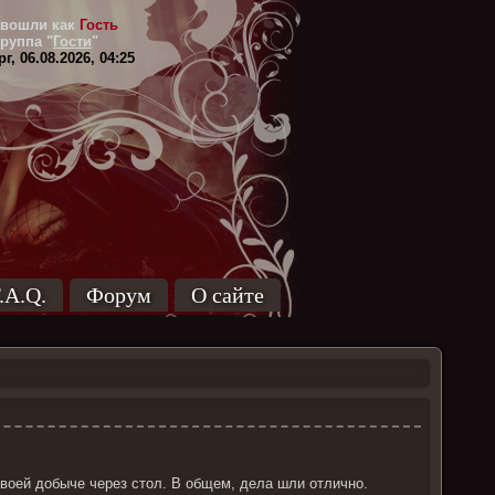
вошли как
Гость
Группа
"
Гости
"
г, 06.08.2026, 04:25
.A.Q.
Форум
О сайте
воей добыче через стол. В общем, дела шли отлично.