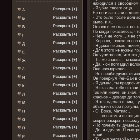
находился в свободном п
- Я убил своего отца.
Раскрыть [+]
А
Ее ноги застыли в движе
- Это было после долгих
Раскрыть [+]
Б
было, и я…
Раскрыть [+]
Огонек в ее глазах пост
В
Но когда показалось, чт
Раскрыть [+]
Г
- Нет, я не могу… я не 
- Хорошо, - сказала она
Раскрыть [+]
Д
- Я даже не знаю, почем
- Для этого не нужны пр
Раскрыть [+]
Е
Он чувствовал, что так
- Ты же знаешь, ты може
Раскрыть [+]
Ж
- Да, - он погладил вол
Раскрыть [+]
Она нахмурилась.
З
- Нет необходимости изв
Раскрыть [+]
И
Он повернул Рей-Бан в с
- Я думал, ты предпочит
Раскрыть [+]
К
- Я сказала тебе остави
Так или иначе, он знал,
Раскрыть [+]
Л
красное – доводя до тог
- Это я сделал с ним, -
Раскрыть [+]
М
объяснил свои прогулы,
Раскрыть [+]
- О, Боже, Матиас…
Н
- … но потом я вытащил 
Раскрыть [+]
О
секрет раскрыт повсюду
- Но почему ты думаешь,
Раскрыть [+]
П
- Да, я сделал. Я смотр
мной.
Раскрыть [+]
Р
- Ты был жертвой насил