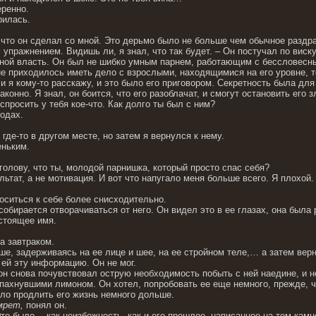
еренно.
рилась.
, что он сделал со мной. Это дерьмо было не больше чем обычное раздр
пражнением. Видишь ли, я знал, что так будет. – Он постучал по виску. 
ной власть. Он был не шибко умным парнем, работающим с бессловесны
 не приходилось иметь дело с взрослыми, находящимися на его уровне, 
и я кому-то расскажу, и это было его приговором. Секретность была для 
аконно. Я знал, он боится, что его разоблачат, и смогут остановить его
спросить у тебя кое-что. Как долго ты был с ним?
родах.
 где-то в другом месте, но затем я вернулся к нему.
еньким.
 голову, что ты, молодой парнишка, который просто спас себя?
льтат, а не мотивация. И вот что напугало меня больше всего. Я плохой.
оситься к себе более снисходительно.
 собирается отворачиваться от него. Он видел это в ее глазах, она была
астоящее имя.
а завтраком.
ше, задерживаясь на ее лице и шее, на ее стройном теле,… а затем вер
 ей эту информацию. Он не мог.
он снова почувствовал острую необходимость побыть с ней наедине, и н
 пахнувшими лимоном. Он хотел, попробовать ее еще немного, прежде, ч
гло продлить его жизнь немного дольше.
мрет,
понял он.
то было… как неизбежность, как и его прошлое, написанное на том камн