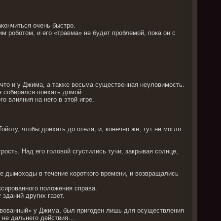
акончиться очень быстро.
им роботом, и его «травма» не будет проблемой, пока он с
, что и у Джима, а также весьма существенная неуловимость.
н собирался поехать домой.
о влияния на него в этой игре.
йоту, чтобы доехать до отеля, и, конечно же, тут не могло
трость. Над его головой сгустились тучи, закрывая солнце,
е дымоходы в течение короткого времени, и возвращались
ксированного положения справа.
зданий других газет.
ствованный» у Джима, был пригоден лишь для осуществления
и не дальнего действия…