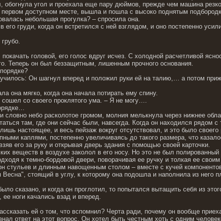
л, обогнула угол и проехала еще пару дюймов, прежде чем машина резко
 первом доступном месте, вышла и пошла с высоко поднятым подбородко
бовалась небольшая прогулка? – спросила она.
в его груди, когда он встретился с ней взглядом, и оно постепенно уси
 грубо.
, покачать головой, его голос вдруг исчез. С холодной расчетливой ясн
го. Теперь он был беззащитным, лишенным прочного основания.
 порядке?
лучилось: Он шагнул вперед и положил руки ей на талию,… а потом приж
ала она мягко, когда она начала потирать ему спину.
н сошел со своего проклятого ума. – Я не могу….
порядке…
 и словно небо расколотое громом, молния мелькнула через нижнее обла
статься там, где они сейчас были, навсегда. Когда он находился рядом 
 лишь настоящее, и весь пейзаж вокруг отсутствовал, и это было своего
пными каплями, постепенно увеличиваясь до такого размера, что казало
, взяв его за руку и открывая дверь здания с помощью своей карточки.
их веществ в воздухе заколол в его носу. Но это не был полированный п
подходя к темно-бордовой двери, поворачивая ее ручку и толкая ее своим
н стульев и длинным навощенным столом – вместе с кучей компонентов
 Весна", стоящий в углу, к которому она подошла и наполнила из него п
было сказано, и когда он проглотил, то попытался вытащить себя из этог
 ее ноги качались взад и вперед.
 рассказать ей о том, что вспомнил? Черта ради, почему он вообще при
 знал ответ на этот вопрос. Он хотел быть честным хоть с одним человек