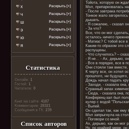
Тойота, которую он жда
Раскрыть [+]
Мэл, припарковалась на
Х
- После завтрака потре
Раскрыть [+]
Ч
Тонкое жало загорелось 
дышать.
Раскрыть [+]
Ш
- Я сожалею, - сказал он
- За что?
Раскрыть [+]
Э
Все, что он мог сделать
осталось ничего прежне
Раскрыть [+]
Ю
- Матиас? С тобой все в
Раскрыть [+]
Каким-то образом это с
Я
распущены.
- Что случилось? – сказ
- Я не… - Ах, дерьмо, о
- Все в порядке, все в 
Статистика
Они стояли там вместе,
К черту все, он хотел о
прошлого, ни будущего,
Онлайн:
1
Дождь начал падать кру
Гостей:
1
- Заходи, - сказала она
Читатели:
0
Странный запах химическ
- Сюда, - сказала она, 
Конференц-зал был поло
Книг на сайте:
4187
кулер с водой "Польская
Комментарии:
28321
- Выпей.
Cообщения в ГК:
239
Он сделал так, как ему 
Мэл запрыгнула на стол,
- Поговори со мной.
Список авторов
Ах, дерьмо, как он мог
Ну, по крайней мере, он