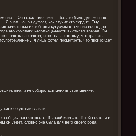
ажение. – Он пожал плечами. – Все это было для меня не
– Я знал, как он думает, как стучит его сердце. Ему
ми животными и стеблями кукурузы в течение всего дня –
тогда его комплекс неполноценности выступал вперед. Он
него настолько важна, и не только потому, что трахать
 злоупотребление… я лишь хотел посмотреть, что произойдет.
 решительна, и не собиралась менять свое мнение.
нулся к ее умным глазам.
е в общественном месте. В своей комнате. В той постели в
ем он уедет, словно она была для него своего рода
е.