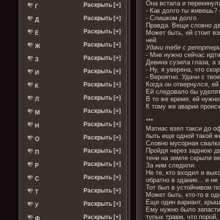
Она встала и перекинул
Раскрыть [+]
Г
- Как долго ты живешь? 
- Слишком долго.
Раскрыть [+]
Д
Правда. Вещи словно дви
Раскрыть [+]
Может быть, ей стоит вз
Е
ней.
Раскрыть [+]
Ж
Удачи тебе с репортер
- Мне нужно сейчас идти
Раскрыть [+]
З
Девина сузила глаза, а 
- Ну, я уверена, что ско
Раскрыть [+]
И
- Вероятно. Удачи с тво
Когда он отвернулся, ей
Раскрыть [+]
К
Ей следовало бы уделят
Раскрыть [+]
В то же время, ей нужно
Л
К тому же аварии происх
Раскрыть [+]
М
***
Раскрыть [+]
Н
Матиас взял такси до оф
быть еще одной такой же
Раскрыть [+]
О
Словно мусорная свалк
Пройдя через заднюю две
Раскрыть [+]
П
тени на земле скрыли в
Раскрыть [+]
За ним следили.
Р
Не те, кто входил и вы
Раскрыть [+]
С
обратно в здание... и н
Тот был в устойчивом п
Раскрыть [+]
Т
Может быть, кто-то в о
Еще один вариант, крыша
Раскрыть [+]
У
Ему нужно было запасти
тупых травм, что порой
Раскрыть [+]
Ф