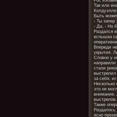
Рос избави
Так или ин
Колдуэлле
Быть може
- Ты запер
- Да, - Но
Раздался к
вспышка св
оперативни
Впереди не
укрытия. Л
Словно у н
направили 
стали рико
выстрелил 
за себя, и
Несколько 
это не мог
внимание. 
выстрелов.
Также опер
Раздалось 
ясно прозв