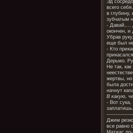
Эд сосредо
всего себя
в глубину,
зубчатым н
- Давай,… 
окончен, и
Убрав руку
еще был н
- Кто прик
прикасался
Дерьмо. Ру
Не так, ка
неестестве
жертвы, но
была дости
начнут кап
В какую, ч
- Вот сука,
заплатишь
--------------
Джим резко
все равно 
Матиас по-