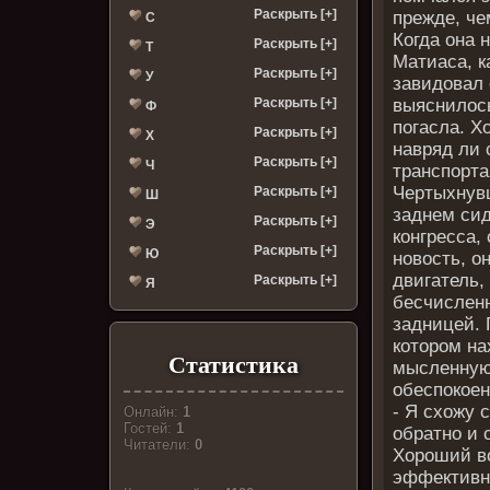
Раскрыть [+]
прежде, че
С
Когда она 
Раскрыть [+]
Т
Матиаса, к
Раскрыть [+]
У
завидовал 
Раскрыть [+]
выяснилось
Ф
погасла. Х
Раскрыть [+]
Х
навряд ли 
Раскрыть [+]
Ч
транспорта
Чертыхнувш
Раскрыть [+]
Ш
заднем сид
Раскрыть [+]
Э
конгресса,
Раскрыть [+]
Ю
новость, о
двигатель,
Раскрыть [+]
Я
бесчисленн
задницей. 
котором на
Статистика
мысленную 
обеспокоен
- Я схожу 
Онлайн:
1
Гостей:
1
обратно и 
Читатели:
0
Хороший во
эффективн