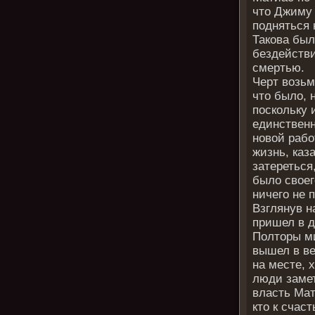
что Джиму
подняться 
Такова был
бездействи
смертью.
Черт возьм
что было, 
поскольку 
единственн
новой рабо
жизнь, каз
затереться
было своег
ничего не 
Взглянув н
пришел в 
Полторы ми
вышел в ве
на месте, 
люди замет
власть Мат
кто к счас