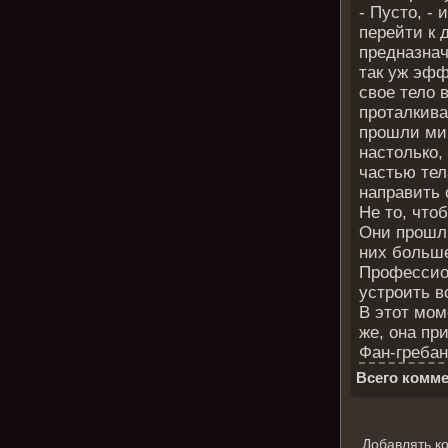
- Пусто, -
перейти к 
предназнач
так уж эфф
свое тело 
проталкивал
прошли мим
настолько,
частью тел
направить 
Не то, что
Они прошли
них больше
Профессион
устроить в
В этот мом
же, она пр
Фан-гребан
Всего комме
Добавлять к