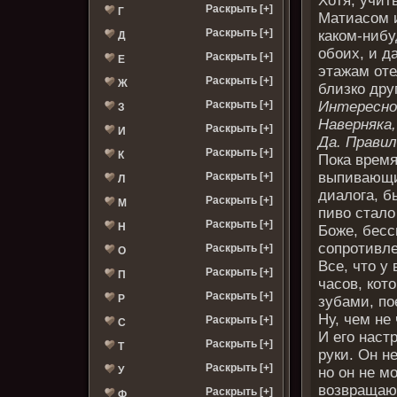
Хотя, учит
Раскрыть [+]
Г
Матиасом и
Раскрыть [+]
каком-нибу
Д
обоих, и д
Раскрыть [+]
Е
этажам оте
Раскрыть [+]
Ж
близко друг
Интересно
Раскрыть [+]
З
Наверняка,
Раскрыть [+]
И
Да. Правил
Раскрыть [+]
К
Пока время
выпивающих
Раскрыть [+]
Л
диалога, б
Раскрыть [+]
М
пиво стало
Раскрыть [+]
Н
Боже, бесс
сопротивле
Раскрыть [+]
О
Все, что у
Раскрыть [+]
П
часов, кот
Раскрыть [+]
Р
зубами, по
Ну, чем не
Раскрыть [+]
С
И его наст
Раскрыть [+]
Т
руки. Он н
Раскрыть [+]
но он не м
У
возвращают
Раскрыть [+]
Ф