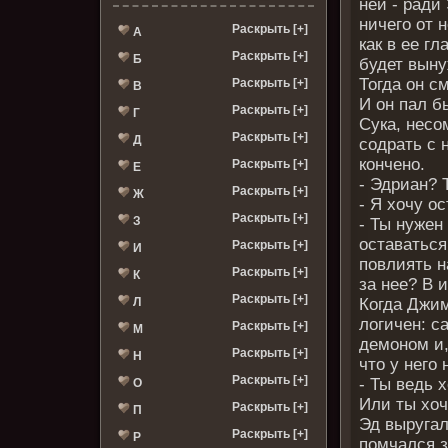
ней - ради 
ничего от 
Раскрыть [+]
А
как в ее г
Раскрыть [+]
Б
будет выну
Тогда он с
Раскрыть [+]
В
И он пал бы
Раскрыть [+]
Г
Сука, несо
Раскрыть [+]
Д
содрать с 
кончено.
Раскрыть [+]
Е
- Эдриан? 
Раскрыть [+]
Ж
- Я хочу о
Раскрыть [+]
З
- Ты нужен
оставаться
Раскрыть [+]
И
повлиять н
Раскрыть [+]
К
за нее? В 
Раскрыть [+]
Л
Когда Джим
логичен: с
Раскрыть [+]
М
демоном и,
Раскрыть [+]
Н
что у него
Раскрыть [+]
- Ты ведь 
О
Или ты хоч
Раскрыть [+]
П
Эд выругал
Раскрыть [+]
Р
помчался з