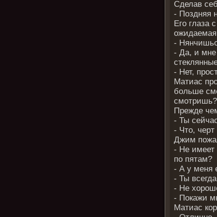
Сделав себ
- Поздняя 
Его глаза 
ожидаемая
- Нянчишь
- Да, и мн
стеклянные
- Нет, про
Матиас про
больше смо
смотришь
Прежде чем
- Ты сейча
- Что, чер
Джим пожа
- Не имеет
по пятам?
- А у меня
- Ты всегд
- Не хорош
- Покажи м
Матиас кор