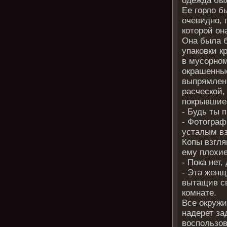
одежда был
Ее горло б
очевидно, 
которой он
Она была б
упаковки к
в мусорном
окрашенные
выпрямлен
расческой,
покрывшие 
- Будь ты 
- Фотограф
усталым в
Копы взгля
ему плохие
- Пока нет,
- Эта женщ
вытащив с
комнате.
Все окружи
надерет за
воспользов