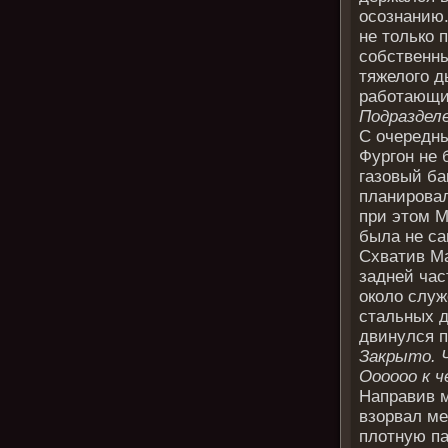
осознанию.
не только 
собственны
тяжелого д
работающи
Подраздел
С очередны
Фургон не 
газовый ба
планировал
при этом М
была не с
Схватив Ма
задней час
около служ
стальных д
двинулся п
Закрыто. 
Оооооо к ч
Направив м
взорвал ме
плотную па