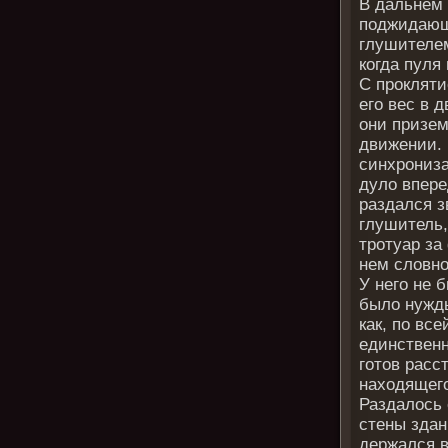
В дальнем 
поджидающи
глушителем
когда пуля
С прокляти
его вес в 
они призе
движении. 
синхрониза
дуло впере
раздался з
глушитель,
тротуар за
нем словно
У него не 
было нужды
как, по вс
единственн
готов расс
находящего
Раздалось 
стены здан
держался в