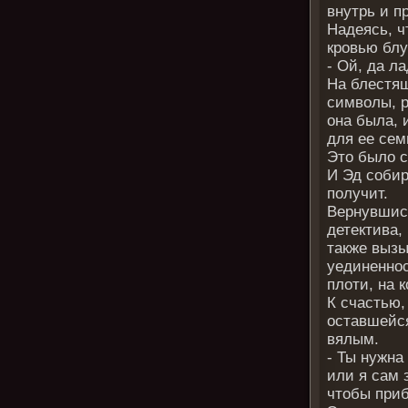
внутрь и п
Надеясь, ч
кровью блу
- Ой, да л
На блестя
символы, р
она была, 
для ее сем
Это было 
И Эд собир
получит.
Вернувшись
детектива,
также вызы
уединеннос
плоти, на 
К счастью,
оставшейс
вялым.
- Ты нужна
или я сам 
чтобы приб