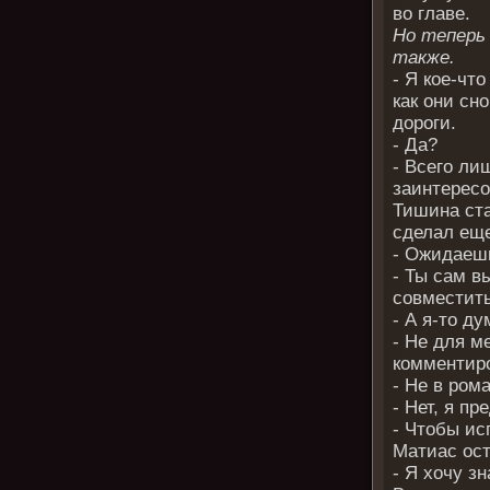
во главе.
Но теперь 
также.
- Я кое-что
как они сн
дороги.
- Да?
- Всего ли
заинтересо
Тишина ста
сделал еще
- Ожидаешь
- Ты сам в
совместить
- А я-то ду
- Не для м
комментиро
- Не в ром
- Нет, я п
- Чтобы ис
Матиас ост
- Я хочу з