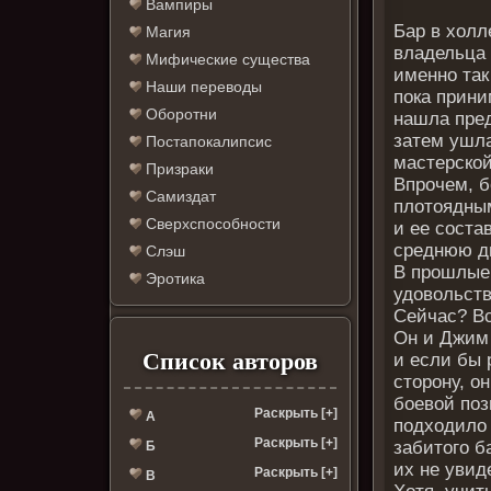
Вампиры
Бар в холл
Магия
владельца 
Мифические существа
именно так
Наши переводы
пока прини
Оборотни
нашла пред
затем ушла
Постапокалипсис
мастерской
Призраки
Впрочем, 
Самиздат
плотоядны
Сверхспособности
и ее соста
среднюю д
Слэш
В прошлые 
Эротика
удовольст
Сейчас? В
Он и Джим 
Список авторов
и если бы 
сторону, о
боевой поз
Раскрыть [+]
А
подходило 
Раскрыть [+]
забитого б
Б
их не увид
Раскрыть [+]
В