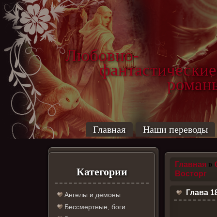
Любовно-
фантастические
роман
Главная
Наши переводы
Главная
»
Категории
Восторг
Глава 1
Ангелы и демоны
Бессмертные, боги