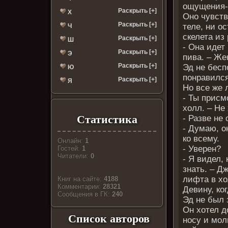
ощущения-
Раскрыть [+]
Х
Оно чувств
Раскрыть [+]
теле, ни о
Ч
скелета из
Раскрыть [+]
Ш
- Она идет
Раскрыть [+]
Э
пива. – Ж
Раскрыть [+]
Эд не бесп
Ю
понравился
Раскрыть [+]
Я
Но все же 
- Ты присм
холл. – Не
Статистика
- Разве не
- Думаю, о
ко всему.
Онлайн:
1
- Уверен?
Гостей:
1
Читатели:
0
- Я видел, 
знать. – Д
лифта в хо
Книг на сайте:
4188
Комментарии:
28321
Девину, ко
Cообщения в ГК:
240
Эд не был 
Он хотел д
Список авторов
носу и мол