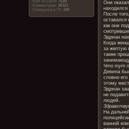
Книг на сайте:
4188
Они оказал
Комментарии:
28321
находился 
Cообщения в ГК:
240
После того
оставался 
как они по
смотревши
Эдриан нах
Когда женщ
за желтую 
также прош
занимающу
Что тут п
Девина был
словно его
этому мест
Эдриан заш
не подавит
людей.
Здравству
На дальней
полицейски
ванной ком