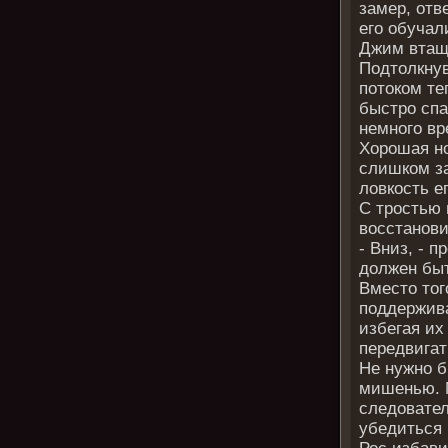
замер, отв
его обучал
Джим втащи
Подтолкнув
потоком те
быстро спа
немного вр
Хорошая но
слишком за
ловкость ег
С тростью 
восстанови
- Вниз, - 
должен бы
Вместо тог
поддержива
избегая их
передвигат
Не нужно б
мишенью. 
следовател
убедиться 