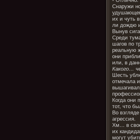
- Отлично.
Снаружи но
удушающего
их и чуть 
ли дождю и
Вынув сига
Среди тума
шагов по т
реальную ж
они прибли
или, в да
Какого… ч
Шесть ублю
отмечала и
вышагивал
профессио
Когда они 
тот, что бы
Во взгляде
агрессия.
Хм… в свое
их кандида
могут убит