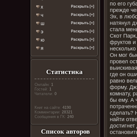
по его губ
Раскрыть [+]
Х
прежде че
Раскрыть [+]
Эх, в люб
Ч
натянул д
Раскрыть [+]
Ш
стала мен
Раскрыть [+]
Э
Скот Парк
Раскрыть [+]
Ю
фруктов и
несколько
Раскрыть [+]
Я
Он мог бы
провел ос
выискивая 
Статистика
где он ош
равно вел
Онлайн:
1
форму. Дж
Гостей:
1
комнату, р
Читатели:
0
бы ему. А 
потраченны
Книг на сайте:
4190
сделать? 
Комментарии:
28321
Cообщения в ГК:
240
найти отве
достигнет
Список авторов
остановить