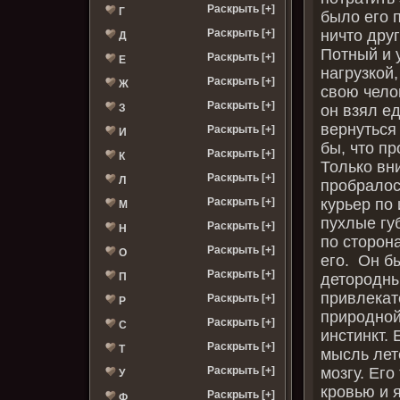
Раскрыть [+]
Г
было его 
ничто друг
Раскрыть [+]
Д
Потный и 
Раскрыть [+]
Е
нагрузкой
Раскрыть [+]
Ж
свою чело
Раскрыть [+]
он взял е
З
вернуться
Раскрыть [+]
И
бы, что пр
Раскрыть [+]
К
Только вн
Раскрыть [+]
Л
пробралос
курьер по
Раскрыть [+]
М
пухлые гу
Раскрыть [+]
Н
по сторон
Раскрыть [+]
О
его. Он бы
Раскрыть [+]
детородны
П
привлекат
Раскрыть [+]
Р
природной
Раскрыть [+]
С
инстинкт.
Раскрыть [+]
Т
мысль лет
мозгу. Его
Раскрыть [+]
У
кровью и 
Раскрыть [+]
Ф