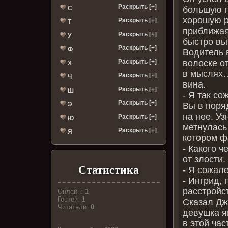
Раскрыть [+]
С
большую г
хорошую р
Раскрыть [+]
Т
приближая
Раскрыть [+]
У
быстро вы
Раскрыть [+]
Ф
Водитель 
Раскрыть [+]
волоске о
Х
в мыслях…
Раскрыть [+]
Ч
вина.
Раскрыть [+]
Ш
- Я так со
Раскрыть [+]
Э
Вы в поря
на нее. У
Раскрыть [+]
Ю
метнулась 
Раскрыть [+]
Я
котором ф
- Какого 
от злости.
Статистика
- Я сожал
- Ингрид, 
расстройс
Онлайн:
1
Гостей:
1
Сказал Джа
Читатели:
0
девушка я
в этой ча