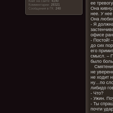
Книг на сайте:
4190
ее тревогу
Комментарии:
28321
Она кивну
Cообщения в ГК:
240
нее. У не
Она любил
- Я должна
застенчив
офисе ран
- Постой! 
до сих пор
его прими
смысл. – 
было боль
Смятение 
не уверенн
не ходит 
ну…по слов
либидо го
- Что?
- Ужин. П
- Ты спра
почти уда