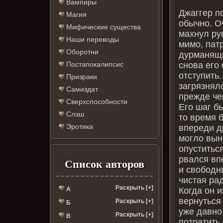
Вампиры
Джаггер п
Магия
обычно. О
Мифические существа
махнул ру
Наши переводы
мимо, пат
Оборотни
дурманящи
снова его
Постапокалипсис
отступить.
Призраки
загрязняло
Самиздат
прежде че
Сверхспособности
Его шаг бы
Слэш
то время 
Эротика
впереди д
могло вын
опуститьс
рвался вп
Список авторов
и свободн
чистая рад
Раскрыть [+]
Когда он 
А
вернуться
Раскрыть [+]
Б
уже давно
Раскрыть [+]
В
потратить 