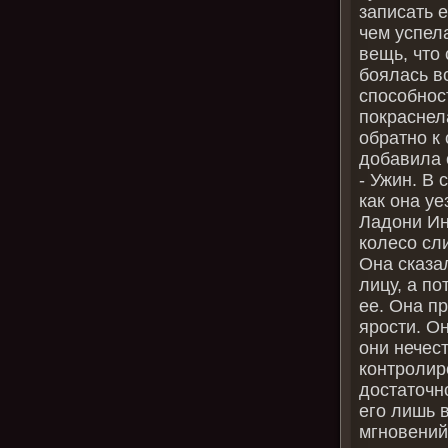
записать 
чем успел
вещь, что
боялась в
способнос
покраснел
обратно к 
добавила 
- Ужин. В
как она уе
Ладони Ин
колесо сл
Она сказа
лицу, а п
ее. Она п
ярости. О
они нечест
контролиро
достаточн
его лишь 
мгновений