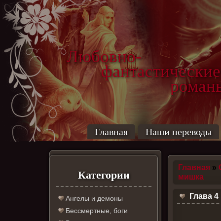
Любовно-
фантастические
роман
Главная
Наши переводы
Главная
»
Категории
мишка
Глава 4
Ангелы и демоны
Бессмертные, боги