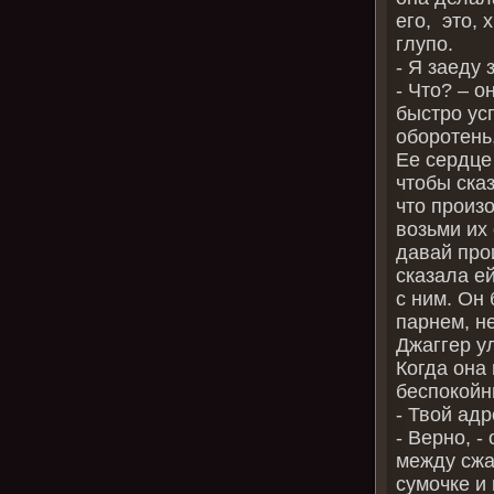
его, это,
глупо.
- Я заеду 
- Что? – о
быстро усп
оборотень,
Ее сердце
чтобы сказ
что произ
возьми их 
давай про
сказала е
с ним. О
парнем, н
Джаггер у
Когда она 
беспокойн
- Твой адр
- Верно, -
между сжа
сумочке и