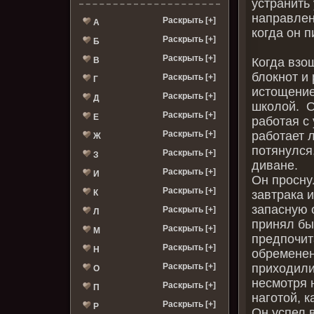
устранить
направлен
Раскрыть [+]
А
когда он 
Раскрыть [+]
Б
Раскрыть [+]
В
Когда взо
блокнот и 
Раскрыть [+]
Г
истощение
Раскрыть [+]
Д
школой. О
Раскрыть [+]
Е
работая с
Раскрыть [+]
работает 
Ж
потянулся,
Раскрыть [+]
З
диване.
Раскрыть [+]
И
Он просну
Раскрыть [+]
К
завтрака 
запасную 
Раскрыть [+]
Л
принял бы
Раскрыть [+]
М
предпочит
Раскрыть [+]
Н
обременен
Раскрыть [+]
приходили
О
несмотря 
Раскрыть [+]
П
наготой, к
Раскрыть [+]
Р
Он успел 