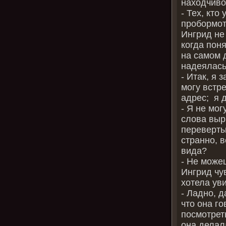
находчиво
- Тех, кто
пробормот
Ингрид не
когда пон
на самом 
надеялась,
- Итак, я 
могу встре
адрес; я 
- Я не мо
слова выр
переверты
странно, 
вида?
- Не може
Ингрид чу
хотела ув
- Ладно, д
что она г
посмотреть
она делал