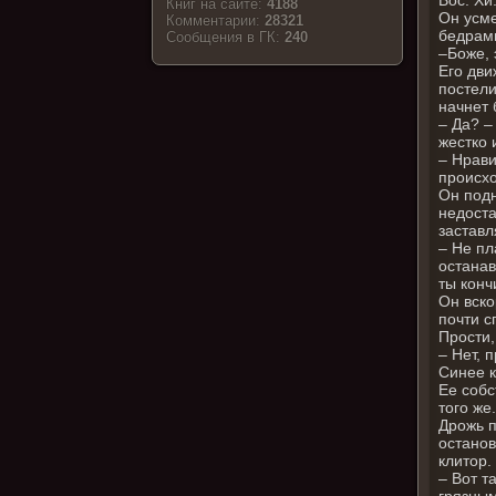
Книг на сайте:
4188
Он усме
Комментарии:
28321
бедрами
Cообщения в ГК:
240
–Боже, 
Его дви
постели
начнет 
– Да? –
жестко 
– Нрави
происхо
Он подн
недоста
заставл
– Не пл
останав
ты конч
Он вско
почти с
Прости,
– Нет, 
Синее к
Ее собс
того же.
Дрожь п
останов
клитор.
– Вот т
грязным