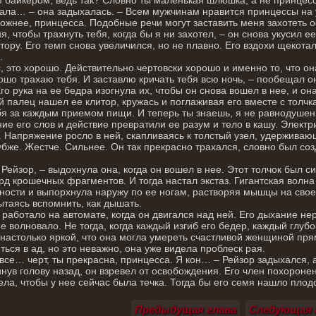
ала… – она задыхалась. – Всем мужчинам нравится принцессы на 
ожнее, принцесса. Подобные речи могут заставить меня захотеть о
я, чтобы трахнуть тебя, когда бы я ни захотел, – он снова укусил 
итору. Его темп снова увеличился, но не плавно. Его вздохи щекот
.
, это хорошо. Действительно чертовски хорошо и именно то, что он
ошо трахаю тебя. И заставлю кричать тебя всю ночь, – пообещал он
Его рука на ее бедра изогнула их, чтобы он снова вошел в нее, и он
 палец нашел ее клитор, кружась и поглаживая его вместе с толчк
бя за каждым приемом пищи. И теперь ты знаешь, я не равнодушен к
ие его слов и действие превратили ее разум и тело в кашу. Элект
. Напряжение росло в ней, скапливаясь к толстый узел, удерживаю
убже. Жестче. Сильнее. Он так прекрасно трахался, словно был соз
 Рейзор, – выдохнула она, когда он вошел в нее. Этот толчок был с
д крошечных фрагментов. И тогда настал экстаз. Гигантская волна
ости и выпорхнула наружу по ее ногам, растворяя мышцы на свое
ытаясь вспомнить, как дышать.
 работало на автомате, когда он двигался над ней. Его дыхание не
не волновало. Не тогда, когда каждый изгиб его бедер, каждый глуб
 настолько яркой, что она могла умереть счастливой женщиной пря
ться в ад, но это неважно, она уже видела проблеск рая.
 все… черт, ты прекрасна, принцесса. Я кон… – Рейзор задыхался, 
нув голову назад, он взревел от освобождения. Его член похоронен 
ела, чтобы у нее сейчас была течка. Тогда бы его семя нашло плод
Предыдущая глава
Следующая 