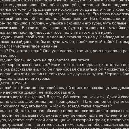
 святое дерьмо, член. Она облизнула губы, желая, чтобы он подоше
вился от кожи, отбрасывая ее носком сапог. Два шага и он у края к
о всей своей обнаженной красе, и глада на нее. Его глаза по-чело
который говорил ей, что она не в безопасности. Не в безопасности 
ое-что пришло в голову, – улыбка искривили его губы, чуть больше,
ассчитывал. Ее клитор пульсировал, будто реагировал на малейшее 
еко зайдет моя принцесса, чтобы получить то, что ей нужно.
 одной рукой свой член, медленно скользя по нему. Наблюдая за н
алеко ты зайдешь, чтобы получить член, необходимый тебе? Потому 
са? Я чувствую твое желание.
еко? Ради этого тела? Она уже сделала кое-что, чего не делала ран
я вопрос.
однял бровь, но рука не прекратила двигаться.
к же хорош, как на словах? Если это так, то я сделаю, что только п
лыбка рассказала ей, что он планировал отказаться от множества о
ерена, что эти оргазмы и есть лучшие друзья девушек. Чертовы бр
расползлась по его губам:
есса, я лучше.
сделай это. Если же она ошиблась, ей придется возвращаться домо
 не вернется домой, не испробовав его.
 какого черта ты ждешь? Я здесь. Обнаженная, как и ты. Двигай сво
да не слышала об ожидании, Принцесса? – Наконец, он отпустил св
прогнулся под его весом. – Или ты всегда такая властная?
олз к ней, как-то делая обычное неловкое движение чертовски сек
н достиг ее, пальцы поглаживали внутреннюю часть ее голени, а за
ула, чувствуя себя едой для хищника, с которой играют, прежде чем
 прекрасный вид, – его голос стал ниже, когда он обосновался меж
евозможно шире. Дерьмо, как она могла не заметить, что у него та