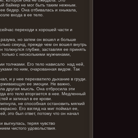
бый байкер не мог быть таким нежным.
 ее бедер. Она отбивалась и хныкала,
озле входа в ее тело.
 сейчас переходи к хорошей части и
й разума, но затем он вошел и больше
олько секунд, прежде чем он вошел внутрь
он толкнулся глубже, заставляя ее принять
а только с несколькими мужчинами,
ми толчками. Его тело нависало над ней,
уками по ним, очарованная видом. Так
нал, и у нее перехватило дыхание в груди.
держивающую ее эмоции. Не важно,
ыла другая мысль. Она отбросила эти
гда его тело вторгается в нее. Медленный
тей и затихал в ее крови.
липнула, не способная остановить мягкий
екрасно. Его взгляд на миг поймал ее,
ей, это был ответ, потому что он начал
и выгнулась, теряя чувство
нием чистого удовольствия.