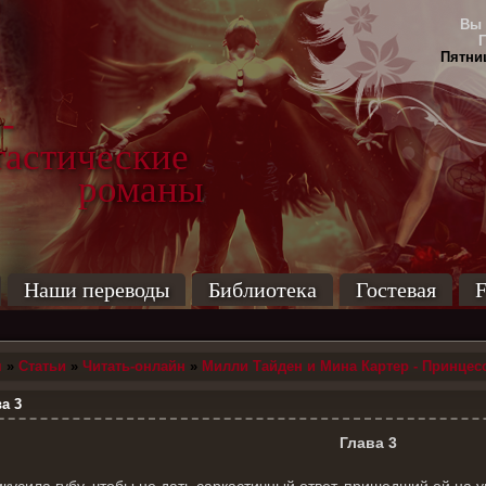
Вы 
Пятниц
-
тические
маны
Наши переводы
Библиотека
Гостевая
F
я
»
Статьи
»
Читать-онлайн
»
Милли Тайден и Мина Картер - Принцесс
а 3
Глава 3
кусила губу, чтобы не дать саркастичный ответ, пришедший ей на ум