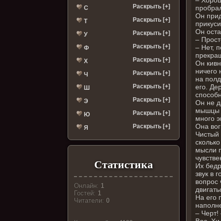
Раскрыть [+]
пробрал
С
Он прид
Раскрыть [+]
Т
прикуси
Он оста
Раскрыть [+]
У
– Прост
Раскрыть [+]
– Нет, 
Ф
прекращ
Раскрыть [+]
Х
Он кивн
ничего 
Раскрыть [+]
Ч
на полд
Раскрыть [+]
его. Де
Ш
способн
Раскрыть [+]
Э
Он не д
мышцы е
Раскрыть [+]
Ю
много э
Она вог
Раскрыть [+]
Я
Чистый 
сколько
мысли п
чувстве
Статистика
Их бедр
звук в 
вопрос 
Онлайн:
1
двигать
Гостей:
1
На его 
Читатели:
0
наполне
– Черт!
Вос. Хи.