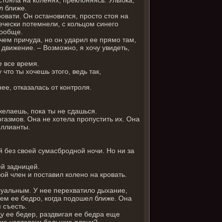
л ближе.
ровати. Он остановился, просто стоя на
вечески потемнели, с кольцом синего
вообще.
 чем причуда, но он ударил ее прямо там,
движение. – Возможно, я хочу увидеть,
е все время.
что ты хочешь этого, ведь так,
ее, отказалась от контроля.
ожелаешь, пока ты не сдашься.
ргазмов. Она не хотела пропустить их. Она
иллианты.
й без своей сумасбродной ночи. Но ни за
ей задницей.
ой член и поставил колено на кровать.
суальным. У нее перехватило дыхание,
тем ее бедро, когда подошел ближе. Она
 съесть.
ду ее бедер, раздвигая ее бедра еще
кие чертовски большие плечи?