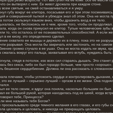
о что он вытворял с ним. Ее живот дрожала при каждом стоне.
 всем святым, не смей останавливаться и я умру.
нул губу вокруг ее клитора, посасывая его и при этом посмеиваяс
ей и совершенной пыткой и ублюдок знал об этом. Она не могла пр
 а потом скользнул языком вниз, чтобы дразнить вход в ее тело.
ыхалась, не беспокоясь ни о чем, кроме того, чтобы он продолжал.
ала, когда он снова прикусил ее клитор. Тупые человеческие зубы 
ли то, что осталось от ее познавательных способностей. А если же
ул в ее киску, это определенно сделал.
ние охватило ее мышцы и держало их в плену, пока это не разруш
очти разрывая. Она могла бы закричать или застонать, но на самом
иение громко стучало в ее ушах. Она не могла издать ни звука, кр
а сжалась вокруг его пальца, захватывая его вглубь, нуждаясь быт
гнула, глядя в потолок, изо всех сил стараясь дышать. Это станет
ась без секса, либо он был гораздо больше, чем просто «хорошо».
ть бешеное сердцебиение. Должна ли она рассказать о сломанном
ала плечами, чтобы успокоить сердце и контролировать дыхание, н
 это ее лучший – серьезно лучший – оргазм в ее жизни. Она подняла
гался.
ыл ее тело своим, и вдруг она поняла, насколько большим он был. 
ал ее большой рукой, которая находилась под ее шеей, когда встре
 говорил тебе, Принцесса?
 ли мне называть тебя Богом?
 проскальзывало среди темного желания в его глазах, и его губы сно
ела целовать и целовать, и никогда не прекращать целовать.
о, ты уже получила один, – он откинул волосы с ее лица с мягкост