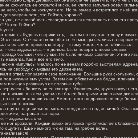
ание коснулась ее открытой киске, ее клитор запульсировал сильне
 на него, чтобы он коснулся его. Но он замер и встретился с ней вз
о для уверенности, это Рейзор, хорошо?
гнула, ее способность сосредоточиться испарилась из-за его прис
о? Что за Рейзор?
бнулся.
которые ты будешь выкрикивать, – затем он опустил голову и взмах
 Этот язык. Он чистая волшебство. Ее мышцы сжались на первом 
ь по ее спине прямо к клитору – к тому место, что он облизывал.
и, – она задыхалась, – я должна была поверить твоим словам.
гораздо больше, чем лучше. Не было никаких сомнений. У него язы
ть навсегда. Как и все его тело.
ческие импульсы мчались по ее венам подобно выстрелам адренал
сь на свободу с каждым его движением.
чал в ответ, поправляя свое положение. Большие руки скользили, 
а под нужным ему углом. Затем они обхватили ее бедра, плечами 
ем пальцев раздвинул ее половые губы.
к вернулся к банкету на ее клиторе. Упиваясь им, кружа вокруг нег
воего языка, а затем удивил ее более быстрыми и жесткими движен
, но он не останавливался. Вместо этого он дразнил ее еще больш
ью своего языка.
ла прутья еще сильнее, металл поддавался под ее силой. Она тя
едоточии, нагревая все поры.
е, – задыхалась она.
е ног дрожали. Каждый взмах его языка приближал ее к блаженству
го ощутить. Еще немного и она там, на гребне волны.
танавливайся!
ература резко возросла. Пот выступил на ее коже. Все ее мысли с