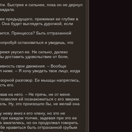
йти. Быстрее и сильнее, пока он не дернул
жаждала.
ее предыдущего, прижимая ее глубже в
 Она будет выглядеть дурочкой, если
вится, Принцесса? Быть оттраханной
Попробуй остановиться и увидишь, что
время укусил ее. Не сильно, далеко
бы доставить удовольствие от боли,
сивность свои движения. – Вообще
л ниже. – Я хочу увидеть твое лицо, когда
 озорной разговор. Ее мышцы напряглись,
сть его.
вав на него. – Не прячь, не от меня.
 позволяя ей познакомиться с его зверем.
ель. Ну, это произошло бы, не желай она
 нему вниз к его члену, но это не
 при каждом толчке, задевая при это ее
а закатились, но он продолжал говорить.
Тебе нравиться быть оттраханной грубым
а.