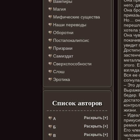
Вампиры
него, д
Магия
Она бро
приказы
Мифические существа
Но… она
Наши переводы
перешла
хотела 
Оборотни
Она чув
покачив
Постапокалипсис
увидит 
Призраки
Достигн
застенч
Самиздат
металли
Сверхспособности
этого. 
взгляда
Слэш
Вся ее 
Эротика
согнула
– Это д
Выражен
бедер. 
достато
Список авторов
контрол
жизни.
– Идеал
Раскрыть [+]
А
прикуси
ремня и
Раскрыть [+]
Б
Его чле
человек
Раскрыть [+]
В
– Ты со