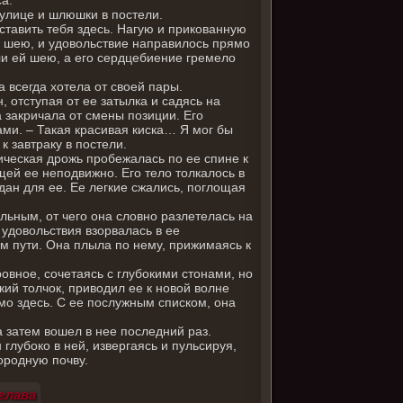
улице и шлюшки в постели.
ставить тебя здесь. Нагую и прикованную
ее шею, и удовольствие направилось прямо
али ей шею, а его сердцебиение гремело
а всегда хотела от своей пары.
, отступая от ее затылка и садясь на
а закричала от смены позиции. Его
ами. – Такая красивая киска… Я мог бы
 завтраку в постели.
рическая дрожь пробежалась по ее спине к
щей ее неподвижно. Его тело толкалось в
дан для ее. Ее легкие сжались, поглощая
ильным, от чего она словно разлетелась на
 удовольствия взорвалась в ее
м пути. Она плыла по нему, прижимаясь к
ровное, сочетаясь с глубокими стонами, но
окий толчок, приводил ее к новой волне
мо здесь. С ее послужным списком, она
а затем вошел в нее последний раз.
глубоко в ней, извергаясь и пульсируя,
ородную почву.
глава