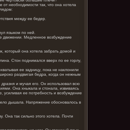
е от необходимости так, что она хотела
глядом:
утствия между ее бедер.
нул языком по ней.
же движении. Медленное возбуждение
к, который она хотела забрать домой и
ина. Стон поднимался вверх по ее горлу,
охватывая ее задницу, пока не наклонили
широко раздвигая бедра, когда он нежным
о, дразня и мучая его. Он использовал всю
иями. Она хныкала и стонала, извиваясь
е, усиливая ее потребность и возбуждение
жело дышала. Напряжение обосновалось в
. Она так сильно этого хотела. Почти
осредоточились на нем. Он грешный язык