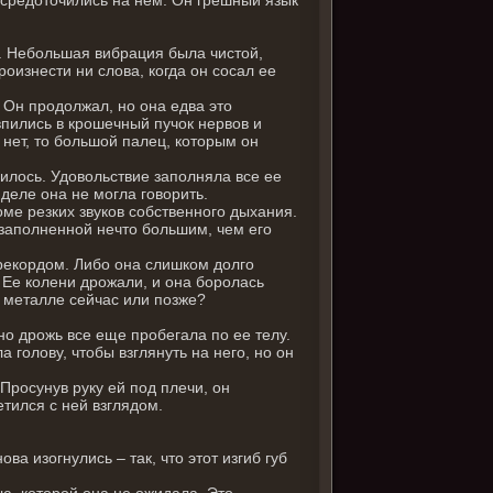
ь. Небольшая вибрация была чистой,
оизнести ни слова, когда он сосал ее
 Он продолжал, но она едва это
впились в крошечный пучок нервов и
 нет, то большой палец, которым он
илось. Удовольствие заполняла все ее
 деле она не могла говорить.
оме резких звуков собственного дыхания.
ь заполненной нечто большим, чем его
 рекордом. Либо она слишком долго
 Ее колени дрожали, и она боролась
 металле сейчас или позже?
о дрожь все еще пробегала по ее телу.
 голову, чтобы взглянуть на него, но он
Просунув руку ей под плечи, он
тился с ней взглядом.
ва изогнулись – так, что этот изгиб губ
ью, которой она не ожидала. Это