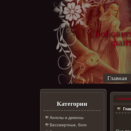
Любовно
фантас
ро
Главная
Главна
Категории
Глав
Ангелы и демоны
Бессмертные, боги
Она при