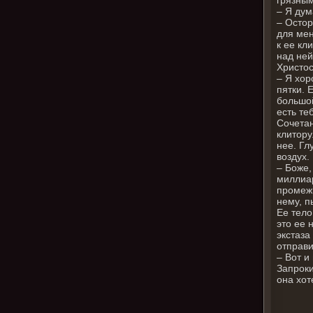
– Я дум
– Остор
для мен
к ее кл
над ней
Христос
– Я хор
пятки. 
большой
есть те
Сочетан
клитору
нее. Гл
воздух.
– Боже,
миллиар
промежн
нему, п
Ее тело
это ее 
экстаза
отправи
– Вот и
Запроки
она хот