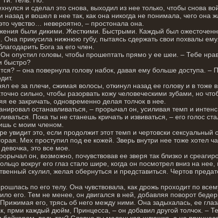
хнулся и сделал это снова, выходил из нее только, чтобы снова во
 назад и вошел в нее так, как она никогда не понимала, чего она 
это чувство… невероятно, – простонала она.
жения были дикими. Жесткими. Быстрыми. Каждый был ожесточенн
. Она прикусила нижнюю губу, пытаясь сдержать свои похвалы ему.
благодарить Бога за его член.
 Он опустил головы, чтобы прошептать прямо у ее шеи. – Тебе нра
и быстро?
тся? – она повернула голову набок, давая ему больше доступа. – 
дит.
ял ее за плечи, сжимая волосы, откинул назад ее голову и в тоже 
точно сильно, чтобы разорвать кожу человеческими зубами, но что
яя ее закричать, одновременно делая толчок в нее.
анировал останавливаться, – прорычал он, усиливая темп и интен
ливаться. Пока ты не станешь кричать и извиваться, – его голос ста
ишь с моим членом.
ре увидит это, если продолжит этот темп и чертовски сексуальный
горая. Мех проступил под ее кожей. Зверь внутри нее тоже хотел ча
 девочка, это все мое.
прорычал он, возможно, почувствовав ее зверя так близко и среагиро
ольцо вокруг его глаз стало шире, когда он посмотрел вниз на нее,
твенный скулил, желая обернуться и представиться. Чертов предат
рошлась по его телу. Она чувствовала, как дрожь проходит по всему
ило его. Тем не менее, он двигался в ней, добавляя поворот бедер
 Прижимая его, трясь об него между ними. Она задыхалась, ее глаз
ак, прми каждый дюйм, Принцесса, – он добавил другой толчок. – 
 байкером, ведь так? Словно ты маленькая шлюшка, а не принцесс