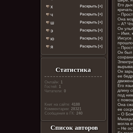
Его дых
Раскрыть [+]
Х
кричать
– Прост
Раскрыть [+]
Ч
Она мор
Раскрыть [+]
Ш
– А? Чт
Он улы
Раскрыть [+]
Э
– Имя, 
Иисусе.
Раскрыть [+]
Ю
прошлос
Раскрыть [+]
– Прост
Я
Он был 
сохрани
Электри
вырывая
Статистика
Он зары
ее бедр
движени
Онлайн:
1
Его язы
Гостей:
1
длину с
Читатели:
0
под ним
с помощ
Она сжа
Книг на сайте:
4188
Комментарии:
28321
ее соср
Cообщения в ГК:
240
– О Бож
Мышцы е
могла е
Список авторов
– Не ос
Ее темп