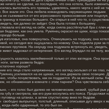
аже ничего не сделав, но последнее, что она хотела, было изменить
силась выполнять его приказы, удивляясь, какого черта с ней не 
. Все знали это. Она любила командовать окружающими людьми.
 не съеживается от его агрессивного прикосновения или поцелуя
 границу в поисках большего. Он открыл в ней что-то, о существов
увидеть, как далеко он зайдет. Она была готова к большему.
ствовала его взгляд на себе, когда сняла расстёгнутый бра с плеч 
ая бедрами, как она умела. Румянец окрасил ее щеки, когда показа
гораздо больше.
ув изголовья, она повернулась. Откинувшись на подушку, она хотел
ивой, но сегодня все ощущалась по-новому. Она подняла руки за г
ческих прутиков. На секунду она подумала встряхнуть их, увидеть, 
Ее живот задрожал от нетерпения. Его взгляд блуждал по ее телу, 
.
сущность казалось заклейменной только от этих взглядов. Она про
 ноги, затем развела бедра:
остаточно хорошо?
ие его лица стало напряженным, его взгляд скользил от ее глаз, п
Румянец усиливался на ее щеках, но она держала свою позицию. Д
чно, чтобы почувствовать, как он поддается. Из-за волчьей силы. К
ем, но обнаженная в комнате с этим парнем? Она чувствовала себя
ьно, – его голос был далеко не человеческим, низкий, грубый рык 
ла губу и смотрела, как его руки коснулись его пояса. Продолжая н
 пуговицу на штанах, а затем спустил кожу вниз по бедрам.
н свободно выпрыгнул, толстый, длинный, описывая дугу вверх к ж
, когда-либо одаренный, то это был он.
бираешься стоять там, пока я не попрошу? – потому что она почти 