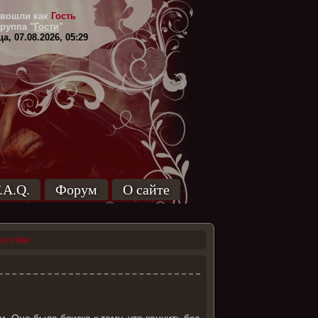
вошли как
Гость
Группа
"
Гости
"
а, 07.08.2026, 05:29
.A.Q.
Форум
О сайте
а стаи
. Она была близка к тому, что кончить без