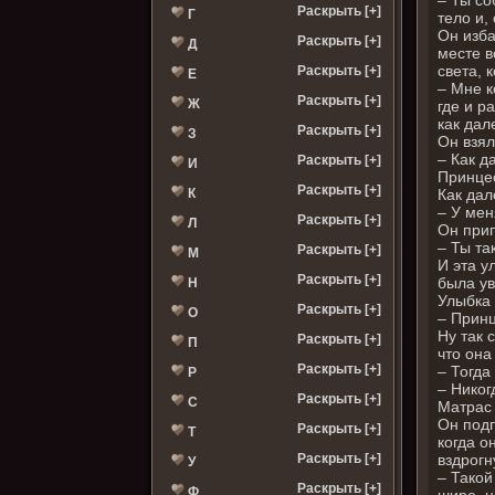
Раскрыть [+]
Г
тело и,
Он изба
Раскрыть [+]
Д
месте в
света, 
Раскрыть [+]
Е
– Мне к
Раскрыть [+]
Ж
где и р
как дал
Раскрыть [+]
З
Он взял
– Как д
Раскрыть [+]
И
Принцес
Раскрыть [+]
Как дал
К
– У мен
Раскрыть [+]
Л
Он прип
– Ты та
Раскрыть [+]
М
И эта у
Раскрыть [+]
была ув
Н
Улыбка 
Раскрыть [+]
О
– Принц
Ну так 
Раскрыть [+]
П
что она
Раскрыть [+]
– Тогда
Р
– Никог
Раскрыть [+]
С
Матрас 
Он подп
Раскрыть [+]
Т
когда о
вздрогн
Раскрыть [+]
У
– Такой
Раскрыть [+]
Ф
шире, н