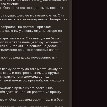
 его мнение.
так. Она не из тех женщин, выполняющих
, разрушающего ее мозговые клетки. Она
ании чего она не подозревала. Теперь она
и забралась на постель, при этом
ла свою голую попку ему, но вскоре он
а крестить ноги. Она никогда не была
олову и сжала пальцы вокруг холодных
как они гремят, но решила не делать
воспламеняя ее интенсивностью своего
игнорировала дрожь неуверенность и
о всему ее телу до того места между ее
аже если она крепче сжимала прутья
ак правило, она держала ее под
 такой неконтролируемой, как никогда в
рождался прямо из его волка. Она
аблюдать за ней, он расстегнул пряжку
ивоту. Она подавила всхлип. Если и был
стояла на коленях, преклоняясь. Улыбка,