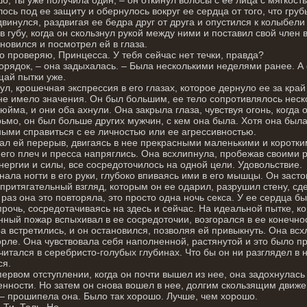
ось под ее защиту и обернулось вокруг ее сердца от того, что гру
винулся, раздвигая ее бедра друг от друга и опустился к колыбели
в губу, когда он скользнул рукой между ними и поставил свой член в
новился и посмотрел ей в глаза.
о проверяю, Принцесса. У тебя сейчас нет течки, правда?
порядок, – она задыхалась. – Была несколькими неделями ранее. А
ай пытки уже.
ул, крошечная экспрессия в его глазах, которое дернуло ее за кра
не имело значения. Он был большим, ее тело сопротивлялось неск
юйма, и они оба ахнули. Она закрыла глаза, чувствуя огонь, когда 
рьмо, он был больше других мужчин, с кем она была. Хотя она был
ыми справиться с ее личностью или ее агрессивностью.
ал ей перерыв, двигаясь в нее прекрасными маленькими и коротки
го плеч и пресса напряглись. Она всхлипнула, пробежав своими р
нергии и силы, все сосредоточилось на одной цели. Удовольствие.
нала ногти в его руки, глубоко впиваясь ими в его мышцы. Он засто
притягательный взгляд, которым он ее одарил, разрушил стену, с
 раз она это повторяла, это просто одна ночь секса. У ее сердца б
рочь, сосредотачиваясь на здесь и сейчас. На идеальной пытке, ко
нный пожар вспыхивал в ее сосредоточии, возгорался в ее конечнос
а встретились, и он остановился, позволяя ей привыкнуть. Она всх
горле. Она чувствовала себя наполненной, растянутой и это было пр
читался в серебристо-голубых глубинах. Что бы он ни разглядел в н
ся.
первом отступлении, когда он почти вышел из нее, она задохнулась 
нности. Но затем он снова вошел в нее, долгим скользящим движе
 – прошипела она. Было так хорошо. Лучше, чем хорошо.
 Ти. Тель. Но.