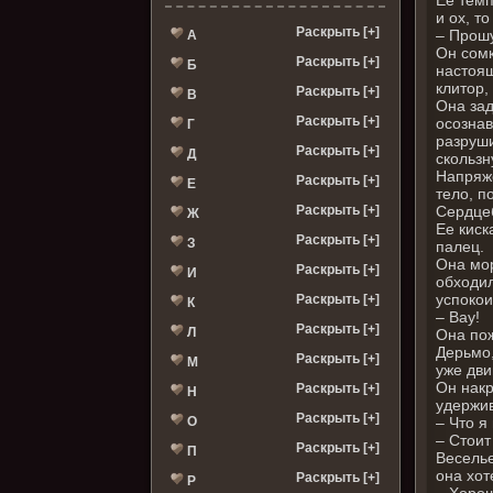
и ох, т
Раскрыть [+]
– Прошу
А
Он сомк
Раскрыть [+]
Б
настоящ
клитор,
Раскрыть [+]
В
Она зад
Раскрыть [+]
осознав
Г
разруши
Раскрыть [+]
Д
скользн
Напряже
Раскрыть [+]
Е
тело, п
Раскрыть [+]
Сердцеб
Ж
Ее киск
Раскрыть [+]
З
палец.
Она мор
Раскрыть [+]
И
обходил
успокои
Раскрыть [+]
К
– Вау!
Раскрыть [+]
Л
Она пож
Дерьмо,
Раскрыть [+]
М
уже дви
Он накр
Раскрыть [+]
Н
удержив
Раскрыть [+]
О
– Что я
– Стоит
Раскрыть [+]
П
Веселье
она хот
Раскрыть [+]
Р
– Хорош