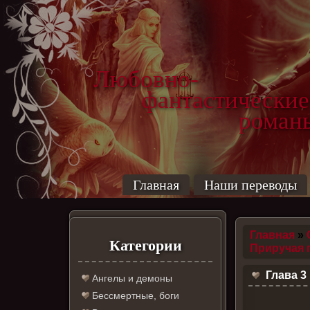
Любовно-
фантастические
роман
Главная
Наши переводы
Главная
»
Категории
Приручая 
Глава 3
Ангелы и демоны
Бессмертные, боги