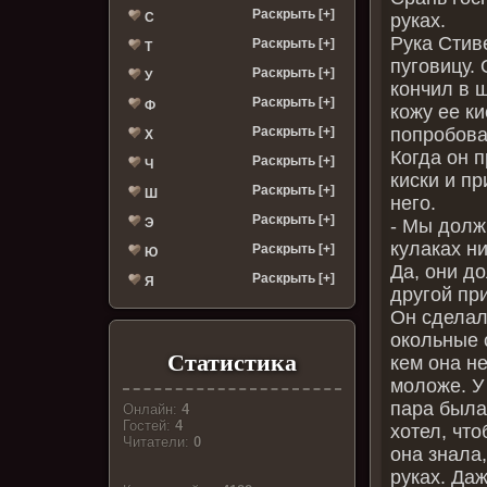
Раскрыть [+]
С
руках.
Рука Стив
Раскрыть [+]
Т
пуговицу. 
Раскрыть [+]
У
кончил в 
Раскрыть [+]
Ф
кожу ее ки
Раскрыть [+]
попробова
Х
Когда он 
Раскрыть [+]
Ч
киски и пр
Раскрыть [+]
Ш
него.
Раскрыть [+]
Э
- Мы долж
кулаках ни
Раскрыть [+]
Ю
Да, они д
Раскрыть [+]
Я
другой пр
Он сделал
окольные 
Статистика
кем она н
моложе. У
пара была
Онлайн:
4
Гостей:
4
хотел, чт
Читатели:
0
она знала,
руках. Даж