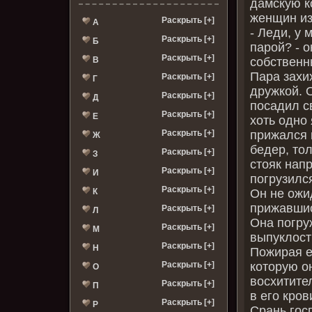
дамскую к
женщин из
Раскрыть [+]
А
- Леди, у 
Раскрыть [+]
Б
парой? - о
Раскрыть [+]
В
собственн
Пара захих
Раскрыть [+]
Г
дружкой. 
Раскрыть [+]
Д
посадил с
Раскрыть [+]
Е
хоть одно 
Раскрыть [+]
прижался к
Ж
бедер, то
Раскрыть [+]
З
стояк напр
Раскрыть [+]
И
погрузился
Раскрыть [+]
К
Он не ожид
прижавшись
Раскрыть [+]
Л
Она погру
Раскрыть [+]
М
выпуклост
Раскрыть [+]
Н
Пожирая ее
Раскрыть [+]
которую о
О
восхитите
Раскрыть [+]
П
в его кро
Раскрыть [+]
Р
Срань гос