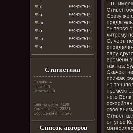
- Ты имееш
Раскрыть [+]
Х
Стивен об
Раскрыть [+]
Сразу же 
Ч
предатель
Раскрыть [+]
Ш
он терся о
Раскрыть [+]
Э
хитрому п
Раскрыть [+]
Ю
О, черт, н
определен
Раскрыть [+]
Я
пару друг
времени вс
так, как б
Статистика
Скачок гн
прижав св
Онлайн:
4
на танцпо
Гостей:
4
промежнос
Читатели:
0
него Волк
оскорблен
Книг на сайте:
4188
свое вним
Комментарии:
28321
Cообщения в ГК:
240
Стивен ше
он унес Ке
Список авторов
материлась