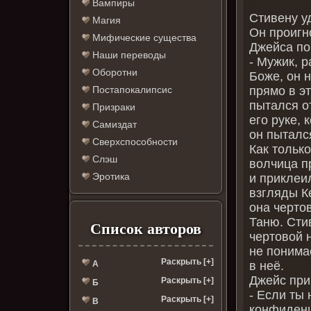
Вампиры
Стивену у
Магия
Он проигн
Мифические существа
Джейса по
Наши переводы
- Мужик, р
Оборотни
Боже, он н
прямо в эт
Постапокалипсис
пытался о
Призраки
его руке, 
Самиздат
он пыталс
Сверхспособности
Как только
Слэш
волчица п
Эротика
и приклеи
взгляды К
она черто
Таню. Сти
Список авторов
чертовой 
не понима
Раскрыть [+]
в неё.
А
Джейс при
Раскрыть [+]
Б
- Если ты
Раскрыть [+]
В
конфиденц