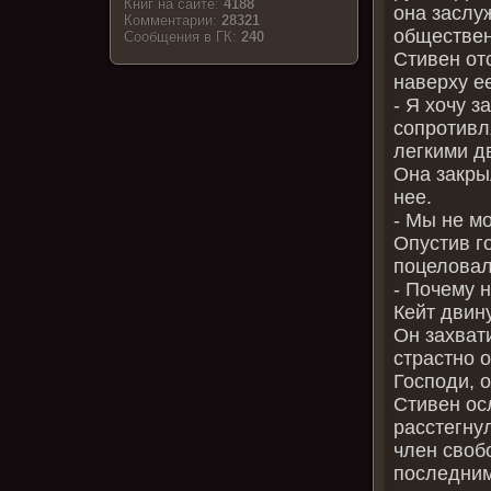
Книг на сайте:
4188
она заслу
Комментарии:
28321
обществен
Cообщения в ГК:
240
Стивен от
наверху е
- Я хочу з
сопротивл
легкими д
Она закры
нее.
- Мы не м
Опустив го
поцеловал 
- Почему 
Кейт двин
Он захват
страстно 
Господи, 
Стивен ос
расстегну
член своб
последним 