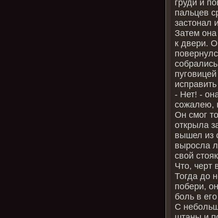
груди и п
пальцев с
застонал и
Затем она
к двери. О
повернулс
собрались 
пуговицей
исправить 
- Нет! - о
сожалею, 
Он смог то
открыла за
вышел из 
выросла л
свой стояк
Что, черт
Тогда до н
побери, он
боль в ег
С небольш
штаны и п