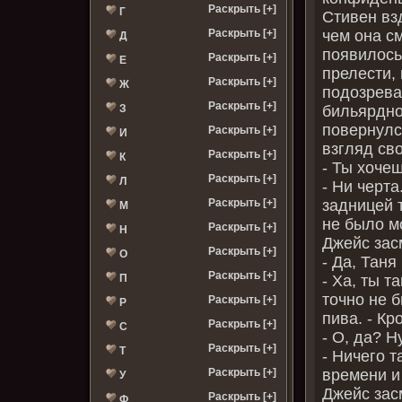
Раскрыть [+]
Г
Стивен вз
чем она с
Раскрыть [+]
Д
появилось
Раскрыть [+]
Е
прелести,
Раскрыть [+]
Ж
подозрева
Раскрыть [+]
бильярдно
З
повернулс
Раскрыть [+]
И
взгляд сво
Раскрыть [+]
К
- Ты хочеш
Раскрыть [+]
Л
- Ни черт
задницей т
Раскрыть [+]
М
не было м
Раскрыть [+]
Н
Джейс зас
Раскрыть [+]
О
- Да, Тан
Раскрыть [+]
- Ха, ты т
П
точно не б
Раскрыть [+]
Р
пива. - Кр
Раскрыть [+]
С
- О, да? Н
Раскрыть [+]
Т
- Ничего т
времени и
Раскрыть [+]
У
Джейс зас
Раскрыть [+]
Ф