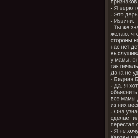
признаков
- Я верю т
- Это дер
- Извини.
- Ты же зн
желаю, чт
стороны на
нас нет д
выслушива
у мамы, о
так печаль
Дана не у
- Бедная Б
- Да. Я хо
объяснить
все мамы 
из них ве
- Она узна
сделает и
перестал с
- Я не хо
Каковы шан