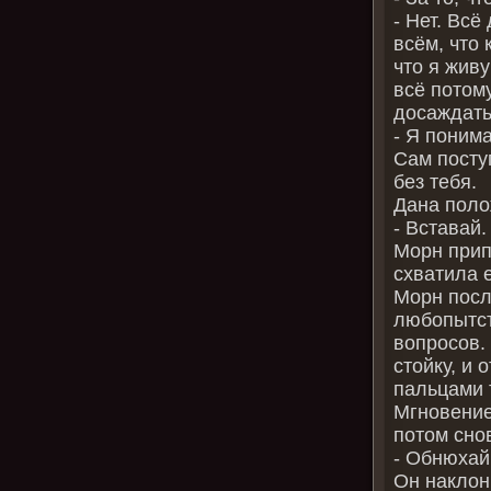
- Нет. Всё
всём, что 
что я живу
всё потому
досаждать
- Я поним
Сам посту
без тебя.
Дана поло
- Вставай.
Морн прип
схватила 
Морн посл
любопытст
вопросов.
стойку, и 
пальцами т
Мгновение
потом снов
- Обнюхай
Он наклон