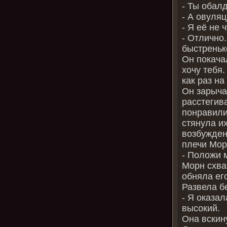
- Ты обал
- А овуля
- Я её не 
- Отлично
быстреньк
Он покачал
хочу тебя
как раз на
Он зарыча
расстегива
понравили
стянула и
возбужден
плечи Мор
- Положи м
Морн схва
обняла ег
Развела б
- Я оказал
высокий.
Она вскин