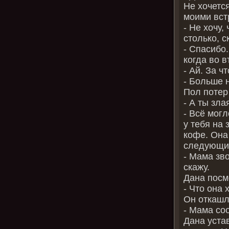
Не хочетс
моими вст
- Не хочу
столько, с
- Спасибо
когда во 
- Ай. За ч
- Больше 
Пол потер
- А ты зла
- Всё мог
у тебя на 
кофе. Она
следующие
- Мама зво
скажу.
Дана посм
- Что она 
Он откашл
- Мама со
Дана уста