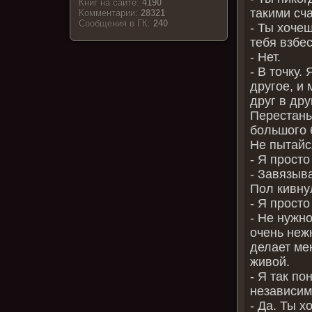
Книг на сайте:
4190
такими сч
Комментарии:
28321
Cообщения в ГК:
240
- Ты хочеш
тебя взбе
- Нет.
- В точку.
другое, и 
друг в дру
Перестань 
большого 
Не пытайся
- Я просто
- Завязыв
Пол кивну
- Я просто
- Не нужн
очень неж
делает ме
живой.
- Я так по
независим
- Да. Ты х