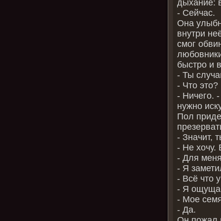
дыхание: 
- Сейчас.
Она улыбн
внутри не
смог обви
любовники
быстро и 
- Ты случ
- Что это?
- Ничего. 
нужно иск
Пол приде
презерват
- Значит, 
- Не хочу
- Для меня
- Я замети
- Всё что 
- Я ощуща
- Мое сем
- Да.
Он пожал 