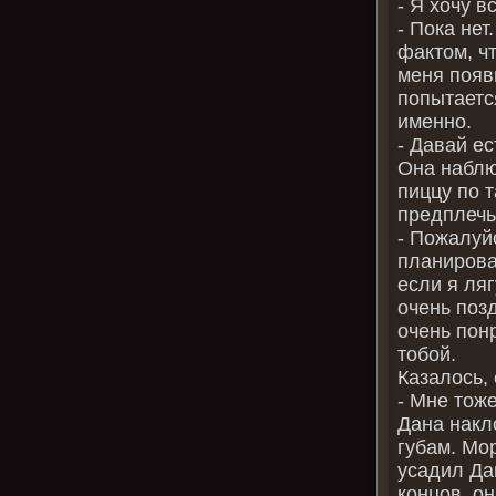
- Я хочу в
- Пока не
фактом, ч
меня появ
попытается
именно.
- Давай ес
Она наблю
пиццу по т
предплечь
- Пожалуй
планирова
если я ляг
очень позд
очень пон
тобой.
Казалось,
- Мне тоже
Дана накл
губам. Мо
усадил Дан
концов, о