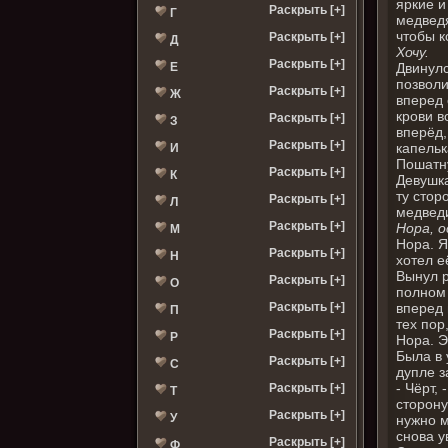
яркие и
Раскрыть [+]
Г
медведя
чтобы к
Раскрыть [+]
Д
Хочу.
Раскрыть [+]
Двинулс
Е
позволи
Раскрыть [+]
Ж
вперед 
крови в
Раскрыть [+]
З
вперёд,
Раскрыть [+]
капельк
И
Пошатну
Раскрыть [+]
К
Девушка
ту стор
Раскрыть [+]
Л
медведи
Раскрыть [+]
Нора, о
М
Нора. Я
Раскрыть [+]
Н
хотел е
Вынул р
Раскрыть [+]
О
полном 
вперед 
Раскрыть [+]
П
тех пор
Раскрыть [+]
Р
Нора. Э
Была в 
Раскрыть [+]
С
дупле з
- Чёрт,
Раскрыть [+]
Т
сторону
Раскрыть [+]
У
нужно м
снова у
Раскрыть [+]
Ф