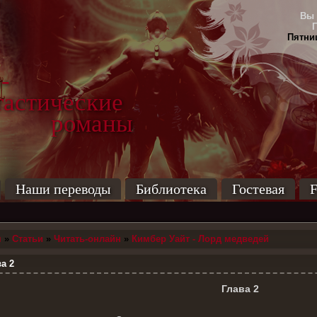
Вы 
Пятниц
-
тические
маны
Наши переводы
Библиотека
Гостевая
F
я
»
Статьи
»
Читать-онлайн
»
Кимбер Уайт - Лорд медведей
а 2
Глава 2