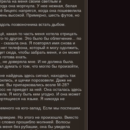
отрела на меня своим светлым и
огда она моргнула. У нее нежная, белая
Её бицепс напрягся, когда она пошевелила
чень высокой. Примерно, шесть футов, но
 вдоль позвоночника встать дыбом.
Ещё, какая-то часть меня хотела отрицать
о-то другое. Это было бы облегчение... по
 - сказала она. Я повторял имя снова и
, нет телефона, который я могу одолжить,
ет сюда, чтобы забрать меня, и он может
 готова ехать.
е, не доверяла мне. И не должна была.
ал думать о том, что могло бы произойти,
, не найдешь здесь сигнал, находясь так
ирились, и щечки порозовели. Даже не
у, же. Вы припарковались возле М-28?
босс не приедет за ней. Она осталась здесь
вела. Я могу быть кем угодно. И она может
вертящиеся на языке. Я никогда не
и немного на юго-запад. Если мы поспешим,
едоверие. Но этого не произошло. Вместо
ня словно прошибло молнией. Волосы
ла меня без рубашки, она бы увидела