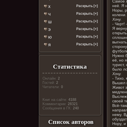
Самое 
неё. Я 
Раскрыть [+]
Х
Норы, р
Раскрыть [+]
колени.
Ч
Хочу.
Раскрыть [+]
Ш
- Черт!
Я верну
Раскрыть [+]
Э
открыть
Раскрыть [+]
сплошно
Ю
выгнать
Раскрыть [+]
Я
сторону
футболк
Нужно б
её, но 
турист,
Статистика
было ло
Хочу.
- Тихо,
Онлайн:
2
Вышел и
Гостей:
2
Читатели:
0
Живот з
медленн
Выслежи
Книг на сайте:
4188
своей т
Комментарии:
28321
Всё-так
Cообщения в ГК:
240
направл
нему. В
обуздат
Список авторов
Нору, и