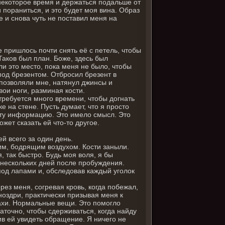
 некоторое время и держаться подальше от
 пораниться, и это будет моя вина. Образ
 и снова чуть не поставил меня на
е пришлось почти снять её с петель, чтобы
 Таков был план. Боже, здесь был
и это место, пока меня не было, чтобы
под брезентом. Отбросил брезент в
 позволяли мне, натянул джинсы и
вои ноги, разминая кости.
ребуется много времени, чтобы догнать
е на стене. Пусть думает, что я просто
 эту информацию. Это имело смысл. Это
жет сказать ей что-то другое.
ей всего за один день.
им, бодрящим воздухом. Кости заныли.
, так быстро. Будь моя воля, я бы
 нескольких дней после пробуждения.
под лапами и, обследовав каждый уголок
рез меня, согревая кровь, когда побежал,
ноздри, практически призывая меня к
пахи. Нормальные вещи. Это помогло
таточно, чтобы сдерживаться, когда найду
ив ей увидеть обращение. Я ничего не