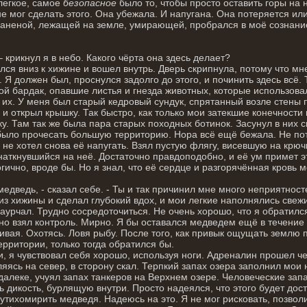
легкое, самое
безопасное
было то, чтобы просто оставить горы на
не мог сделать этого. Она убежала. И напугана. Она потеряется или
аненой, лежащей на земле, умирающей, пробрался в моё сознание
 – крикнул я в небо. Какого чёрта она здесь делает?
лся вниз к хижине и вошел внутрь. Дверь скрипнула, потому что мн
. Я должен был, проснулся задолго до этого, и починить здесь всё.
й бардак, опавшие листья и гнезда животных, которые использовал
 их. У меня был старый кедровый сундук, спрятанный возле стены 
 и открыл крышку. Так быстро, как только мои затекшие конечности
у. Там так же была пара старых походных ботинок. Засунул в них с
ыло прочесать большую территорию. Нора всё ещё бежала. Не пот
я не хотел снова её напугать. Взял пустую флягу, висевшую на крючк
 наткнувшийся на неё. Достаточно правдоподобно, и её ум примет
гично, вроде бы. Но я знал, что её сердце и разгорячённая кровь мо
 медведь, - сказал себе. - Ты и так причинил мне много неприятност
з хижины и сделал глубокий вдох, и мои легкие наполнялись свеж
аурчал. Трудно сосредоточиться. Не очень хорошо, что я обратился
о взял контроль. Мирно. Я бы оставался медведем ещё в течение
вая. Охотясь. Ловя рыбу. После того, как привык ощущать землю 
ерритории, только тогда обратился бы.
и, я чувствовал себя хорошо, используя ноги. Адреналин прошел че
яясь на север, в сторону скал. Терпкий запах озера заполнил мои 
далеке, учуял запах танкеров на Верхнем озере. Человеческие за
ь дикость, бурлящую внутри. Просто надеялся, что этого будет дос
 утихомирить медведя. Надеюсь на это. Я не мог рисковать, позвол