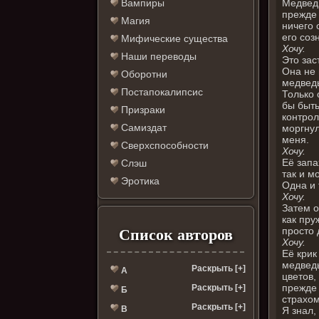
Медведь
Вампиры
прежде 
Магия
ничего 
его соз
Мифические существа
Хочу.
Наши переводы
Это зас
Она не 
Оборотни
медведь
Постапокалипсис
Только 
бы быть
Призраки
контрол
Самиздат
моргнул
меня.
Сверхспособности
Хочу.
Её запа
Слэш
так и м
Эротика
Одна и 
Хочу.
Затем о
как пру
просто 
Список авторов
Хочу.
Её крик
медведь
Раскрыть [+]
А
цветов,
прежде 
Раскрыть [+]
Б
страхом
Раскрыть [+]
В
Я знал,