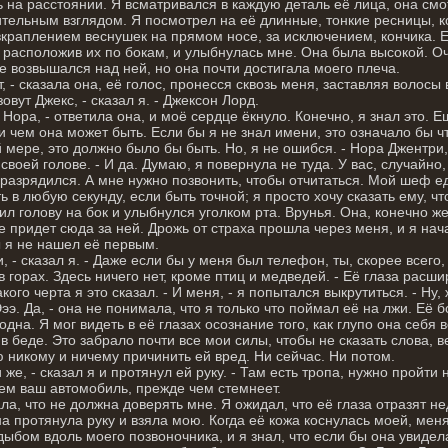
 на расстоянии. Я всматривался в каждую деталь её лица, она см
тельным взглядом. Я посмотрел на её длинные, тонкие ресницы, к
вкраплением веснушек на прямом носе, за исключением, кончика. 
 расположив их по бокам, и улыбнулась мне. Она была высокой. О
же возвышался над ней, но она почти достигала моего плеча.
т, - сказала она, её голос, пронесся сквозь меня, заставляя волосы
зовут Джекс, - сказал я. - Джексон Лорд.
Я Нора, - ответила она, и моё сердце ёкнуло. Конечно, я знал это. 
 и чем она может быть. Если бы я не знал имени, это означало бы чт
 мере, это должно было бы быть. Но, я не ошибся. - Нора Джентри,
 своей голове. - И да. Думаю, я повернула не туда. У вас, случайно
разрядился. А мне нужно позвонить, чтобы отчитаться. Мой шеф ед
ь в любую секунду, если быть точной; я просто хочу сказать ему, что
ил голову на бок и улыбнулся уголком рта. Врунья. Она, конечно ж
е придет сюда за ней. Дрожь от страха прошла через меня, и я нач
 я не нашел её первым.
и, - сказал я. - Даже если бы у меня был телефон, ты, скорее всего
в горах. Здесь ничего нет, кроме птиц и медведей. - Её глаза расш
акого черта я это сказал. - И меня, - я попытался выкрутиться. - Н
Эээ. Да, - она не понимала, что я только что поймал её на лжи. Её 
одна. Я мог видеть в её глазах осознание того, как глупо она себя 
 в беде. Это забрало почти все мои силы, чтобы не сказать слова, 
 никому и ничему причинить ей вред. Ни сейчас. Ни потом.
 же, - сказал я и протянул ей руку. - Там есть тропа, нужно пройт
ем ваш автомобиль, прежде чем стемнеет.
ла, что не должна доверять мне. Я ожидал, что её глаза отразят н
на протянула руку и взяла мою. Когда её кожа коснулась моей, ме
дыбом вдоль моего позвоночника, и я знал, что если бы она увиде