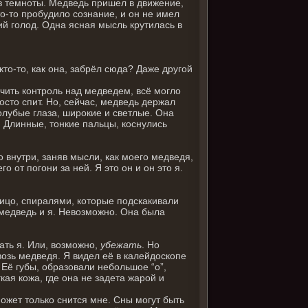
з темноты. Медведь пришел в движение,
то-то пробудило сознание, и он не имел
ий голод. Одна ясная мысль крутилась в
кто-то, как она, забрёл сюда? Даже другой
учить контроль над медведем, всё могло
осто спит. Но, сейчас, медведь держал
голубые глаза, широкие и светлые. Она
 Длинные, тонкие пальцы, коснулись
 внутри, заняв мысли, как моего медведя,
го от погони за ней. Я это он и он это я.
ицо, спиралями, которые подскакивали
 медведь и я. Невозможно. Она была
ать я. Или, возможно,
убежать
. Но
озь медведя. Я видел её в калейдоскопе
 Её губы, образовали небольшое “о”,
ая кожа, где она не задета жарой и
может только снится мне. Сны могут быть