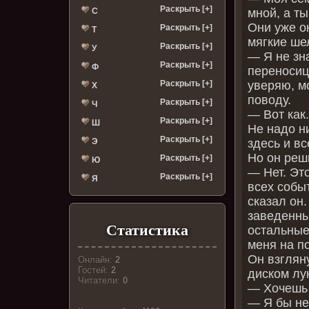
Раскрыть [+]
С
мной, а ты
Они уже ок
Раскрыть [+]
Т
мягкие ше
Раскрыть [+]
У
— Я не зн
Раскрыть [+]
Ф
переносиц
Раскрыть [+]
уверяю, м
Х
поводу.
Раскрыть [+]
Ч
— Вот как
Раскрыть [+]
Ш
Не надо н
Раскрыть [+]
Э
здесь и вс
Но он реш
Раскрыть [+]
Ю
— Нет. Эт
Раскрыть [+]
Я
всех собы
сказал он
заведенны
Статистика
остальные
меня на п
Он взглян
Онлайн:
2
Гостей:
2
диском лу
Читатели:
0
— Хочешь 
— Я бы не