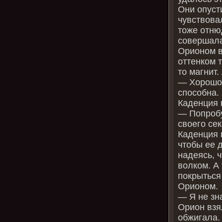
Они опуст
чувствова
тоже отню
совершала
Орионом в
оттенком т
то магнит
— Хорошо,
способна.
Каденция 
— Попробу
своего се
Каденция 
чтобы ее 
надеясь, 
волком. А
покрыться
Орионом.
— Я не зн
Орион взя
обжигала.