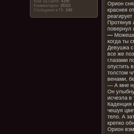
Книг на сайте:
4190
Орион сня
Комментарии:
28321
краснея о
Cообщения в ГК:
240
реагирует 
Протянув 
повернул 
—
Можешь 
когда ты 
Девушка с
все же по
глазами п
опустить 
толстом ч
венами, б
— А мне н
Он улыбну
исчезла в 
Каденция 
чешуя цве
тело. А з
крепко об
Орион взм