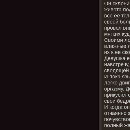
Он склони
живота по
все ее те
своей бол
провел вн
мягких ку
Своими ло
влажные л
их к ее с
Девушка е
навстречу,
сводящей 
И пока яз
легко двиг
оргазму. Д
прикусил 
свои бедр
И когда о
отчаянно ж
почувство
полный жа