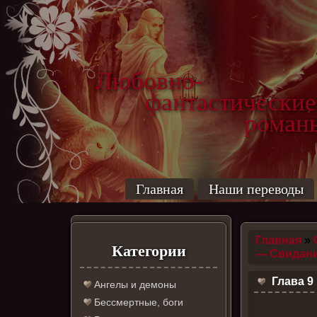
Любовно-
фантастические
роман
Главная
Наши переводы
Главная
»
Категории
— Свидани
Глава 9
Ангелы и демоны
Бессмертные, боги