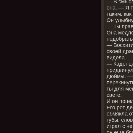
— В смысл
она. — Я 
таким, как
Он улыбну
— Ты прав
Она медле
подобрать
— Восхити
своей дра
видела.
— Каденци
придвинул
дюймы. — 
перекинут
ты для ме
свете.
И он поце
Его рот д
обмякла о
губы, сло
играл с н
он еще бл