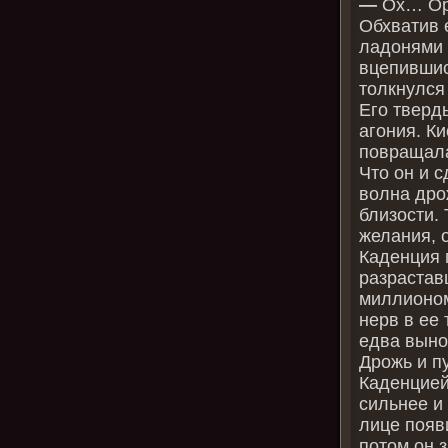
—
Ох… Ор
Обхватив 
ладонями 
вцепившис
толкнулся 
Его тверд
агония. Ки
повращала
Что он и с
волна дро
близости.
желания, 
Каденция 
разрастав
миллионом
нерв в ее
едва выно
Дрожь и п
Каденцией
сильнее и
лице появ
потом он 