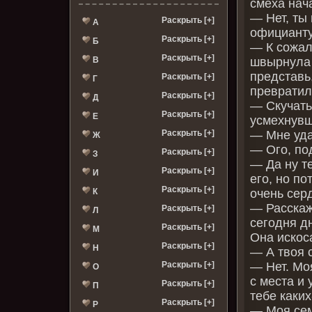
смеха нач
— Нет, ты
Раскрыть [+]
А
официанту 
Раскрыть [+]
Б
— К сожал
Раскрыть [+]
В
швырнула 
представь
Раскрыть [+]
Г
превратил
Раскрыть [+]
Д
— Скучать
Раскрыть [+]
Е
усмехнувш
Раскрыть [+]
— Мне уда
Ж
— Ого, под
Раскрыть [+]
З
— Да ну т
Раскрыть [+]
И
его, но п
Раскрыть [+]
К
очень серд
— Расскаж
Раскрыть [+]
Л
сегодня д
Раскрыть [+]
М
Она искос
Раскрыть [+]
Н
— А твоя 
Раскрыть [+]
— Нет. Мо
О
с места и
Раскрыть [+]
П
тебе каких
Раскрыть [+]
Р
— Моя сем