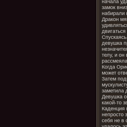
начала уд
замок вни
набирали 
Дракон мя
удивлятьс
двигаться
Спускаясь
девушка п
незначите
телу, и о
рассмеялас
Когда Ори
может отв
Затем под
мускулисту
заметила 
Девушка о
какой-то 
Каденция 
непросто 
себя не в
удалось э