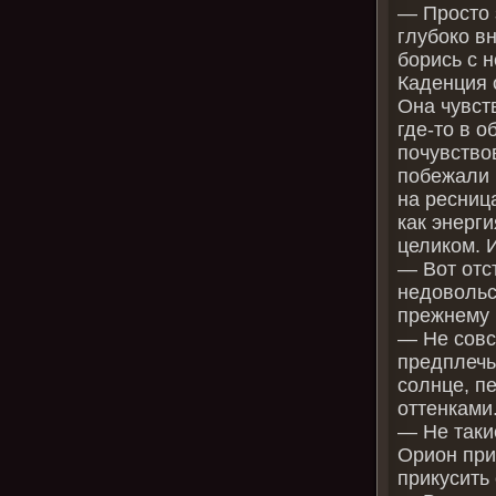
— Просто 
глубоко вн
борись с н
Каденция 
Она чувст
где-то в 
почувство
побежали 
на ресниц
как энерг
целиком. И
— Вот отс
недовольс
прежнему 
— Не совс
предплечь
солнце, п
оттенками
— Не таки
Орион при
прикусить