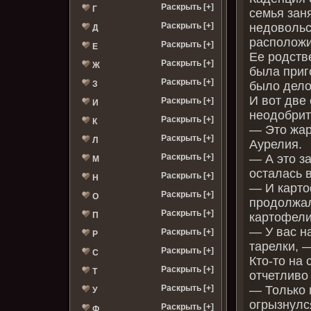
Раскрыть [+]
Г
семья зан
недовольс
Раскрыть [+]
Д
располож
Раскрыть [+]
Е
Ее родств
Раскрыть [+]
Ж
была приг
Раскрыть [+]
было дело
З
И вот две
Раскрыть [+]
И
неодобрит
Раскрыть [+]
К
— Это жар
Раскрыть [+]
Л
Аурелия.
— А это з
Раскрыть [+]
М
осталась 
Раскрыть [+]
Н
— И карто
Раскрыть [+]
О
продолжал
Раскрыть [+]
картофели
П
— У вас н
Раскрыть [+]
Р
тарелки, 
Раскрыть [+]
С
Кто-то на
Раскрыть [+]
Т
отчетливо
— Только 
Раскрыть [+]
У
огрызнулс
Раскрыть [+]
Ф