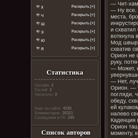
— Чит-хам
Раскрыть [+]
Х
— Ну все,
Раскрыть [+]
места, бр
Ч
инкрустир
Раскрыть [+]
Ш
и схватил 
Раскрыть [+]
Э
воткнула в
Раскрыть [+]
Ю
Мод швырн
схватив св
Раскрыть [+]
Я
Орион не 
руку, потя
— Может, 
Статистика
увернувши
— Нет, лу
Онлайн:
2
Орион. — 
Гостей:
2
погляди, ч
Читатели:
0
обеду, сх
ей кулако
Книг на сайте:
4190
налево св
Комментарии:
28321
Cообщения в ГК:
240
Каденция 
Орион тащ
Список авторов
моменту, к