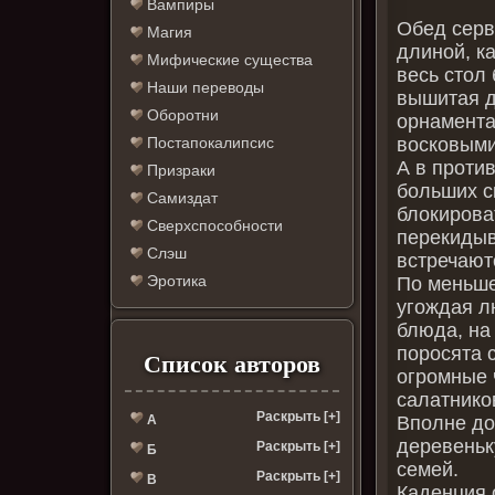
Вампиры
Обед серв
Магия
длиной, ка
Мифические существа
весь стол
Наши переводы
вышитая 
Оборотни
орнамента
восковыми
Постапокалипсис
А в проти
Призраки
больших с
Самиздат
блокирова
Сверхспособности
перекидыв
Слэш
встречают
Эротика
По меньше
угождая л
блюда, на
поросята 
Список авторов
огромные 
салатнико
Раскрыть [+]
Вполне до
А
деревеньк
Раскрыть [+]
Б
семей.
Раскрыть [+]
В
Каденция 