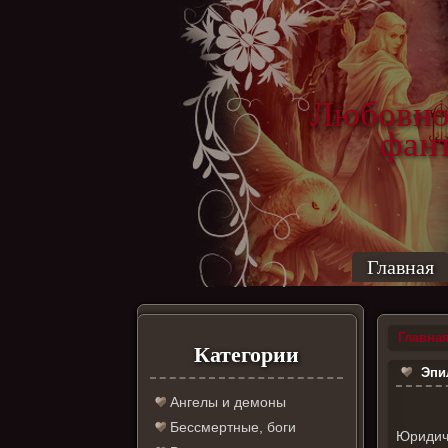
Любовно
фантас
ро
Главная
Главна
Категории
Эпи
Ангелы и демоны
Бессмертные, боги
Юридиче