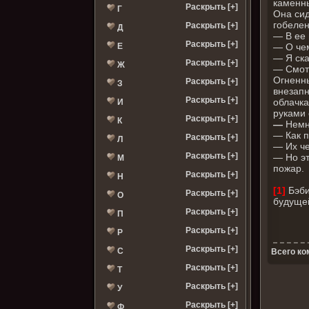
каменны
Раскрыть [+]
Г
Она сид
гобелен
Раскрыть [+]
Д
— В ее 
Раскрыть [+]
— О чем
Е
— Я ска
Раскрыть [+]
Ж
— Смотр
Огненны
Раскрыть [+]
З
внезапн
Раскрыть [+]
облачка
И
руками 
Раскрыть [+]
К
—
Немн
— Как п
Раскрыть [+]
Л
— Их че
Раскрыть [+]
— Но эт
М
пожар.
Раскрыть [+]
Н
[1]
Бэби
Раскрыть [+]
О
будущей
Раскрыть [+]
П
Раскрыть [+]
Р
Раскрыть [+]
С
Всего ко
Раскрыть [+]
Т
Раскрыть [+]
У
Раскрыть [+]
Ф