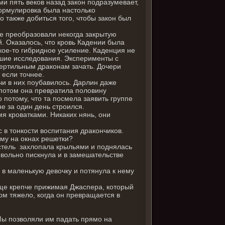
и пять веков назад закон подразумевает,
Формулировка была настолько
о также добиться того, чтобы закон был
е преобразовали некогда закрытую
. Оказалось, что кровь Кадении была
кое-то гибридное усиление. Каденция не
йшие исследования. Эксперименты с
фертильным драконам зачать. Дочери
 если точнее.
чи в них поубавилось. Дарлин даже
, потом она превратила половину
 потому, что та посмела заявить группе
е за один день строился.
я кроватками. Никаких нянь, они
с в тонкости воспитания дракончиков.
ему на окнах решетки?
Эстель захлопала крыльями и поднялась
овольно пискнула и в замешательстве
 в маленькую девочку и потянула к нему
ще крепче прижимая Джаспера, который
ом тяжело, когда он превращается в
Мы позволяли им падать прямо на