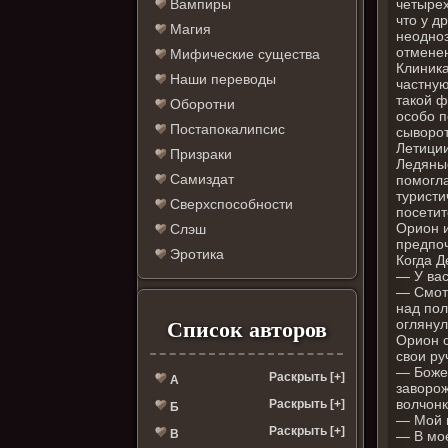
четырех
Вампиры
что у д
Магия
неодноз
отмене
Мифические существа
Клиника
Наши переводы
частную
такой ф
Оборотни
особо п
Постапокалипсис
сыворот
Летиции
Призраки
Ледяные
Самиздат
помогла
туристи
Сверхспособности
посетит
Орион и
Слэш
предпоч
Эротика
Когда Д
— У вас
— Смотр
над пол
оглянул
Список авторов
Орион с
свои ру
— Боже 
Раскрыть [+]
А
заворож
волчонк
Раскрыть [+]
Б
— Мой м
Раскрыть [+]
В
— В мое