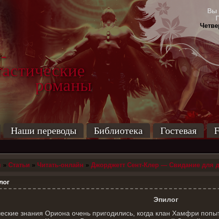
Вы 
Четвер
-
тические
маны
Наши переводы
Библиотека
Гостевая
F
я
»
Статьи
»
Читать-онлайн
»
Джорджетт Сент-Клер — Свидание для 
лог
Эпилог
ские знания Ориона очень пригодились, когда клан Хамфри попыт