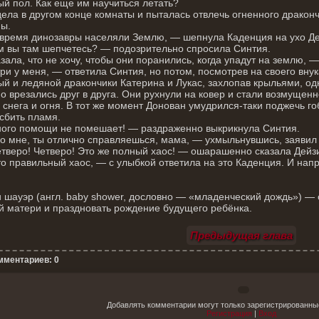
й пол. Как еще им научиться летать?
ела в другом конце комнаты и пыталась отвлечь огненного дракон
ы.
время динозавры населяли Землю, — шепнула Каденция на ухо Дейз
 вы там шепчетесь? — подозрительно спросила Синтия.
зала, что не хочу, чтобы они поранились, когда упадут на землю, 
и у меня, — ответила Синтия, но потом, посмотрев на своего внук
й и ледяной дракончики Катерина и Лукас, захлопав крыльями, од
о врезались друг в друга. Они рухнули на ковер и стали возмущенн
 снега и огня. В тот же момент Донован умудрился-таки поджечь г
сбить пламя.
ого помощи не помешает! — раздраженно выкрикнула Синтия.
о мне, ты отлично справляешься, мама, — ухмыльнувшись, заявил
тверо! Четверо! Это же полный хаос! — ошарашенно сказала Дейз
о правильный хаос, — с улыбкой ответила на это Каденция. И нап
 шауэр (англ. baby shower, дословно — «младенческий дождь») — 
 матери и праздновать рождение будущего ребёнка.
Предыдущая глава
мментариев: 0
Добавлять комментарии могут только зарегистрированны
Регистрация
|
Вход