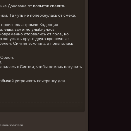
чика Донована от попыток спалить
и. Та чуть не поперхнулась от смеха.
— произнесла громче Каденция.
а, едва заметно улыбнулась.
новременно оторвались от пола, но
о запускать друг в друга крошечные
обелен, Синтия вскочила и попыталась
 Орион.
и.
равилась к Синтии, чтобы помочь потушить
обычай устраивать вечеринку для
е пользователи.