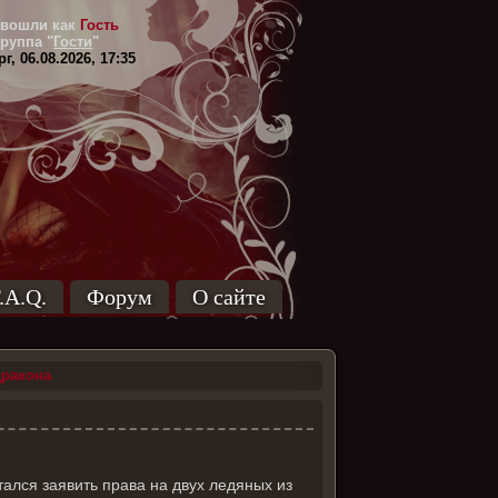
вошли как
Гость
Группа
"
Гости
"
г, 06.08.2026, 17:35
.A.Q.
Форум
О сайте
дракона
ался заявить права на двух ледяных из