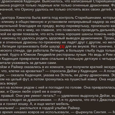
 дракончиков Каденции. Выяснилось, что написанный Старейшинам
ракона родятся только ледяные или только огненные дракончики. 
начной, что Ориону удалось не только отстоять всех своих детей, н
н.
 доктора Хэмилла была взята под контроль Старейшинами, которы
 клинику в общественную и установили непрерывный надзор за ней
ертильной благодаря ее предку, волку-перевертышу, произошло ка
онимала, что к чему, но главное, это позволило проводить дальне
кой ее крови показали, что есть очень хорошие шансы помочь не
 наконец-то удалось родить здоровый выводок дракончиков. Троих,
 и огненные драконы по-прежнему не ладят друг с другом, но жел
 Летиции организовать бэби шауэр
[1]
для ее внуков. Нет, конечно
ческого стенда, где работала Летиция, в большую глыбу льда только
елей, будто в Южном Линдвейле рестораны лучше. Но ведь и Рим н
 Каденция превратили свою спальню в большую детскую с четырьм
итали ухаживать за детьми сами.
ейзи и Райкер оказались в их комнате, они получили краткий экскур
 что, клетки на кроватках? — спросила Дейзи у Каденции. — А поч
и, — сказала Каденция, указав на Эстель, ее дочку-дракончика. 
ом на целый фут, а потом грохнулась на пушистый ковер. Она нед
ась вокруг.
ел на колени рядом с ней и погладил по голове. Она превратилась
чки, и Орион любя сгреб ее в охапку.
правый. Они уже умеют летать? — удивленно выдохнула Дейзи, е
енно следил за дракончиками. — А я-то думала, что это с Джаспер
а и гоняет кошку. А, и еще метит мебель.
альчик! — расплылся в гордой улыбке Райкер.
 время никаких ковров не использовали, — фыркнула Синтия. — 