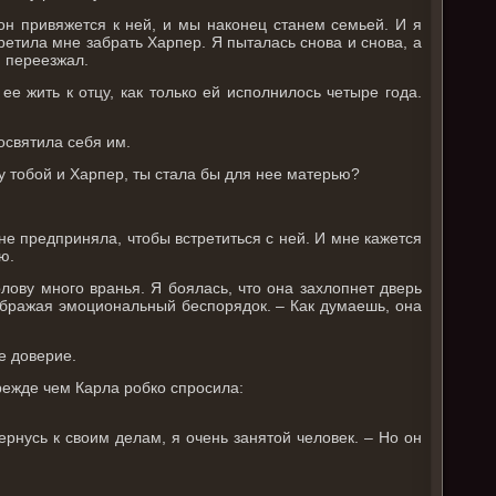
он привяжется к ней, и мы наконец станем семьей. И я
ретила мне забрать Харпер. Я пыталась снова и снова, а
я переезжал.
е жить к отцу, как только ей исполнилось четыре года.
посвятила себя им.
у тобой и Харпер, ты стала бы для нее матерью?
не предприняла, чтобы встретиться с ней. И мне кажется
ю.
олову много вранья. Я боялась, что она захлопнет дверь
зображая эмоциональный беспорядок. – Как думаешь, она
е доверие.
прежде чем Карла робко спросила:
вернусь к своим делам, я очень занятой человек. – Но он