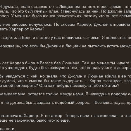
 Я думала, если оставлю ее с Люцианом на некоторое время, то 
яла, что это был глупый план. Я вернулась за ней. Но Джолин зап
пер. У меня не было шанса разыскать их, потому что он все врем
 у нее здорово получалось. По словам Харпер, Джолин отправила е
вать Харпер от Карлы?
 я встретила Брея и в итоге у нас появились сыновья. Я полностью 
тверждаешь, что если бы Джолин и Люциан не пытались встать межд
 лет Харпер была в Вегасе без Люциана. Тем не менее ты ничего 
 кто утверждает, будто был возмущен тем, что ее разлучили с дочерь
бы увидеться с ней, но знала, что Джолин и Люциан вбили в ее г
 думаю, что я смогла бы такое выдержать. – Карла сглотнула, и
со мной поговорить? Она как-нибудь намекнула тебе об этом?
сказывает мне, остается только между нами. Я никогда не подорву е
, я не должна была задавать подобный вопрос. – Возникла пауза, 
на отвечать Харпер. Я ее анкор. Теперь если ты закончила, то я 
 еще не закончила, было что-то еще.
на ноги.