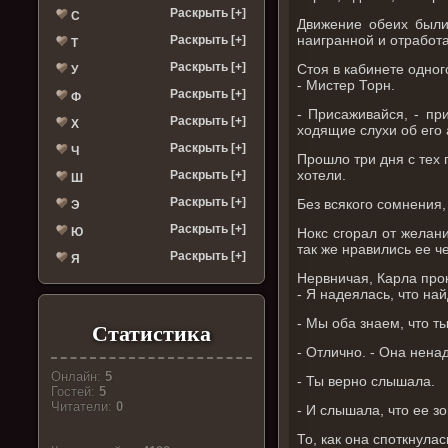
Раскрыть [+]
С
Движение обеих были
наигранной и отработ
Раскрыть [+]
Т
Раскрыть [+]
Стоя в кабинете одного
У
- Мистер Торн.
Раскрыть [+]
Ф
- Присаживайся, - пр
Раскрыть [+]
Х
ходящие слухи об его 
Раскрыть [+]
Ч
Прошло три дня с тех п
хотели.
Раскрыть [+]
Ш
Раскрыть [+]
Без всякого сомнения,
Э
Раскрыть [+]
Ю
Нокс сгорал от желан
так же нравились ее ч
Раскрыть [+]
Я
Нервничая, Карла про
- Я надеялась, что най
- Мы оба знаем, что т
Статистика
- Отлично. - Она нена
Онлайн:
5
- Ты верно слышала.
Гостей:
5
Читатели:
0
- И слышала, что ее з
То, как она споткнула