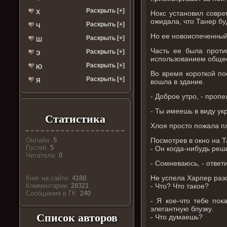
Раскрыть [+]
Х
Нокс установил совре
ожидала, что Танер бу
Раскрыть [+]
Ч
Но ее новоиспеченный 
Раскрыть [+]
Ш
Часть ее была проти
Раскрыть [+]
Э
использованием общест
Раскрыть [+]
Ю
Во время короткой по
Раскрыть [+]
Я
вошла в здание.
- Доброе утро, - проп
- Ты имеешь в виду ук
Статистика
Хлоя просто пожала п
Посмотрев в окно на Т
Онлайн:
5
Гостей:
5
- Он когда-нибудь реш
Читатели:
0
- Сомневаюсь, - ответ
Не успела Харпер разо
Книг на сайте:
4188
- Что? Что такое?
Комментарии:
28321
Cообщения в ГК:
240
- Я кое-что тебе пок
элегантную блузку.
Список авторов
- Что думаешь?