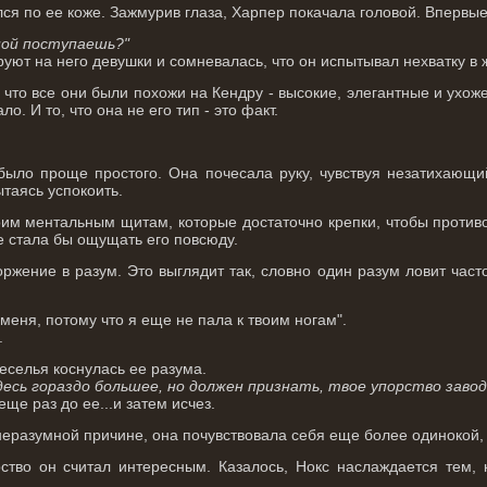
лся по ее коже. Зажмурив глаза, Харпер покачала головой. Впервые 
ной поступаешь?"
руют на него девушки и сомневалась, что он испытывал нехватку в
 что все они были похожи на Кендру - высокие, элегантные и ухож
ло. И то, что она не его тип - это факт.
было проще простого. Она почесала руку, чувствуя незатихающий
ытаясь успокоить.
им ментальным щитам, которые достаточно крепки, чтобы противо
не стала бы ощущать его повсюду.
оржение в разум. Это выглядит так, словно один разум ловит час
меня, потому что я еще не пала к твоим ногам".
.
еселья коснулась ее разума.
десь гораздо большее, но должен признать, твое упорство завод
ще раз до ее...и затем исчез.
 неразумной причине, она почувствовала себя еще более одинокой,
ство он считал интересным. Казалось, Нокс наслаждается тем, к