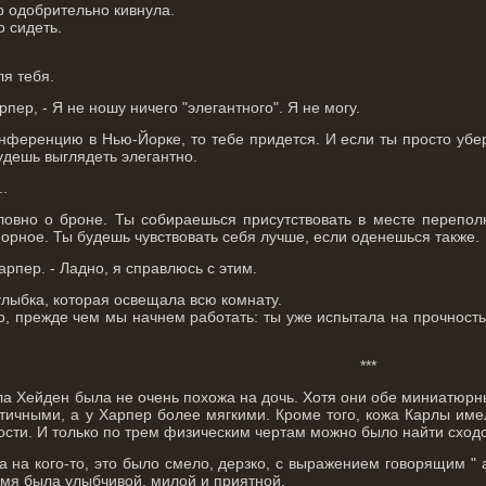
р одобрительно кивнула.
о сидеть.
ля тебя.
пер, - Я не ношу ничего "элегантного". Я не могу.
онференцию в Нью-Йорке, то тебе придется. И если ты просто уб
будешь выглядеть элегантно.
..
ловно о броне. Ты собираешься присутствовать в месте перепо
порное. Ты будешь чувствовать себя лучше, если оденешься также.
арпер. - Ладно, я справлюсь с этим.
улыбка, которая освещала всю комнату.
то, прежде чем мы начнем работать: ты уже испытала на прочност
***
ла Хейден была не очень похожа на дочь. Хотя они обе миниатюрн
тичными, а у Харпер более мягкими. Кроме того, кожа Карлы име
ости. И только по трем физическим чертам можно было найти сходст
 на кого-то, это было смело, дерзко, с выражением говорящим " 
емя была улыбчивой, милой и приятной.