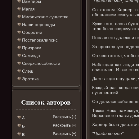
"Приди ко мне, Харпер
Вампиры
Магия
Со стоном Харпер вы
обещанием сексуальн
Мифические существа
Хуже того, слова будт
Наши переводы
тело было сверхчувст
Оборотни
Послав его далеко и н
Постапокалипсис
За прошедшую неделю о
Призраки
Он явно хотел, чтобы 
Самиздат
Сверхспособности
Наблюдая как люди сп
влиятелен. И все же в
Слэш
Даже люди ощущали, ч
Эротика
Каждый раз, когда он
путешествий.
Список авторов
Он делился собственн
Также Нокс намекнул
Верховного главы демо
Раскрыть [+]
А
Харпер была достаточ
Раскрыть [+]
Б
"Приди ко мне"
.
Раскрыть [+]
В