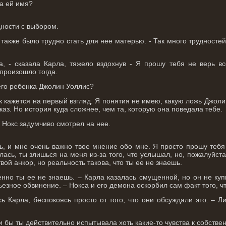
ла ей имя?
дности с выбором.
 также было трудно стать для нее матерью. - Так много трудносте
а, - сказала Карла, тяжело вздохнув - Я прошу тебя не верь в
 произошло тогда.
его ребенка Джолин Уоллис?
как кажется на первый взгляд. Я понятия не имею, какую ложь Джо
каз. Но история куда сложнее, чем та, которую она поведала тебе.
 Нокс задумчиво смотрел на нее.
ь, и мне очень важно твое мнение обо мне. Я просто прошу тебя
лась, ты злишься на меня из-за того, что услышал, но, пожалуйс
вой анкор, но реальность такова, что ты ее не знаешь.
менно ты ее не знаешь. – Карла казалась смущенной, но он не ку
езное обвинение. – Нокса и его демона оскорбил сам факт того, ч
сь Карла, беспокоясь просто от того, что они обсуждали это. – 
ли бы ты действительно испытывала хоть какие-то чувства к собствен