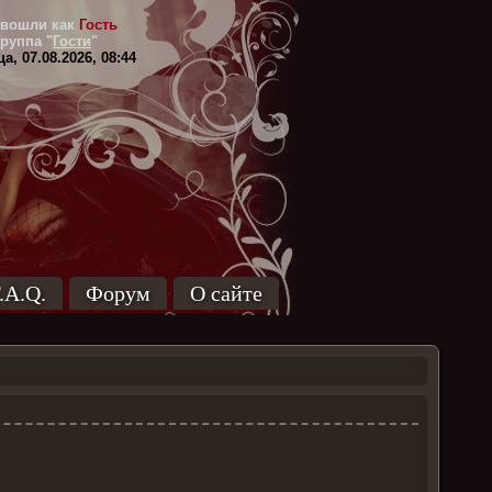
вошли как
Гость
Группа
"
Гости
"
а, 07.08.2026, 08:44
.A.Q.
Форум
О сайте