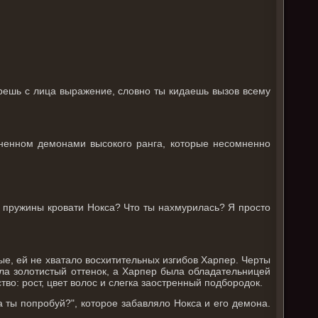
ерешь с лица выражение, словно ты кидаешь вызов всему
лненном демонами высокого ранга, которые несомненно
ь пружины кровати Нокса? Что ты нахмурилась? Я просто
ые, ей не хватало восхитительных изгибов Харпер. Черты
ла золотистый оттенок, а Харпер была обладательницей
во: рост, цвет волос и слегка заостренный подбородок.
а ты попробуй?", которое забавляло Нокса и его демона.