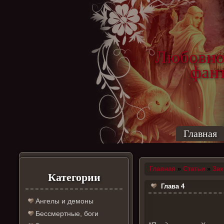
Любовно
фантас
ро
Главная
Главная
»
Статьи
»
За
Категории
Глава 4
Ангелы и демоны
Бессмертные, боги