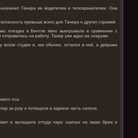
 назначил Танера ее водителем и телохранителем. Она
езопасность превыше всего для Танера и других стражей.
нако поездка в Бентли явно выигрывала в сравнении с
 отправилась на работу, Танер уже ждал ее снаружи.
возле студии и, как обычно, остался в ней, а девушка
евого пса.
пер за руку и потащила в заднюю часть салона.
 пакет и вытащила оттуда пару сшитых на заказ брюк и