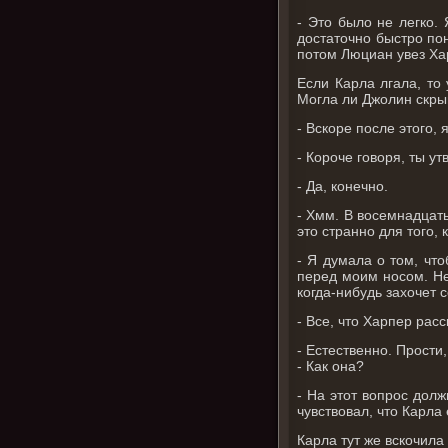
- Это было не легко.
достаточно быстро пон
потом Люциан увез Хар
Если Карла лгала, то
Могла ли Джолин скры
- Вскоре после этого,
- Короче говоря, ты у
- Да, конечно.
- Хмм. В восемнадцать
это странно для того,
- Я думала о том, что
перед моим носом. Не
когда-нибудь захочет 
- Все, что Харпер рас
- Естественно. Прости
- Как она?
- На этот вопрос долж
чувствовал, что Карла
Карла тут же вскочила 