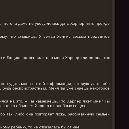
й, что она даже не удосужилась дать Харпер имя, прежде
сему, что слышишь. У семьи Уоллис весьма предвзятое
лин и Люциан наговорили про меня Харпер или же она, как
 не судить меня по той информации, которую дает тебе
та, будь беспристрастным. Меня ты уже знаешь некоторое
пился на это. – Ты намекаешь, что Харпер лжет мне? Ты
то кто-то обвиняет Харпер в подобных вещах.
Либо так, либо она повторяет ложь, рассказанную семьей
ному ребенку, то не отказалась бы от нее.