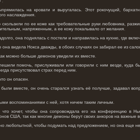
".
прямилась на кровати и выругалась. Этот рокочущий, бархатн
ого наслаждения.
о скользили по ее коже как требовательные руки любовника, разжи
вительным, напряженным, а ее кожу покалывало от желания.
адолго, она поднялась с постели и направилась на кухню, где вклю
на видела Нокса дважды, в обоих случаях он забирал ее из салон
как можно больше демонов увидели их вместе.
ешили помочь, прислуживали или говорили с ним везде, куда бы
сегда присутствовал страх перед ним.
то он опасен.
и были вместе, он очень старался узнать её получше, задавал воп
ыми воспоминаниями с ней, хотя ничем таким личным.
, что хочет, чтобы она сопровождала его на конференцию в Нь
нов США, так как многие демоны берут своих анкоров на важные в
но любопытной, чтобы подумать над предложением, но она еще не 