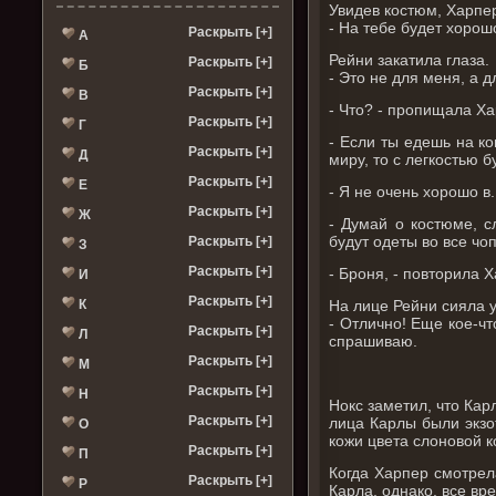
Увидев костюм, Харпе
- На тебе будет хорош
Раскрыть [+]
А
Рейни закатила глаза.
Раскрыть [+]
Б
- Это не для меня, а д
Раскрыть [+]
В
- Что? - пропищала Хар
Раскрыть [+]
Г
- Если ты едешь на к
Раскрыть [+]
Д
миру, то с легкостью 
Раскрыть [+]
Е
- Я не очень хорошо в.
Раскрыть [+]
Ж
- Думай о костюме, с
будут одеты во все чо
Раскрыть [+]
З
Раскрыть [+]
- Броня, - повторила Х
И
Раскрыть [+]
К
На лице Рейни сияла 
- Отлично! Еще кое-ч
Раскрыть [+]
Л
спрашиваю.
Раскрыть [+]
М
Раскрыть [+]
Н
Нокс заметил, что Кар
Раскрыть [+]
лица Карлы были экзо
О
кожи цвета слоновой к
Раскрыть [+]
П
Когда Харпер смотрела
Раскрыть [+]
Р
Карла, однако, все вр