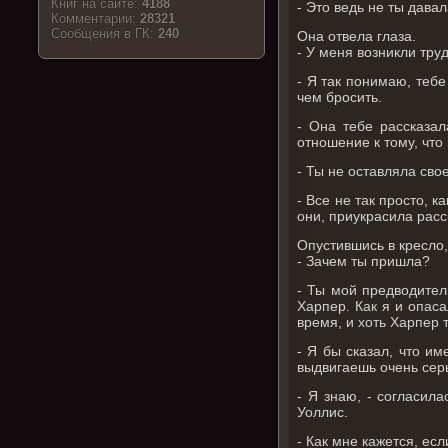
Книг на сайте:
4188
- Это ведь не ты дава
Комментарии:
28321
Cообщения в ГК:
240
Она отвела глаза.
- У меня возникли тру
- Я так понимаю, тебе
чем бросить.
- Она тебе рассказал
отношение к тому, что
- Ты не оставляла сво
- Все не так просто, 
они, приукрасила расс
Опустившись в кресло,
- Зачем ты пришла?
- Ты мой предводител
Харпер. Как я и опаса
время, и хоть Харпер т
- Я бы сказал, что и
выдвигаешь очень серь
- Я знаю, - согласила
Уоллис.
- Как мне кажется, ес