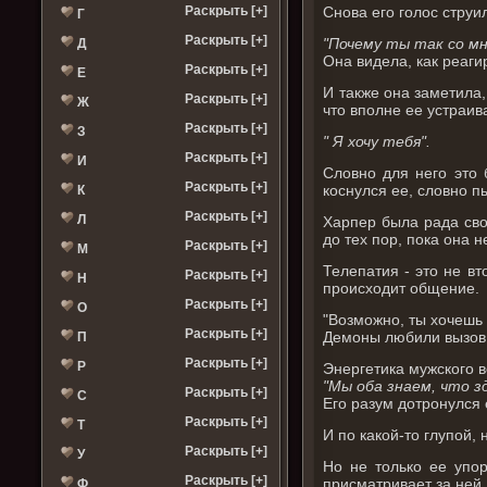
Снова его голос струи
Раскрыть [+]
Г
Раскрыть [+]
"Почему ты так со м
Д
Она видела, как реаги
Раскрыть [+]
Е
И также она заметила,
Раскрыть [+]
Ж
что вполне ее устраива
Раскрыть [+]
З
" Я хочу тебя".
Раскрыть [+]
И
Словно для него это 
Раскрыть [+]
коснулся ее, словно п
К
Раскрыть [+]
Л
Харпер была рада сво
до тех пор, пока она 
Раскрыть [+]
М
Телепатия - это не вт
Раскрыть [+]
Н
происходит общение.
Раскрыть [+]
О
"Возможно, ты хочешь 
Раскрыть [+]
Демоны любили вызов
П
Раскрыть [+]
Р
Энергетика мужского в
"Мы оба знаем, что з
Раскрыть [+]
С
Его разум дотронулся е
Раскрыть [+]
Т
И по какой-то глупой,
Раскрыть [+]
У
Но не только ее упор
Раскрыть [+]
присматривает за ней.
Ф