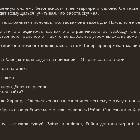
менную систему безопасности в ее квартире и салоне. Он также
дет возмущаться, учитывая, что работа скучная.
телохранитель пояснил, что, так как она важна для Нокса, то ее б
в личного водителя, так как это ограничивало ее свободу. Од
венного транспорта. Так что, когда Харпер утром вышла из дома и
ездки они немного пообщались, затем Танер припарковал машину 
ела Хлоя, которая сидела в приемной. - Я принесла рогалики.
рала рогалики.
лечами.
анера, Девон спросила:
ится войти?
ила Харпер, - Он очень серьезно относится к своему статусу сторож
брать свое рабочее место, как появилась Рейни. Она схватила Хар
ажу, - сказала суккуб. Зайдя в кабинет, Рейни достала черный