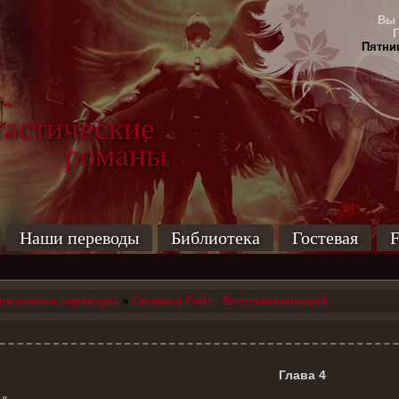
Вы 
Пятниц
-
тические
маны
Наши переводы
Библиотека
Гостевая
F
конченные переводы
»
Сюзанна Райт - Воспламеняющий
Глава 4