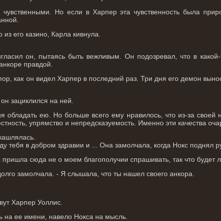
 чувственными. Но если в Харпер эта чувственность была прир
анной.
 из его казино, Карла кивнула.
игласил он, пытаясь быть вежливым. Он подозревал, что в какой
анкоре правдой.
ор, как он видел Харпер в последний раз. Три дня его демон выноси
 он зациклился на ней.
ия обладать ею. Но больше всего ему нравилось, что из-за своей
естность, упрямство и непредсказуемость. Именно эти качества оча
кашлялась.
ду тебя в добром здравии и ... Она замолчала, когда Нокс поднял ру
ы пришла сюда не о моем благополучии спрашивать, так что будет л
долго замолчала. - Я слышала, что ты нашел своего анкора.
овут Харпер Уоллис.
сь на ее имени, навело Нокса на мысль.