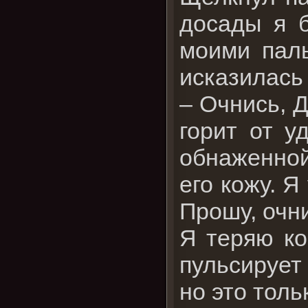
досады я б
моими пал
исказилась 
– Очнись, Д
горит от у
обнаженной
его кожу. Я
Прошу, очн
Я теряю ко
пульсирует 
но это толь