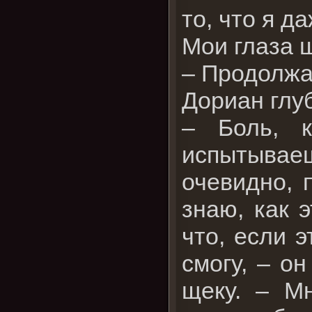
то, что я д
Мои глаза 
– Продолжа
Дориан глу
– Боль, 
испытывае
очевидно, 
знаю, как 
что, если э
смогу, – о
щеку. – М