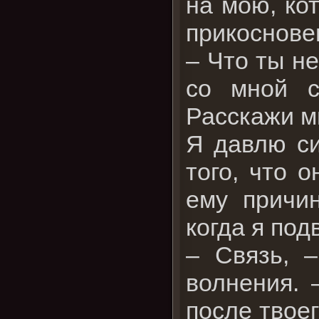
на мою, ко
прикоснове
– Что ты не
со мной с
Расскажи м
Я давлю си
того, что 
ему причин
когда я под
– Связь, –
волнения. 
после твоег