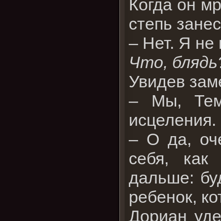
Когда он мр
степь занес
– Нет. Я не
Что, блядь
Увидев зам
– Мы, Тем
исцеления.
– О да, оч
себя, как
дальше: бу
ребенок, к
Дориан уде