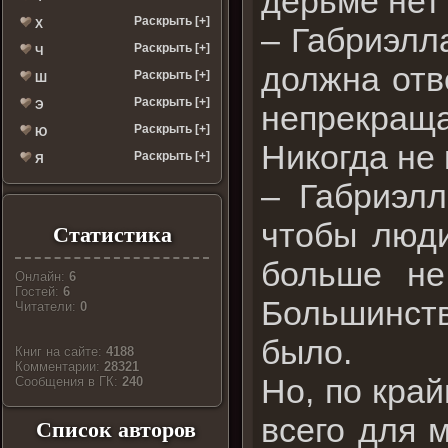
дерьме нет 
Раскрыть [+]
Х
– Габриэлл
Раскрыть [+]
Ч
должна отв
Раскрыть [+]
Ш
Раскрыть [+]
Э
непрекращ
Раскрыть [+]
Ю
Никогда не 
Раскрыть [+]
Я
– Габриэлл
чтобы люди
Статистика
больше не
Онлайн:
6
Гостей:
6
Большинст
Читатели:
0
было.
Книг на сайте:
4188
Комментарии:
28321
Но, по край
Cообщения в ГК:
240
всего для м
Список авторов