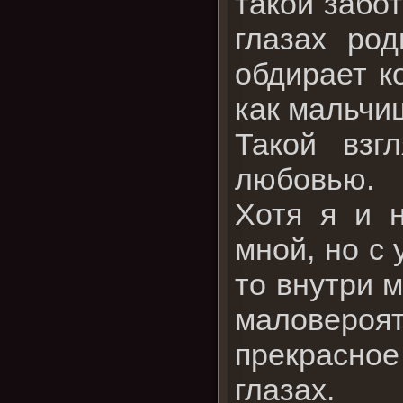
такой забо
глазах род
обдирает к
как мальчи
Такой взг
любовью.
Хотя я и н
мной, но с 
то внутри 
маловеро
прекрасное
глазах.