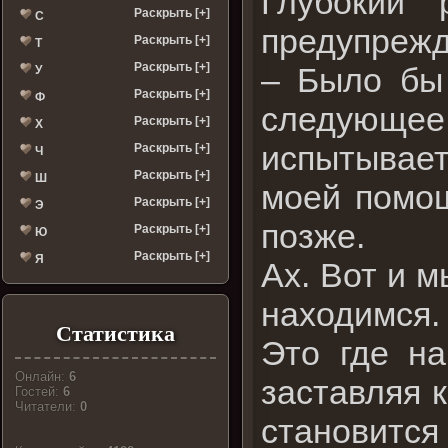
Глубокий 
Раскрыть [+]
С
предупрежд
Раскрыть [+]
Т
Раскрыть [+]
– Было бы
У
Раскрыть [+]
Ф
следующе
Раскрыть [+]
Х
испытывает
Раскрыть [+]
Ч
Раскрыть [+]
Ш
моей помо
Раскрыть [+]
Э
позже.
Раскрыть [+]
Ю
Раскрыть [+]
Я
Ах. Вот и м
находимся
Статистика
Это где на
Онлайн:
6
заставляя к
Гостей:
6
Читатели:
0
становится