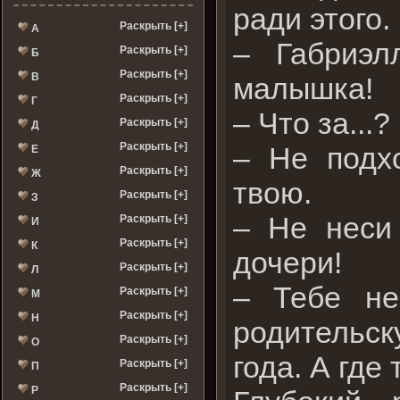
ради этого.
Раскрыть [+]
А
– Габриэл
Раскрыть [+]
Б
Раскрыть [+]
В
малышка!
Раскрыть [+]
Г
– Что за..
Раскрыть [+]
Д
Раскрыть [+]
– Не подх
Е
Раскрыть [+]
Ж
твою.
Раскрыть [+]
З
– Не неси
Раскрыть [+]
И
Раскрыть [+]
К
дочери!
Раскрыть [+]
Л
– Тебе не
Раскрыть [+]
М
Раскрыть [+]
Н
родительск
Раскрыть [+]
О
года. А где
Раскрыть [+]
П
Раскрыть [+]
Р