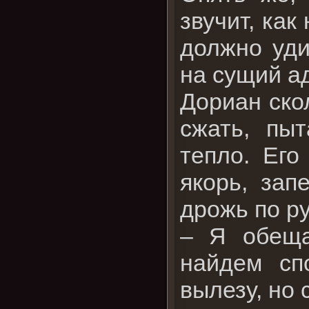
звучит, как
должно уди
на сущий ад
Дориан ско
сжать, пы
тепло. Его
якорь, зап
дрожь по р
– Я обеща
найдем сп
вылезу, но