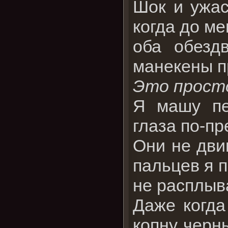
Шок и ужас
когда до ме
оба обезд
манекены п
Это просто
Я машу пе
глаза по-пр
Они не дви
пальцев я п
не расплыв
Даже когда
копну черн