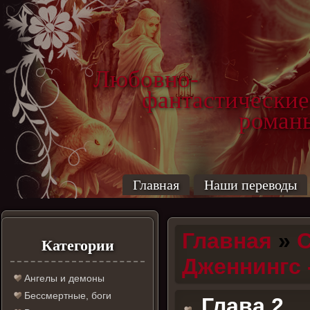
Любовно-
фантастические
роман
Главная
Наши переводы
Главная
»
С
Категории
Дженнингс 
Ангелы и демоны
Бессмертные, боги
Глава 2