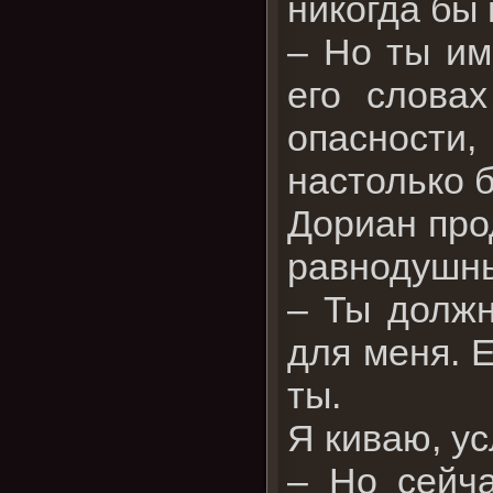
никогда бы 
– Но ты им
его слова
опасности,
настолько 
Дориан про
равнодушны
– Ты должн
для меня. 
ты.
Я киваю, ус
– Но сейча