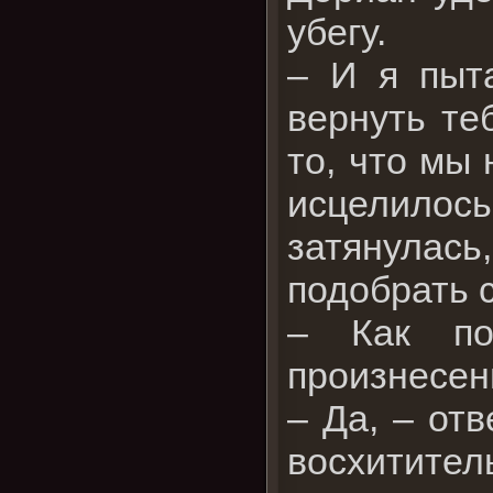
убегу.
– И я пыт
вернуть теб
то, что мы 
исцелилос
затянулас
подобрать 
– Как по
произнесен
– Да, – от
восхитител