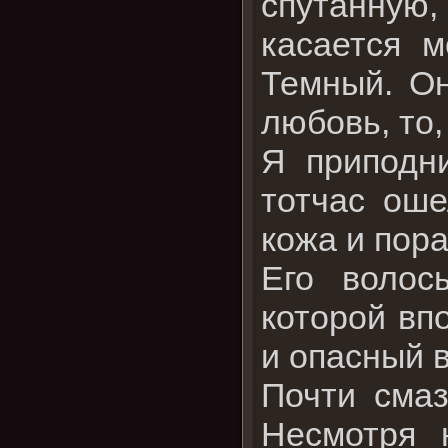
спутанную
касается м
Темный. Он
любовь, то,
Я приподн
тотчас оше
кожа и пор
Его волос
которой вп
и опасный в
Почти смаз
Несмотря 