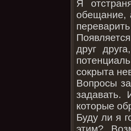
Я отстран
обещание, 
переварить
Появляется
друг друг
потенциаль
сокрыта не
Вопросы за
задавать. 
которые об
Буду ли я 
этим? Воз