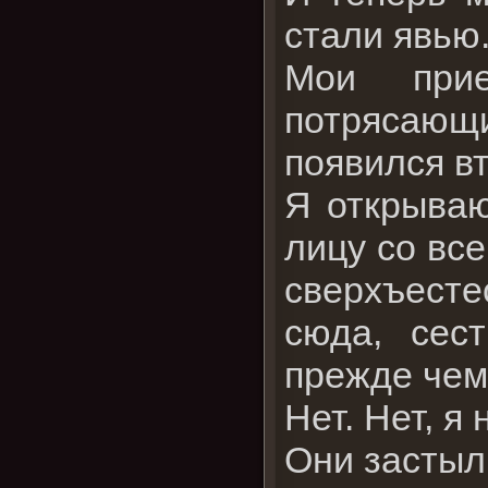
стали явью
Мои при
потрясающи
появился вт
Я открываю
лицу со все
сверхъест
сюда, сес
прежде чем
Нет. Нет, я
Они застыл