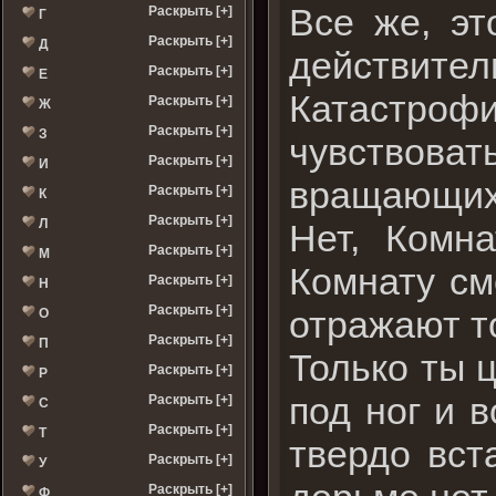
Все же, эт
Раскрыть [+]
Г
Раскрыть [+]
Д
действител
Раскрыть [+]
Е
Катастроф
Раскрыть [+]
Ж
Раскрыть [+]
З
чувствоват
Раскрыть [+]
И
вращающихс
Раскрыть [+]
К
Раскрыть [+]
Л
Нет, Комн
Раскрыть [+]
М
Комнату см
Раскрыть [+]
Н
Раскрыть [+]
отражают т
О
Раскрыть [+]
П
Только ты ц
Раскрыть [+]
Р
под ног и 
Раскрыть [+]
С
Раскрыть [+]
Т
твердо вст
Раскрыть [+]
У
Раскрыть [+]
Ф