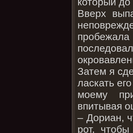
который до
Вверх вып
неповрежд
пробежала 
последов
окровавлен
Затем я сд
ласкать его
моему пр
впитывая о
– Дориан, 
рот, чтобы