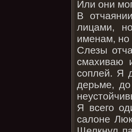
Или они мо
В отчаяни
лицами, н
именам, но 
Слезы отча
смахиваю 
соплей. Я 
дерьме, до
неустойчив
Я всего од
салоне Люк
Щелкнул па