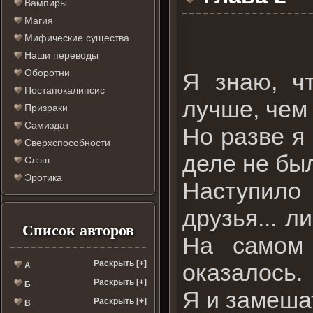
Вампиры
Магия
Мифические существа
Наши переводы
Оборотни
Я знаю, ч
Постапокалипсис
лучше, чем
Призраки
Самиздат
Но разве я
Сверхспособности
деле не бы
Слэш
Эротика
Наступило
друзья... 
Список авторов
На самом
Раскрыть [+]
оказалось.
А
Раскрыть [+]
Б
Я и замеша
Раскрыть [+]
В