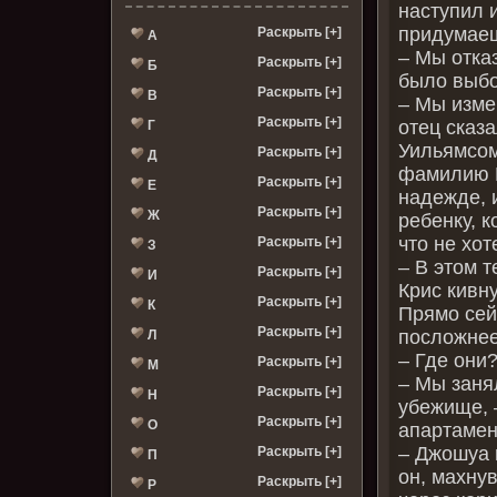
наступил 
придумае
Раскрыть [+]
А
– Мы отка
Раскрыть [+]
Б
было выбо
Раскрыть [+]
В
– Мы изме
Раскрыть [+]
отец сказа
Г
Уильямсом
Раскрыть [+]
Д
фамилию И
Раскрыть [+]
Е
надежде, и
Раскрыть [+]
Ж
ребенку, к
что не хот
Раскрыть [+]
З
– В этом т
Раскрыть [+]
И
Крис кивну
Раскрыть [+]
К
Прямо сей
Раскрыть [+]
посложнее
Л
– Где они
Раскрыть [+]
М
– Мы заня
Раскрыть [+]
Н
убежище, 
Раскрыть [+]
О
апартамен
– Джошуа 
Раскрыть [+]
П
он, махнув
Раскрыть [+]
Р