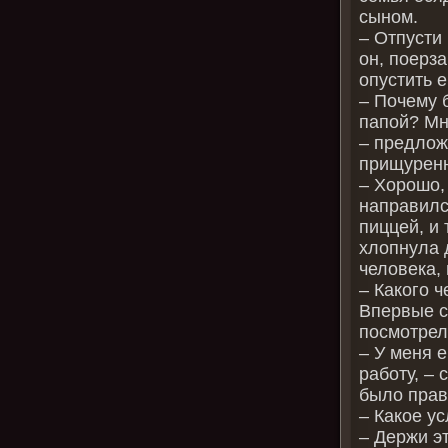
сыном.
– Отпусти 
он, поерза
опустить е
– Почему б
папой? Мн
– предлож
прищуренн
– Хорошо,
направилс
пиццей, и
хлопнула 
человека, 
– Какого ч
Впервые с 
посмотрел
– У меня 
работу, – 
было прав
– Какое у
– Держи э