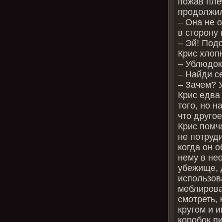
пожав плеч
продолжил
– Она не о
в сторону 
– Эй! Подо
Крис хлоп
– Ублюдок
– Найди се
– Зачем? У
Крис едва 
того, но 
что другое
Крис помч
не потруди
когда он 
нему в не
убежище, 
использов
меблирова
смотреть, 
кругом и 
коробок п