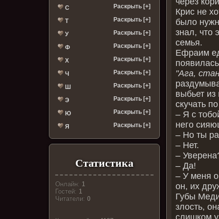
через кор
Раскрыть [+]
С
Крис не хо
Раскрыть [+]
было нужно
Т
знал, что 
Раскрыть [+]
У
семья.
Раскрыть [+]
Ф
Ефраим ед
Раскрыть [+]
Х
появилась
"Ага, ста
Раскрыть [+]
Ч
раздумыва
Раскрыть [+]
Ш
выбьет из 
Раскрыть [+]
Э
скучать по
Раскрыть [+]
– Я с тобо
Ю
него сияю
Раскрыть [+]
Я
– Но ты р
– Нет.
– Уверена
Статистика
– Да!
– У меня 
Онлайн:
1
он, их дру
Гостей:
1
Губы Меди
Читатели:
0
злость, он
слишком у