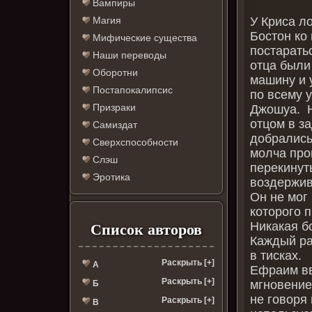
Вампиры
У Криса л
Магия
Бостон ко
Мифические существа
постаратьс
Наши переводы
отца были
Оборотни
машину и 
Постапокалипсис
по всему 
Призраки
Джошуа. Н
отцом в з
Самиздат
добрались
Сверхспособности
молча прош
Слэш
перекинуть
Эротика
воздержив
Он не мог
которого п
Никакая бо
Список авторов
Каждый ра
в тисках.
Раскрыть [+]
А
Ефраим вв
Раскрыть [+]
мгновение
Б
не говоря
Раскрыть [+]
В