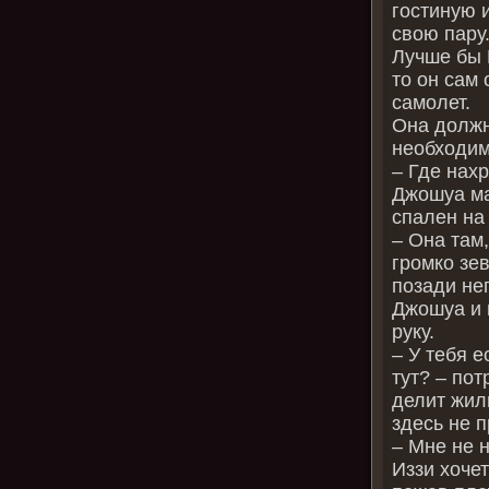
гостиную и
свою пару.
Лучше бы 
то он сам 
самолет.
Она должн
необходим
– Где нах
Джошуа ма
спален на
– Она там
громко зе
позади нег
Джошуа и ш
руку.
– У тебя 
тут? – пот
делит жил
здесь не 
– Мне не 
Иззи хочет