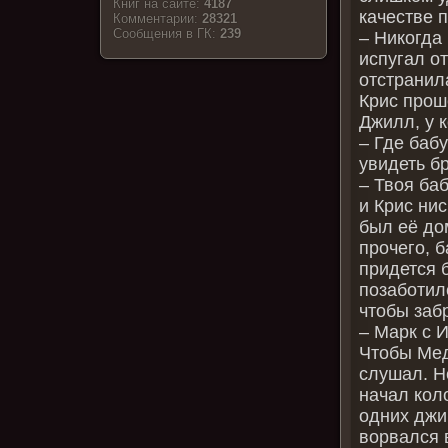
Книг на сайте:
4187
качестве 
Комментарии:
28321
Cообщения в ГК:
239
– Никогда
испугал о
отстранил
Крис прош
Джилл, у к
– Где баб
увидеть бр
– Твоя ба
и Крис ни
был её до
прочего, б
придется б
позаботилс
чтобы заб
– Марк с И
Чтобы Мед
слушал. Н
начал коло
одних джи
ворвался 