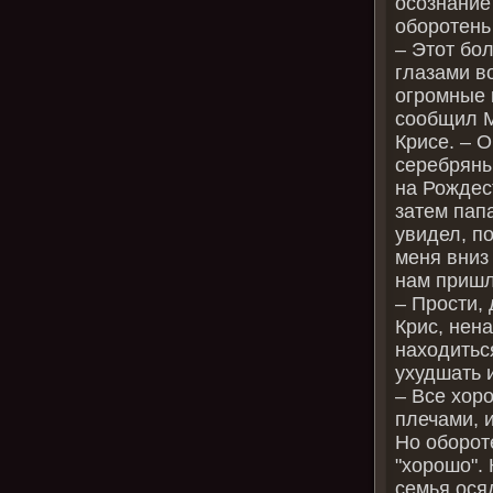
осознание
оборотень
– Этот бо
глазами в
огромные 
сообщил М
Крисе. – 
серебряны
на Рождест
затем пап
увидел, п
меня вниз
нам пришл
– Прости,
Крис, нен
находитьс
ухудшать 
– Все хор
плечами, 
Но оборот
"хорошо". 
семья ося