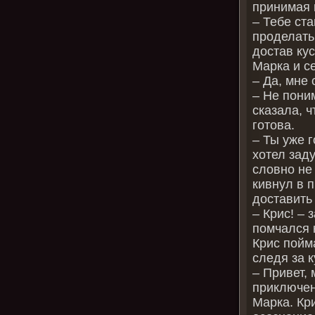
принимая 
– Тебе ста
проделать
достав ку
Марка и с
– Да, мне 
– Не пони
сказала, ч
готова.
– Ты уже г
хотел заду
словно не
кивнул в п
доставить
– Крис! – 
помчался к
Крис пойм
следя за 
– Привет,
приключен
Марка. Кри