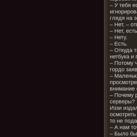
– У тебя е
игнориров
глядя на э
– Нет, – о
– Нет, ест
– Нету.
– Есть.
– Откуда 
нетбука и
– Потому ч
гордо зая
– Маленьк
просмотре
внимание 
– Почему 
серверы?
Иззи изда
осмотреть 
то не под
– А нам т
– Было бы