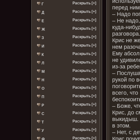
используе
Раскрыть [+]
Г
перед ним
Раскрыть [+]
Д
– Надо по
– Не надо,
Раскрыть [+]
Е
куда-нибу
Раскрыть [+]
Ж
разговора.
Раскрыть [+]
З
Крис не ж
Раскрыть [+]
нем разоча
И
Ему абсол
Раскрыть [+]
К
не удивил
Раскрыть [+]
Л
из-за ребе
Раскрыть [+]
М
– Послуша
рукой по 
Раскрыть [+]
Н
поговорить
Раскрыть [+]
О
всего, что
Раскрыть [+]
П
беспокоить
Раскрыть [+]
– Боже, ч
Р
Крис, до 
Раскрыть [+]
С
выкидыш. 
Раскрыть [+]
Т
в этом.
Раскрыть [+]
У
– Нет, с д
Крис почу
Раскрыть [+]
Ф