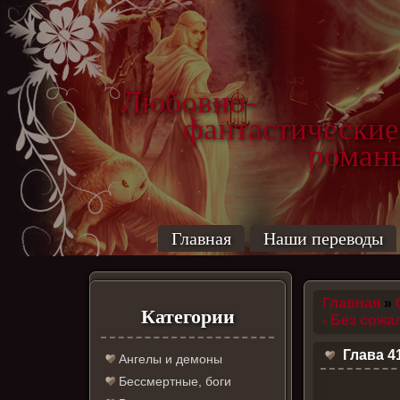
Любовно-
фантастические
роман
Главная
Наши переводы
Главная
»
Категории
- Без сожа
Глава 4
Ангелы и демоны
Бессмертные, боги