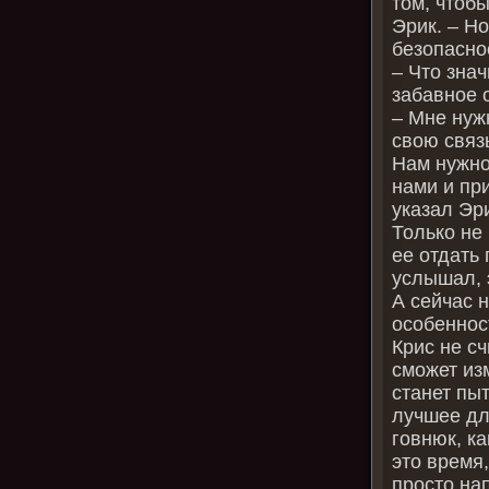
том, чтоб
Эрик. – Н
безопасно
– Что знач
забавное 
– Мне нуж
свою связь
Нам нужно
нами и пр
указал Эри
Только не 
ее отдать 
услышал, 
А сейчас н
особенност
Крис не сч
сможет из
станет пыт
лучшее дл
говнюк, ка
это время,
просто на