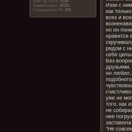
Книг на сайте:
4188
Иззи с ним
Комментарии:
28321
Cообщения в ГК:
240
как только
всех и все
возненави
но он пони
нравится е
скручивала
рядом с ни
себя цель
Без вопро
друзьями,
он любил,
подобного 
чувствова
счастливо
уже не мог
того, как 
не собира
нее погруз
заставила 
"Не совсе