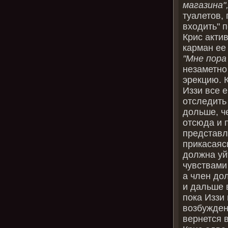
магазина"
туалетов, 
входить" 
Крис акти
карман ее
"Мне пора
незаметно
эрекцию. К
Иззи все е
отследить 
дольше, ч
отсюда и 
представл
прикасаяс
должна уй
чувствами
а член до
и дальше 
пока Иззи
возбуждени
вернется в