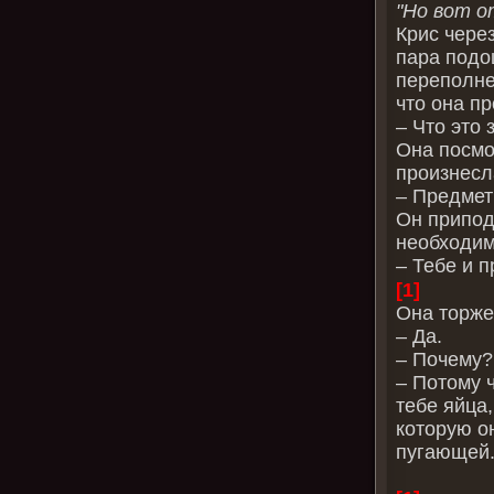
"Но вот о
Крис чере
пара подо
переполне
что она пр
– Что это 
Она посмо
произнесл
– Предмет
Он припод
необходим
– Тебе и п
[1]
Она торже
– Да.
– Почему?
– Потому 
тебе яйца
которую о
пугающей