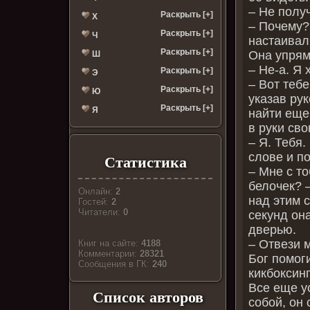
– Не полу
Раскрыть [+]
Х
– Почему? 
Раскрыть [+]
Ч
настаивал
Раскрыть [+]
Она упрям
Ш
– Не-а. Я
Раскрыть [+]
Э
– Вот теб
Раскрыть [+]
Ю
указав ру
Раскрыть [+]
Я
найти еще
в руки св
– Я. Тебя
слове и п
Статистика
– Мне с т
белочек? –
Онлайн:
2
над этим с
Гостей:
2
Читатели:
0
секунд он
дверью.
– Отвези 
Книг на сайте:
4188
Комментарии:
28321
Бог помоги
Cообщения в ГК:
240
кикбоксинг
Все еще у
Список авторов
собой, он