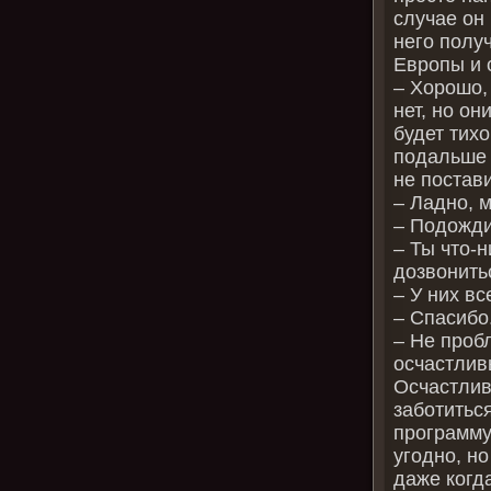
случае он 
него получ
Европы и 
– Хорошо,
нет, но о
будет тих
подальше о
не постави
– Ладно, 
– Подожди
– Ты что-
дозвонить
– У них вс
– Спасибо
– Не пробл
осчастливь
Осчастлив
заботиться
программу
угодно, но
даже когда