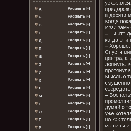
ускорился
придорожн
Раскрыть [+]
А
в десяти м
Раскрыть [+]
Б
Когда пок
Раскрыть [+]
В
Иззи замы
Раскрыть [+]
– Ты что 
Г
когда они
Раскрыть [+]
Д
– Хорошо,
Раскрыть [+]
Е
Спустя ми
Раскрыть [+]
Ж
центра, а 
лопнуть. 
Раскрыть [+]
З
протянула
Раскрыть [+]
И
Мысль о т
Раскрыть [+]
К
смущенно 
Раскрыть [+]
сосредото
Л
– Восполь
Раскрыть [+]
М
промолвил
Раскрыть [+]
Н
думай о т
Раскрыть [+]
О
уже хотела
но как то
Раскрыть [+]
П
машины и 
Раскрыть [+]
Р