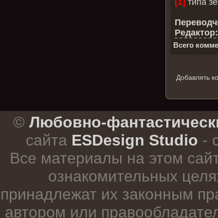
[1]
типа з
Переводч
Редактор:
Всего комме
Добавлять к
.
©
Любовно-фантастическ
сайта
ESDesign Studio
- 
Все материалы на этом сай
ознакомительных целя
принадлежат их законным пр
автором или правообладател