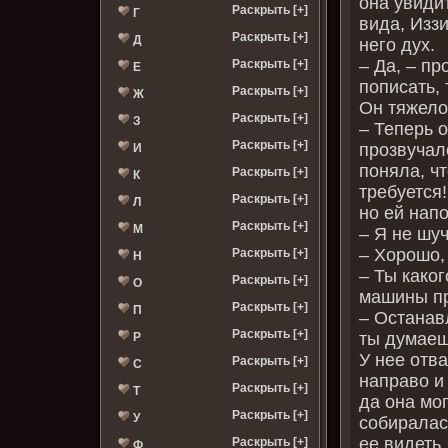
она увиди
Раскрыть [+]
Г
вида, Изз
Раскрыть [+]
Д
него дух.
– Да, – п
Раскрыть [+]
Е
пописать,
Раскрыть [+]
Ж
Он тяжело
Раскрыть [+]
З
– Теперь о
Раскрыть [+]
прозвучал
И
поняла, ч
Раскрыть [+]
К
требуется
Раскрыть [+]
Л
но ей напо
Раскрыть [+]
М
– Я не шу
– Хорошо,
Раскрыть [+]
Н
– Ты каког
Раскрыть [+]
О
машины пр
Раскрыть [+]
П
– Останав
Раскрыть [+]
ты думаеш
Р
У нее отв
Раскрыть [+]
С
направо и
Раскрыть [+]
Т
да она мо
Раскрыть [+]
У
собиралас
ее видеть.
Раскрыть [+]
Ф