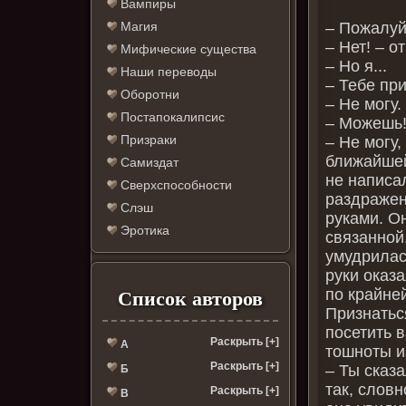
Вампиры
– Пожалуй
Магия
– Нет! – о
Мифические существа
– Но я...
Наши переводы
– Тебе при
Оборотни
– Не могу.
Постапокалипсис
– Можешь
Призраки
– Не могу,
ближайшей 
Самиздат
не написа
Сверхспособности
раздражен
Слэш
руками. Он
Эротика
связанной.
умудрилас
руки оказ
по крайне
Список авторов
Признатьс
посетить 
Раскрыть [+]
А
тошноты и
Раскрыть [+]
– Ты сказ
Б
так, словн
Раскрыть [+]
В