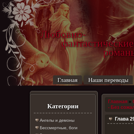
Любовно-
фантастические
роман
Главная
Наши переводы
Главная
»
Категории
- Без сожа
Глава 2
Ангелы и демоны
Бессмертные, боги