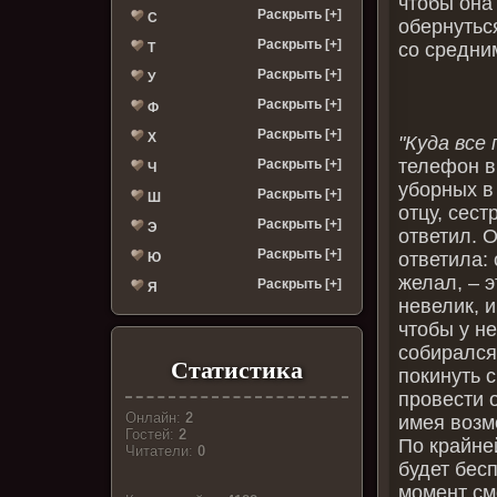
чтобы она
Раскрыть [+]
С
обернутьс
Раскрыть [+]
со средни
Т
Раскрыть [+]
У
Раскрыть [+]
Ф
Раскрыть [+]
Х
"Куда все 
телефон в
Раскрыть [+]
Ч
уборных в
Раскрыть [+]
Ш
отцу, сест
Раскрыть [+]
Э
ответил. 
Раскрыть [+]
ответила: 
Ю
желал, – 
Раскрыть [+]
Я
невелик, и
чтобы у не
собирался
Статистика
покинуть 
провести о
Онлайн:
2
имея возм
Гостей:
2
По крайне
Читатели:
0
будет бес
момент смо