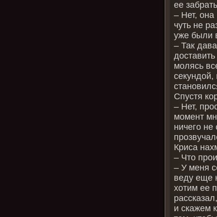
ее забрать
– Нет, она
чуть не р
уже были 
– Так дава
доставить
молясь вс
секундой,
становился
Спустя кор
– Нет, про
момент мн
ничего не 
прозвучал
Криса нах
– Что про
– У меня 
веду еще 
хотим ее п
рассказал
и скажем 