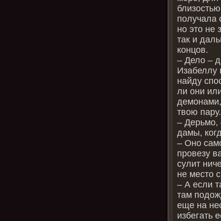
близостью,
получала о
но это не 
так и дал
концов.
– Дело – д
Изабеллу 
найду спо
ли они ил
демонами,
твою пару
– Дерьмо,
дамы, ког
– Оно сам
провезу ва
сулит нич
не место 
– А если 
там подож
еще на не
избегать 