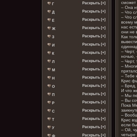
сможет 
Раскрыть [+]
Г
– Она н
Раскрыть [+]
– Что с
Д
– Что с
Раскрыть [+]
Е
всему м
нас ест
Раскрыть [+]
Ж
они не 
Раскрыть [+]
Как тол
З
вывести
Раскрыть [+]
И
одиннад
– Черт,
Раскрыть [+]
К
ночью, 
– Черт,
Раскрыть [+]
Л
– Многи
Раскрыть [+]
М
пряталс
– Тебе 
Раскрыть [+]
Н
Крис фы
– Бред,
Раскрыть [+]
О
И что ж
Раскрыть [+]
П
– Мы пе
– Вы со
Раскрыть [+]
Р
Пока Ме
заикнут
Раскрыть [+]
С
– Вообщ
Раскрыть [+]
Крис вз
Т
если бы
Раскрыть [+]
У
– Ой, ч
четыре 
Раскрыть [+]
Ф