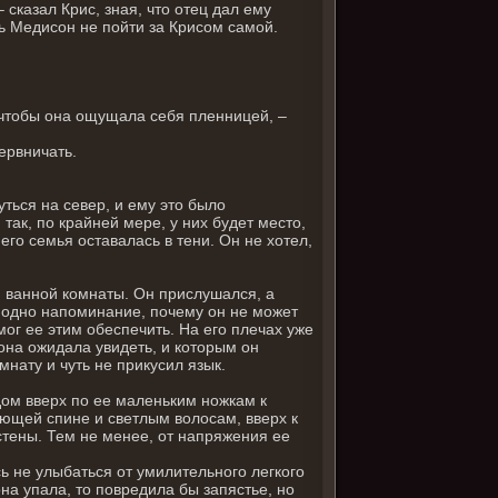
 сказал Крис, зная, что отец дал ему
ь Медисон не пойти за Крисом самой.
 чтобы она ощущала себя пленницей, –
ервничать.
ться на север, и ему это было
 так, по крайней мере, у них будет место,
его семья оставалась в тени. Он не хотел,
и ванной комнаты. Он прислушался, а
 одно напоминание, почему он не может
мог ее этим обеспечить. На его плечах уже
 она ожидала увидеть, и которым он
мнату и чуть не прикусил язык.
дом вверх по ее маленьким ножкам к
ающей спине и светлым волосам, вверх к
стены. Тем не менее, от напряжения ее
сь не улыбаться от умилительного легкого
она упала, то повредила бы запястье, но