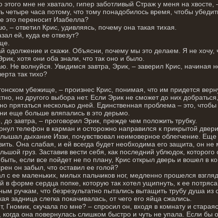
о этого мне не хватало, гипер заботливый Страж у меня на хвосте, –
ь четыре часа потому, что тому понадобилось время, чтобы убедит
се это переносит Изабелла?
о, – ответил Крис, удивляясь, почему она такая тихая.
азал ей, куда ее отвезут?
ще.
й одолжение и скажи. Объясни, почему мы это делаем. Я не хочу,
Эрик, хотя они оба знали, что так оно и было.
ю. Не волнуйся. Увидимся завтра, Эрик, – заверил Крис, начиная н
черта так тихо?
тонском убежище, – произнес Крис, понимая, что им придется верну
тно, но другого выбора нет. Если Эрик не сможет до них добраться,
но прятаться несколько дней. Единственная проблема – это, чтобы 
ни еще больше вляпались в это дерьмо.
, до завтра, – проговорил Эрик, прежде чем положить трубку.
рнул телефон в карман и осторожно направился к прикрытой двер
слышал дыхание Иззи, почувствовал неимоверное облегчение. Еще
вить. Она слабая, и ей всегда будет необходима его защита, он не 
ольшой груз. Заставив вести себя, как последний ублюдок, которого
быть, если все пойдет не по плану, Крис открыл дверь и вошел в ко
хрен он забыл, что оставил ее голой?
л с ее маленьких, милых пальчиков ног, медленно прошелся взгля
й в форме сердца попке, которую так хотел ущипнуть, к ее потряс
ным ручкам, что безрезультатно пытались вытащить трубу душа из 
ая задница слегка покачивалась, от чего его яйца сжались.
т, Гномик, скучала по мне? – спросил он, входя в комнату и старая
, когда она повернулась слишком быстро и чуть не упала. Если бы 