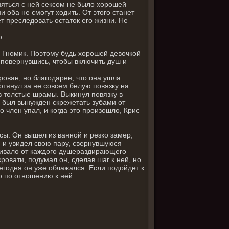
няться с ней сексом не было хорошей
ни оба не смогут ходить. От этого станет
ет преследовать остаток его жизни. Не
о.
, Гномик. Поэтому будь хорошей девочкой
, повернувшись, чтобы включить душ и
ован, но благодарен, что она ушла.
отянул за не совсем белую повязку на
ив толстые шрамы. Выкинул повязку в
о был вынужден скрежетать зубами от
 член упал, и когда это произошло, Крис
нсы. Он вышел из ванной и резко замер,
и и увидел свою пару, свернувшуюся
агивало от каждого душераздирающего
овати, подумал он, сделав шаг к ней, но
егодня он уже облажался. Если подойдет к
но по отношению к ней.