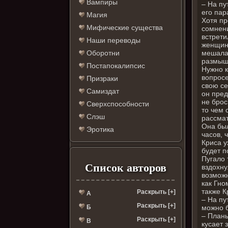
Вампиры
– На пу
его пар
Магия
Хотя пр
Мифические существа
сомнени
встрети
Наши переводы
женщину
мешала.
Оборотни
размышл
Постапокалипсис
Нужно к
вопросе
Призраки
свою се
Самиздат
он пред
не брос
Сверхспособности
то чем 
Слэш
рассмат
Она был
Эротика
часов, 
Криса у
будет п
Пугало 
Список авторов
вздохну
возможн
как Гно
также К
Раскрыть [+]
А
– На пу
Раскрыть [+]
можно б
Б
– Планы
Раскрыть [+]
В
кусает 