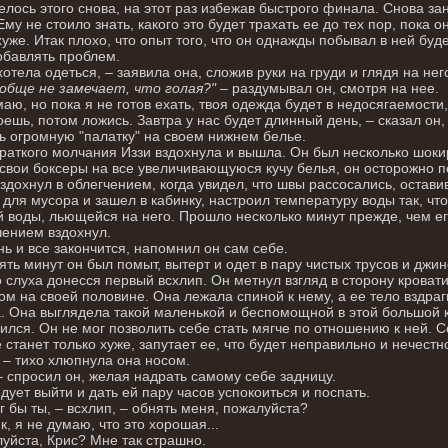
елось этого снова, на этот раз избежав быстрого финала. Снова за
Ему не стоило знать, какого это будет трахать ее до тех пор, пока о
хуже. Итак плохо, что опыт того, что он однажды побывал в ней буд
обавлять проблем.
хотела одеться, – заявила она, сложив руки на груди и глядя на нег
обще не замечает, что голая?"
– раздумывал он, смотря на нее.
аю, но пока я не готов ехать, твоя одежда будет в недосягаемости
оешь, потом ложись. Завтра у нас будет длинный день, – сказал он
ь огромную "палатку" на своем нижнем белье.
раткого молчания Иззи вздохнула и вышла. Он был несколько шокир
свои боксеры на все увеличивающуюся кучу белья, он осторожно п
вздохнул в облегчением, когда увидел, что швы рассосались, остав
 для мусора и зашел в кабинку, настроил температуру воды так, чт
 воды, льющейся на него. Прошло несколько минут прежде, чем его
чением вздохнул.
ь и все закончится, напомнил он сам себе.
ять минут он был помыт, вытерт и одет в пару чистых трусов и джи
о слуха донесся первый всхлип. Он метнул взгляд в сторону кроват
ом на своей половине. Она лежала спиной к нему, а ее тело вздр
. Она выглядела такой маленькой и беспомощной в этой большой кр
ился. Он не мог позволить себе стать мягче по отношению к ней. С
е станет только хуже, запутает ее, что будет неправильно и нечест
 – тихо хлюпнула она носом.
– спросил он, желая надрать самому себе задницу.
дует выйти и дать ей пару часов успокоиться и поспать.
г бы ты, – всхлип, – обнять меня, пожалуйста?
к, я не думаю, что это хорошая...
уйста, Крис? Мне так страшно.