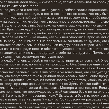
ти познания моей пары, – сказал Крис, толчком закрывая за собой 
а не кричит во все горло.
ошло два часа с тех пор, как он ушел, и сейчас велика вероятность т
я, теперь она ненавидела его, а это то, чего он хотел, что ему был
л, его чувства к ней смягчились, а этого он совсем не мог себе поз
 на расстоянии, чтобы иметь возможность сосредоточиться на свое
 После того, как у них был секс на капоте машине, и из них двоих 
ял Крис с холодцой, он должен прекратить сдувать с нее пылинки 
ак-то устроить все так, чтобы не стало хуже не только для него, но
 выбора не было, и не важно, как он к ней относился, Крис не мог с
мью ради нее, и было бы не правильным заставить ее думать, что е
почтет ее своей семье. Они пришли из двух разных миров, и он, н
ит свою жизнь ради него, и абсолютно уверен, что не изменит свою
он занимается и не мог представить себе ничего другого. Помимо в
ривался, как возможная жизнь для нее.
а слабой, очень слабой, и он уже начал привязываться к ней. У ее
чтобы проявиться, но ничего не произошло. Она была все еще такой
же появилось чувство вины за то, что он таскал ее за собой. Если 
олностью беспомощной. Этим утром он точно знал, что следует дела
то, что могут сотворить с мужчиной пара часов и завершение проц
л. Он надеялся, что сможет использовать ее для того, чтобы выман
о, подождет еще день, а потом вернет ее Эрику. Он мог найти же
мик, и вместе они могли бы выловить Мастера и прижать его. Если и
рис понимал, что преимущество в этой ситуации было не на их сто
ти? Ты о чем, блин, говоришь, Крис? Вы должны были встретиться 
ыло вывезти ее из страны? – кричал Эрик совсем уж рассерженно.
 поменялись. Я привезу ее к тебе через несколько дней, – сообщил
за задницу. Он так чертовски устал, но понимал, что пройдет еще 