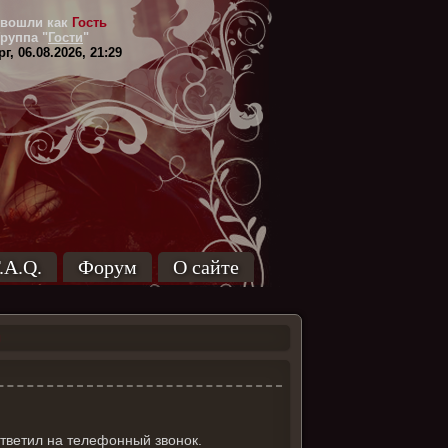
вошли как
Гость
Группа
"
Гости
"
г, 06.08.2026, 21:29
.A.Q.
Форум
О сайте
й
 ответил на телефонный звонок.