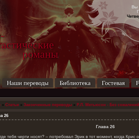
Вы 
Четвер
-
тические
маны
Наши переводы
Библиотека
Гостевая
F
я
»
Статьи
»
Законченные переводы
»
Р.Л. Метьюсон - Без сожалени
а 26
Глава 26
 где тебя черти носят? – потребовал Эрик в тот момент, когда Крис