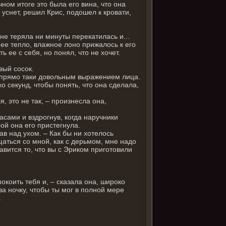
чном итоге это была его вина, что она
е уснет, решил Крис, подошел к кровати,
не теряла ни минуты перекатилась и...
ее тепло, влажное лоно прижалось к его
 ее с себя, но понял, что не хочет.
вый сосок.
 с прямо таки довольным выражением лица.
 секунд, чтобы понять, что она сделала,
я, это не так, – произнесла она,
асами и вздрогнув, когда наручники
ой она его пристегнула.
в над ухом. – Как бы ни хотелось
щаться со мной, как с дерьмом, мне надо
авится то, что вы с Эриком приготовили
окоить тебя и, – сказала она, широко
а ночку, чтобы ты мог в полной мере
.