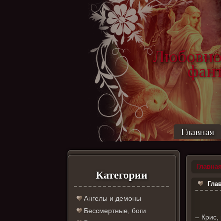
Любовно
фантас
ро
Главная
Главна
Категории
Глав
Ангелы и демоны
Бессмертные, боги
– Крис,