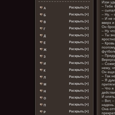
Иззи уд
– Тебе 
Раскрыть [+]
А
– сыпал
– Ну, –
Раскрыть [+]
Б
– И не 
Раскрыть [+]
В
вверх и
Он брос
Раскрыть [+]
Г
– Ну что
– Ты зна
Раскрыть [+]
Д
яростно
Раскрыть [+]
Е
– Кровь
поэтому
Раскрыть [+]
Ж
футболк
– Приду
Раскрыть [+]
З
Вернусь
Раскрыть [+]
– Сожму
И
нему, ч
Раскрыть [+]
К
Он еще 
– Так н
Раскрыть [+]
Л
– Я дум
Раскрыть [+]
притяги
М
– Что я
Раскрыть [+]
Н
действи
И опять
Раскрыть [+]
О
– Вот, 
Раскрыть [+]
надень.
П
Она отт
Раскрыть [+]
Р
прекрат