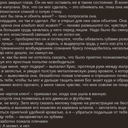
рно закрыл глаза. Он не мог оставить ее в таком состоянии. В коне
к напугана. Все, что он мог сделать, – это обнимать ее, пока она н
блокотился спиной о голую стену.
 мог бы лечь и обнять меня? – тихо попросила она.
сердцем, он так и сделал. Лег и открыл для нее свои объятия. Она 
 хрена она гладит мой живот?"
– лениво размышлял он, чувствуя 
 а большая грудь качалась у него перед лицом. Надо было бы скинуть
е его эгоистичной свиньей, но он хотел ее.
с ним, – пробормотал он и потянулся, чтобы обхватить губами розо
о лучше, – сказала Иззи, садясь, и выдернула грудь у него изо рта
атуманенного возбуждением сознания Крису понадобилось несколько
 до него дошло, он скинул ее.
о ж, как бы мне ни хотелось сказать, что было приятно познакомитьс
уя его яростные попытки освободиться.
оди меня, черт подери! – выпалил Крис, протянув руки между матр
 в запястья, и увидел толстую металлическую раму кровати, к котор
и, – вымолвила она, беззаботно пожав плечами и отрешенно почеса
ть тебя, чтобы ты мог и дальше тащить меня Бог знает куда и обра
омимо всего прочего, у меня такое чувство, что мне совсем не понр
я.
не чертов ключ! – приказал он, когда она ушла в ванную.
спустя она появилась в его джинсах и футболке.
и, не могу. Зато могу сказать милому парню на регистрации не бесп
шись и вынимая его кошелек из кармана штанов, – заплатить еще з
ться приятной удобной кроватью, а я – убраться подальше от тебя
ду тебя, – заскрежетал он зубами.
заботно пожала плечами.
 А может, и нет.