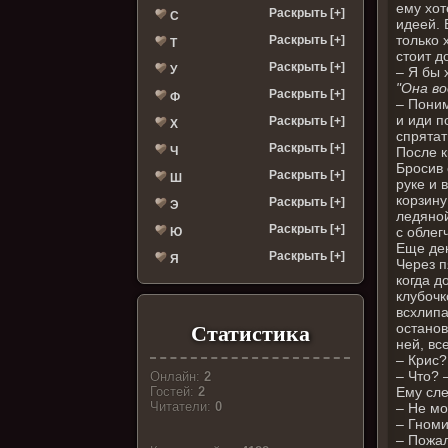
ему хот
Раскрыть [+]
С
идеей. 
только 
Раскрыть [+]
Т
стоит д
Раскрыть [+]
У
– Я бы 
"Она во
Раскрыть [+]
Ф
– Поним
и иди п
Раскрыть [+]
Х
спрятат
Раскрыть [+]
Ч
После к
Бросив 
Раскрыть [+]
Ш
руке и 
корзину
Раскрыть [+]
Э
ледяной
Раскрыть [+]
с облег
Ю
Еще ден
Раскрыть [+]
Я
Через п
когда д
клубочк
всхлипа
останов
Статистика
ней, вс
– Крис?
– Что? 
Онлайн:
2
Ему сле
Гостей:
2
Читатели:
0
– Не мо
– Гноми
– Пожал