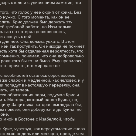
дверь отеля и с удивлением заметив, что
ого, что голос у нее охрип от крика. Без
о нужно. С того момента, как он ее
волить. Крис должен был держать эту
й гребаной работе, но Иззи только
только он потерял девственность,
и липнуть к ней.
 и для нее. Она должна уехать. В этом
 ней так поступить. Он никогда не покинет
сть хотя бы отдаленная вероятность, что
есомненно, понимал, что она добровольно
 ради кого бы то ни было. Ему нравилось,
сего прочего, его мир даже не
 способностей осталось сорок восемь
 же слабой и медленной, как человек, и у
они попадут в настоящую переделку, она
ть, но теперь...
есса образования пары, подумал Крис и
ить Мастера, который нанял Куина, но,
нщину-Защитника, которая выглядела бы,
м повезет, они доберутся и до Куина, но
роне.
со мной в Бостоне с Изабеллой, чтобы
 Крис, чувствуя, как переутомление снова
несколько недель или месяцев, прежде чем