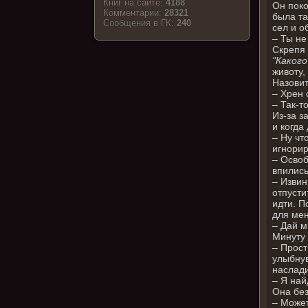
Книг на сайте:
4188
Он поко
Комментарии:
28321
была та
Cообщения в ГК:
240
сел и о
– Ты не
Скрепя 
"Какого
животу,
Назовит
– Хрен 
– Так-т
Из-за з
и когда
– Ну чт
игнорир
– Освоб
впились
– Извин
отпусти
идти. П
для мен
– Дай м
Минуту 
– Прост
улыбнув
наслади
– Я най
Она без
– Может.