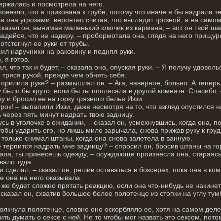
ержалась и посмотрела на него.
повезло, что я прикована к трубе, потому что иначе я бы надрала те
а она угрозами, вероятно считая, что выглядит грозной, а на само
 сказал он, вынимая маленький ключик из кармана, – вот он твой ш
надейся, что не надеру, – пробормотала она, глядя на него прищур
 отстегнул ее руки от трубы.
ил наручники на раковину и поднял руки.
, я готов.
л, что так и будет, – сказала она, опуская руки. – Я получу удовольс
 тряся рукой, прежде чем обнять себя.
 прилила руке? – размышлял он. – Ага, наверное, больно. А теперь
 было бы круто, если бы ты поплясала в другой комнате. Спасибо,
у и бросил ее на горку грязного белья Иззи.
рок! – выпалили Иззи, даже несмотря на то, что взгляд опустился на
 через пять минут надрать твою задницу.
сь в уголочке в ожидании, – сказал он, усмехнувшись, когда она, п
тобы ударить его, но лишь мило зарычала, снова прижав руку к груд
только снимал штаны, когда она снова залетела в ванную.
е терпится надрать мне задницу? – спросил он, бросив штаны на гор
ала, ты принесешь одежду, – осуждающе произнесла она, стараясь н
вало туда.
 и сделал, – сказал он, решив оставаться в боксерах, пока она в ко
е она на него оказывала.
 же будет сложно прятать реакцию, если она что-нибудь не накинет
– сказал он, схватив большое белое полотенце из стопки на углу тум
олкнула полотенце, словно оно оскорбляло ее, хотя на самом дел
ить думать о сексе с ней. Не то чтобы мог назвать это сексом, пото