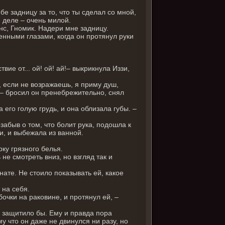
бе задницу за то, что ты сделал со мной,
м деле – очень милой.
анс, Гномик. Надери мне задницу.
енными глазами, когда он протянул руки
твие от... ой! ой! ай!– выкрикнула Иззи,
, если не возражаешь, я приму душ,
 – бросил он пренебрежительно, снял
 его голую грудь, и она облизала губы. –
озабыв о том, что болит рука, подошла к
и, и выбежала из ванной.
ку грязного белья.
е смотреть вниз, но взгляд так и
мнате. Не стоило показывать ей, какое
 на себя.
бочки на раковине, и протянул ей, –
е защитило бы. Ему и правда пора
му что он даже не двинулся ни разу, но