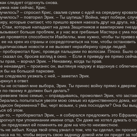
как следует отдохнуть снова.
ужна нам сейчас, Крис.
лучилось? – спросил Крис, свалив сумки с едой на середину кровати
лучилось? – повторил Эрик. – Ты шутишь? Война, черт побери, случ
иру, которые считают, что пришло время наехать друг на друга, на 
ь Стаи, которые нападают на дома Защитников и вампирские гнезда.
вызывают больше проблем, и у нас все гребаные Мастера с ума по
ько проявятся способности Изабеллы, мне нужно, чтобы ты привез 
 ее на хрен из страны и сосредоточиться на том, чтобы остановить
цатичасовые новости и не вызовет неразбериху среди людей.
 – пробормотал Крис, проведя пальцами по волосам. Плохо. Было оч
– сказал он, бросив взгляд в окно. – Если я приведу ее прямо сейча
 ты прав, – ворчал Эрик. – Ненавижу, когда ты прав.
е ненавидят, – произнес он, выглянув наружу и вздохнув с облегчен
я бы на большой парковке.
не следовало уезжать с ней, – заметил Эрик.
ркнул в ответ.
 ты не оставил мне выбора, Эрик. Ты принес войну прямо к дверям
е по-твоему я должен был делать?
ревезем твою семью, – оправдываясь, промолвил Эрик, что застав
бирались попытаться увезти мою семью из единственного дома, ко
дисон беременна? Вы, черт возьми, с ума посходили? Она бы выца
ься об этом.
е-то, – пробормотал Эрик, – я собирался предложить это Ефраиму
дрогнул при упоминании имени отца. Он даже не хотел думать о то
 он предложил ей поменять ее дом на что-то неизвестное.
уть не забыл. Когда твой отец узнал о том, что ты сделал, он просил
часа на то, чтобы вернуть свою задницу домой или он придет за то