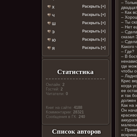
– Тольк
Раскрыть [+]
двадцат
Х
– Как в
Раскрыть [+]
Ч
– Хорош
– Ты ск
Раскрыть [+]
Ш
– Нет е
Раскрыть [+]
– Сдела
Э
сказал 
Раскрыть [+]
Ю
– Сдела
Какого 
Раскрыть [+]
Я
– Где?
– В бос
ненавис
где мож
Статистика
чтобы о
– Ладно
Крис ве
Онлайн:
2
когда у
Гостей:
2
ее оста
Читатели:
0
и так б
должен 
Как на 
Книг на сайте:
4188
Он нача
Комментарии:
28321
красиво
Cообщения в ГК:
240
аккурат
маленьк
– Приве
Список авторов
вскрика