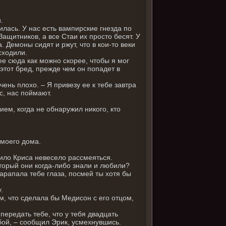
.
илась. У нас есть вампирские гнезда по
Защитников, а все Стаи их просто бесят. У
 Демоны сидят и ржут, что в кои-то веки
сходили.
ее сюда как можно скорее, чтобы я мог
 этот бред, прежде чем он попадет в
ень плохо. – Я привезу ее к тебе завтра
с, нас поймают.
ием, когда не обнаружил никого, кто
 моего дома.
ило Криса невесело рассмеяться.
торый они когда-либо знали и любили?
рапала тебе глаза, посмей ты хотя бы
.
м, что сделала бы Медисон с его отцом,
 передать тебе, что у тебя двадцать
бой, – сообщил Эрик, усмехнувшись.