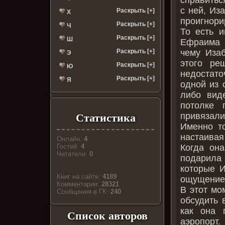
с ней, Из
Раскрыть [+]
Х
проигнори
Раскрыть [+]
Ч
То есть и
Раскрыть [+]
Ш
Ефраима "
чему Иза
Раскрыть [+]
Э
этого ре
Раскрыть [+]
Ю
недостато
Раскрыть [+]
Я
одной из 
либо вид
потолке 
привязали 
Статистика
Именно т
настаивая
Онлайн:
4
Когда он
Гостей:
4
Читатели:
0
подарила
которые И
Книг на сайте:
4189
ощущение,
Комментарии:
28321
В этот мо
Cообщения в ГК:
240
обсудить 
как она 
Список авторов
аэропорт.