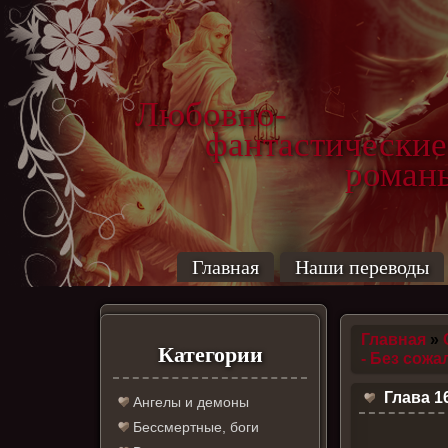
Любовно-
фантастические
роман
Главная
Наши переводы
Главная
»
Категории
- Без сожа
Глава 1
Ангелы и демоны
Бессмертные, боги