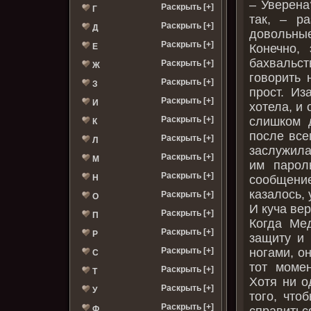
– Уверена
Раскрыть [+]
Г
так, – р
Раскрыть [+]
Д
довольные
Раскрыть [+]
Конечно, 
Е
бахвальст
Раскрыть [+]
Ж
говорить 
Раскрыть [+]
З
прост. Из
Раскрыть [+]
И
хотела, и
слишком 
Раскрыть [+]
К
после все
Раскрыть [+]
Л
заслужила
Раскрыть [+]
М
им парол
Раскрыть [+]
сообщение
Н
казалось, 
Раскрыть [+]
О
И куча вер
Раскрыть [+]
П
Когда Ме
Раскрыть [+]
Р
защиту и 
ногами, о
Раскрыть [+]
С
тот моме
Раскрыть [+]
Т
Хотя ни о
Раскрыть [+]
У
того, что
Раскрыть [+]
справитьс
Ф