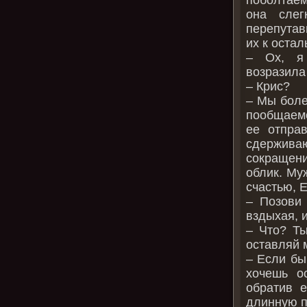
она слег
перепутав
их к оста
– Ох, я
возразила
– Крис?
– Мы боле
пообщаемс
ее отпра
сдержива
сокращени
облик. Му
счастью, 
– Позови
вздыхая, 
– Что? Ты
оставляй 
– Если бы
хочешь о
обратив 
длинную п