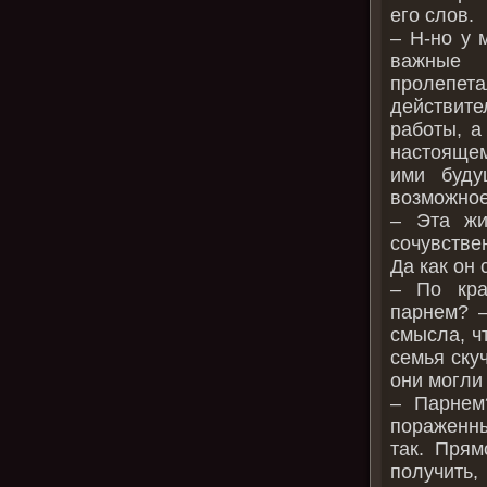
его слов.
– Н-но у 
важные 
пролепет
действит
работы, а
настоящем
ими буду
возможное
– Эта жи
сочувстве
Да как он 
– По кра
парнем? –
смысла, ч
семья ску
они могли
– Парнем
пораженны
так. Прям
получить,