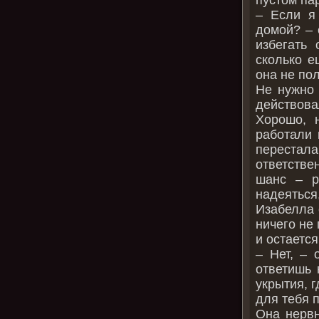
– Если я
домой? – 
избегать 
сколько е
она не по
Не нужно 
действова
Хорошо, 
работали 
перестал
ответстве
шанс – р
надеятьс
Изабелла 
ничего не
и остается
– Нет, – 
ответишь 
укрытия, 
для тебя 
Она нервн