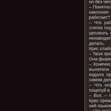
но без че
– Понятно,
наклоняя
работает?
– Что раб
слегка по
целовать 
ненавиде
делать.
Крис слаб
– Твоя пр
Она фырк
– Конечно
вылетели 
издала пр
самом дел
– Что он
поцелуй в 
– Все, – 
Крис приж
ней языко
– Что все