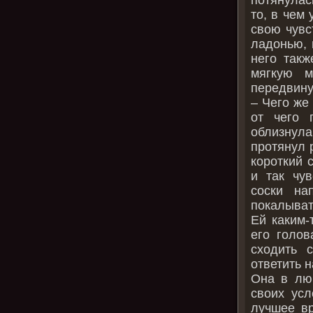
то, в чем
свою чувс
ладонью, 
него такж
мягкую м
передвину
– Чего же
от чего 
облизнул
протянул 
короткий 
и так чув
соски на
покалыват
Ей каким-
его голов
сходить 
ответить 
Она в люб
своих усл
лучшее вр