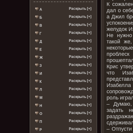
К сожален
Раскрыть [+]
А
дал о себ
а Джил бр
Раскрыть [+]
Б
успокоен
Раскрыть [+]
В
желудок И
Раскрыть [+]
Г
Не нужно
Раскрыть [+]
такой же
Д
некоторы
Раскрыть [+]
Е
проблеск
Раскрыть [+]
Ж
прошептал 
Раскрыть [+]
З
Крис утве
что Иза
Раскрыть [+]
И
представл
Раскрыть [+]
К
Изабел
Раскрыть [+]
Л
сопровожд
Раскрыть [+]
роль игра
М
– Думаю,
Раскрыть [+]
Н
задать н
Раскрыть [+]
О
раздража
Раскрыть [+]
П
сдерживал
– Отпусти
Раскрыть [+]
Р