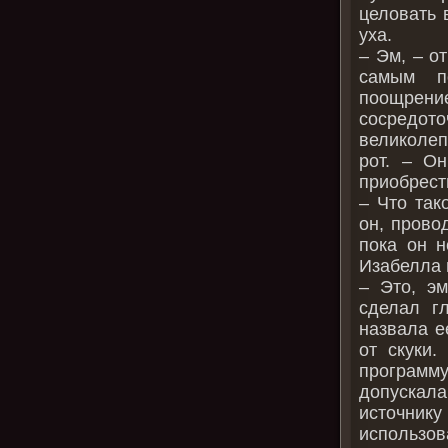
целовать 
уха.
– Эм, – о
самым п
поощрени
сосредото
великолеп
рот. – О
приобрест
– Что так
он, прово
пока он н
Изабелла 
– Это, эм
сделал г
назвала е
от скуки.
программу
допускал
источни
использов