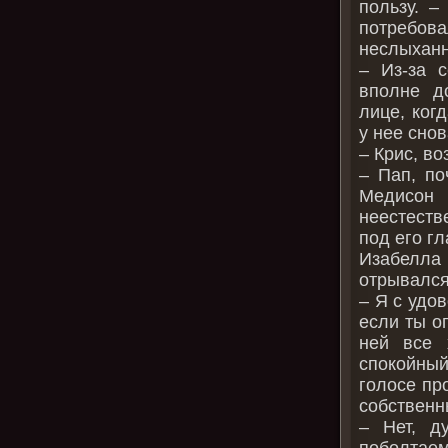
пользу. –
потребова
неслыханн
– Из-за 
вполне д
лице, ког
у нее снов
– Крис, во
– Пап, по
Медисон
неестест
под его гл
Изабелла 
отрывался
– Я с удо
если ты о
ней все 
спокойны
голосе пр
собственн
– Нет, д
поболтаем,