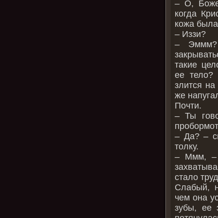
– О, Боже
когда Кри
кожа была
– Иззи?
– Эммм?
закрывать
такие цел
ее тело? 
злится на 
же напуга
Почти.
– Ты гов
пробормот
– Да? – с
толку.
– Ммм, –
захватыва
стало труд
Слабый, н
чем она у
зубы, ее
потянулас