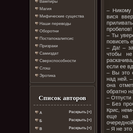
Вампиры
Магия
– Никому 
вися вве
Мифические существа
приливать 
Наши переводы
пробелов!
Оборотни
– Ты увер
Постапокалипсис
повисеть 
Призраки
– Да! – з
Самиздат
чтобы не
раскачива
Сверхспособности
если ее вд
Слэш
– Вы это 
Эротика
над ней. –
она отме
обратно на
Список авторов
– Отпусти
– Без про
Крис, нем
Раскрыть [+]
А
еще на 
Раскрыть [+]
Б
очередной
– Я не это
Раскрыть [+]
В