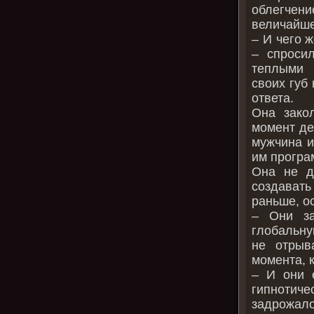
облегчени
величайше
– И чего 
– спроси
теплыми 
своих губ
ответа.
Она зако
момент де
мужчина и
им програ
Она не д
создават
раньше, о
– Они за
глобальну
не отрыв
момента, к
– И они 
гипнотиче
задрожало