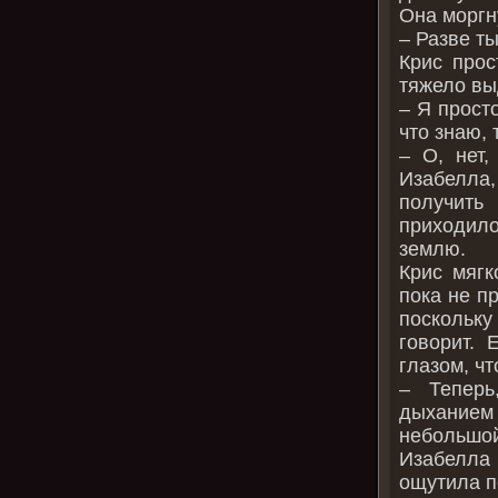
Она моргн
– Разве т
Крис прос
тяжело вы
– Я прост
что знаю,
– О, нет,
Изабелла,
получит
приходило
землю.
Крис мягк
пока не п
поскольку
говорит. 
глазом, чт
– Теперь
дыханием 
небольшой 
Изабелла
ощутила п