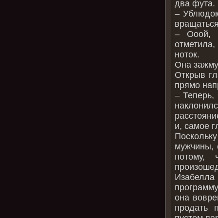
два фута.
– Ублюдок
вращаться
– Ооой, 
отметила
ноток.
Она зажму
Открыв гл
прямо нап
– Теперь,
наклонилс
расстояние
и, самое 
Поскольк
мужчины, 
потому,
произошед
Изабелла 
программу
она вовре
продать п
пустом па