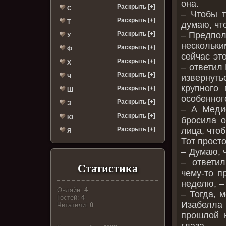
она.
Раскрыть [+]
С
– Чтобы т
Раскрыть [+]
Т
думаю, что
Раскрыть [+]
– Предпол
У
нескольки
Раскрыть [+]
Ф
сейчас эт
Раскрыть [+]
Х
– ответил
Раскрыть [+]
Ч
извернут
крупного 
Раскрыть [+]
Ш
особенног
Раскрыть [+]
Э
– А Медис
Раскрыть [+]
Ю
бросила о
Раскрыть [+]
лица, что
Я
Тот прост
– Думаю, 
– ответи
Статистика
чему-то п
неделю, –
Онлайн:
4
– Тогда, м
Гостей:
4
Изабелла 
Читатели:
0
прошлой н
глаза.