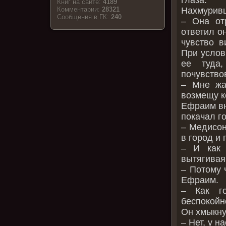
Книг на сайте:
4189
Нахмуривш
Комментарии:
28321
Cообщения в ГК:
240
– Она от
ответил о
чувство в
При услов
ее туда
почувство
– Мне жа
возмещу к
Ефраим вн
покачал г
– Медисон
в город и
– И как 
вытягивая
– Потому 
Ефраим.
– Как го
беспокойн
Он хмыкну
– Нет, у н