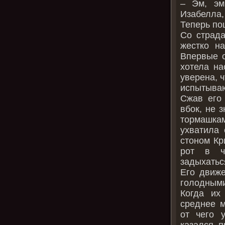
– Эм, эм
Изабелла,
Теперь по
Со страда
жестко на
Впервые с
хотела на
уверена, 
испытыва
Сжав его 
вбок, не з
тормашкам
ухватила 
стоном Кр
рот в ч
задыхатьс
Его движе
голодными
Когда их
среднее 
от чего 
казался п