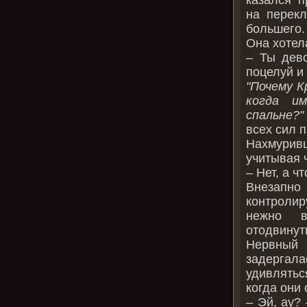
на перекл
большего.
Она хотела
– Ты девс
поцелуй и 
"Почему К
когда и
спальне?"
всех сил 
Нахмурив
учитывая 
– Нет, а чт
Внезапно
контроли
нежно в
отодвинуть
Нервный 
задергала
удивлятьс
когда они 
– Эй, ау?