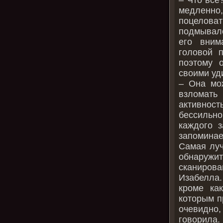
медленно
поцелова
подмывало
его вним
головой п
поэтому о
своими уд
– Она мож
взломать
активнос
бессильно
каждого 
запомина
Самая луч
обнаружит
сканирова
Изабелла.
кроме ка
которым п
очевидно,
говорил