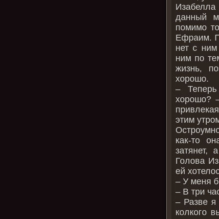
Изабелла
данный м
помимо то
Ефраим. П
нет с ним
ним по те
жизнь, п
хорошо.
– Теперь
хорошо? –
привлекая
этим утро
Остроумно
как-то он
затянет, 
Голова Из
ей хотелос
– У меня 
– В три ча
– Разве я
колкого в