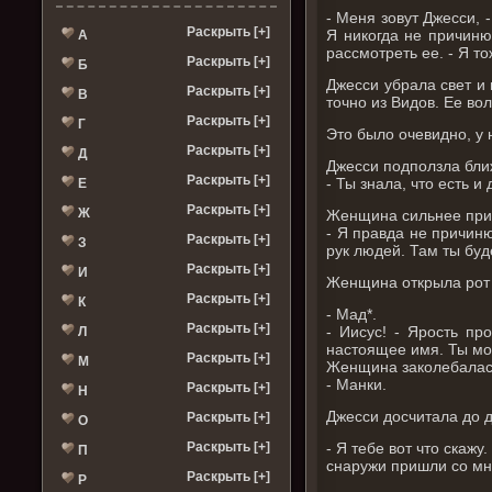
- Меня зовут Джесси, 
Раскрыть [+]
Я никогда не причиню
А
рассмотреть ее. - Я 
Раскрыть [+]
Б
Джесси убрала свет и
Раскрыть [+]
В
точно из Видов. Ее во
Раскрыть [+]
Г
Это было очевидно, у 
Раскрыть [+]
Д
Джесси подползла бли
Раскрыть [+]
- Ты знала, что есть и
Е
Раскрыть [+]
Ж
Женщина сильнее прижа
- Я правда не причиню
Раскрыть [+]
З
рук людей. Там ты буде
Раскрыть [+]
И
Женщина открыла рот 
Раскрыть [+]
К
- Мад*.
Раскрыть [+]
- Иисус! - Ярость пр
Л
настоящее имя. Ты мо
Раскрыть [+]
М
Женщина заколебалас
- Манки.
Раскрыть [+]
Н
Джесси досчитала до д
Раскрыть [+]
О
Раскрыть [+]
- Я тебе вот что скаж
П
снаружи пришли со мно
Раскрыть [+]
Р