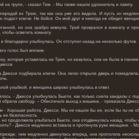
ей на трупе, - сказал Тим. - Мы также нашли удлинитель и лампу.
передай их Трею, так как она уже его видела. И пусть он медлен
н подаст ключи. Не бойся. Он мой друг и никогда не обидит женщи
ганной, но она храбро кивнула. Трей прокрался в комнату и при
 чтобы осветить комнату.
и благодарно улыбнулась. Он отступил назад на несколько футов.
 его голос был мягким.
у, которая уставилась на Трея, но казалось, она не была в панике
Джесси.
ка Джесси подбирала ключи. Она легко открыла дверь и помедлил
очь.
плой улыбкой, и женщина широко улыбнулась в ответ.
чилось. - Джесси улыбнулась Бьюти, как только сняла кандалы с л
 обрела свободу. – Обеспечьте выход к машине, - приказала Джесс
Тим - Хорошая работа, Джесси. Мы не нашли бы ее, если бы ты не 
ь ее безопасность.
, но продолжила улыбаться Бьюти, она отодвинулась назад, чтобы 
оять? - Джесси медленно вставала и протянула руки женщине. - Мо
режде, чем медленно двинулась вперед, она проползла нескольк
 Джесси взяла ее осторожно, борясь с подступившими слезами. 