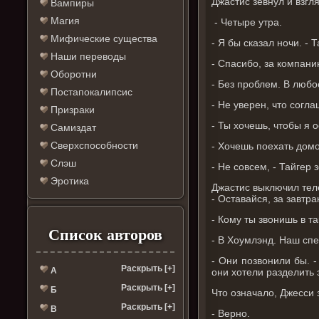
Джастис зевнул и взгл
Вампиры
Магия
- Четыре утра.
Мифические существа
- Я бы сказал ночи. - 
Наши переводы
- Спасибо, за компани
Оборотни
- Без проблем. В любо
Постапокалипсис
- Не уверен, что согла
Призраки
- Ты хочешь, чтобы я 
Самиздат
Сверхспособности
- Хочешь поехать дом
Слэш
- Не совсем, - Тайгер 
Эротика
Джастис выключил теле
- Оставайся, за завтр
- Кому ты звонишь в т
Список авторов
- В Хоумлэнд. Наш спе
- Они позвонили бы. -
Раскрыть [+]
А
они хотели разделить 
Раскрыть [+]
Б
Что означало, Джесси 
Раскрыть [+]
В
- Верно.