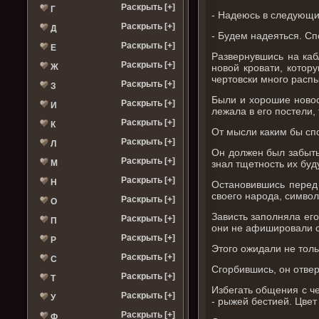
Раскрыть [+]
Г
- Надеюсь в следующий
Раскрыть [+]
Д
- Будем надеяться. Сп
Раскрыть [+]
Е
Развернувшись на каб
Раскрыть [+]
новой кровати, котор
Ж
чертовски много расп
Раскрыть [+]
З
Были и хорошие новос
Раскрыть [+]
И
лежала в его постели, 
Раскрыть [+]
К
От мысли каким бы спо
Раскрыть [+]
Л
Он должен был забыть
Раскрыть [+]
знал тщетность их буд
М
Раскрыть [+]
Н
Остановившись перед 
своего народа, символ
Раскрыть [+]
О
Зависть заполняла ег
Раскрыть [+]
П
они не афишировали с
Раскрыть [+]
Р
Этого ожидали не толь
Раскрыть [+]
С
Сгорбившись, он отвер
Раскрыть [+]
Т
Избегать общения с ч
Раскрыть [+]
У
- рыжей бестией. Цвет
Раскрыть [+]
Ф