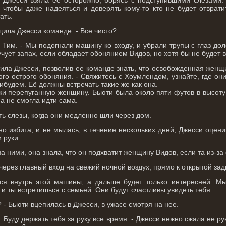
, чтобы даже надеяться и доверять кому-то кто не будет отврат
ать.
щила Джесси команде. - Все чисто?
ил Тим. - Мы подогнали машину ко входу, и убрали трупы с глаз д
учует запах, если обладает обонянием Видов, но хотя бы не будет в
етила Джесси, позволив ее команде знать, что освобожденная женщ
го острого обоняния. - Свяжитесь с Хоумлендом, узнайте, где они
рибудем. Её должны встречать такие же как она.
ки перепуганную женщину. Бьюти была около пяти футов в высоту
а не смогла идти сама.
ь слезы, когда они медленно шли через дом.
 избита, и не мылась, в течение нескольких дней, Джесси оцени
 руки.
а ними, она знала, что он подхватит женщину Видов, если та из-за
через главный вход на свежий ночной воздух, прямо к открытой за
ся внутрь этой машины, а дальше будет только интересней. М
 ты встретишься с семьей. Они будут счастливы увидеть тебя.
 - Бьюти вцепилась в Джесси, в ужасе смотря на нее.
. Буду держать тебя за руку все время. - Джесси нежно сжала ее рук