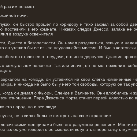
 раз им повезет.
окойной ночи.
луках, он быстро прошел по коридору и тихо закрыл за собой дв
ую поставили в его комнате. Никаких следов Джесси, запаха не о
ылил в воздухе освежителя
ти, Джесси в безопасности. Он начал раздеваться, зевнул и надея
то он утешил бы ее из - за неудавшейся миссии. И был в чертовски у
собом он отвлек ее от неудачи, его член дернулся, Джастис прошип
 о сексуальном человеке. Так или иначе, он не мог позволить се
ущего.
зеркалом на комоде, он уставился на свои слегка измененные че
 мира, и никогда не было бы у него той свободы, которую он так у
о, когда он думал о Фьюри, Слейде и Валианте. Они влюбились и 
вои отношения. Пара Джастиса Норта станет первой новостью во в
ко его народ, но и все люди.
нулся, не в силах больше смотреть на свое отражение.
еловеческими женщинами было его разумным решением. Многие из
 ее волос уже говорил о ее смелости вступать в перепалку с мужчи