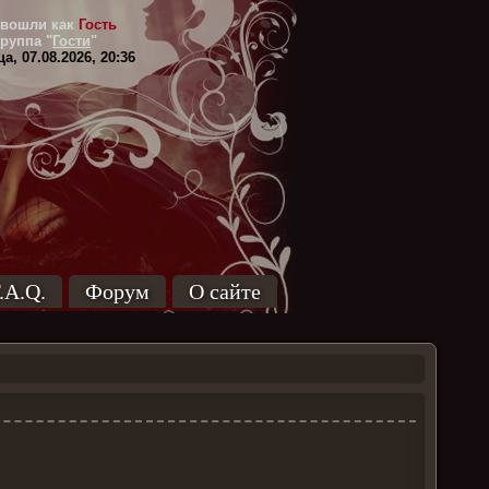
вошли как
Гость
Группа
"
Гости
"
а, 07.08.2026, 20:36
.A.Q.
Форум
О сайте