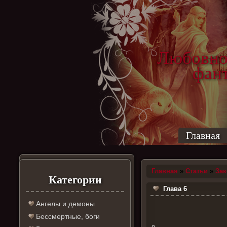
Любовно
фантас
ро
Главная
Главная
»
Статьи
»
За
Категории
Глава 6
Ангелы и демоны
Бессмертные, боги