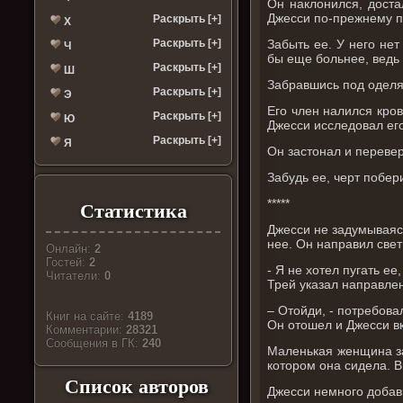
Он наклонился, доста
Джесси по-прежнему п
Раскрыть [+]
Х
Забыть ее. У него нет
Раскрыть [+]
Ч
бы еще больнее, ведь 
Раскрыть [+]
Ш
Забравшись под оделя
Раскрыть [+]
Э
Его член налился кров
Раскрыть [+]
Ю
Джесси исследовал его
Раскрыть [+]
Я
Он застонал и переве
Забудь ее, черт побери
*****
Статистика
Джесси не задумываясь
нее. Он направил свет 
Онлайн:
2
Гостей:
2
- Я не хотел пугать ее
Читатели:
0
Трей указал направлен
– Отойди, - потребова
Книг на сайте:
4189
Он отошел и Джесси в
Комментарии:
28321
Cообщения в ГК:
240
Маленькая женщина за
котором она сидела. 
Список авторов
Джесси немного добави