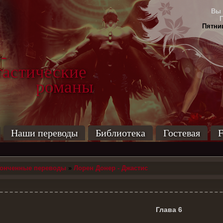
Вы 
Пятниц
-
тические
маны
Наши переводы
Библиотека
Гостевая
F
конченные переводы
»
Лорен Донер - Джастис
Глава 6