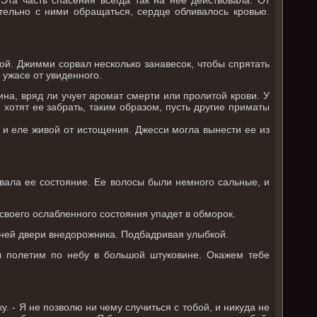
ительно с ними обращаться, сердце обливалось кровью.
олой. Джимми сорвал несколько занавесок, чтобы спрятать
 ужасе от увиденного.
ина, вряд ли учует аромат смерти или пролитой крови. У
 хотят ее забрать, таким образом, пусть другие приматы
 и еле живой от истощения. Джесси могла вынести ее из
вала ее состояние. Ее волосы были немного сальные, и
 своего ослабленного состояния упадет в обморок.
дней двери внедорожника. Подбадривая улыбкой.
ы полетим по небу в большой штуковине. Окажем тебе
у. - Я не позволю ни чему случиться с тобой, и никуда не