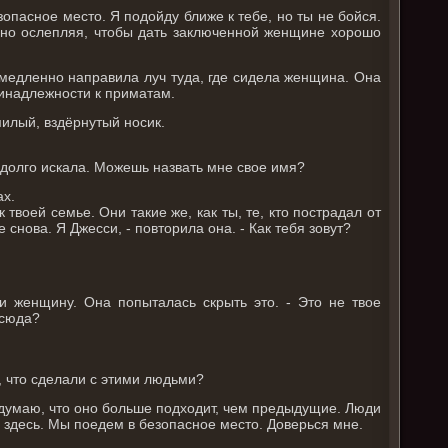
зопасное место. Я подойду ближе к тебе, но ты не бойся.
нно ослепляя, чтобы дать заключенной женщине хорошо
 медленно направила луч туда, где сидела женщина. Она
ринадлежности к приматам.
милый, вздёрнутый носик.
бя долго искала. Можешь назвать мне свое имя?
ах.
твоей семье. Они такие же, как ты, те, кто пострадал от
 снова. Я Джесси, - повторила она. - Как тебя зовут?
и женщину. Она попыталась скрыть это. - Это не твое
 сюда?
, что сделали с этими людьми?
Я думаю, что оно больше подходит, чем предыдущие. Люди
 здесь. Мы поедем в безопасное место. Доверься мне.