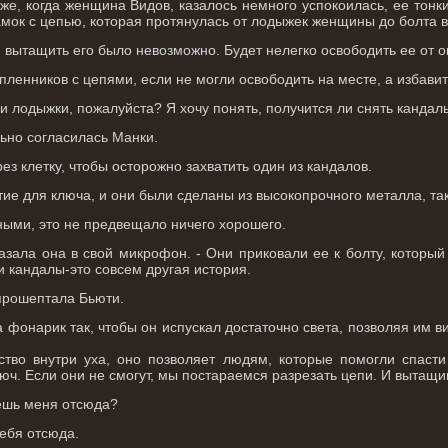
же, когда женщина Видов, казалось немного успокоилась, ее тон
замок с цепью, которая протянулась от лодыжек женщины до болта в 
 вытащить его было невозможно. Будет нелегко освободить ее от о
ленников с цепями, если не могли освободить на месте, а избавит
и лодыжки, пожалуйста? Я хочу понять, получится ли снять кандалы,
льно согласилась Манки.
ез клетку, чтобы осторожно захватить один из кандалов.
ие для ключа, и они были сделаны из высокопрочного металла, так
ными, это не предвещало ничего хорошего.
азала она в свой микрофон. - Они приковали ее к болту, который
ти кандалы-это совсем другая история.
- прошептала Бьюти.
фонарик так, чтобы он испускал достаточно света, позволяя им ви
ство внутри уха, оно позволяет людям, которые помогли спасти
люч. Если они не смогут, мы постараемся разрезать цепи. И выта
решь меня отсюда?
тебя отсюда.