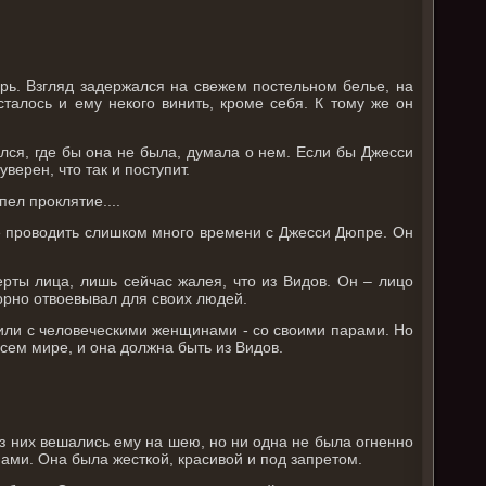
ерь. Взгляд задержался на свежем постельном белье, на
сталось и ему некого винить, кроме себя. К тому же он
лся, где бы она не была, думала о нем. Если бы Джесси
верен, что так и поступит.
ел проклятие....
бе проводить слишком много времени с Джесси Дюпре. Он
рты лица, лишь сейчас жалея, что из Видов. Он – лицо
порно отвоевывал для своих людей.
жили с человеческими женщинами - со своими парами. Но
сем мире, и она должна быть из Видов.
 них вешались ему на шею, но ни одна не была огненно
нами. Она была жесткой, красивой и под запретом.