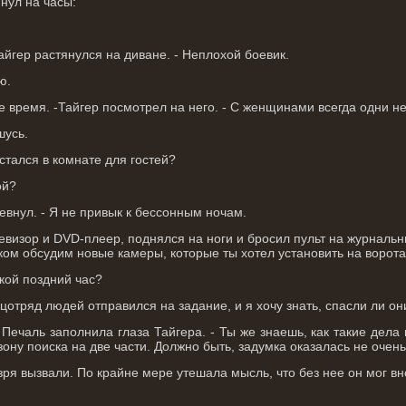
янул на часы:
Тайгер растянулся на диване. - Неплохой боевик.
ю.
е время. -Тайгер посмотрел на него. - С женщинами всегда одни не
шусь.
остался в комнате для гостей?
ой?
зевнул. - Я не привык к бессонным ночам.
визор и DVD-плеер, поднялся на ноги и бросил пульт на журнальн
аком обсудим новые камеры, которые ты хотел установить на ворота
акой поздний час?
цотряд людей отправился на задание, и я хочу знать, спасли ли о
 Печаль заполнила глаза Тайгера. - Ты же знаешь, как такие дела
зону поиска на две части. Должно быть, задумка оказалась не очен
зря вызвали. По крайне мере утешала мысль, что без нее он мог в