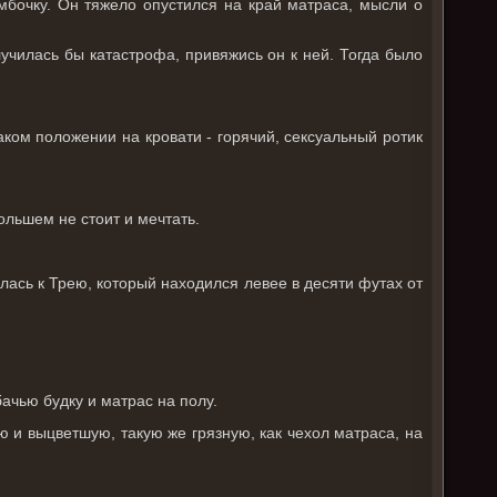
мбочку. Он тяжело опустился на край матраса, мысли о
лучилась бы катастрофа, привяжись он к ней. Тогда было
аком положении на кровати - горячий, сексуальный ротик
большем не стоит и мечтать.
лась к Трею, который находился левее в десяти футах от
.
ачью будку и матрас на полу.
 и выцветшую, такую же грязную, как чехол матраса, на