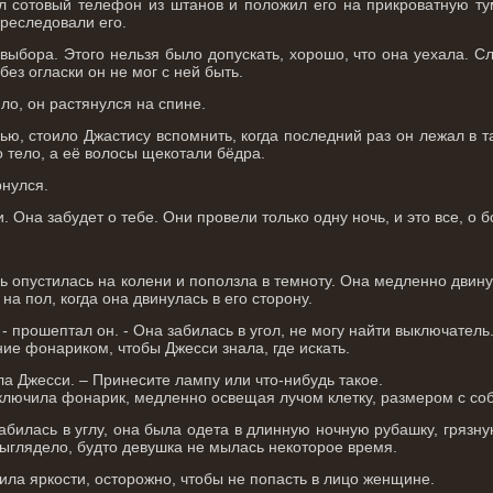
л сотовый телефон из штанов и положил его на прикроватную ту
реследовали его.
 выбора. Этого нельзя было допускать, хорошо, что она уехала. С
без огласки он не мог с ней быть.
ло, он растянулся на спине.
ью, стоило Джастису вспомнить, когда последний раз он лежал в т
 тело, а её волосы щекотали бёдра.
рнулся.
. Она забудет о тебе. Они провели только одну ночь, и это все, о 
 опустилась на колени и поползла в темноту. Она медленно двину
на пол, когда она двинулась в его сторону.
, - прошептал он. - Она забилась в угол, не могу найти выключатель
ие фонариком, чтобы Джесси знала, где искать.
ла Джесси. – Принесите лампу или что-нибудь такое.
ключила фонарик, медленно освещая лучом клетку, размером с соб
билась в углу, она была одета в длинную ночную рубашку, грязную
Выглядело, будто девушка не мылась некоторое время.
ла яркости, осторожно, чтобы не попасть в лицо женщине.