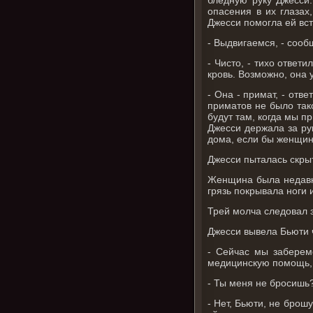
опасения в их глазах
Джесси помогла ей вст
- Выдвигаемся, - сооб
- Чисто, - тихо ответ
кровь. Возможно, она 
- Она - примат, - отв
приматов не было тако
будут там, когда мы п
Джесси держала за ру
дома, если бы женщин
Джесси пыталась скрыт
Женщина была недавно
грязь покрывала ноги и
Трей молча следовал з
Джесси вывела Бьюти 
- Сейчас мы заберем
медицинскую помощь, и
- Ты меня не бросишь?
- Нет, Бьюти, не брошу