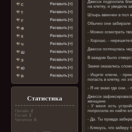
Джесси подползла бли
Раскрыть [+]
С
на клетку, и увидела 
Раскрыть [+]
Т
Штырь ввинчен в пол и
Раскрыть [+]
У
Обычно они забирали п
Раскрыть [+]
Ф
- Можно осмотреть тво
Раскрыть [+]
Х
- Хорошо, - нерешите
Раскрыть [+]
Ч
Джесси потянулась чер
Раскрыть [+]
Ш
В каждом было отверст
Раскрыть [+]
Э
Замки оказались слож
Раскрыть [+]
Ю
- Ищите ключи, - прик
Раскрыть [+]
Я
попасть в клетку, но э
- Я не знаю где они, 
Джесси зафиксировала 
Статистика
женщине.
- У меня есть устрой
попросила их найти к
Онлайн:
2
Гостей:
2
- Да. Ты правда забе
Читатели:
0
- Клянусь, что заберу 