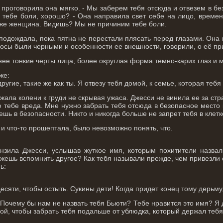
- проговорила она мягко. - Мы заберем тебя отсюда и отвезем в бе
 тебе боли, хорошо? - Она направила свет себе на лицо, време
тоже женщина. Видишь? Мы не причиним тебе боли.
 подождала, пока пятна не перестали плясать перед глазами. Она
лосы были черными и особенности ее внешности, говорили, о её п
нее тонкие черты лица, более округлая форма темно-карих глаз и 
же:
 другие, такие же как ты. Я отвезу тебя домой, к семье, которая те
ла колени к груди не скрывая ужаса. Джесси не винила ее за стр
 тебе вреда. Мне нужно забрать тебя отсюда в безопасное место к 
шь в безопасности. Никто и никогда больше не запрет тебя в клетке
и что-то прошептала, было невозможно понять, что.
онзила Джесси, услышав жуткое имя, которым похитители назвал
жешь вспомнить другое? Как тебя называли прежде, чем привезли
ь:
есяти, чтобы остыть. Сукины дети! Когда придет конец тому дерьму
у. Почему бы нам не назвать тебя Бьюти? Тебе нравится это имя? 
й, чтобы забрать тебя подальше от ублюдка, который держал тебя