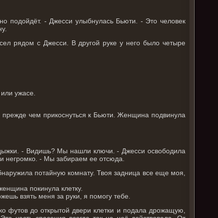
но подойдёт. - Джесси улыбнулась Бьюти. - Это человек
ну.
сел рядом с Джесси. В другой руке у него было четыре
 или ужасе.
а, прежде чем прикоснуться к Бьюти. Женщина подвинула
одыжки. - Видишь? Мы нашли ключи. - Джесси освободила
и негромко. - Мы забираем ее отсюда.
обнаружила потайную комнату. Твоя задница все еще моя,
женщина покинула клетку.
жешь взять меня за руки, я помогу тебе.
о футов до открытой двери клетки и подала дрожащую,
Эта часть спасения всегда так на неё действовала. От