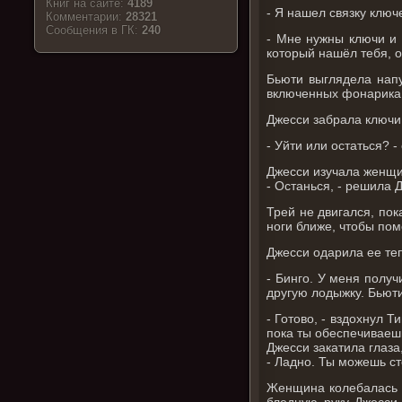
Книг на сайте:
4189
- Я нашел связку ключ
Комментарии:
28321
Cообщения в ГК:
240
- Мне нужны ключи и 
который нашёл тебя, о
Бьюти выглядела напу
включенных фонарика,
Джесси забрала ключи 
- Уйти или остаться? -
Джесси изучала женщин
- Останься, - решила 
Трей не двигался, по
ноги ближе, чтобы пом
Джесси одарила ее те
- Бинго. У меня полу
другую лодыжку. Бьюти
- Готово, - вздохнул 
пока ты обеспечиваеш
Джесси закатила глаза
- Ладно. Ты можешь ст
Женщина колебалась п
бледную руку Джесси.