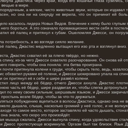
олкнула Джастиса через край, когда его кошачьи глаза сузились, 
й вещью в мире.
порядочным, а мягкие, чисто животные звуки, которые он издавал 
асен, но она ни на секунду не верила, что он причинит ей боль
дело касалось лидера Новых Видов. Влечение к нему было глупым 
 него бороться. А это означало провакационно вести себя в постел
ватил её палец и притянул к губам. Ошеломляя Джесси, он погрузи
ла потребность, а во взгляде сияло желание.
ё палец, Джастис медленно вытащил его изо рта и взглянул вниз.
еста, Джастис схватил её за плечо твёрдо, но нежно.
а спину, из-за чего Джесси охватило разочарование. Он снова ей о
его говорить, чтобы она поняла: эта битва проиграна.
 почти притянула колени к груди, чтобы скрыть тело, ведь, казалос
ис обхватил руками её голени, и Джесси шокировано упала на спин
 он притянул её к себе и шире развёл колени.
стил лицо между её бёдер, отчего Джесси ахнула. Джастис плотн
ннюю часть её бёдер, шире раздвигая их, чтобы слегка дотронуться
дил по нему своим сильным, шершавым языком, и Джесси закричал
простынь возле бёдер, чтобы за что-то держаться.
ляться побуждению вцепиться в волосы Джастиса, однако она не вы
тяжело дышала, слыша, насколько громкий у неё голос, и не волну
ходя то самое место, которое заставляло ей часто дышать, стонать
 она знала, что скоро это произойдёт.
ая мышца сжалась. Джесси выгнула спину, когда удовольствие ста
 и Джесс протестующе вскрикнула. Оргазм был так близок. Язык Д