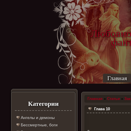
Любовно
фантас
ро
Главная
Главная
»
Статьи
»
За
Категории
Глава 10
Ангелы и демоны
Бессмертные, боги