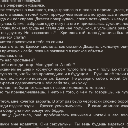
 абсолютно бесшумно.
сь в очередной ухмылке.
 как сексуально выглядел, когда грациозно и плавно перемещался,
ом его мышц и голой кожи, прежде чем комната погрузилась в тем
огда он лёг справа. Джесси повернулась, слепо потянулась к нему и
улась ближе, забросив одну ногу на его и прижавшись. Джастис леж
олову, пока его грудь не стала для неё подушкой, и услышала рав
я по-другому. Не возражаешь? – Хрипловатый голос Джастиса был
равится спать?
чется прижаться к тебе со спины.
кать его, но Джесси сделала, как сказано. Джастис скользнул одн
и притянул к себе, пока не заключил в крепкое объятье.
зналась она.
ть нас простынёй?
т тебя исходит жар. Мне удобно. А тебе?
ыханием её шею и коснулся носом голого плеча. – Я получаю от эт
осую за то, чтобы это происходило и в будущем. – Рука на её талии
ше, если это не повторится, Джесси. Не доверяю себе с тобой. От 
кратил сдерживаться и вёл себя так, как хочу.
елая, чтобы он отказался от своего железного контроля.
но ты преувеличиваешь. Ничто из того, о чём ты говоришь, не пуг
 тебя, мне хочется заорать. В этот раз было чертовски сложно боро
люди издают звуки. – Джесси ухмыльнулась. – Я сама их много изд
и обернула ноги вокруг его бёдер.
лицу Джастиса, она пробежалась кончиками ногтей к его вол
звуки мне нравятся. Они сексуальны. Ты ведь будешь видеться 