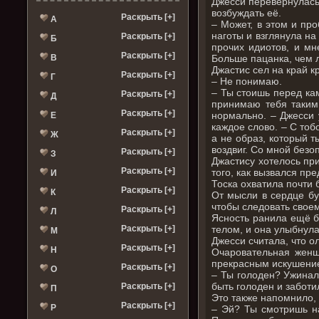
Джесси перевернулась
возбуждать её.
Раскрыть [+]
А
– Может, в этом и про
наготы и взглянула на
Раскрыть [+]
Б
прочих идиотов, и мн
Раскрыть [+]
В
Больше пацанка, чем 
Джастис сел на край к
Раскрыть [+]
Г
– Не понимаю.
– Ты стоишь перед ка
Раскрыть [+]
Д
принимаю тебя таким,
Раскрыть [+]
нормально. – Джесси у
Е
каждое слово. – С тоб
Раскрыть [+]
Ж
а не образ, который т
воздвиг. Со мной безо
Раскрыть [+]
З
Джастису хотелось пр
Раскрыть [+]
того, как вызвался пр
И
Тоска охватила почти 
Раскрыть [+]
К
От мысли в сердце бу
чтобы следовать своем
Раскрыть [+]
Л
Ясность ранила ещё б
Раскрыть [+]
телом, и она улыбнула
М
Джесси считала, что 
Раскрыть [+]
Н
Очаровательная женщ
прекрасным искушение
Раскрыть [+]
О
– Ты голоден? Ужинал
быть голоден и заботи
Раскрыть [+]
П
Это также напомнило, 
Раскрыть [+]
Р
– Эй? Ты смотришь на