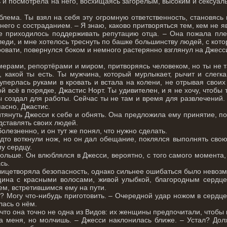
 и посмотрела на него, восхищаясь загорелым, высоким и сексуа
блема. Ты взял на себя эту огромную ответственность, становясь
 него с состраданием. – Я знаю, каково притворяться тем, кем не я
е приходилось поддерживать репутацию отца. – Она пожала пле
леди, и мне хотелось треснуть по башке большинству людей, с ко
ровати, повернулся боком и немного растерянно взглянул на Джесс
мерами, репортёрами и миром, притворяясь человеком, но ты не 
 какой ты есть. Ты мужчина, который мурлыкает, рычит и слегка
перлась руками в кровать и встала на колени, не отрывая своих 
ой всё в порядке, Джастис Норт. Ты удивителен, и я не хочу, чтобы
ы создал для работы. Сейчас ты не там и время для развлечений. 
пасно, Джастис.
итянуть Джесси к себе и обнять. Она предложила ему принятие, 
едставлять своих людей.
болезненно, и он тут же понял, что нужно сделать.
дто воткнули нож, но он дал обещание, поклялся выполнять свою
у сердцу.
ольше. Он влюблялся в Джесси, вероятно, с того самого момента, 
сь.
олицетворяла безопасность, однако сильнее ошибаться было невоз
ина с красными волосами, живой улыбкой, благородным сердц
м, встретившимся ему на пути.
? Могу что-нибудь приготовить. – Очередной удар ножом в сердце.
лась о нём.
что она точно не одна из Видов: их женщины предпочитали, чтобы
 меня, но молчишь. – Джесси наклонилась ближе. – Устал? Долж