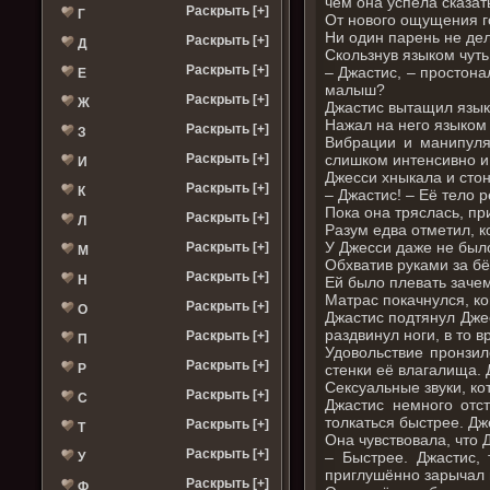
чем она успела сказат
Раскрыть [+]
Г
От нового ощущения г
Ни один парень не дел
Раскрыть [+]
Д
Скользнув языком чуть
Раскрыть [+]
– Джастис, – простона
Е
малыш?
Раскрыть [+]
Ж
Джастис вытащил язык 
Нажал на него языком
Раскрыть [+]
З
Вибрации и манипуляц
слишком интенсивно и
Раскрыть [+]
И
Джесси хныкала и стон
Раскрыть [+]
К
– Джастис! – Её тело 
Пока она тряслась, пр
Раскрыть [+]
Л
Разум едва отметил, к
У Джесси даже не было
Раскрыть [+]
М
Обхватив руками за бё
Раскрыть [+]
Н
Ей было плевать зачем
Матрас покачнулся, ко
Раскрыть [+]
О
Джастис подтянул Джес
раздвинул ноги, в то в
Раскрыть [+]
П
Удовольствие пронзил
Раскрыть [+]
стенки её влагалища. 
Р
Сексуальные звуки, ко
Раскрыть [+]
С
Джастис немного отст
толкаться быстрее. Дж
Раскрыть [+]
Т
Она чувствовала, что 
Раскрыть [+]
– Быстрее. Джастис,
У
приглушённо зарычал 
Раскрыть [+]
Ф