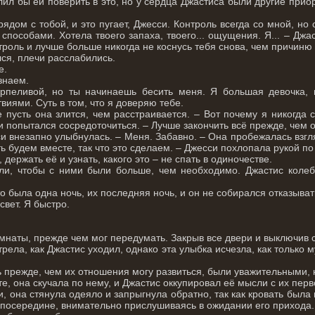
л бы ей поверить в это, но у сердца Джастиса были другие приор
ядом с тобой, и это пугает, Джесси. Контроль всегда со мной, но
способами. Хотела твоего запаха, твоего... ощущения. Я... – Джас
троль и лучше больше никогда не коснусь тебя снова, чем причиню
ся, плечи расслабились.
е.
 знаем.
рпеливой, но ты начинаешь бесить меня. Я большая девочка, в
твиями. Суть в том, что я доверяю тебе.
е пусть она злится, чем расстраивается. – Вот почему я никогда
и попытался сосредоточиться. – Лучше закончить всё прежде, чем 
и внезапно улыбнулась. – Меня. Забавно. – Она пробежалась взгля
ть будем вместе, так что это сделаем. – Джесси похлопала рукой п
 держать её и узнать, какого это – не спать в одиночестве.
и, чтобы с ними были больше, чем необходимо. Джастис колеб
 была одна ночь, их последняя ночь, и он не собирался отказыват
свет. Я быстро.
мнаты, прежде чем мог передумать. Закрыв все двери и выключив 
рела, как Джастис уходил, однако эта улыбка исчезла, как только
.
 прежде, чем их отношения могу развиться, были уважительными, 
, она скучала по нему, и Джастис оккупировал её мысли с их перв
, она стянула одеяло и запрыгнула обратно, так как кровать была 
 посередине, внимательно прислушиваясь в ожидании его прихода.