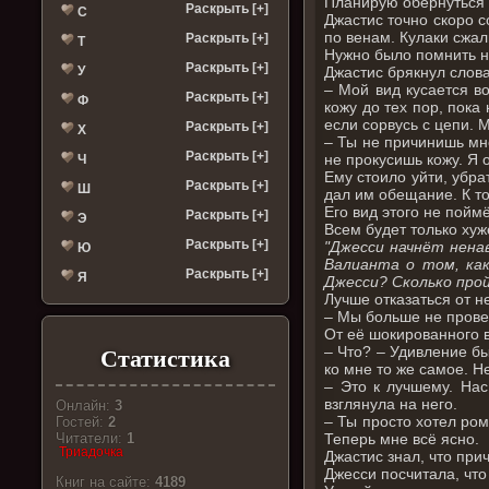
Планирую обернуться 
Раскрыть [+]
С
Джастис точно скоро с
по венам. Кулаки сжал
Раскрыть [+]
Т
Нужно было помнить не
Раскрыть [+]
У
Джастис брякнул слова
– Мой вид кусается во
Раскрыть [+]
Ф
кожу до тех пор, пока
если сорвусь с цепи. 
Раскрыть [+]
Х
– Ты не причинишь мне
Раскрыть [+]
не прокусишь кожу. Я 
Ч
Ему стоило уйти, убра
Раскрыть [+]
Ш
дал им обещание. К то
Его вид этого не пойм
Раскрыть [+]
Э
Всем будет только хуж
Раскрыть [+]
"Джесси начнёт нена
Ю
Валианта о том, как
Раскрыть [+]
Я
Джесси? Сколько про
Лучше отказаться от н
– Мы больше не прове
От её шокированного 
– Что? – Удивление бы
Статистика
ко мне то же самое. Н
– Это к лучшему. Нас
взглянула на него.
Онлайн:
3
– Ты просто хотел ром
Гостей:
2
Теперь мне всё ясно.
Читатели:
1
Триадочка
Джастис знал, что при
Джесси посчитала, что
Книг на сайте:
4189