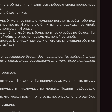
кинуть её на спину и заняться любовью снова пронеслось
ья.
она будет с ним.
боли. У меня возникало желание погрузить зубы тебе под
а честности. Я очень силён, и ты не справишься со мной,
д контроля. Я опасен.
сь. – Я не любитель боли, но и твоих зубов не боюсь. Ты
 поймёшь это после нескольких ночей со мной.
истом. Его люди зависели от его силы, ожидали её, и он
е выйдет.
ненавистников будут доставать её. Не забывай слова
амми отказалась расставаться с ним. Кого потеряет
ториться.
здулись. – Ни за что! Ты привлекаешь меня, и чувствуешь
двинулась и плюхнулась на кровать. Подняв подбородок,
, что между нами что-то есть, но, очевидно, это ошибка.
ё выдали.