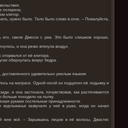
вольствия.
е потеряла.
сом клитор.
чить, нужно было. Тело было слово в огне. – Пожалуйста,
ь его, свели Джесси с ума. Это было слишком хорошо,
нулось, и она резко втянула воздух.
 оторвался от её клитора.
ругая обернулась вокруг бедра.
я, доставленного удивительно умелым языком.
валось на матрасе. Одной ногой он подцепил её лодыжку и
ади, и она застонала, почувствовав, как растягиваются
то больше походило на пытку.
 тиская руками постельные принадлежности.
е мурлыканье зазвучало у неё в ушах, когда он начал
ай мне всё. – Зарывшись лицом в её волосы, Джастис