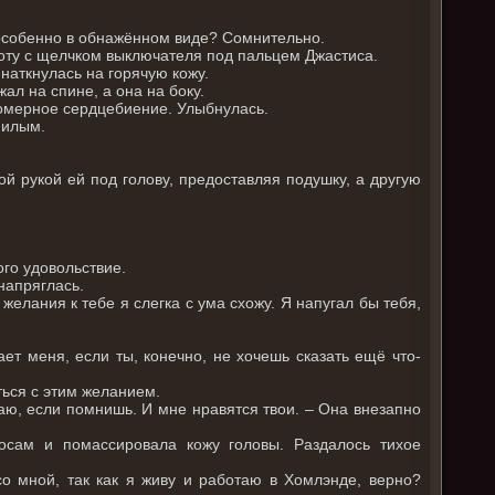
 особенно в обнажённом виде? Сомнительно.
ноту с щелчком выключателя под пальцем Джастиса.
 наткнулась на горячую кожу.
ал на спине, а она на боку.
номерное сердцебиение. Улыбнулась.
 милым.
ой рукой ей под голову, предоставляя подушку, а другую
ого удовольствие.
 напряглась.
желания к тебе я слегка с ума схожу. Я напугал бы тебя,
ает меня, если ты, конечно, не хочешь сказать ещё что-
ться с этим желанием.
аю, если помнишь. И мне нравятся твои. – Она внезапно
осам и помассировала кожу головы. Раздалось тихое
со мной, так как я живу и работаю в Хомлэнде, верно?