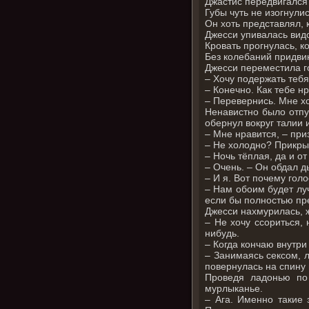
Джастис передвигался
Губы чуть не изогнули
Он хоть представлял,
Джесси упивалась вид
Кровать прогнулась, к
Без колебаний придвин
Джесси переместила г
– Хочу подержать теб
– Конечно. Как тебе н
– Перевернись. Мне хо
Ненавистно было отпус
обернул вокруг талии 
– Мне нравится, – при
– Не холодно? Прикры
– Ночь тёплая, да и о
– Очень. – Он обдал д
– И я. Вот почему гол
– Нам обоим будет луч
если бы полностью пре
Джесси нахмурилась, ж
– Не хочу ссориться, 
нибудь.
– Когда кончаю внутри
– Занимаясь сексом, 
повернулась на спину 
Проведя ладонью по 
мурлыканье.
– Ага. Именно такие 