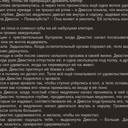
ь ему, чтобы не прекращал дразнить клитор.
олова запрокинулась, а через тело пронеслась ещё одна волна удо
ал этого прежде – не трахал её ртом – и Джесси поняла, что много
 глубже, Джастис медленно двигал им внутрь и наружу, задевая но
ла Джесси. – Пожалуйста? – Она может и умолять. Ей хотелось кон
из лона и сомкнул губы на её набухшем клиторе.
 и громко замурлыкал.
ии с чувствительным бугорком, когда Джастис начал посасыват
 она не могла выдержать.
ала. Задыхалась. Когда ослепительный оргазм поразил её, тело выг
резко дёрнулось.
иходя в себя после самого сильного оргазма в своей жизни, Джастис
огда руки Джастиса отпустили её, и одна скользнула под попку, а д
 сил удивиться, когда он перевернул её на живот.
дра, Джастис притянул её ближе к себе.
 и почему он делал это. Тело всё ещё покалывало от удовольстви
гда Джастис поднялся с кровати.
си к краю кровати так, чтобы ступни упёрлись в пол, а тело оста
ремя как головка его члена прижалась ко входу в её лоно.
о Джесси, когда толстый ствол медленно начал проникать в неё сз
Джастис толкнулся глубже, продвигаясь настолько медленно, что э
торые он издавал, соответствовали её, и Джесси подстрекала его,
ранился, и медленно начал двигаться внутрь и наружу. Громко
есси хотела большего.
Джастис сдерживается, и желала, чтобы он перестал.
 так здорово ощущать тебя, – выдохнула Джесси. – Больше. Д
и, казалось, прекратил сдерживаться.