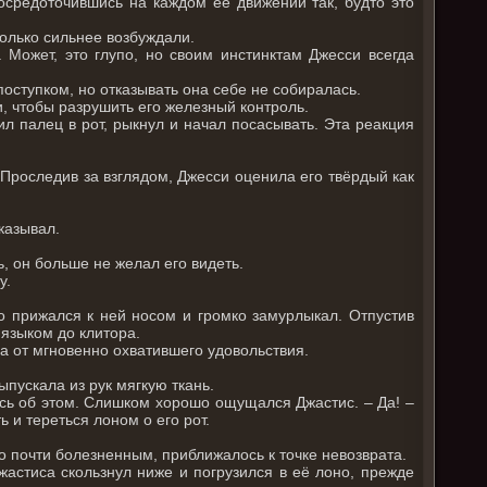
сосредоточившись на каждом её движении так, будто это
только сильнее возбуждали.
. Может, это глупо, но своим инстинктам Джесси всегда
поступком, но отказывать она себе не собиралась.
и, чтобы разрушить его железный контроль.
л палец в рот, рыкнул и начал посасывать. Эта реакция
 Проследив за взглядом, Джесси оценила его твёрдый как
тказывал.
ь, он больше не желал его видеть.
у.
о прижался к ней носом и громко замурлыкал. Отпустив
 языком до клитора.
а от мгновенно охватившего удовольствия.
пускала из рук мягкую ткань.
ясь об этом. Слишком хорошо ощущался Джастис. – Да! –
 и тереться лоном о его рот.
ло почти болезненным, приближалось к точке невозврата.
жастиса скользнул ниже и погрузился в её лоно, прежде