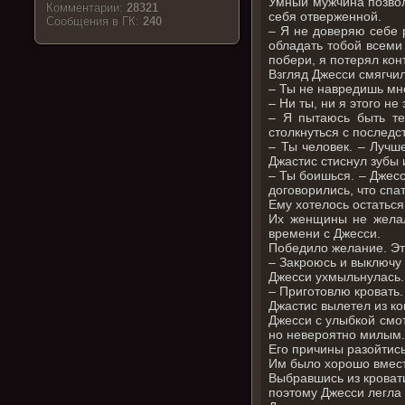
Умный мужчина позволи
Комментарии:
28321
себя отверженной.
Cообщения в ГК:
240
– Я не доверяю себе р
обладать тобой всеми 
побери, я потерял кон
Взгляд Джесси смягчил
– Ты не навредишь мн
– Ни ты, ни я этого не
– Я пытаюсь быть те
столкнуться с последс
– Ты человек. – Лучш
Джастис стиснул зубы 
– Ты боишься. – Джесс
договорились, что спа
Ему хотелось остаться,
Их женщины не желал
времени с Джесси.
Победило желание. Это
– Закроюсь и выключу 
Джесси ухмыльнулась.
– Приготовлю кровать.
Джастис вылетел из ко
Джесси с улыбкой смот
но невероятно милым
Его причины разойтись
Им было хорошо вместе
Выбравшись из кровати
поэтому Джесси легла