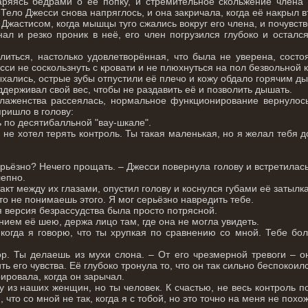
аряясь бёдрами о её попку, и стремительное скольжение члена
 Тело Джесси снова напряглось, и она закричала, когда её накрыл 
Джастисом, когда мышцы туго сжались вокруг его члена, и почувств
нал и резко проник в неё, его член погрузился глубоко и остался
иться, настолько удовлетворённая, что была не уверена, состоя
си не соскользнуть с кровати и не плюхнуться на пол безвольной ку
хались, острые зубы отпустили её плечо и кожу обдало горячим ды
держивал свой вес, чтобы не раздавить её и позволить дышать.
лаженства рассеялась, нормальное функционирование вернулось
пришло в голову:
ь по десятибалльной "вау-шкале".
 не хотел терять контроль. Ты такая маленькая, но я желал тебя 
ьёзно? Нечего прощать. – Джесси повернула голову и встретилась
лепно.
акт между их глазами, опустил голову и коснулся губами её затылк
то не понимаешь этого. Я мог серьёзно навредить тебе.
я версия безрассудства была просто потрясной.
ием её шею, держа лицо там, где она не могла увидеть.
 когда я говорю, что ты хрупкая по сравнению со мной. Тебе бо
р. Ты делаешь из мухи слона. – От его чрезмерной тревоги – о
ь его чувства. Её глубоко тронула то, что он так сильно беспокоил
ировала, когда он зарычал.
ну из наших женщин, но ты человек. К счастью, не весь контроль 
, что со мной не так, когда я с тобой, но это точно на меня не похо