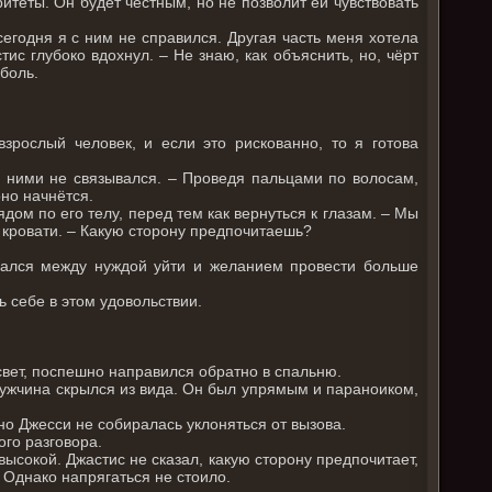
итеты. Он будет честным, но не позволит ей чувствовать
 сегодня я с ним не справился. Другая часть меня хотела
тис глубоко вдохнул. – Не знаю, как объяснить, но, чёрт
 боль.
зрослый человек, и если это рискованно, то я готова
 с ними не связывался. – Проведя пальцами по волосам,
оно начнётся.
дом по его телу, перед тем как вернуться к глазам. – Мы
о кровати. – Какую сторону предпочитаешь?
ался между нуждой уйти и желанием провести больше
ь себе в этом удовольствии.
свет, поспешно направился обратно в спальню.
 мужчина скрылся из вида. Он был упрямым и параноиком,
но Джесси не собиралась уклоняться от вызова.
ого разговора.
высокой. Джастис не сказал, какую сторону предпочитает,
 Однако напрягаться не стоило.