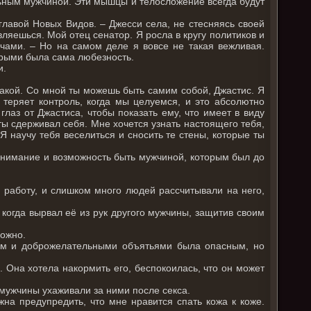
льным мужчиной. Эти мышцы и телосложение всегда будут
 главой Новых Видов. – Джесси села, не стесняясь своей
вляешься. Мой отец сенатор. Я росла в кругу политиков и
чами. – Но на самом деле я вовсе не такая вежливая.
торыми была сама любезность.
и.
такой. Со мной ты можешь быть самим собой, Джастис. Я
 теряет контроль, когда мы целуемся, и это абсолютно
глаз от Джастиса, чтобы показать ему, что имеет в виду
 ты сдерживал себя. Мне хочется узнать настоящего тебя,
Я научу тебя веселиться и сносить те стены, которые ты
понимание и возможность быть мужчиной, которым был до
 работу, и слишком много людей рассчитывали на него,
когда вырвал её из рук другого мужчины, защитив своим
можно.
ем и доброжелательными объятьями была опасным, но
 Она хотела накормить его, беспокоилась, что он может
 мужчины ухаживали за ними после секса.
на предупредить, что мне нравится спать кожа к коже.