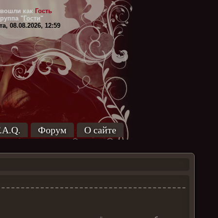
вошли как
Гость
Группа
"
Гости
"
а, 08.08.2026, 12:59
.A.Q.
Форум
О сайте