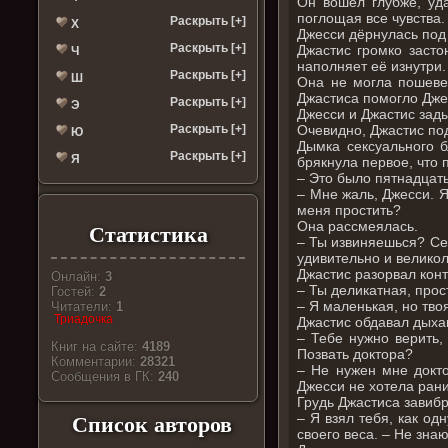
Он вошёл глубже, уд
поглощая все чувства.
Раскрыть [+]
Х
Джесси дёрнулась под 
Раскрыть [+]
Джастис громко засто
Ч
наполняет её изнутри.
Раскрыть [+]
Ш
Она не могла пошевел
Джастиса помогло Джес
Раскрыть [+]
Э
Джесси и Джастис зады
Очевидно, Джастис под
Раскрыть [+]
Ю
Дымка сексуального б
Раскрыть [+]
Я
брякнула первое, что 
– Это было пятнадцат
– Мне жаль, Джесси. Я
меня простить?
Она рассмеялась.
Статистика
– Ты извиняешься? Сер
удивительно и велико
Джастис разорвал конт
Онлайн:
3
– Ты деликатная, прос
Гостей:
2
– Я маленькая, но тво
Читатели:
1
Триадочка
Джастис обдавал дыхан
– Тебе нужно верить,
Книг на сайте:
4189
Позвать доктора?
Комментарии:
28321
– Не нужен мне докто
Cообщения в ГК:
240
Джесси не хотела ранит
Грудь Джастиса завибр
– Я взял тебя, как од
Список авторов
своего веса. – Не знаю