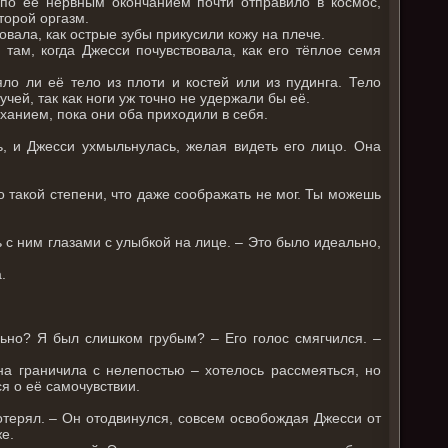
 по её нервным окончанием почти отправило в космос,
второй оргазм.
овала, как острые зубы прикусили кожу на плече.
 там, когда Джесси почувствовала, как его тёплое семя
ло ли её тело из плоти и костей или из пудинга. Тело
чей, так как ноги уж точно не удержали бы её.
ханием, пока они оба приходили в себя.
, и Джесси ухмыльнулась, желая видеть его лицо. Она
до такой степени, что даже соображать не мог. Ты можешь
 с ним глазами с улыбкой на лице. – Это было идеально,
а.
льно? Я был слишком грубым? – Его голос смягчился. –
на граничила с нелепостью – хотелось рассмеяться, но
ся о её самочувствии.
потерял. – Он отодвинулся, совсем освобождая Джесси от
же.