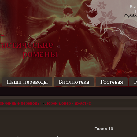
Вы 
Суббот
-
тические
маны
Наши переводы
Библиотека
Гостевая
F
конченные переводы
»
Лорен Донер - Джастис
Глава 10