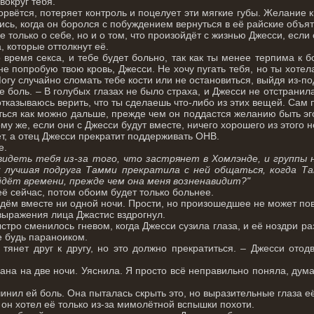
вокруг тебя.
орвётся, потеряет контроль и поцелует эти мягкие губы. Желание 
ись, когда он боролся с побуждением вернуться в её райские объят
 только о себе, но и о том, что произойдёт с жизнью Джесси, если 
, которые оттолкнут её.
 время секса, и тебе будет больно, так как ты менее терпима к 
 не попробую твою кровь, Джесси. Не хочу пугать тебя, но ты хотел
Могу случайно сломать тебе кости или не остановиться, выйдя из-по
 боль. – В голубых глазах не было страха, и Джесси не отстранила
отказываюсь верить, что ты сделаешь что-либо из этих вещей. Сам
ться как можно дальше, прежде чем он поддастся желанию быть эго
му же, если они с Джесси будут вместе, ничего хорошего из этого н
ёт, а отец Джесси прекратит поддерживать ОНВ.
е.
видеть тебя из-за того, что застрянет в Хомлэнде, и группы 
 лучшая подруга Тамми прекратила с ней общаться, когда Т
йдёт времени, прежде чем она меня возненавидит?"
её сейчас, потом обоим будет только больнее.
дём вместе ни одной ночи. Прости, но произошедшее не может пов
выражения лица Джастис вздрогнул.
стро сменилось гневом, когда Джесси сузила глаза, и её ноздри ра
е будь параноиком.
 тянет друг к другу, но это должно прекратиться. – Джесси ото
ана на две ночи. Уяснила. Я просто всё неправильно поняла, думая
чинил ей боль. Она пыталась скрыть это, но выразительные глаза е
 он хотел её только из-за мимолётной вспышки похоти.