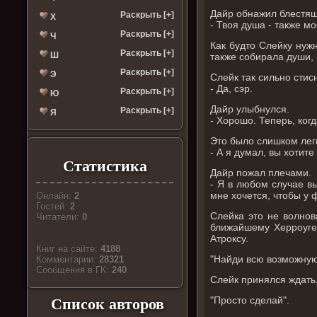
Дайр обнажил блестящ
Раскрыть [+]
Х
- Твоя душа - также мо
Раскрыть [+]
Ч
Как будто Слейку нужн
Раскрыть [+]
Ш
также собирала души,
Раскрыть [+]
Э
Слейк так сильно стис
- Да, сэр.
Раскрыть [+]
Ю
Дайр улыбнулся.
Раскрыть [+]
Я
- Хорошо. Теперь, ког
Это было слишком легк
- А я думал, вы хотит
Статистика
Дайр пожал плечами.
- Я в любом случае в
мне хочется, чтобы у
Онлайн:
2
Гостей:
2
Слейка это не волнов
Читатели:
0
ближайшему Херроуге
Атроксу.
Книг на сайте:
4188
"Найди всю возможную 
Комментарии:
28321
Cообщения в ГК:
240
Слейк принялся ждать,
"Просто сделай".
Список авторов