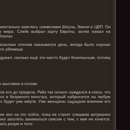
моментально зажглись символами Шеула, Земли и ЦБП. Он
а мира. Слейк выбрал карту Европы, затем нажал на
Альпах.
асколько плохим оказывался день, всегда было хорошо
его убежище.
 думал, сколько ещё это место будет безопасным, потому
о мыслями в голове.
а его до предела. Рейз так сильно нуждался в сексе, что
его в безумного монстра, который набросится на любую
час будет уже мёртв. Уже женщины ощущали влияние его
.
м не мог на это пойти, пока не станет слишком затуманен
жно захотеть заниматься сексом с тем, с кем не хочется,
ать разум и тело.