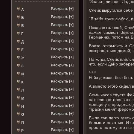
"Значит, личное. Ладно
Раскрыть [+]
А
Слейк выругался себе 
Раскрыть [+]
Б
"Я тебя тоже люблю, п
Раскрыть [+]
В
Покачав головой, Сле
нажал символ Земли,
Раскрыть [+]
Г
Германию, потом на Ба
Раскрыть [+]
Д
Врата открылись и Сл
Раскрыть [+]
Е
возвращаться домой, в
Раскрыть [+]
Ж
Но когда Слейк плёлся
что, если Дайр заберё
Раскрыть [+]
З
* * *
Раскрыть [+]
И
Рейз должен был быть 
Раскрыть [+]
К
А вместо этого сидел 
Раскрыть [+]
Л
Семь часов спустя Фей
Раскрыть [+]
М
пах словно пронзало 
женщину в пределах д
Раскрыть [+]
Н
"трахни меня" феромон
Раскрыть [+]
О
Было так легко взять 
Раскрыть [+]
болью и похотью. И эт
П
просто потому что вын
Раскрыть [+]
Р