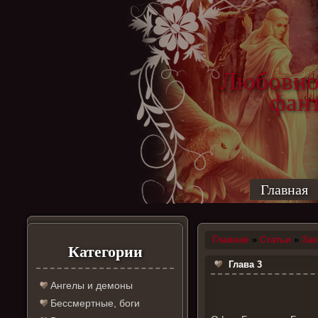
Любовно
фантас
ро
Главная
Главная
»
Статьи
»
За
Категории
Глава 3
Ангелы и демоны
Бессмертные, боги