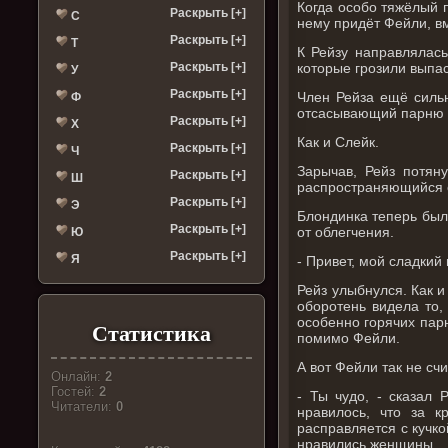
Когда особо тяжёлый п
Раскрыть [+]
С
нему придёт Фейли, вме
Раскрыть [+]
Т
К Рейзу направлялас
Раскрыть [+]
которые грозили выпаст
У
Раскрыть [+]
Член Рейза ещё сильн
Ф
отсасывающий парню в
Раскрыть [+]
Х
Как и Слейк.
Раскрыть [+]
Ч
Зарычав, Рейз потян
Раскрыть [+]
Ш
распространяющийся о
Раскрыть [+]
Э
Блондинка теперь был
Раскрыть [+]
от облегчения.
Ю
Раскрыть [+]
Я
- Привет, мой сладкий
Рейз улыбнулся. Как и
оборотень видела то,
особенно горячих парн
Статистика
помимо Фейли.
А вот Фейли так не счи
Онлайн:
2
Гостей:
2
- Ты чудо, - сказал 
Читатели:
0
нравилось, что за 
расправляется с кучк
нравились женщины... 