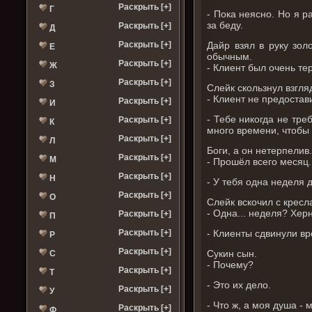
Раскрыть [+]
Г
- Пока неясно. Но я р
за беду.
Раскрыть [+]
Д
Дайр взял в руку зол
Раскрыть [+]
Е
обычным.
Раскрыть [+]
Ж
- Клиент был очень те
Раскрыть [+]
З
Слейк скользнул взгля
- Клиент не предоста
Раскрыть [+]
И
- Тебе никогда не тре
Раскрыть [+]
К
много времени, чтобы
Раскрыть [+]
Л
Боги, а он нетерпелив
Раскрыть [+]
М
- Прошёл всего месяц.
Раскрыть [+]
Н
- У тебя одна неделя 
Раскрыть [+]
О
Слейк вскочил с кресл
- Одна... неделя? Хе
Раскрыть [+]
П
- Клиенты сдвинули в
Раскрыть [+]
Р
Раскрыть [+]
Сукин сын.
С
- Почему?
Раскрыть [+]
Т
- Это их дело.
Раскрыть [+]
У
- Что ж, а моя душа - 
Раскрыть [+]
Ф