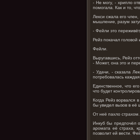
- Не могу, - хрипло о
помогала. Как и то, чт
Лекси сжала его член,
мышление, разум зату
- Фейли это переживёт,
Рейз покачал головой 
Фейли.
Выругавшись, Рейз отт
- Может, она это и пер
- Удачи, - сказала Л
потребовалась каждая 
Единственное, что его
что будет контролиров
Когда Рейз ворвался в
бы увидел вызов в её 
От неё пахло страхом.
Инкуб бы предпочёл о
аромата её страха, к
позволит ей вести. Фе