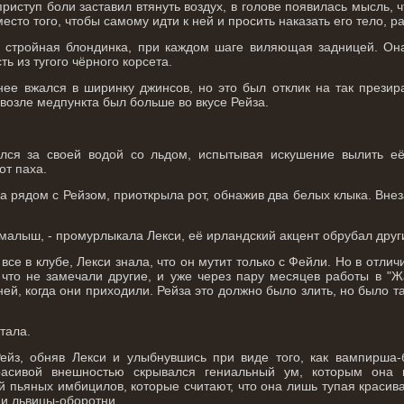
риступ боли заставил втянуть воздух, в голове появилась мысль, чт
сто того, чтобы самому идти к ней и просить наказать его тело, рад
ь стройная блондинка, при каждом шаге виляющая задницей. Он
ь из тугого чёрного корсета.
ее вжался в ширинку джинсов, но это был отклик на так презир
озле медпункта был больше во вкусе Рейза.
улся за своей водой со льдом, испытывая искушение вылить её
т паха.
а рядом с Рейзом, приоткрыла рот, обнажив два белых клыка. Внез
 малыш, - промурлыкала Лекси, её ирландский акцент обрубал друг
 все в клубе, Лекси знала, что он мутит только с Фейли. Но в отли
 что не замечали другие, и уже через пару месяцев работы в "Ж
ей, когда они приходили. Рейза это должно было злить, но было т
тала.
Рейз, обняв Лекси и улыбнувшись при виде того, как вампирша-
красивой внешностью скрывался гениальный ум, которым она 
ой пьяных имбицилов, которые считают, что она лишь тупая краси
и львицы-оборотни...