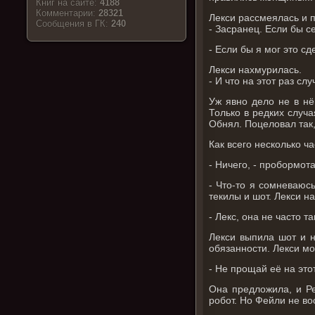
Книг на сайте:
4188
Комментарии:
28321
Лекси рассмеялась и п
Cообщения в ГК:
240
- Засранец. Если бы с
- Если бы я мог это с
Лекси нахмурилась.
- И что на этот раз сл
Уж явно дело не в нё
Только в редких случа
Обнял. Поцеловал так,
Как всего несколько ч
- Ничего, - пробормота
- Что-то я сомневаюсь
текилы и шот. Лекси н
- Лекс, она не часто та
Лекси выпила шот и н
обязанности. Лекси м
- Не прощай её на этот
Она предложила, и Ре
робот. Но Фейли не во