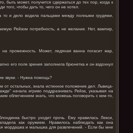
о, быть может, получится сдержаться до тех пор, когда к
и того, чтобы дать то, чего он не хотел.
а то и дело водила пальцами между полными грудями,
аемую Рейзом потребность, а не желание. Нет, вампир,
 на промежность. Может, ледяная ванна погасит жар,
апно его поле зрения заполнила брюнетка и он вздохнул
ие звуки. - Нужна помощь?
чие от остальных, знала истинное положение дел. Львица-
ажде" начала игриво поддразнивать Рейза, указывая на
аким облегчением знать, что можешь поговорить с кем-то,
блондинка быстро уходит прочь. Ему нравилась Лекси,
владела как оружием. Нравилось наблюдать как она
вая мордашка и малышка для развлечений. - Если бы мне