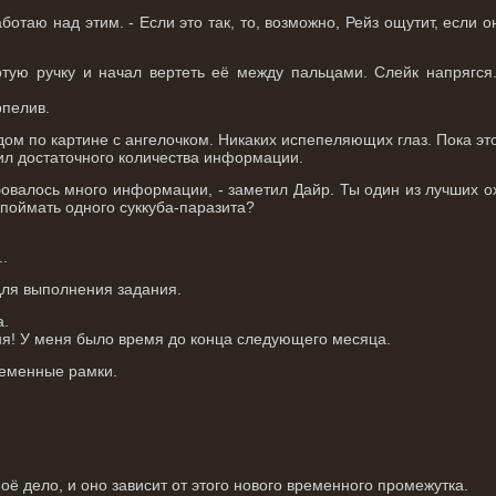
аботаю над этим. - Если это так, то, возможно, Рейз ощутит, если 
отую ручку и начал вертеть её между пальцами. Слейк напрягся
рпелив.
дом по картине с ангелочком. Никаких испепеляющих глаз. Пока эт
вил достаточного количества информации.
бовалось много информации, - заметил Дайр. Ты один из лучших ох
 поймать одного суккуба-паразита?
.
..
для выполнения задания.
а.
рня! У меня было время до конца следующего месяца.
ременные рамки.
моё дело, и оно зависит от этого нового временного промежутка.