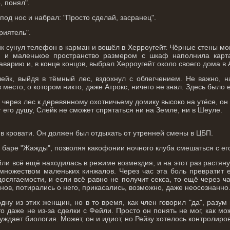
, понял".
под нос и набрал: "Просто сделай, засранец".
риятель".
йк сунул телефон в карман и вошёл в Херроугейт. Чёрные стены 
 и маленькое пространство размером с шкаф наполнила карт
варию и, в конце концов, выбрал Херроугейт около своего дома в 
ейк, выйдя в тёмный лес, вздохнул с облегчением. Не важно, н
 место, о котором никто, даже Атрокс, ничего не знал. Здесь было 
 через лес к деревянному охотничьему домику высоко на утёсе, он
т его душу, Слейк не сможет спрятаться ни на Земле, ни в Шеуле.
в кровати. Он должен был отдыхать от утренней смены в ЦБП.
в баре "Жажды", позволяя какофонии ночного клуба смешаться с ег
ли всё ещё находилась в режиме возмездия, и на этот раз растянул
множеством маленьких кинжалов. Через час эта боль превратит 
осягаемости, и если всё равно не получит секса, то ещё через 
ов, потирались о него, прикасались, возможно, даже неосознанно
одну из этих женщин, но в то время, как член говорил "да", разу
о даже не из-за сделки с Фейли. Просто он понять не мог, как мо
уждает биология. Может, он и идиот, но Рейзу хотелось контролиров