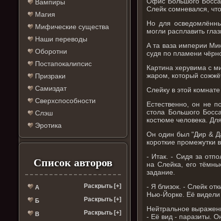
Офис Большого Босса 
Вампиры
Слейк сомневался, чт
Магия
Но для осведомлённ
Мифические существа
могли расплавить глаз
Наши переводы
А та ваза империи Ми
Оборотни
судя по пламени чёрно
Постапокалипсис
Картина херувима с ми
жаром, который сожжёт
Призраки
Самиздат
Слейку в этой комнате
Сверхспособности
Естественно, он не п
стола Большого Босса
Слэш
костюме человека. Для
Эротика
Он один был "Дир & Д
короткие промежутки в
- Итак. - Сидя за от
Список авторов
на Слейка, его тёмны
задание.
- Я близок. - Слейк от
Раскрыть [+]
А
Нью-Йорке. Её видели 
Раскрыть [+]
Б
Нейтральное выражени
Раскрыть [+]
В
- Её вид - паразиты. 