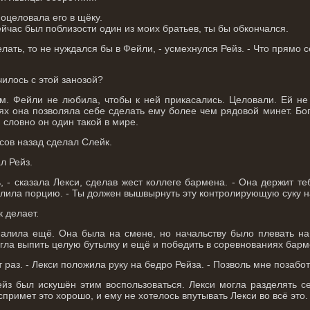
оцеловала его в щёку.
ейчас был поблизости один из моих братьев, ты бы обкончался.
делать, то не нуждался бы в Фейли, - усмехнулся Рейз. - Что прямо
училось с этой занозой?
м. Фейли не любила, чтобы к ней прикасались. Целовали. Ей не 
ях она позволяла себе сделать ему более чем рядовой минет. Боги
 словно он один такой в мире.
асов назад сделал Слейк.
л Рейз.
, - сказала Лекси, сделав жест коллеге бармена. - Она держит те
алила порцию. - Ты должен вышвырнуть эту контролирующую суку н
к делает.
алила ещё. Она была на смене, но начальству было плевать на
огла выпить целую бутылку и ещё и победить в соревнованиях барм
 раз. - Лекси положила руку на бедро Рейза. - Позволь мне позабот
йз был искушён этим воспользоваться. Лекси могла разделять се
спримет это хорошо, и ему не хотелось впутывать Лекси во всё это.