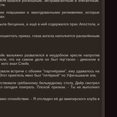
еля казался роскошным, экстравагантным и элегантным.
сти.
и ловушками и заколдованными реликвиями, которые
ах.
ыла бесценна, а ещё в ней содержался прах Апостола, и
прошептать приказ, глаза ангела наполнятся раскалённым
ейк вальяжно развалился в неудобном кресле напротив
ели, что на самом деле он был тер'тасео - демоном в
 кого знал Слейк.
овали встречи с обоими "партнёрами", ему удавалось на
Этот приятель явно был "пятёркой" по Уфельшкале зла.
етствовали грёбанному бильярдному столу, Дайр смотрел
 сегодня поиграть. Плохой признак. - Ты не выполнил
само спокойствие. - Я отследил её до вампирского клуба в