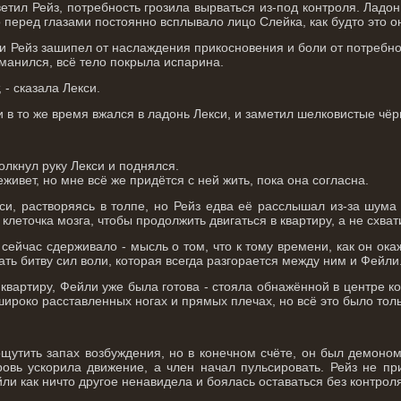
тветил Рейз, потребность грозила вырваться из-под контроля. Лад
о перед глазами постоянно всплывало лицо Слейка, как будто это он
 и Рейз зашипел от наслаждения прикосновения и боли от потребн
манился, всё тело покрыла испарина.
 - сказала Лекси.
и в то же время вжался в ладонь Лекси, и заметил шелковистые ч
олкнул руку Лекси и поднялся.
еживет, но мне всё же придётся с ней жить, пока она согласна.
екси, растворяясь в толпе, но Рейз едва её расслышал из-за шума
клеточка мозга, чтобы продолжить двигаться в квартиру, а не схва
 сейчас сдерживало - мысль о том, что к тому времени, как он окаж
ать битву сил воли, которая всегда разгорается между ним и Фейли
 квартиру, Фейли уже была готова - стояла обнажённой в центре 
широко расставленных ногах и прямых плечах, но всё это было толь
щутить запах возбуждения, но в конечном счёте, он был демоном
ровь ускорила движение, а член начал пульсировать. Рейз не пр
йли как ничто другое ненавидела и боялась оставаться без контроля