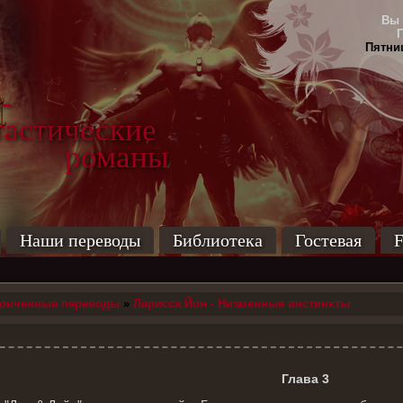
Вы 
Пятниц
-
тические
маны
Наши переводы
Библиотека
Гостевая
F
конченные переводы
»
Ларисса Йон - Низменные инстинкты
Глава 3