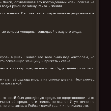
онь Лекси, обхватившая его возбуждённый член, совсем не
 водит рукой по члену Рейза. - Фейли...
ости кончить. Инстинкт начал пересиливать рациональное
ёрные волосы женщины, вошедшей с заднего входа.
 крови в ушах. Сейчас его тело было под контролем, но
тить ближайшую женщину и прижать к стене.
ется в их квартире, он настолько будет далёк от похоти,
.
комнаты, её одежда висела на спинке дивана. Незнакомец
ко показухой.
, который был доведён до пределов сдержанности, и от
ичинит ей вреда, но и жалеть не станет. И уж точно не
, но она загнала Рейза к самой грани и понимала это.