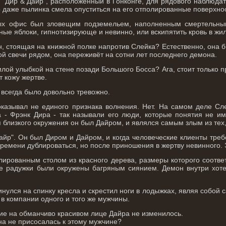
"Дир & Дайр", расположенный в Гонконге, для рядового наблюдат
о даже пылинка смела опуститься на его отполированные поверхно
ых офис был зловещим подземельем, наполненным смертельным
ные яблоки, гипнотизирующе и невинно, или вскипятить кровь в жил
н, стоящая на книжной полке напротив Слейка? Естественно, она б
й свечи рядом, она переживёт на сотни лет последнего демона.
лой улыбкой на стене позади Большого Босса? Ага, стоит только 
 кожу жертве.
 всегда было довольно тревожно.
оказывал не единого признака волнения. Нет. На самом деле Сл
 - Фрэнк Дира - так называли его люди, которые понятия не им
 близкого окружения он был Дайром, и являлся самым злым из тех,
айр". Он был Диром и Дайром, и когда человеческие клиенты треб
ремени дублироваться, но после приношения в жертву невинного. 
полированным столом из красного дерева, размеры которого соотв
е радужки были окружены багряным сиянием. Демон внутри хотел
кинулся на спинку кресла и скрестил ноги в лодыжках, являя собой 
в компании одного и того же мужчины.
е на обманчиво красивом лице Дайра не изменилось.
Она не присосалась к этому мужчине?