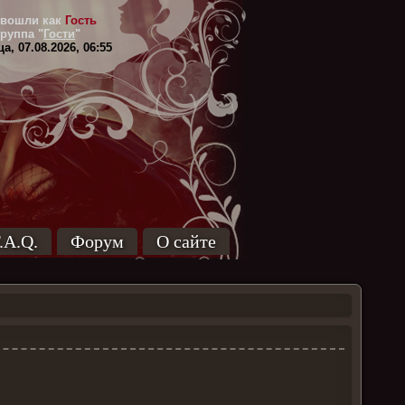
вошли как
Гость
Группа
"
Гости
"
а, 07.08.2026, 06:55
.A.Q.
Форум
О сайте