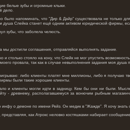
ие белые зубы и огромные клыки.
ё дело.
о было напоминать, что "Дир & Дайр" существовала не только для
 и душа Слейка станет ещё одним активом юридической фирмы, ес
нул зубы, что заболела челюсть.
да мы достигли соглашения, отправляйся выполнять задание.
о и столько стояло на кону, что Слейк не мог упустить возможность
е моего провала, так как в случае невыполнения задания моя душа
ыигрываю: либо клиенты платят мне миллионы, либо я получаю тв
 фирмы были такие хорошие клиенты.
ало и клиенты могли идти в задницу. Кем бы они ни были. Мысл
йту - древнему, располагавшемуся за вонючим рыбным магазинч
инфу о демоне по имени Рейз. Он медик в "Жажде". Я хочу знать 
 представляя, как Атрокс неловко костяшками набирает сообщение